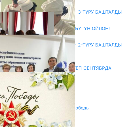
Абитуриент
ЖОЖДОРГО КАБЫЛ АЛУУНУН 3-ТУРУ БАШТАЛДЫ
27.07.2026
ӨЗҮҢДҮН КЕЛЕЧЕГИҢ ҮЧҮН БҮГҮН ОЙЛОН!
20.07.2026
ЖОЖДОРГО КАБЫЛ АЛУУНУН 2-ТУРУ БАШТАЛДЫ
20.07.2026
Медиа
СУЗАКТА 750 ОРУНДУУ МЕКТЕП СЕНТЯБРДА
ПАЙДАЛАНУУГА БЕРИЛЕТ
07.08.2025
Улуу Жеңиштин жандуу сөзү
29.04.2025
Награды в преддверии Дня Победы
29.04.2025