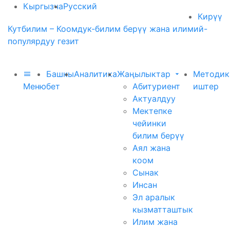
Кыргызча
Русский
Кирүү
Кутбилим – Коомдук-билим берүү жана илимий-
популярдуу гезит
Башкы
Аналитика
Жаңылыктар
Методик
Меню
бет
Абитуриент
иштер
Актуалдуу
Мектепке
чейинки
билим берүү
Аял жана
коом
Сынак
Инсан
Эл аралык
кызматташтык
Илим жана