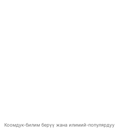
Коомдук-билим берүү жана илимий-популярдуу