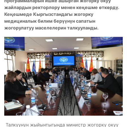
программаларын ишке ашырган жогорку окуу
жайлардын ректорлору менен кеңешме өткөрдү.
Кеңешмеде Кыргызстандагы жогорку
медициналык билим берүүнүн сапатын
жогорулатуу маселелерин талкууланды.
Талкуунун жыйынтыгында министр жогорку окуу