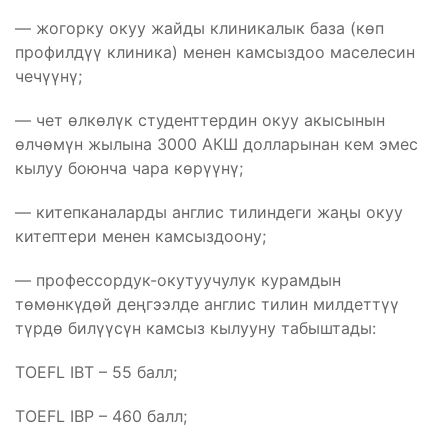
— жогорку окуу жайды клиникалык база (көп
профилдүү клиника) менен камсыздоо маселесин
чечүүнү;
— чет өлкөлүк студенттердин окуу акысынын
өлчөмүн жылына 3000 АКШ долларынан кем эмес
кылуу боюнча чара көрүүнү;
— китепканаларды англис тилиндеги жаңы окуу
китептери менен камсыздоону;
— профессордук-окутуучулук курамдын
төмөнкүдөй деңгээлде англис тилин милдеттүү
түрдө билүүсүн камсыз кылууну табыштады:
TOEFL IBT – 55 балл;
TOEFL IBP – 460 балл;