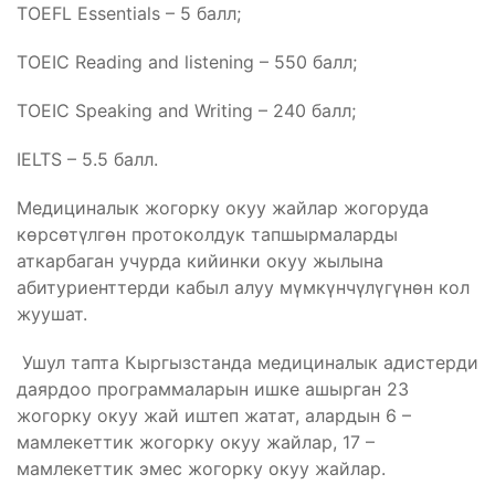
TOEFL Essentials – 5
балл
;
TOEIC Reading and listening – 550
балл
;
TOEIC Speaking and Writing – 240
балл
;
IELTS
– 5.5 балл.
Медициналык жогорку окуу жайлар жогоруда
көрсөтүлгөн протоколдук тапшырмаларды
аткарбаган учурда кийинки окуу жылына
абитуриенттерди кабыл алуу мүмкүнчүлүгүнөн кол
жуушат.
Ушул тапта Кыргызстанда медициналык адистерди
даярдоо программаларын ишке ашырган 23
жогорку окуу жай иштеп жатат, алардын 6 –
мамлекеттик жогорку окуу жайлар, 17 –
мамлекеттик эмес жогорку окуу жайлар.