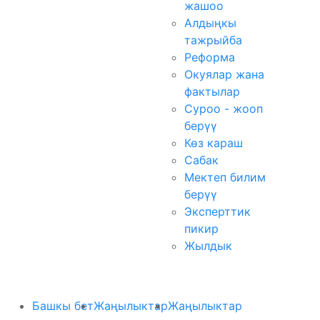
жашоо
Алдыңкы
тажрыйба
Реформа
Окуялар жана
фактылар
Суроо - жооп
берүү
Көз караш
Сабак
Мектеп билим
берүү
Эксперттик
пикир
Жылдык
Башкы бет
Жаңылыктар
Жаңылыктар