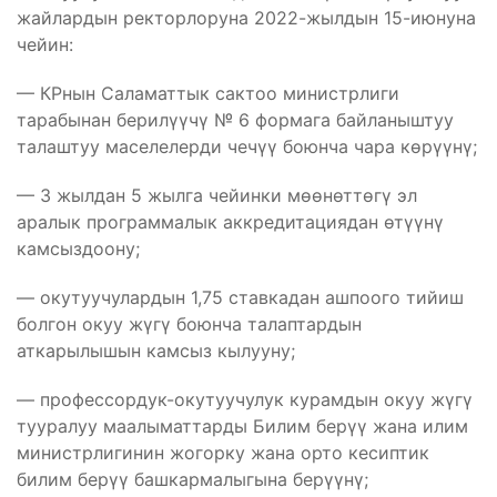
жайлардын ректорлоруна 2022-жылдын 15-июнуна
чейин:
— КРнын Саламаттык сактоо министрлиги
тарабынан берилүүчү № 6 формага байланыштуу
талаштуу маселелерди чечүү боюнча чара көрүүнү;
— 3 жылдан 5 жылга чейинки мөөнөттөгү эл
аралык программалык аккредитациядан өтүүнү
камсыздоону;
— окутуучулардын 1,75 ставкадан ашпоого тийиш
болгон окуу жүгү боюнча талаптардын
аткарылышын камсыз кылууну;
— профессордук-окутуучулук курамдын окуу жүгү
тууралуу маалыматтарды Билим берүү жана илим
министрлигинин жогорку жана орто кесиптик
билим берүү башкармалыгына берүүнү;