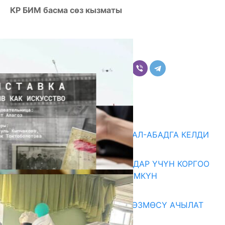
КР БИМ басма сөз кызматы
Бөлүшүү
Комментарийлер
Акыркы жаңылыктар
«БИРИМДИК КЕРБЕНИ» ЖАЛАЛ-АБАДГА КЕЛДИ
07.08.2026
КОРРУПЦИЯНЫ КАБАРЛАГАНДАР ҮЧҮН КОРГОО
ЧАРАЛАРЫ КҮЧӨТҮЛҮШҮ МҮМКҮН
07.08.2026
«АРХИВ – ИСКУССТВО» КӨРГӨЗМӨСҮ АЧЫЛАТ
07.08.2026