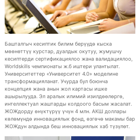
Башталгыч кесиптик билим берүүдө кыска
мөөнөттүү курстар, дуалдык окутуу, жумушчу
кесиптерди сертификациялоо жана валидациялоо,
Worldskills чемпионаты ж.б иштери улантылат.
Университеттер «Университет 4.0» моделине
трансформацияланат. Учурда бул боюнча
концепция жана анын жол картасы ишке
ашырылууда. Эл аралык илимий изилдөөлөргө,
интеллектуал жаштарды колдоого басым жасалат.
ЖОЖдорду өнүктүрүү үчүн 4 млн. АКШ доллары
көлөмүндө инновациялык фонд, өзгөчө макамы бар
ЖОЖдун алдында беш инновациялык хаб түзүлөт.