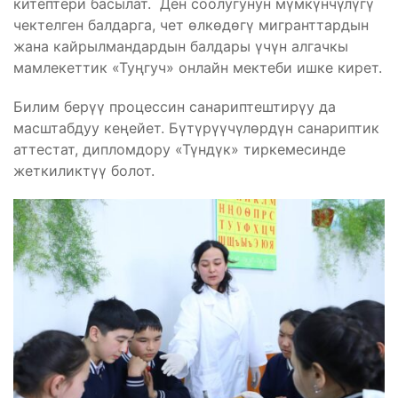
китептери басылат. Ден соолугунун мүмкүнчүлүгү
чектелген балдарга, чет өлкөдөгү мигранттардын
жана кайрылмандардын балдары үчүн алгачкы
мамлекеттик «Туңгуч» онлайн мектеби ишке кирет.
Билим берүү процессин санариптештирүу да
масштабдуу кеңейет. Бүтүрүүчүлөрдүн санариптик
аттестат, дипломдору «Түндүк» тиркемесинде
жеткиликтүү болот.