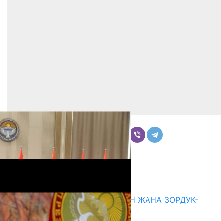
Бөлүшүү
Комментарийлер
Акыркы жаңылыктар
ГЕНДЕРДИК БАСМЫРЛООДОН ЖАНА ЗОРДУК-
ЗОМБУЛУКТАН КОРГОО