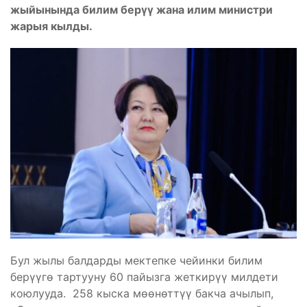
жыйынында билим берүү жана илим министри
жарыя кылды.
Бул жылы балдарды мектепке чейинки билим
берүүгө тартууну 60 пайызга жеткирүү милдети
коюлууда. 258 кыска мөөнөттүү бакча ачылып,