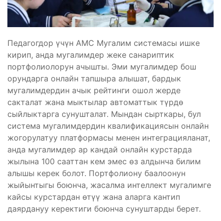
Педагогдор үчүн АМС Мугалим системасы ишке
кирип, анда мугалимдер жеке санариптик
портфолиолорун ачышты. Эми мугалимдер бош
орундарга онлайн тапшыра алышат, бардык
мугалимдердин ачык рейтинги ошол жерде
сакталат жана мыктылар автоматтык түрдө
сыйлыктарга сунушталат. Мындан сырткары, бул
система мугалимдердин квалификациясын онлайн
жогорулатуу платформасы менен интеграцияланат,
анда мугалимдер ар кандай онлайн курстарда
жылына 100 сааттан кем эмес өз алдынча билим
алышы керек болот. Портфолиону баалоонун
жыйынтыгы боюнча, жасалма интеллект мугалимге
кайсы курстардан өтүү жана аларга кантип
даярдануу керектиги боюнча сунуштарды берет.