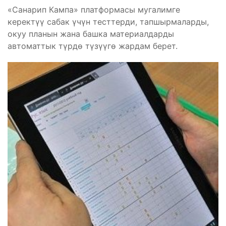
«Санарип Кампа» платформасы мугалимге
керектүү сабак үчүн тесттерди, тапшырмаларды,
окуу планын жана башка материалдарды
автоматтык түрдө түзүүгө жардам берет.