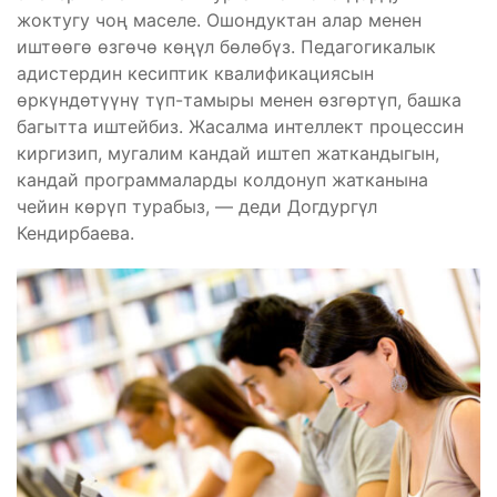
жоктугу чоң маселе. Ошондуктан алар менен
иштөөгө өзгөчө көңүл бөлөбүз. Педагогикалык
адистердин кесиптик квалификациясын
өркүндөтүүнү түп-тамыры менен өзгөртүп, башка
багытта иштейбиз. Жасалма интеллект процессин
киргизип, мугалим кандай иштеп жаткандыгын,
кандай программаларды колдонуп жатканына
чейин көрүп турабыз, — деди Догдургүл
Кендирбаева.