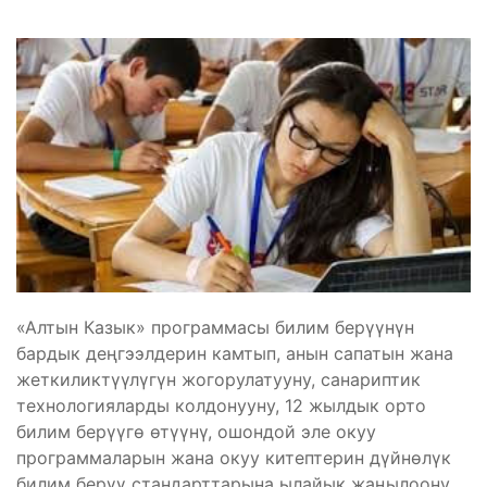
«Алтын Казык» программасы билим берүүнүн
бардык деңгээлдерин камтып, анын сапатын жана
жеткиликтүүлүгүн жогорулатууну, санариптик
технологияларды колдонууну, 12 жылдык орто
билим берүүгө өтүүнү, ошондой эле окуу
программаларын жана окуу китептерин дүйнөлүк
билим берүү стандарттарына ылайык жаңылоону