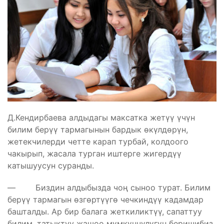
Д.Кендирбаева алдыдагы максатка жетүү үчүн
билим берүү тармагынын бардык өкүлдөрүн,
жетекчилерди четте карап турбай, колдоого
чакырып, жасала турган иштерге жигердүү
катышуусун суранды.
— Биздин алдыбызда чоң сыноо турат. Билим
берүү тармагын өзгөртүүгө чечкиндүү кадамдар
башталды. Ар бир балага жеткиликтүү, сапаттуу
билим, татыктуу жашоо мүмкүнчүлүгүн беришибиз