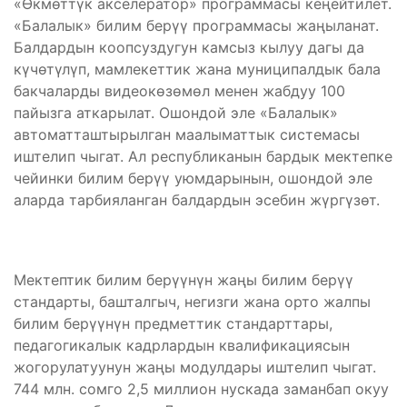
«Өкмөттүк акселератор» программасы кеңейтилет.
«Балалык» билим берүү программасы жаңыланат.
Балдардын коопсуздугун камсыз кылуу дагы да
күчөтүлүп, мамлекеттик жана муниципалдык бала
бакчаларды видеокөзөмөл менен жабдуу 100
пайызга аткарылат. Ошондой эле «Балалык»
автоматташтырылган маалыматтык системасы
иштелип чыгат. Ал республиканын бардык мектепке
чейинки билим берүү уюмдарынын, ошондой эле
аларда тарбияланган балдардын эсебин жүргүзөт.
Мектептик билим берүүнүн жаңы билим берүү
стандарты, башталгыч, негизги жана орто жалпы
билим берүүнүн предметтик стандарттары,
педагогикалык кадрлардын квалификациясын
жогорулатуунун жаңы модулдары иштелип чыгат.
744 млн. сомго 2,5 миллион нускада заманбап окуу