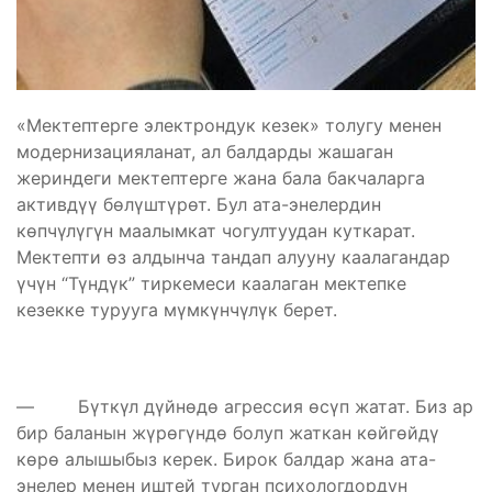
«Мектептерге электрондук кезек» толугу менен
модернизацияланат, ал балдарды жашаган
жериндеги мектептерге жана бала бакчаларга
активдүү бөлүштүрөт. Бул ата-энелердин
көпчүлүгүн маалымкат чогултуудан куткарат.
Мектепти өз алдынча тандап алууну каалагандар
үчүн “Түндүк” тиркемеси каалаган мектепке
кезекке турууга мүмкүнчүлүк берет.
— Бүткүл дүйнөдө агрессия өсүп жатат. Биз ар
бир баланын жүрөгүндө болуп жаткан көйгөйдү
көрө алышыбыз керек. Бирок балдар жана ата-
энелер менен иштей турган психологдордун