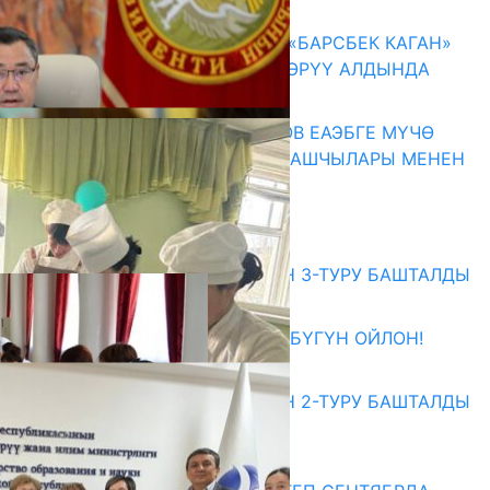
07.08.2026
КЫРГЫЗ ТАРЫХЫ ТАСМАДА: «БАРСБЕК КАГАН»
КӨРКӨМ ТАСМАСЫ ЖАРЫК КӨРҮҮ АЛДЫНДА
07.08.2026
ПРЕЗИДЕНТ САДЫР ЖАПАРОВ ЕАЭБГЕ МҮЧӨ
МАМЛЕКЕТТЕРДИН ӨКМӨТ БАШЧЫЛАРЫ МЕНЕН
ЖОЛУГУШТУ
07.08.2026
Абитуриент
ЖОЖДОРГО КАБЫЛ АЛУУНУН 3-ТУРУ БАШТАЛДЫ
27.07.2026
ӨЗҮҢДҮН КЕЛЕЧЕГИҢ ҮЧҮН БҮГҮН ОЙЛОН!
20.07.2026
ЖОЖДОРГО КАБЫЛ АЛУУНУН 2-ТУРУ БАШТАЛДЫ
20.07.2026
Медиа