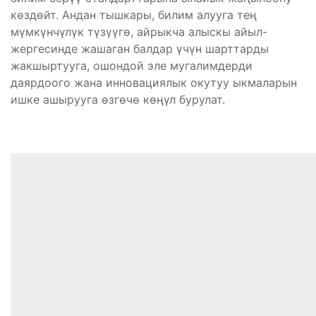
көздөйт. Андан тышкары, билим алууга тең
мүмкүнчүлүк түзүүгө, айрыкча алыскы айыл-
жергесинде жашаган балдар үчүн шарттарды
жакшыртууга, ошондой эле мугалимдерди
даярдоого жана инновациялык окутуу ыкмаларын
ишке ашырууга өзгөчө көңүл бурулат.