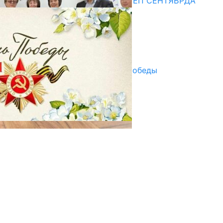
СУЗАКТА 750 ОРУНДУУ МЕКТЕП СЕНТЯБРДА
ПАЙДАЛАНУУГА БЕРИЛЕТ
07.08.2025
Улуу Жеңиштин жандуу сөзү
29.04.2025
Награды в преддверии Дня Победы
29.04.2025