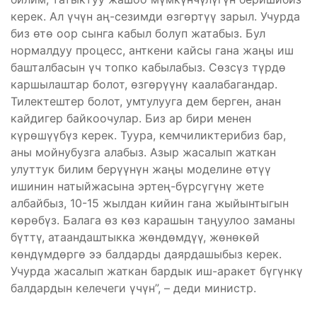
керек. Ал үчүн аң-сезимди өзгөртүү зарыл. Учурда
биз өтө оор сынга кабыл болуп жатабыз. Бул
нормалдуу процесс, анткени кайсы гана жаңы иш
башталбасын үч топко кабылабыз. Сөзсүз түрдө
каршылаштар болот, өзгөрүүнү каалабагандар.
Тилектештер болот, умтулууга дем берген, анан
кайдигер байкоочулар. Биз ар бири менен
күрөшүүбүз керек. Туура, кемчиликтерибиз бар,
аны мойнубузга алабыз. Азыр жасалып жаткан
улуттук билим берүүнүн жаңы моделине өтүү
ишинин натыйжасына эртең-бүрсүгүнү жете
албайбыз, 10-15 жылдан кийин гана жыйынтыгын
көрөбүз. Балага өз көз карашын таңуулоо заманы
бүттү, атаандаштыкка жөндөмдүү, жөнөкөй
көндүмдөргө ээ балдарды даярдашыбыз керек.
Учурда жасалып жаткан бардык иш-аракет бүгүнкү
балдардын келечеги үчүн”, – деди министр.