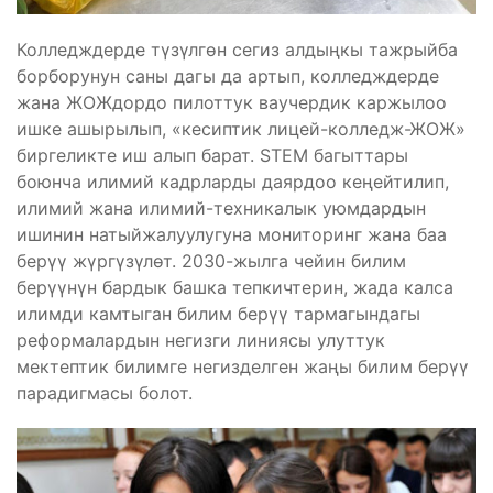
Колледждерде түзүлгөн сегиз алдыңкы тажрыйба
борборунун саны дагы да артып, колледждерде
жана ЖОЖдордо пилоттук ваучердик каржылоо
ишке ашырылып, «кесиптик лицей-колледж-ЖОЖ»
биргеликте иш алып барат. STEM багыттары
боюнча илимий кадрларды даярдоо кеңейтилип,
илимий жана илимий-техникалык уюмдардын
ишинин натыйжалуулугуна мониторинг жана баа
берүү жүргүзүлөт. 2030-жылга чейин билим
берүүнүн бардык башка тепкичтерин, жада калса
илимди камтыган билим берүү тармагындагы
реформалардын негизги линиясы улуттук
мектептик билимге негизделген жаңы билим берүү
парадигмасы болот.