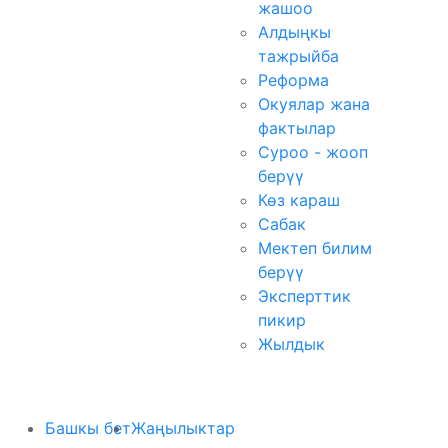
жашоо
Алдыңкы
тажрыйба
Реформа
Окуялар жана
фактылар
Суроо - жооп
берүү
Көз караш
Сабак
Мектеп билим
берүү
Эксперттик
пикир
Жылдык
Башкы бет
Жаңылыктар