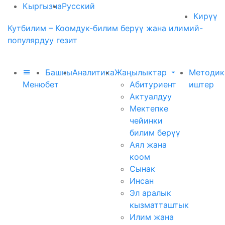
Кыргызча
Русский
Кирүү
Кутбилим – Коомдук-билим берүү жана илимий-
популярдуу гезит
Башкы
Аналитика
Жаңылыктар
Методик
Меню
бет
Абитуриент
иштер
Актуалдуу
Мектепке
чейинки
билим берүү
Аял жана
коом
Сынак
Инсан
Эл аралык
кызматташтык
Илим жана