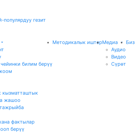
-популярдуу гезит
Методикалык иштер
Медиа
Биз
нт
Аудио
у
Видео
 чейинки билим берүү
Сүрөт
 коом
к кызматташтык
а жашоо
тажрыйба
жана фактылар
жооп берүү