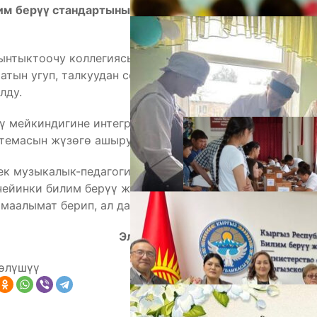
им
бер
үү
стандартынын долбоору коллегия
ынтыктоочу коллегиясында КББАнын президенти
ын угуп, талкуудан соң, аталган стандарттын
А
лду.
ү мейкиндигине интеграцияланган жана таанылган
стемасын жүзөгө ашыруу.
ек музыкалык-педагогикалык институтунун
ейинки билим берүү жана балдарды багуу”
аалымат берип, ал да коомдук талкууга коюлду.
Эльвира Какиева, «Кут Билим»
М
өлүшүү