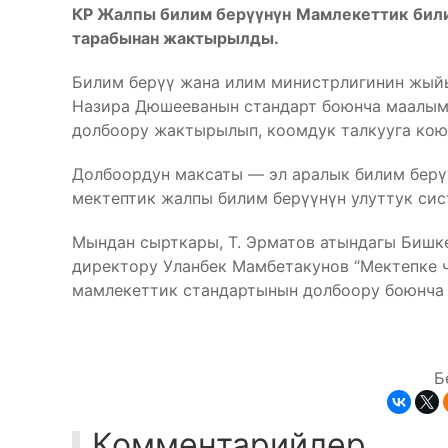
КР Жалпы билим бер
үү
н
ү
н
Мамлекеттик
бил
тарабынан жактырылды.
Билим берүү жана илим министрлигинин жый
Назира Дюшееванын стандарт боюнча маалымат
долбоору жактырылып, коомдук талкууга кою
Долбоордун максаты — эл аралык билим берү
мектептик жалпы билим берүүнүн улуттук си
Мындан сырткары, Т. Эрматов атындагы Бишк
директору Уланбек Мамбетакунов “Мектепке ч
мамлекеттик стандартынын долбоору боюнча м
Б
Комментарийлер