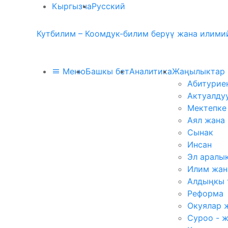
Кыргызча
Русский
Кутбилим – Коомдук-билим берүү жана илимий
Меню
Башкы бет
Аналитика
Жаңылыктар
Абитурие
Актуалду
Мектепке
Аял жана
Сынак
Инсан
Эл аралы
Илим жан
Алдыңкы 
Реформа
Окуялар 
Суроо - 