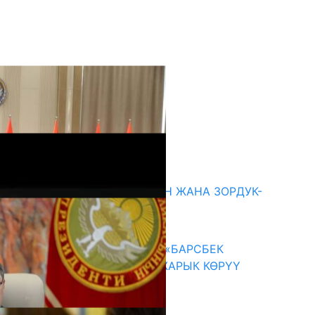
кыркы жаңылыктар
ГЕНДЕРДИК БАСМЫРЛООДОН ЖАНА ЗОРДУК-
ЗОМБУЛУКТАН КОРГОО
07.08.2026
КЫРГЫЗ ТАРЫХЫ ТАСМАДА: «БАРСБЕК
КАГАН» КӨРКӨМ ТАСМАСЫ ЖАРЫК КӨРҮҮ
АЛДЫНДА
07.08.2026