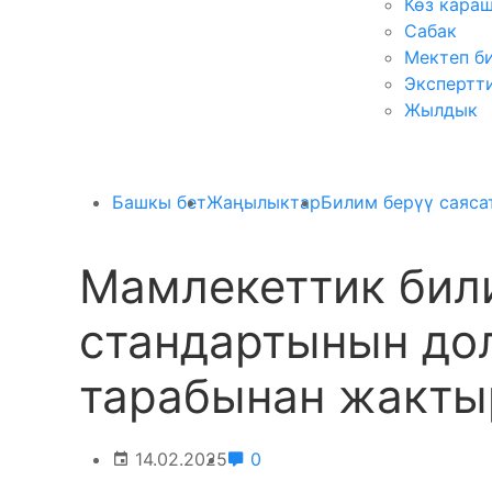
Көз кара
Сабак
Мектеп б
Экспертт
Жылдык
Башкы бет
Жаңылыктар
Билим берүү саяса
Мамлекеттик бил
стандартынын до
тарабынан жакт
14.02.2025
0