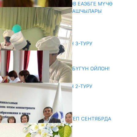
ПРЕЗИДЕНТ САДЫР ЖАПАРОВ ЕАЭБГЕ МҮЧӨ
МАМЛЕКЕТТЕРДИН ӨКМӨТ БАШЧЫЛАРЫ
МЕНЕН ЖОЛУГУШТУ
07.08.2026
битуриент
ЖОЖДОРГО КАБЫЛ АЛУУНУН 3-ТУРУ
БАШТАЛДЫ
27.07.2026
ӨЗҮҢДҮН КЕЛЕЧЕГИҢ ҮЧҮН БҮГҮН ОЙЛОН!
20.07.2026
ЖОЖДОРГО КАБЫЛ АЛУУНУН 2-ТУРУ
БАШТАЛДЫ
20.07.2026
едиа
СУЗАКТА 750 ОРУНДУУ МЕКТЕП СЕНТЯБРДА
ПАЙДАЛАНУУГА БЕРИЛЕТ
07.08.2025