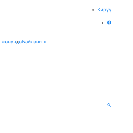
Кирүү
 жөнүндө
Байланыш