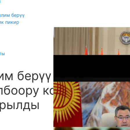
ш
илим берүү
ик пикир
ты
им берүү
А
лбоору коллегия
ырылды