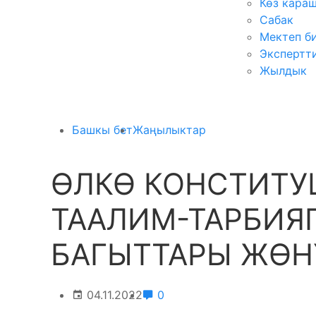
Көз кара
Сабак
Мектеп б
Экспертт
Жылдык
Башкы бет
Жаңылыктар
ӨЛКӨ КОНСТИТ
ТААЛИМ-ТАРБИЯ
БАГЫТТАРЫ ЖӨН
04.11.2022
0