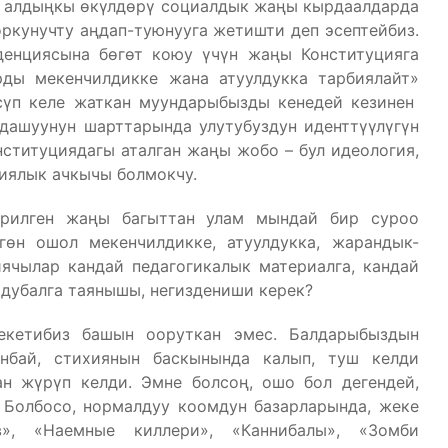
н алдыңкы өкүлдөрү социалдык жаңы кырдаалдарда
оркунучту аңдап-туюнууга жетишти деп эсептейбиз.
денциясына бөгөт коюу үчүн жаңы Конституцияга
ды мекенчилдикке жана атуулдукка тарбиялайт»
өсүп келе жаткан муундарыбызды кенедей кезинен
лдашуунун шарттарында улутубуздун иденттүүлүгүн
нституциядагы аталган жаңы жобо – бул идеология,
иялык ачкычы болмокчу.
ерилген жаңы багыттан улам мындай бир суроо
гөн ошол мекенчилдикке, атуулдукка, жарандык-
иячылар кандай педагогикалык материалга, кандай
йдубалга таянышы, негиздениши керек?
екетибиз башын ооруткан эмес. Балдарыбыздын
ынбай, стихиянын баскынында калып, туш келди
н жүрүп келди. Эмне болсоң, ошо бол дегендей,
 Болбосо, нормалдуу коомдун базарларында, жеке
в», «Наемные киллери», «Каннибалы», «Зомби