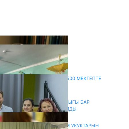
кыркы жаңылыктар
ПРЕЗИДЕНТТИН ЖАРЛЫГЫ: 500 МЕКТЕПТЕ
ШАХМАТ ИЙРИМИ АЧЫЛАТ
06.08.2026
СҮЛҮКТҮ: ӨЗГӨЧӨ МУКТАЖДЫГЫ БАР
БАЛДАР ҮЧҮН БОРБОР АЧЫЛДЫ
06.08.2026
КЫРГЫЗ ЭКСПЕРТТЕРИ АДАМ УКУКТАРЫН