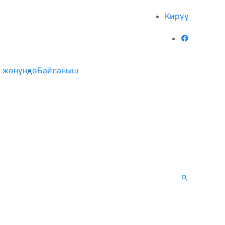
Кирүү
 жөнүндө
Байланыш