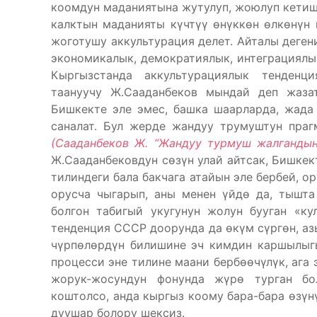
коомдун маданиятына жутулуп, жоюлуп кетиши
калктын маданияты күчтүү өнүккөн өлкөнүн
жоготушу аккультурация делет. Айталы деген
экономикалык, демократиялык, интеграциялы
Кыргызстанда аккультурациялык тенденц
таануучу Ж.Сааданбеков мындай деп жаза
Бишкекте эле эмес, башка шаарларда, жада
саналат. Бул жерде жандуу трумуштун праг
(Сааданбеков Ж. “Жандуу турмуш жалгандын 
Ж.Сааданбековдун сөзүн улай айтсак, Бишкек
тилиндеги бала бакчага атайын эле бербей, ор
орусча чыгарып, аны менен үйдө да, тышта
болгон табигый укугунун жолун бууган «ку
тенденция СССР доорунда да өкүм сүргөн, азы
чүрпөлөрдүн билишине эч кимдин каршылыгы
процесси эне тилине маани бербөөчүлүк, ага 
жорук-жосундун фонунда жүрө турган бо
коштолсо, анда кыргыз коому бара-бара өзүн
дуушар болору шексиз.