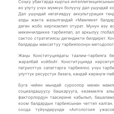
Соңку убактарда кыргыз интеллигенциясыны
өз улуту үчүн мүмкүн болуучу дал ушундай к
Дал ушундай негативдүү аккультурация тен
алды жакта жазылгандай «Мамлекет балдар
деген жобо киргизилип отурат. Мунун өзү 
мекенчилдикке тарбиялап, ал аркылуу глоба
сактоо стратегиясы дегендикти билдирет. Ко
балдарды максаттуу тарбиялоонун методолог
Жаңы Конституциядагы таалим-тарбияга б
жаралбай койбойт. Конституцияда көрсөтүл
патриоттук сапаттарга тарбиялоо үчүн тарб
улуттук ресурстук базага, кандай көрөңгө-па
Буга чейин мындай суроолор менен мамл
социалдашуусу башкарууга, көзөмөлгө ал
факторлордун таасирине кабылып, башалама
коом балдардын тарбиясынан четтеп калган.
соода түйүндөрүндө «Антологоия ужасо