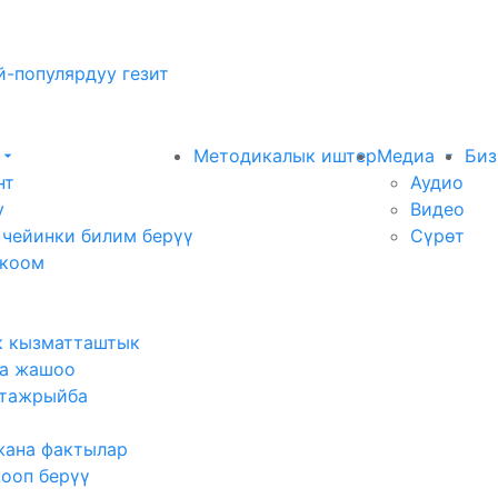
-популярдуу гезит
Методикалык иштер
Медиа
Биз
нт
Аудио
у
Видео
 чейинки билим берүү
Сүрөт
 коом
к кызматташтык
а жашоо
тажрыйба
жана фактылар
жооп берүү