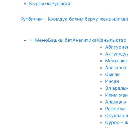
Кыргызча
Русский
Кутбилим – Коомдук-билим берүү жана илимий
Меню
Башкы бет
Аналитика
Жаңылыктар
Абитурие
Актуалду
Мектепке
Аял жана
Сынак
Инсан
Эл аралы
Илим жан
Алдыңкы 
Реформа
Окуялар 
Суроо - 