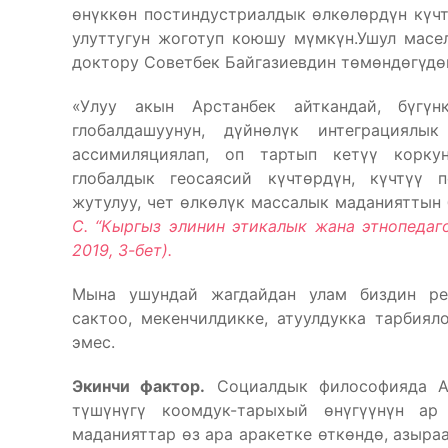
өнүккөн постиндустриалдык өлкөлөрдүн күчт
улуттугун жоготуп коюшу мүмкүн.Ушул масе
доктору Советбек Байгазиевдин төмөндөгүдөй
«Улуу акын Арстанбек айткандай, бүгүн
глобалдашуунун, дүйнөлүк интеграциялы
ассимиляциялап, оп тартып кетүү коркун
глобалдык геосаясий күчтөрдүн, күчтүү 
жутулуу, чет өлкөлүк массалык маданияттын 
С. “Кыргыз элинин этикалык жана этнопедаг
2019, 3-бет).
Мына ушундай жагдайдан улам биздин рес
сактоо, мекенчилдикке, атуулдукка тарбия
эмес.
Экинчи фактор.
Социалдык философияда Ак
түшүнүгү коомдук-тарыхый өнүгүүнүн ар 
маданияттар өз ара аракетке өткөндө, азыра