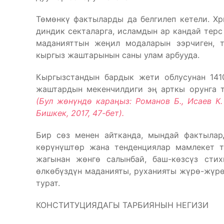
Төмөнкү фактыларды да белгилеп кетели. Хр
диндик секталарга, исламдын ар кандай терс
маданияттын жеңил модаларын ээрчиген, т
кыргыз жаштарынын саны улам арбууда.
Кыргызстандын бардык жети облусунан 14
жаштардын мекенчилдиги эң арткы орунга т
(Бул жөнүндө караңыз: Романов Б., Исаев 
Бишкек, 2017, 47-бет).
Бир сөз менен айтканда, мындай фактылар
көрүнүштөр жана тенденциялар мамлекет т
жагынан жөнгө салынбай, баш-көзсүз стих
өлкөбүздүн маданияты, руханияты жүрө-жүрө
турат.
КОНСТИТУЦИЯДАГЫ ТАРБИЯНЫН НЕГИЗИ