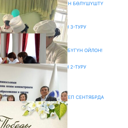
ОКУТУУ ТАЖРЫЙБАСЫ МЕНЕН БӨЛҮШҮШТҮ
06.08.2026
битуриент
ЖОЖДОРГО КАБЫЛ АЛУУНУН 3-ТУРУ
БАШТАЛДЫ
27.07.2026
ӨЗҮҢДҮН КЕЛЕЧЕГИҢ ҮЧҮН БҮГҮН ОЙЛОН!
20.07.2026
ЖОЖДОРГО КАБЫЛ АЛУУНУН 2-ТУРУ
БАШТАЛДЫ
20.07.2026
едиа
СУЗАКТА 750 ОРУНДУУ МЕКТЕП СЕНТЯБРДА
ПАЙДАЛАНУУГА БЕРИЛЕТ
07.08.2025
Улуу Жеңиштин жандуу сөзү
29.04.2025