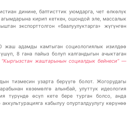
истиан динине, баптисттик уюмдарга, чет өлкөлүк
 агымдарына кирип кеткен, ошондой эле, массалык
ыштан экспорттолгон «баалуулуктарга» жүгүнгөн
10 жаш адамды камтыган социологиялык изилдөө
үшүп, 8 гана пайыз болуп калгандыгын ачыктаган
К. “Кыргызстан жаштарынын социалдык бейнеси” —
дын тизмесин узарта берүүгө болот. Жогорудагы
арабынан көзөмөлгө алынбай, улуттук идеология
ия түрүндө өсүп кете бере турган болсо, анда
 аккультурацияга кабылуу опурталдуулугу көрүнөө