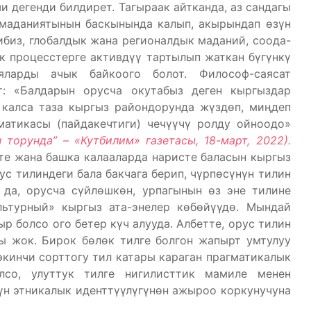
 дегенди билдирет. Тагыраак айтканда, аз сандагы
 маданиятынын баскынында калып, акырындап өзүн
ибиз, глобалдык жана регионалдык маданий, соода-
к процесстерге активдүү тартылып жаткан бүгүнкү
ияларды ачык байкоого болот. Философ-саясат
т: «Балдарын орусча окутабыз деген кыргыздар
 калса таза кыргыз райондорунда жүздөп, миңдеп
матикасы (пайдакечтиги) чечүүчү ролду ойноодо»
торунда” – «Кутбилим» газетасы, 18-март, 2022).
те жана башка калааларда наристе баласын кыргыз
ус тилиндеги бала бакчага берип, чүрпөсүнүн тилин
 да, орусча сүйлөшкөн, урпагынын өз эне тилине
льтурный» кыргыз ата-энелер көбөйүүдө. Мындай
р болсо ого бетер күч алууда. Албетте, орус тилин
 жок. Бирок бөлөк тилге болгон жапырт умтулуу
экинчи сорттогу тил катары караган прагматикалык
лсо, улуттук тилге нигилисттик мамиле менен
үн этникалык иденттүүлүгүнөн ажыроо коркунучуна