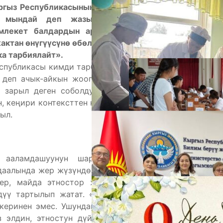
гыз Республикасынын жаңы Конституциясынын II
да мындай деп жазылган: «Балдар – Кыргыз
млекет балдардын ар тараптуу руханий, адеп-
А
актан өнүгүүсүнө өбөлгө болуучу шарттарды түзүү
ка тарбиялайт».
спубликасы кимди тарбиялайт деген суроо коюлуп,
 деп ачык-айкын жооп берилген. Эмне үчүн бүгүн
 зарыл деген соболду биз өз алдыбызга коебуз?
, кеңири контексттен карап, жооп берүү керек. Биз
ыл.
М
ааламдашуунун шарттарында жана дүйнөлүк
аалында жер жүзүндөгү чоң жана кичине өлкөлөр,
ер, майда этностор жана ири калктар бардыгы
дүү тартылып жатат. «Дүйнө элдери бир кайыкта
екеринен эмес. Ушундай шартта, айрыкча жаңыдан
з элдин, этностун дүйнөлүк державалардын жана