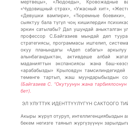
мертвецы», «Людоеды», Кровожадные в
«Чудовищный страх», «Ужасный хит», «Жесто
«Девушки вампири», «Тюремные боевики»,
сыяктуу бала түгүл чоң кишилердин психика
эркин сатылабы? Дал ушундай аныкталган у
профессор С.Байгазиев мындай деп туура
стратегиясы, программасы иштелип, систем
окуу планындагы «Адеп сабагы» аркылуу
алынбагандыктан, активдеше албай жат
маданияттын экспансиясы жана баш-көзс
«арабабызды» Крыловдун тамсилиндегидей 
төмөнгө тартып, жаш муундарыбыздын со
(Байгазиев С. “Окутуунун жана тарбиялоонун 
бет).
ЭЛ УЛУТТУК ИДЕНТТҮҮЛҮГҮН САКТООГО Т
Акыры жүрүп отуруп, интеллигенциябыздын а
бекем негизге таянып жүргүзүүнүн зарылды