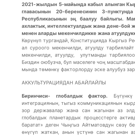
2021-жылдын 5-майында кабыл алынган Кыр
главасынын 20-беренесинин 3-пунктун
Республикасынын эң баалуу байлыгы. Ма
ахлактык, интеллектуалдык жана дене-бой ж
менен аларды мекенчилдикке жана атуулдук
Көрүнүп тургандай, Конституцияда Кыргыз Ре
ал суроого мекенчилди, атуулду тарбиялайт
мекенчилди, атуулду, улутманды тарбиялоо
Биздин оюбузча, бул маселеге чоң масштабдан
мында төмөнкү факторлорду эске алуубуз зар
АККУЛЬТУРАЦИЯДАН АБАЙЛАЙЛЫ
Биринчиси- глобалдык фактор.
Бүгүнкү 
интеграциянын, тыгыз коммуникациянын кырд
зор державалар жана сан жагынан аз элд
глобалдык планетардык процесстерге актив
баратат» деген Чыңгыз Айтматовдун сөзү б
өнүгүп жаткан, анын үстүнө сан жагынан а