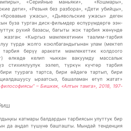
ампиры», «Серийные маньяки», «Кошмары»,
кие дети», «Резьня без разбора», «Дети убийцы»,
 «Кровавые ужасы», «Дьявольские ужасы» деген
сын буза турган диск-фильмдер өспүрүмдөргө ээн-
луттук рухий базасы, багыты жок тарбия жөнүндө
 жазган: «Кыргыз мамлекетинин таалим-тарбия
алуу түрдө жолго коюлбагандыгынан улам (мектеп
 тарбия берүү аракети мамлекеттик колдоого
ат) өлкөдө келип чыккан вакуумду массалык
үз стихиялуулук ээлеп, түркүн күчтөр тарбия
бири туурага тартса, бири өйдөгө тартып, бири
циалдашуусу ыраатсыз, башаламан өтүп жатат»
философиясы” – Бишкек, «Алтын тамга», 2018, 197-
ИЙИШ
лдыңкы катмары балдардын тарбиясын улуттук бир
гын да аңдап түшүнө башташты. Мындай тенденция