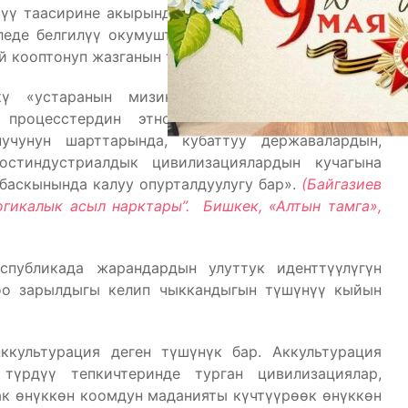
үү таасирине акырындык менен «жутулуп», өзүнүн
леде белгилүү окумуштуу, филология илимдеринин
 кооптонуп жазганын туура деп эсептейбиз:
кү «устаранын мизинде оодарылган» заманда,
к процесстердин этносторду, майда улутгарды
учунун шарттарында, кубаттуу державалардын,
постиндустриалдык цивилизациялардын кучагына
баскынында калуу опурталдуулугу бар».
(Байгазиев
огикалык асыл нарктары”. Бишкек, «Алтын тамга»,
публикада жарандардын улуттук иденттүүлүгүн
лоо зарылдыгы келип чыккандыгын түшүнүү кыйын
культурация деген түшүнүк бар. Аккультурация
түрдүү тепкичтеринде турган цивилизациялар,
ак өнүккөн коомдун маданияты күчтүүрөөк өнүккөн