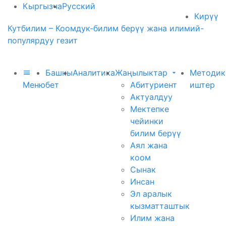
Кыргызча
Русский
Кирүү
Кутбилим – Коомдук-билим берүү жана илимий-
популярдуу гезит
Башкы
Аналитика
Жаңылыктар
Методик
Меню
бет
Абитуриент
иштер
Актуалдуу
Мектепке
чейинки
билим берүү
Аял жана
коом
Сынак
Инсан
Эл аралык
кызматташтык
Илим жана