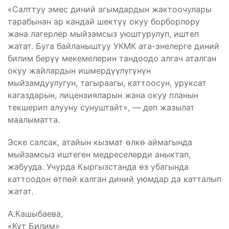
«Салттуу эмес диний агымдардын жактоочулары
тарабынан ар кандай шектүү окуу борборлору
жана лагерлер мыйзамсыз уюштурулуп, иштеп
жатат. Буга байланыштуу УКМК ата-энелерге диний
билим берүү мекемелерин тандоодо алгач аталган
окуу жайлардын ишмердүүлүгүнүн
мыйзамдуулугун, тагыраагы, каттоосун, уруксат
кагаздарын, лицензияларын жана окуу планын
текшерип алууну сунуштайт», — деп жазылат
маалыматта.
Эске салсак, атайын кызмат өлкө аймагында
мыйзамсыз иштеген медреселерди аныктап,
жабууда. Учурда Кыргызстанда өз убагында
каттоодон өтпөй калган диний уюмдар да катталып
жатат.
А.Кашыбаева,
«Кут Билим»