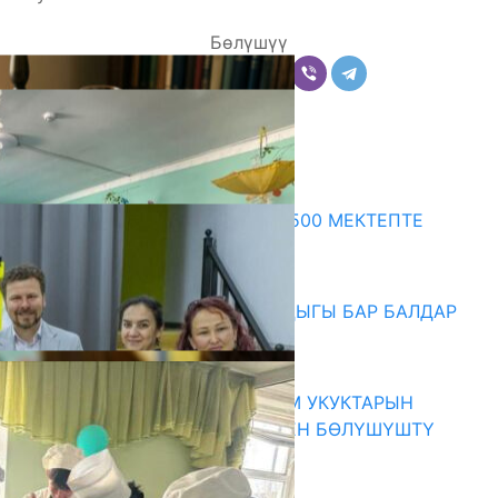
Бөлүшүү
Комментарийлер
Акыркы жаңылыктар
ПРЕЗИДЕНТТИН ЖАРЛЫГЫ: 500 МЕКТЕПТЕ
ШАХМАТ ИЙРИМИ АЧЫЛАТ
06.08.2026
СҮЛҮКТҮ: ӨЗГӨЧӨ МУКТАЖДЫГЫ БАР БАЛДАР
ҮЧҮН БОРБОР АЧЫЛДЫ
06.08.2026
КЫРГЫЗ ЭКСПЕРТТЕРИ АДАМ УКУКТАРЫН
ОКУТУУ ТАЖРЫЙБАСЫ МЕНЕН БӨЛҮШҮШТҮ
06.08.2026
Абитуриент