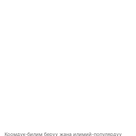
Коомдук-билим берүү жана илимий-популярдуу