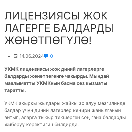
ЛИЦЕНЗИЯСЫ ЖОК
ЛАГЕРГЕ БАЛДАРДЫ
ЖӨНӨТПӨГҮЛӨ!
14.06.2024
0
УКМК лицензиясы жок диний лагерлерге
балдарды жөнөтпөгө
нгө чакырды. Мындай
маалыматты УКМКнын басма сөз кызматы
таратты.
УКМК акыркы жылдары жайкы эс алуу мезгилинде
балдар үчүн диний лагерлер кеңири жайылганын
айтып, аларга тыкыр текшерген соң гана балдарды
жиберүү керектигин билдирди.