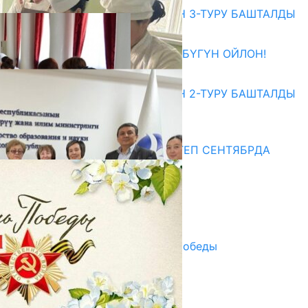
ЖОЖДОРГО КАБЫЛ АЛУУНУН 3-ТУРУ БАШТАЛДЫ
27.07.2026
ӨЗҮҢДҮН КЕЛЕЧЕГИҢ ҮЧҮН БҮГҮН ОЙЛОН!
20.07.2026
ЖОЖДОРГО КАБЫЛ АЛУУНУН 2-ТУРУ БАШТАЛДЫ
20.07.2026
Медиа
СУЗАКТА 750 ОРУНДУУ МЕКТЕП СЕНТЯБРДА
ПАЙДАЛАНУУГА БЕРИЛЕТ
07.08.2025
Улуу Жеңиштин жандуу сөзү
29.04.2025
Награды в преддверии Дня Победы
29.04.2025