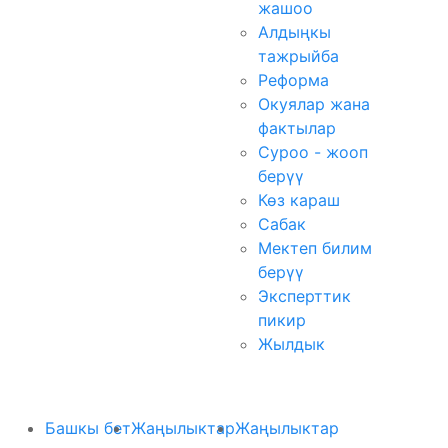
жашоо
Алдыңкы
тажрыйба
Реформа
Окуялар жана
фактылар
Суроо - жооп
берүү
Көз караш
Сабак
Мектеп билим
берүү
Эксперттик
пикир
Жылдык
Башкы бет
Жаңылыктар
Жаңылыктар