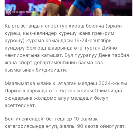
Кыргызстандын спорттук күрөш боюнча (эркин
күрөш, кыз-келиндер күрөшү жана грек-рим
күрөшү) курама командасы 16-24-сентябрь
күндөрү Белград шаарында өтө турган Дүйнө
чемпионатына катышат. Бул тууралуу Дене тарбия
жана спорт департаментинин басма сөз
кызматынан билдиришти.
Маалыматка ылайык, аталган мелдеш 2024-жылы
Париж шаарында өтө турган жайкы Олимпиада
оюндарына жолдомо алуу мелдеши болуп
эсептелинет.
Белгиленгендей, беттештер 10 салмак
категориясында өтүп, жалпы 90 квота ойнотулат.