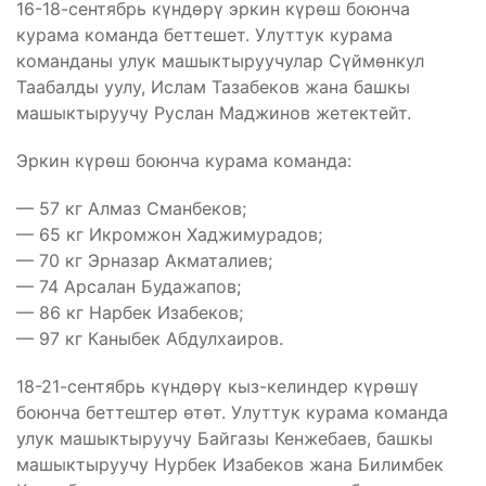
16-18-сентябрь күндөрү эркин күрөш боюнча
курама команда беттешет. Улуттук курама
команданы улук машыктыруучулар Сүймөнкул
Таабалды уулу, Ислам Тазабеков жана башкы
машыктыруучу Руслан Маджинов жетектейт.
Эркин күрөш боюнча курама команда:
— 57 кг Алмаз Сманбеков;
— 65 кг Икромжон Хаджимурадов;
— 70 кг Эрназар Акматалиев;
— 74 Арсалан Будажапов;
— 86 кг Нарбек Изабеков;
— 97 кг Каныбек Абдулхаиров.
18-21-сентябрь күндөрү кыз-келиндер күрөшү
боюнча беттештер өтөт. Улуттук курама команда
улук машыктыруучу Байгазы Кенжебаев, башкы
машыктыруучу Нурбек Изабеков жана Билимбек