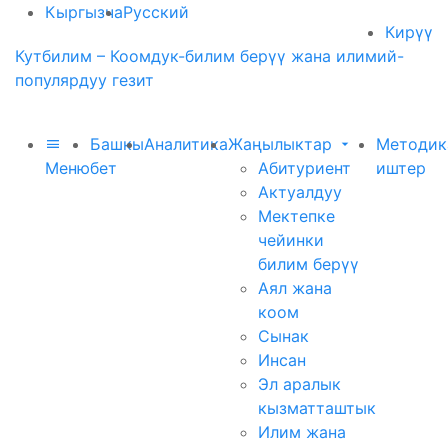
Кыргызча
Русский
Кирүү
Кутбилим – Коомдук-билим берүү жана илимий-
популярдуу гезит
Башкы
Аналитика
Жаңылыктар
Методик
Меню
бет
Абитуриент
иштер
Актуалдуу
Мектепке
чейинки
билим берүү
Аял жана
коом
Сынак
Инсан
Эл аралык
кызматташтык
Илим жана