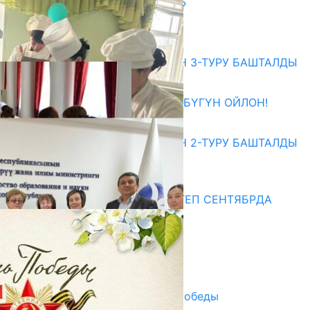
САЛТТУУ БИЛИМ ӨЗГӨРӨБҮ?
06.08.2026
Абитуриент
ЖОЖДОРГО КАБЫЛ АЛУУНУН 3-ТУРУ БАШТАЛДЫ
27.07.2026
ӨЗҮҢДҮН КЕЛЕЧЕГИҢ ҮЧҮН БҮГҮН ОЙЛОН!
20.07.2026
ЖОЖДОРГО КАБЫЛ АЛУУНУН 2-ТУРУ БАШТАЛДЫ
20.07.2026
Медиа
СУЗАКТА 750 ОРУНДУУ МЕКТЕП СЕНТЯБРДА
ПАЙДАЛАНУУГА БЕРИЛЕТ
07.08.2025
Улуу Жеңиштин жандуу сөзү
29.04.2025
Награды в преддверии Дня Победы