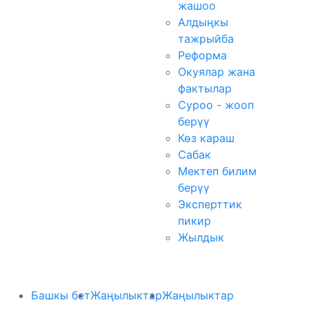
жашоо
Алдыңкы
тажрыйба
Реформа
Окуялар жана
фактылар
Суроо - жооп
берүү
Көз караш
Сабак
Мектеп билим
берүү
Эксперттик
пикир
Жылдык
Башкы бет
Жаңылыктар
Жаңылыктар