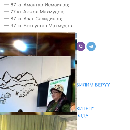
— 67 кг Амантур Исмаилов;
— 77 кг Акжол Махмудов;
— 87 кг Азат Салидинов;
— 97 кг Бексултан Махмудов.
Бөлүшүү
Комментарийлер
Акыркы жаңылыктар
МЭР АЙБЕК ДЖУНУШАЛИЕВ БИЛИМ БЕРҮҮ
МЕКЕМЕЛЕРИН КЫДЫРДЫ
06.08.2026
АКЫН А.ИСМАИЛОВ “АЛТЫН КИТЕП”
СЫЙЛЫГЫНЫН ЛАУРЕАТЫ БОЛДУ
06.08.2026