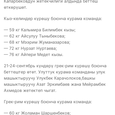
Капарбековдун жетекчилиги алдында беттеш
өткөрүшөт.
Кыз-келиндер күрөшу боюнча курама команда:
— 59 кг Кальмира Билимбек кызы;
— 62 кг Айсулуу Тыныбекова;
— 68 кг Мээрим Жуманазарова;
— 72 кг Нурзат Нуртаева;
— 76 кг Айпери Медет кызы.
21-24-сентябрь күндөрү грек-рим күрөшү боюнча
беттештер өтөт. Улуттук курама команданы улук
машыктыруучу Улукбек Карачолоков,башкы
машыктыруучу Азат Эркимбаев жана Мейрамбек
Ахмедов жетектеп чыгат.
Грек-рим күрөшү боюнча курама команда:
— 60 кг Жоламан Шаршенбеков;