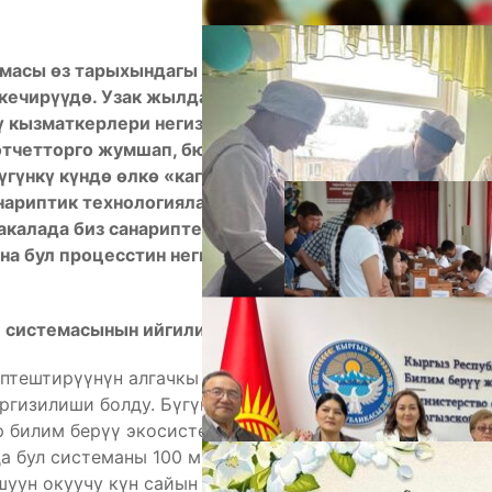
масы өз тарыхындагы эң масштабдуу жана
кечирүүдө. Узак жылдар бою мектеп
 кызматкерлери негизги көңүлүн окуучуларга
А
 отчетторго
жумшап, бюрократиялык
үгүнкү күндө өлкө «кагазсыз мектеп»
нариптик технологияларды билим берүүнүн
макалада биз санариптештирүү мугалимдерди
а бул процесстин негизги багыттарын кеңири
 системасынын ийгилиги
птештирүүнүн алгачкы жана эң таасирдүү кадамы
М
гизилиши болду. Бүгүнкү күндө бул платформа
ир билим берүү экосистемасынын өзөгүнө айланды.
да бул системаны 100 миңге жакын мугалим, жарым
уун окуучу күн сайын колдонуп келет.