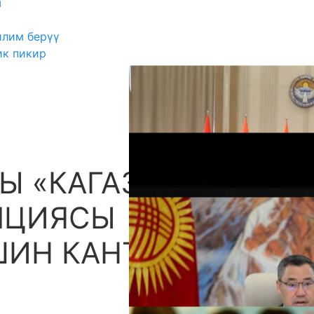
ш
илим берүү
ик пикир
Ы «КАГАЗСЫЗ
А
ПЦИЯСЫ
ШИН КАНТИП