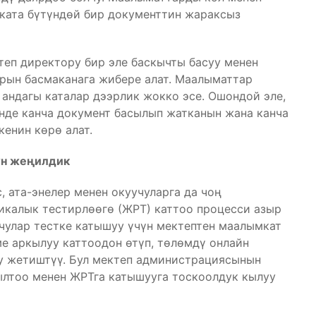
 ката бүтүндөй бир документтин жараксыз
еп директору бир эле баскычты басуу менен
рын басмаканага жибере алат. Маалыматтар
 андагы каталар дээрлик жокко эсе. Ошондой эле,
нде канча документ басылып жатканын жана канча
енин көрө алат.
чүн жеңилдик
 ата-энелер менен окуучуларга да чоң
икалык тестирлөөгө (ЖРТ) каттоо процесси азыр
учулар тестке катышуу үчүн мектептен маалымкат
ме аркылуу каттоодон өтүп, төлөмдү онлайн
руу жетиштүү. Бул мектеп администрациясынын
шылтоо менен ЖРТга катышууга тоскоолдук кылуу