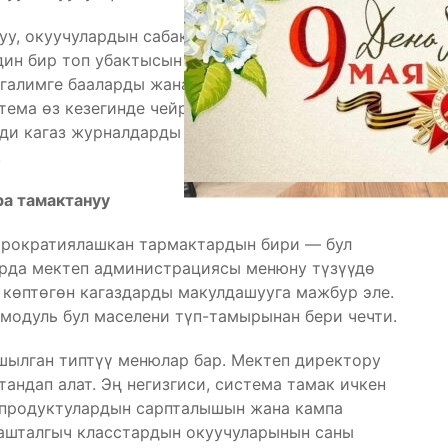
уу, окуучулардын сабакка катышуусун көзөмөлдөө
ин бир топ убактысын алса, азыр бул процесстер
галимге бааларды жана сабактын темаларын бир
стема өз кезегинде чейректик жана жылдык
мди кагаз журналдарды кайра-кайра текшерүүдөн
.
ра тамактануу
юрократиялашкан тармактардын бири — бул
урда мектеп администрациясы менюну түзүүдө
көптөгөн кагаздарды макулдашууга мажбур эле.
модуль бул маселени түп-тамырынан бери чечти.
шылган типтүү менюлар бар. Мектеп директору
тандап алат. Эң негизгиси, система тамак ичкен
 продуктулардын сарпталышын жана кампа
башталгыч класстардын окуучуларынын саны