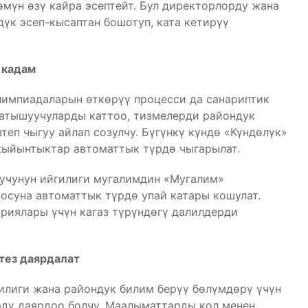
өмүн өзү кайра эсептейт. Бул директорлорду жана
үк эсеп-кысаптан бошотуп, ката кетирүү
 кадам
лимпиадаларын өткөрүү процесси да санариптик
катышуучуларды каттоо, тизмелерди райондук
п чыгуу айлап созулчу. Бүгүнкү күндө «Күндөлүк»
жыйынтыктар автоматтык түрдө чыгарылат.
учунун ийгилиги мугалимдин «Мугалим»
суна автоматтык түрдө упай катары кошулат.
риялары үчүн кагаз түрүндөгү далилдерди
тез даярдалат
илиги жана райондук билим берүү бөлүмдөрү үчүн
рдү даярдоо болчу. Маалыматтарды кол менен