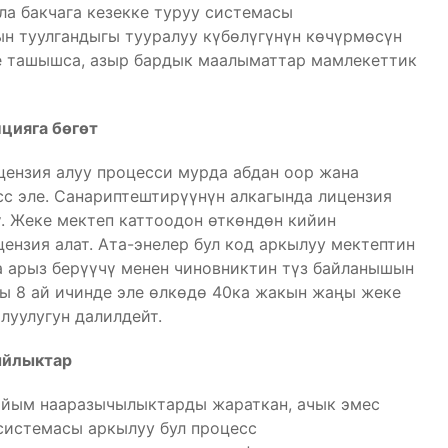
ла бакчага кезекке туруу системасы
н туулгандыгы тууралуу күбөлүгүнүн көчүрмөсүн
е ташышса, азыр бардык маалыматтар мамлекеттик
цияга бөгөт
цензия алуу процесси мурда абдан оор жана
с эле. Санариптештирүүнүн алкагында лицензия
ү. Жеке мектеп каттоодон өткөндөн кийин
ензия алат. Ата-энелер бул код аркылуу мектептин
а арыз берүүчү менен чиновниктин түз байланышын
ы 8 ай ичинде эле өлкөдө 40ка жакын жаңы жеке
уулугун далилдейт.
ыйлыктар
айым нааразычылыктарды жараткан, ачык эмес
системасы аркылуу бул процесс