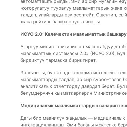
автоматташтырылды. Эми ар бир мугалим өз
жогорулатуу тууралуу маалыматтарын жеке к
талдап, упайларды өзү эсептейт. Ошентип, с
жана рейтинг башкы орунга чыкты.
ИСУО 2.0: Келечектин маалыматтык башкару
Агартуу министрлигинин эң масштабдуу долб
маалыматтык системасы 2.0» (ИСУО 2.0). Бу
бирдиктүү тармакка бириктирет.
Эң кызыгы, бул жерде жасалма интеллект тех
маалыматтарды талдап, ар бир суроо-талап 
аналитикалык отчетторду даярдап берет. Бул
бөлүмдөрүнүн кызматкерлерин Министрликке 
Медициналык маалымкаттардын санарипте
Дагы бир маанилүү жаңылык — медициналык 
интеграцияланышы. Эми баланы мектепке берү