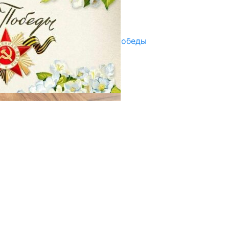
Улуу Жеңиштин жандуу сөзү
29.04.2025
Награды в преддверии Дня Победы
29.04.2025