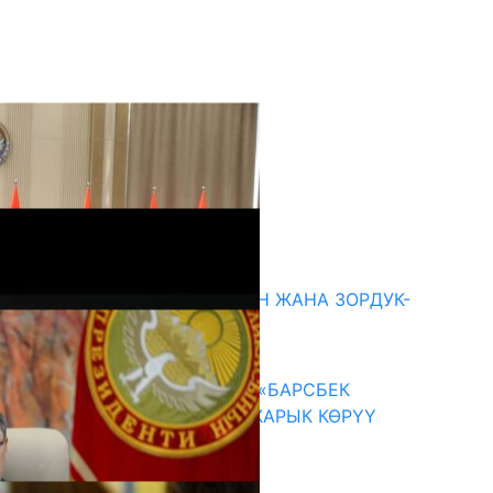
кыркы жаңылыктар
ГЕНДЕРДИК БАСМЫРЛООДОН ЖАНА ЗОРДУК-
ЗОМБУЛУКТАН КОРГОО
07.08.2026
КЫРГЫЗ ТАРЫХЫ ТАСМАДА: «БАРСБЕК
КАГАН» КӨРКӨМ ТАСМАСЫ ЖАРЫК КӨРҮҮ
АЛДЫНДА
07.08.2026