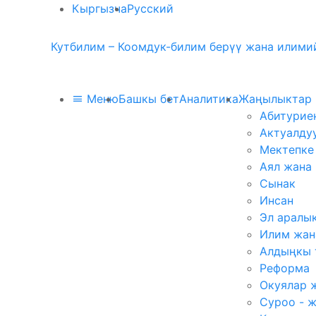
Кыргызча
Русский
Кутбилим – Коомдук-билим берүү жана илимий
Меню
Башкы бет
Аналитика
Жаңылыктар
Абитурие
Актуалду
Мектепке
Аял жана
Сынак
Инсан
Эл аралы
Илим жан
Алдыңкы 
Реформа
Окуялар 
Суроо - 