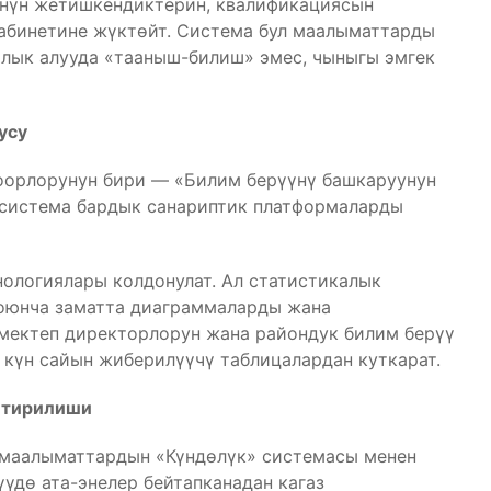
үнүн жетишкендиктерин, квалификациясын
абинетине жүктөйт. Система бул маалыматтарды
ыйлык алууда «тааныш-билиш» эмес, чыныгы эмгек
усу
оорлорунун бири — «Билим берүүнү башкаруунун
л система бардык санариптик платформаларды
нологиялары колдонулат. Ал статистикалык
боюнча заматта диаграммаларды жана
 мектеп директорлорун жана райондук билим берүү
күн сайын жиберилүүчү таблицалардан куткарат.
штирилиши
маалыматтардын «Күндөлүк» системасы менен
үдө ата-энелер бейтапканадан кагаз