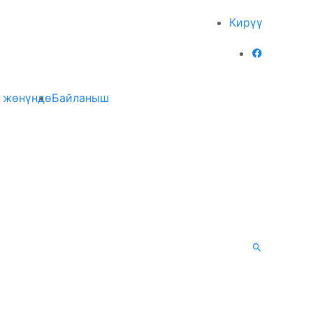
Кирүү
 жөнүндө
Байланыш