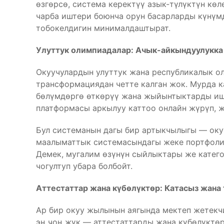
өзгөрсө, система керектүү азык-түлүктүн көл
чарба иштери боюнча орун басарларды күнүмд
тобокелдигин минималдаштырат.
Улуттук олимпиадалар: Ачык-айкындуулукка
Окуучулардын улуттук жана республикалык о
трансформациядан четте калган жок. Мурда 
бөлүмдөргө өткөрүү жана жыйынтыктарды иште
платформасы аркылуу каттоо онлайн жүрүп, 
Бул системанын дагы бир артыкчылыгы — оку
маалыматтык системасындагы жеке портфолио
Демек, мугалим өзүнүн сыйлыктары же катего
чогултуп убара болбойт.
Аттестаттар жана күбөлүктөр: Катасыз жана 
Ар бир окуу жылынын аягында мектеп жетекч
эң чоң жүк — аттестаттарды жана күбөлүктө