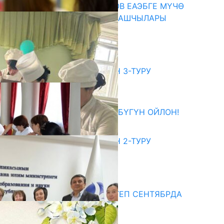
ПРЕЗИДЕНТ САДЫР ЖАПАРОВ ЕАЭБГЕ МҮЧӨ
МАМЛЕКЕТТЕРДИН ӨКМӨТ БАШЧЫЛАРЫ
МЕНЕН ЖОЛУГУШТУ
07.08.2026
битуриент
ЖОЖДОРГО КАБЫЛ АЛУУНУН 3-ТУРУ
БАШТАЛДЫ
27.07.2026
ӨЗҮҢДҮН КЕЛЕЧЕГИҢ ҮЧҮН БҮГҮН ОЙЛОН!
20.07.2026
ЖОЖДОРГО КАБЫЛ АЛУУНУН 2-ТУРУ
БАШТАЛДЫ
20.07.2026
едиа
СУЗАКТА 750 ОРУНДУУ МЕКТЕП СЕНТЯБРДА
ПАЙДАЛАНУУГА БЕРИЛЕТ
07.08.2025