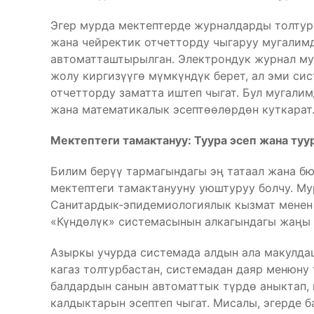
Эгер мурда мектептерде журналдарды толтур
жана чейректик отчетторду чыгаруу мугалимд
автоматташтырылган. Электрондук журнал му
жолу киргизүүгө мүмкүндүк берет, ал эми си
отчетторду заматта иштеп чыгат. Бул мугали
жана математикалык эсептөөлөрдөн куткарат
Мектептеги тамактануу: Туура эсеп жана туу
Билим берүү тармагындагы эң татаал жана б
мектептеги тамактанууну уюштуруу болчу. М
Санитардык-эпидемиологиялык кызмат менен 
«Күндөлүк» системасынын алкагындагы жаңы 
Азыркы учурда системада алдын ала макулда
кагаз толтурбастан, системадан даяр менюну 
балдардын санын автоматтык түрдө аныктап,
калдыктарын эсептеп чыгат. Мисалы, эгерде 