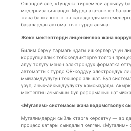
Ошондой эле, «Түндүк» тиркемеси аркылуу ба
модернизацияланды. Мурда ата-энелер баланы
жана башка көптөгөн кагаздарды мекемелерг
базалардан автоматтык түрдө алынат.
Жеке мектептерди лицензиялоо жана корруп
Билим берүү тармагындагы ишкерлер үчүн ли
коррупциялык тобокелдиктерге толгон процес
алуу толугу менен электрондук форматка өтт
автоматтык түрдө QR-коддуу электрондук лиц
мыйзамдуулугун текшере алышат. Бул систем
үзүп, ачык-айкындуулукту камсыздады. Акырк
мектептин ачылышы бул реформанын натыйжал
«Мугалим» системасы жана ведомстволук с
Мугалимдерди сыйлыктарга көрсөтүү — ар д
процесс катары сындалып келген. «Мугалим» 