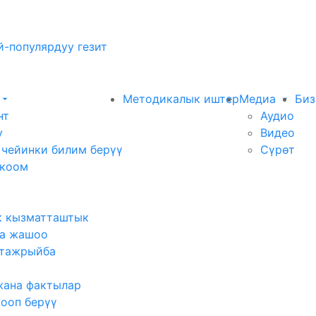
-популярдуу гезит
Методикалык иштер
Медиа
Биз
нт
Аудио
у
Видео
 чейинки билим берүү
Сүрөт
 коом
к кызматташтык
а жашоо
тажрыйба
жана фактылар
жооп берүү