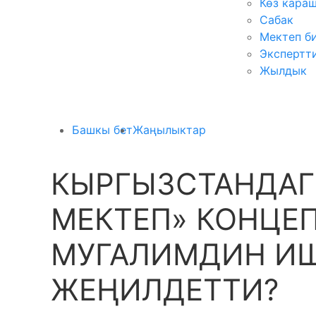
Көз кара
Сабак
Мектеп б
Экспертт
Жылдык
Башкы бет
Жаңылыктар
КЫРГЫЗСТАНДАГ
МЕКТЕП» КОНЦЕ
МУГАЛИМДИН И
ЖЕҢИЛДЕТТИ?