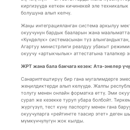
киргизүүдө кеткен кичинекей эле техникалык
болушуна алып келчү.
Жаңы интеграцияланган система аркылуу мект
окуучунун бардык бааларын жана маалыматта
«Күндөлүк» системасынан түз алынгандыктан,
Агартуу министрлиги реалдуу убакыт режими
окуучу «артыкчылык» аттестатына талапкер эк
ЖРТ жана бала бакчага кезек: Ата-энелер ү
Санариптештирүү бир гана мугалимдерге эмес,
жеңилдиктерди алып келүүдө. Жалпы республ
толугу менен онлайн форматка өттү. Эми оку
сурап же кезекке туруп убара болбойт. Тирке
жүргүзүп, тест күнү паспорту менен гана ба
окуучуларга «рейтингге таасир этет» деген 
мүмкүнчүлүгүн жок кылды.