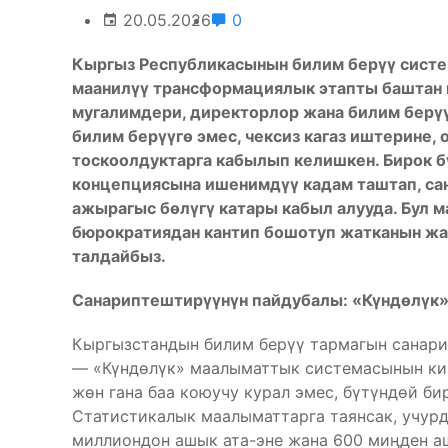
20.05.2026
0
Кыргыз Республикасынын билим берүү систе
маанилүү трансформациялык этапты баштан 
мугалимдери, директорлор жана билим берүү
билим берүүгө эмес, чексиз кагаз иштерине,
тоскоолдуктарга
кабылып келишкен. Бирок б
концепциясына ишенимдүү кадам таштап, са
ажырагыс бөлүгү катары кабыл алууда. Бул 
бюрократиядан кантип бошотуп жатканын жан
талдайбыз.
Санариптештирүүнүн пайдубалы:
«Күндөлүк»
Кыргызстандын билим берүү тармагын санари
— «Күндөлүк» маалыматтык системасынын кир
жөн гана баа коюучу курал эмес, бүтүндөй б
Статистикалык маалыматтарга таянсак, учур
миллиондон ашык ата-эне жана 600 миңден аш