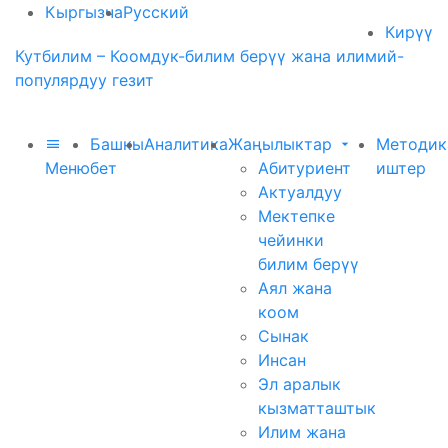
Кыргызча
Русский
Кирүү
Кутбилим – Коомдук-билим берүү жана илимий-
популярдуу гезит
Башкы
Аналитика
Жаңылыктар
Методик
Меню
бет
Абитуриент
иштер
Актуалдуу
Мектепке
чейинки
билим берүү
Аял жана
коом
Сынак
Инсан
Эл аралык
кызматташтык
Илим жана