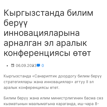
Кыргызстанда билим
берүү
инновацияларына
арналган эл аралык
конференциясы өтөт
06.09.2023
0
Кыргызстанда «Санариптик доордогу билим берүү
стратегиялары жана инновациялар» аттуу II эл
аралык конференциясы өтөт.
Билим берүү жана илим министрлигинин басма сөз
кызматынын маалыматына караганда, иш-чара 8-