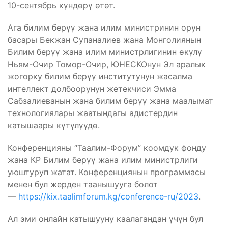
10-сентябрь күндөрү өтөт.
Ага билим берүү жана илим министринин орун
басары Бекжан Супаналиев жана Монголиянын
Билим берүү жана илим министрлигинин өкүлү
Ньям-Очир Томор-Очир, ЮНЕСКОнун Эл аралык
жогорку билим берүү институтунун жасалма
интеллект долбоорунун жетекчиси Эмма
Сабзалиеванын жана билим берүү жана маалымат
технологиялары жаатындагы адистердин
катышаары күтүлүүдө.
Конференцияны “Таалим-Форум” коомдук фонду
жана КР Билим берүү жана илим министрлиги
уюштуруп жатат. Конференциянын программасы
менен бул жерден таанышууга болот
—
https://kix.taalimforum.kg/conference-ru/2023
.
Ал эми онлайн катышууну каалагандан үчүн бул