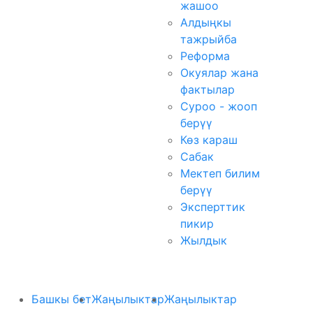
жашоо
Алдыңкы
тажрыйба
Реформа
Окуялар жана
фактылар
Суроо - жооп
берүү
Көз караш
Сабак
Мектеп билим
берүү
Эксперттик
пикир
Жылдык
Башкы бет
Жаңылыктар
Жаңылыктар