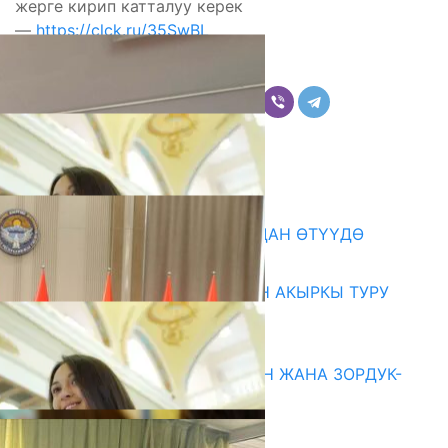
жерге кирип катталуу керек
—
https://clck.ru/35SwBL
Бөлүшүү
Комментарийлер
Акыркы жаңылыктар
199 ТРЕНЕР МУГАЛИМ ОКУУДАН ӨТҮҮДӨ
10.08.2026
ЖОЖДОРГО КАБЫЛ АЛУУНУН АКЫРКЫ ТУРУ
СТАРТ АЛДЫ
10.08.2026
ГЕНДЕРДИК БАСМЫРЛООДОН ЖАНА ЗОРДУК-
ЗОМБУЛУКТАН КОРГОО
07.08.2026