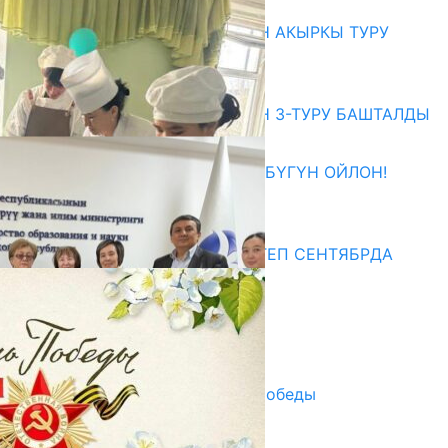
Абитуриент
ЖОЖДОРГО КАБЫЛ АЛУУНУН АКЫРКЫ ТУРУ
СТАРТ АЛДЫ
10.08.2026
ЖОЖДОРГО КАБЫЛ АЛУУНУН 3-ТУРУ БАШТАЛДЫ
27.07.2026
ӨЗҮҢДҮН КЕЛЕЧЕГИҢ ҮЧҮН БҮГҮН ОЙЛОН!
20.07.2026
Медиа
СУЗАКТА 750 ОРУНДУУ МЕКТЕП СЕНТЯБРДА
ПАЙДАЛАНУУГА БЕРИЛЕТ
07.08.2025
Улуу Жеңиштин жандуу сөзү
29.04.2025
Награды в преддверии Дня Победы
29.04.2025