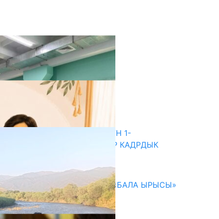
кыркы жаңылыктар
ДИРЕКТОРЛОРДУ ТАНДООНУН 1-
АЙЛАМПАСЫ: 1102 ТАЛАПКЕР КАДРДЫК
РЕЗЕРВГЕ КИРДИ
05.08.2026
192 МИҢГЕ ЖАКЫН БАЛАГА «БАЛА ЫРЫСЫ»
ЖӨЛӨК ПУЛУ ДАЙЫНДАЛДЫ
05.08.2026