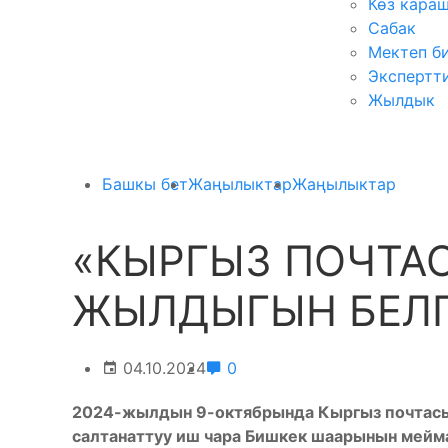
Көз кара
Сабак
Мектеп б
Экспертт
Жылдык
Башкы бет
Жаңылыктар
Жаңылыктар
«КЫРГЫЗ ПОЧТАС
ЖЫЛДЫГЫН БЕЛ
04.10.2024
0
2024-жылдын 9-октябрында Кыргыз почтасы
салтанаттуу иш чара Бишкек шаарынын мейм