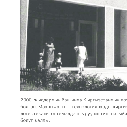
2000-жылдардын башында Кыргызстандын поч
болгон. Маалыматтык технологияларды кирги
логистиканы оптималдаштыруу иштин натыйжа
болуп калды.