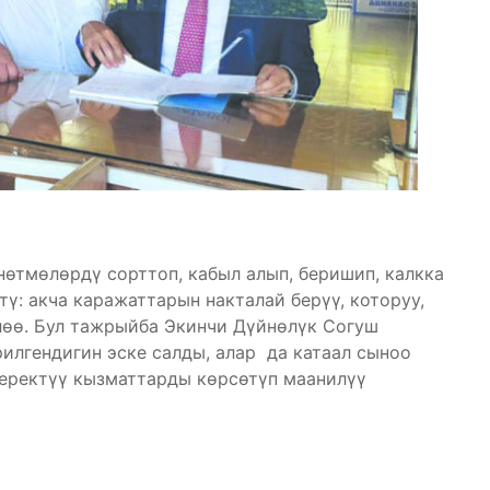
өтмөлөрдү сорттоп, кабыл алып, беришип, калкка
: акча каражаттарын накталай берүү, которуу,
лөө. Бул тажрыйба Экинчи Дүйнөлүк Согуш
илгендигин эске салды, алар да катаал сыноо
еректүү кызматтарды көрсөтүп маанилүү