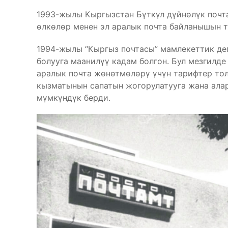
1993-жылы Кыргызстан Бүткүл дүйнөлүк почта
өлкөлөр менен эл аралык почта байланышын т
1994-жылы “Кыргыз почтасы” мамлекеттик деп
болууга маанилүү кадам болгон. Бул мезгилде
аралык почта жөнөтмөлөрү үчүн тарифтер тол
кызматынын сапатын жогорулатууга жана ала
мүмкүндүк берди.