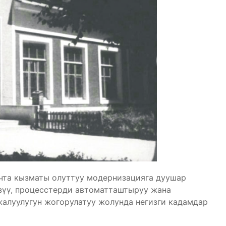
та кызматы олуттуу модернизацияга дуушар
зүү, процесстерди автоматташтыруу жана
луулугун жогорулатуу жолунда негизги кадамдар