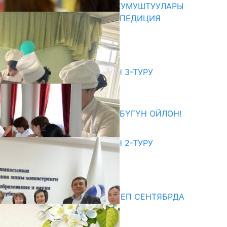
ОШМУ МЕНЕН ФЕРМУНУН ОКУМУШТУУЛАРЫ
БИРГЕЛЕШКЕН ИЛИМИЙ ЭКСПЕДИЦИЯ
УЮШТУРУШТУ
05.08.2026
битуриент
ЖОЖДОРГО КАБЫЛ АЛУУНУН 3-ТУРУ
БАШТАЛДЫ
27.07.2026
ӨЗҮҢДҮН КЕЛЕЧЕГИҢ ҮЧҮН БҮГҮН ОЙЛОН!
20.07.2026
ЖОЖДОРГО КАБЫЛ АЛУУНУН 2-ТУРУ
БАШТАЛДЫ
20.07.2026
едиа
СУЗАКТА 750 ОРУНДУУ МЕКТЕП СЕНТЯБРДА
ПАЙДАЛАНУУГА БЕРИЛЕТ
07.08.2025