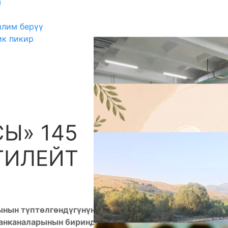
ш
илим берүү
ик пикир
Ы» 145
А
ГИЛЕЙТ
нын түптөлгөндүгүнүн 145 жылдыгына карата
анканаларынын биринде өткөрүлөт. Аземге