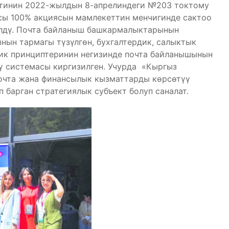
тинин 2022-жылдын 8-апрелиндеги №203 токтому
сы 100% акциясын мамлекеттин менчигинде сактоо
үлдү. Почта байланыш башкармалыктарынын
ын тармагы түзүлгөн, бухгалтердик, салыктык
тик принциптеринин негизинде почта байланышынын
ү системасы киргизилген. Учурда «Кыргыз
почта жана финансылык кызматтарды көрсөтүү
 барган стратегиялык субъект болуп саналат.