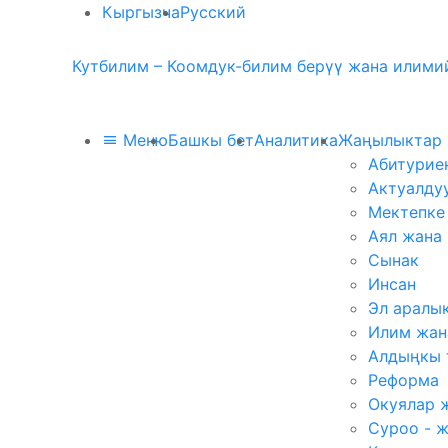
Кыргызча
Русский
Кутбилим – Коомдук-билим берүү жана илимий
Меню
Башкы бет
Аналитика
Жаңылыктар
Абитурие
Актуалду
Мектепке
Аял жана
Сынак
Инсан
Эл аралы
Илим жан
Алдыңкы 
Реформа
Окуялар 
Суроо - 