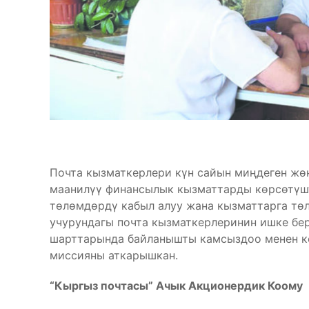
Почта кызматкерлери күн сайын миңдеген жөн
маанилүү финансылык кызматтарды көрсөтүштү
төлөмдөрдү кабыл алуу жана кызматтарга тө
учурундагы почта кызматкерлеринин ишке бер
шарттарында байланышты камсыздоо менен к
миссияны аткарышкан.
“Кыргыз почтасы” Ачык Акционердик Коому