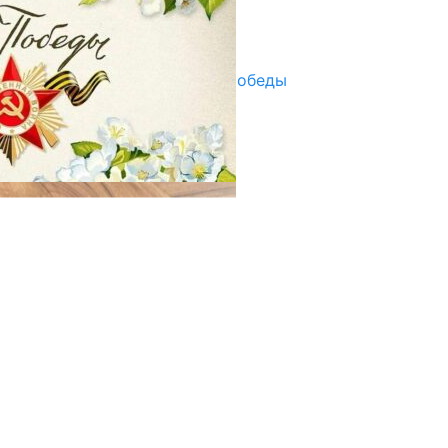
Улуу Жеңиштин жандуу сөзү
29.04.2025
Награды в преддверии Дня Победы
29.04.2025