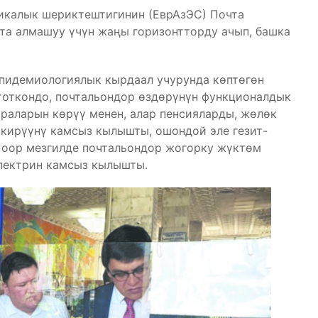
икалык шериктештигинин (ЕврАзЭС) Почта
та алмашуу үчүн жаңы горизонтторду ачып, башка
эпидемиологиялык кырдаал учурунда көптөгөн
тоткондо, почтальондор өздөрүнүн функционалдык
раларын көрүү менен, алар пенсияларды, жөлөк
ткирүүнү камсыз кылышты, ошондой эле гезит-
 оор мезгилде почтальондор жогорку жүктөм
пектрин камсыз кылышты.