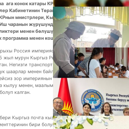
а ага конок катары КРнын президенти Садыр
лер Кабинетинин Төрагасы — Президенттин
КРнын мнистрлери, Кыргыз почтасынын
 Иш чаранын жүрүшүндө “Кыргыз почтасы” ААК
иктери менен бөлүшүп, келген конокторго
А
к программа менен коштолот.
тарыхы Россия империясынын жана СССРдин
145 жыл мурун Кыргыз Республикасынын борбору
ган. Негизги транспорт жолдорунун боюнда
ук шаарлар менен байланыштырган почта
гейсиз зор империянын ар кайсы булуң-
 кылуу менен, маалымат берүүнүн жана
олуп калган.
М
 бери Кыргыз почта кызматы олуттуу өзгөрүүлөргө
менттеринин бири болуп калды.