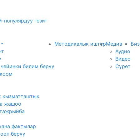
-популярдуу гезит
Методикалык иштер
Медиа
Биз
нт
Аудио
у
Видео
 чейинки билим берүү
Сүрөт
 коом
к кызматташтык
а жашоо
тажрыйба
жана фактылар
жооп берүү