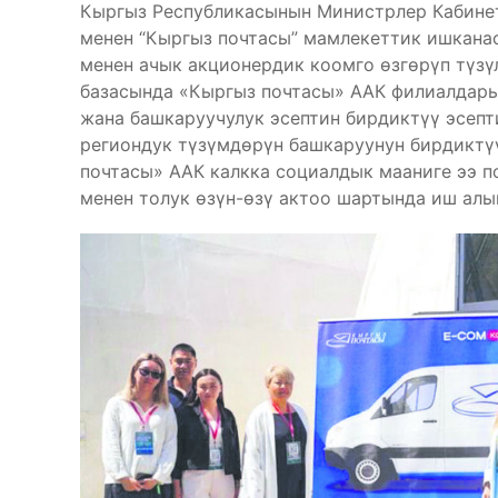
Кыргыз Республикасынын Министрлер Кабине
менен “Кыргыз почтасы” мамлекеттик ишкана
менен ачык акционердик коомго өзгөрүп түз
базасында «Кыргыз почтасы» ААК филиалдарын
жана башкаруучулук эсептин бирдиктүү эсеп
региондук түзүмдөрүн башкаруунун бирдиктү
почтасы» ААК калкка социалдык мааниге ээ 
менен толук өзүн-өзү актоо шартында иш алып