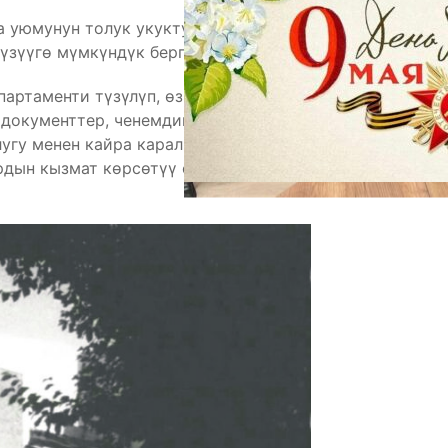
 уюмунун толук укуктуу мүчөсү болуп, бул башка
үзүүгө мүмкүндүк берген.
артаменти түзүлүп, өз алдынча почта уюму
 документтер, ченемдик укуктук актылар жана эл
угу менен кайра каралып чыкты, бул почта
рдын кызмат көрсөтүү спектрин кеңейтүүгө