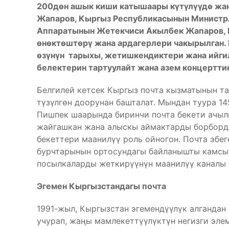
200дөн ашык киши катышаары күтүлүүдө жан
Жапаров, Кыргыз Республикасынын Министр
Аппаратынын Жетекчиси Акылбек Жапаров, 
өнөктөштөрү жана ардагерлери чакырылган.
өзүнүн тарыхы, жетишкендиктери жана ийгил
белектерин тартуулайт жана азем концертти
Белгилей кетсек Кыргыз почта кызматынын 
түзүлгөн доорунан башталат. Мындан туура 
Пишпек шаарында биринчи почта бекети ачыл
жайгашкан жана алыскы аймактарды борборд
бекеттери маанилүү роль ойногон. Почта эбе
бурчтарынын ортосундагы байланышты камсыз
посылкаларды жеткирүүнүн маанилүү каналы б
Эгемен Кыргызстандагы почта
1991-жыл, Кыргызстан эгемендүүлүк алгандан
учурап, жаңы мамлекеттүүлүктүн негизги эле