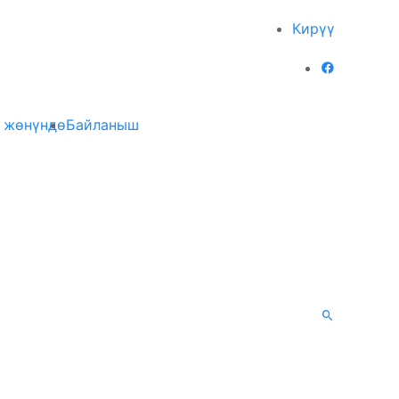
Кирүү
 жөнүндө
Байланыш