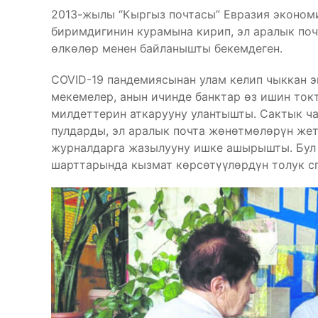
2013-жылы “Кыргыз почтасы” Евразия эконом
биримдигинин курамына кирип, эл аралык поч
өлкөлөр менен байланышты бекемдеген.
COVID-19 пандемиясынан улам келип чыккан 
мекемелер, анын ичинде банктар өз ишин ток
милдеттерин аткарууну улантышты. Сактык ча
пулдарды, эл аралык почта жөнөтмөлөрүн же
журналдарга жазылууну ишке ашырышты. Бул
шарттарында кызмат көрсөтүүлөрдүн толук с