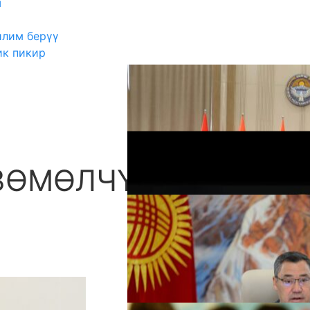
ш
илим берүү
ик пикир
ЗӨМӨЛЧҮЛҮК
А