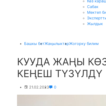
Көз кара
Сабак
Мектеп б
Экспертт
Жылдык
Башкы бет
Жаңылыктар
Жогорку билим
КУУДА ЖАҢЫ КӨ
КЕҢЕШ ТҮЗҮЛДҮ
21.02.2023
0