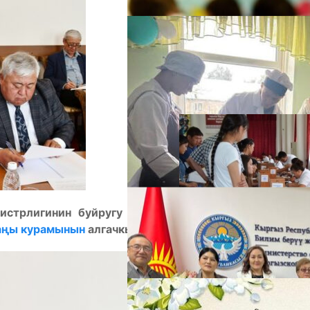
А
стрлигинин буйругу менен бекитилген Улуттук
ңы курамынын
алгачкы отуруму болуп өттү.
М