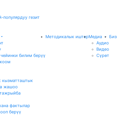
-популярдуу гезит
Методикалык иштер
Медиа
Биз
нт
Аудио
у
Видео
 чейинки билим берүү
Сүрөт
 коом
к кызматташтык
а жашоо
тажрыйба
жана фактылар
жооп берүү