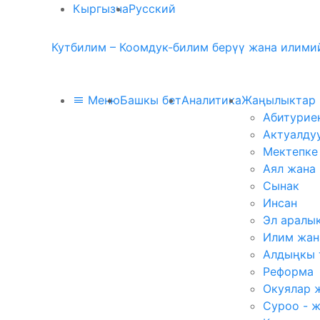
Кыргызча
Русский
Кутбилим – Коомдук-билим берүү жана илимий
Меню
Башкы бет
Аналитика
Жаңылыктар
Абитурие
Актуалду
Мектепке
Аял жана
Сынак
Инсан
Эл аралы
Илим жан
Алдыңкы 
Реформа
Окуялар 
Суроо - 