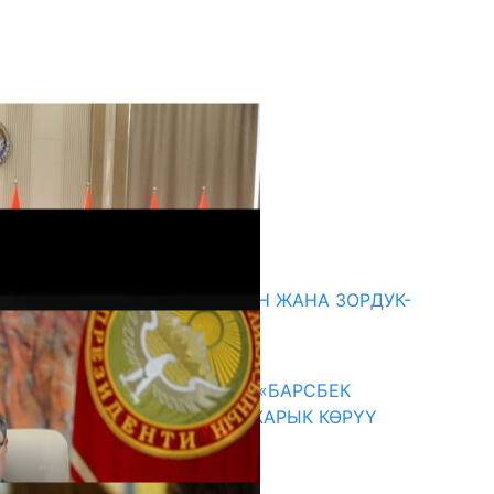
кыркы жаңылыктар
ГЕНДЕРДИК БАСМЫРЛООДОН ЖАНА ЗОРДУК-
ЗОМБУЛУКТАН КОРГОО
07.08.2026
КЫРГЫЗ ТАРЫХЫ ТАСМАДА: «БАРСБЕК
КАГАН» КӨРКӨМ ТАСМАСЫ ЖАРЫК КӨРҮҮ
АЛДЫНДА
07.08.2026