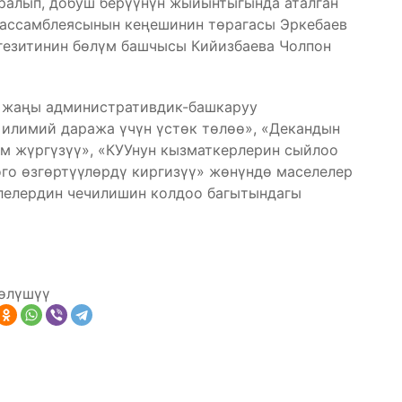
алып, добуш берүүнүн жыйынтыгында аталган
 ассамблеясынын кеңешинин төрагасы Эркебаев
 гезитинин бөлүм башчысы Кийизбаева Чолпон
н жаңы административдик-башкаруу
 илимий даража үчүн үстөк төлөө», «Декандын
м жүргүзүү», «КУУнун кызматкерлерин сыйлоо
о өзгөртүүлөрдү киргизүү» жөнүндө маселелер
елелердин чечилишин колдоо багытындагы
өлүшүү