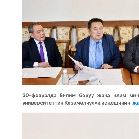
20-февралда Билим берүү жана илим мини
университеттин Көзөмөлчүлүк кеңешинин
жа