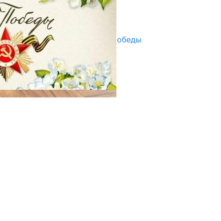
Улуу Жеңиштин жандуу сөзү
29.04.2025
Награды в преддверии Дня Победы
29.04.2025