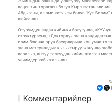
Жыйындын башында уюштуруу маселелери кар
кеңештин төрагасы болуп Кыргызстан элинин
Абдыганы, ал эми катчысы болуп “Кут Билим”
шайланды.
Отурумдун андан кийинки бөлүгүндө, «КУУну
структурасы», «Доктордук жана кандидаттык
илим боюнча орун басарларына кошумча төлө
жана материалдык кызыктыруу жөнүндө жобог
каралып, кызуу талкуудан кийин аталган мас
чечимдер кабыл алынды.
Б
Комментарийлер