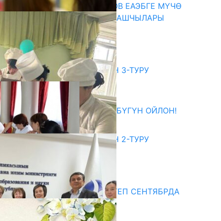
ПРЕЗИДЕНТ САДЫР ЖАПАРОВ ЕАЭБГЕ МҮЧӨ
МАМЛЕКЕТТЕРДИН ӨКМӨТ БАШЧЫЛАРЫ
МЕНЕН ЖОЛУГУШТУ
07.08.2026
битуриент
ЖОЖДОРГО КАБЫЛ АЛУУНУН 3-ТУРУ
БАШТАЛДЫ
27.07.2026
ӨЗҮҢДҮН КЕЛЕЧЕГИҢ ҮЧҮН БҮГҮН ОЙЛОН!
20.07.2026
ЖОЖДОРГО КАБЫЛ АЛУУНУН 2-ТУРУ
БАШТАЛДЫ
20.07.2026
едиа
СУЗАКТА 750 ОРУНДУУ МЕКТЕП СЕНТЯБРДА
ПАЙДАЛАНУУГА БЕРИЛЕТ
07.08.2025