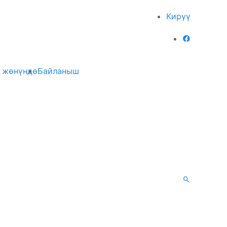
Кирүү
 жөнүндө
Байланыш