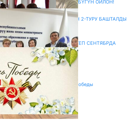
ӨЗҮҢДҮН КЕЛЕЧЕГИҢ ҮЧҮН БҮГҮН ОЙЛОН!
20.07.2026
ЖОЖДОРГО КАБЫЛ АЛУУНУН 2-ТУРУ БАШТАЛДЫ
20.07.2026
Медиа
СУЗАКТА 750 ОРУНДУУ МЕКТЕП СЕНТЯБРДА
ПАЙДАЛАНУУГА БЕРИЛЕТ
07.08.2025
Улуу Жеңиштин жандуу сөзү
29.04.2025
Награды в преддверии Дня Победы
29.04.2025