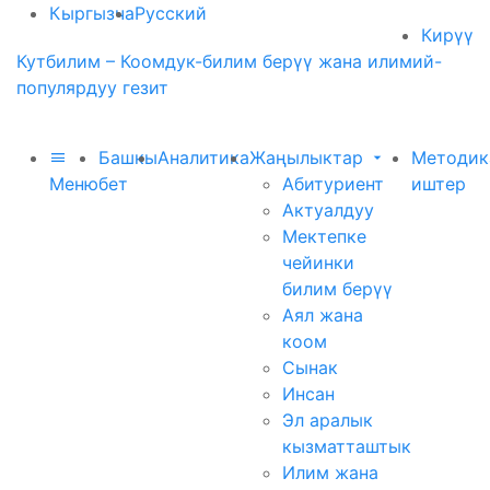
Кыргызча
Русский
Кирүү
Кутбилим – Коомдук-билим берүү жана илимий-
популярдуу гезит
Башкы
Аналитика
Жаңылыктар
Методик
Меню
бет
Абитуриент
иштер
Актуалдуу
Мектепке
чейинки
билим берүү
Аял жана
коом
Сынак
Инсан
Эл аралык
кызматташтык
Илим жана