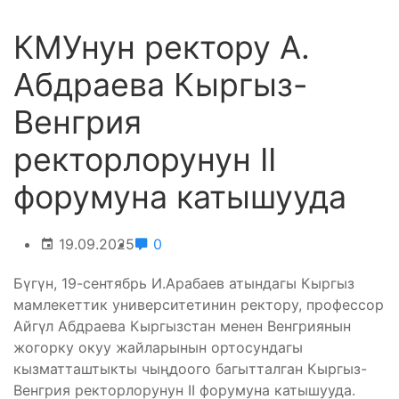
КМУнун ректору А.
Абдраева Кыргыз-
Венгрия
ректорлорунун II
форумуна катышууда
19.09.2025
0
Бүгүн, 19-сентябрь И.Арабаев атындагы Кыргыз
мамлекеттик университетинин ректору, профессор
Айгүл Абдраева Кыргызстан менен Венгриянын
жогорку окуу жайларынын ортосундагы
кызматташтыкты чыңдоого багытталган Кыргыз-
Венгрия ректорлорунун II форумуна катышууда.