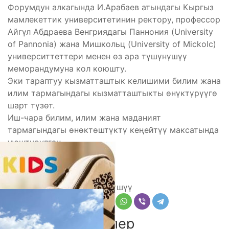
Форумдун алкагында И.Арабаев атындагы Кыргыз
мамлекеттик университетинин ректору, профессор
Айгүл Абдраева Венгриядагы Паннония (University
of Pannonia) жана Мишкольц (University of Mickolc)
университтеттери менен өз ара түшүнүшүү
меморандумуна кол коюшту.
Эки тараптуу кызматташтык келишими билим жана
илим тармагындагы кызматташтыкты өнүктүрүүгө
шарт түзөт.
Иш-чара билим, илим жана маданият
тармагындагы өнөктөштүктү кеңейтүү максатында
уюштурулган.
(БК)
Бөлүшүү
Комментарийлер