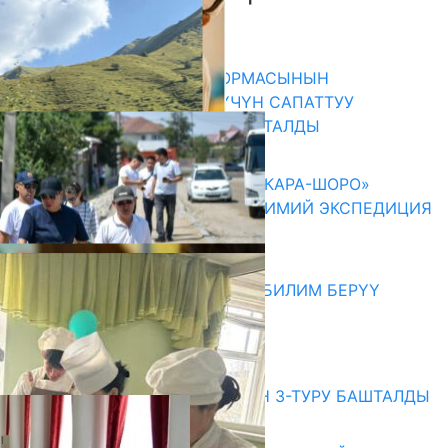
Акыркы жаңылыктар
«НУРКИДС» ЭКОПЛАТФОРМАСЫНЫН
ТААНЫТЫМЫ: БАЛДАР ҮЧҮН САПАТТУУ
КЫРГЫЗЧА КОНТЕНТ СУНУШТАЛДЫ
06.08.2026
ОШМУНУН ОКУТУУЧУЛАРЫ «КАРА-ШОРО»
ЖАРАТЫЛЫШ ПАРКЫНДА ИЛИМИЙ ЭКСПЕДИЦИЯ
ӨТКӨРҮШТҮ
06.08.2026
МЭР АЙБЕК ДЖУНУШАЛИЕВ БИЛИМ БЕРҮҮ
МЕКЕМЕЛЕРИН КЫДЫРДЫ
06.08.2026
Абитуриент
ЖОЖДОРГО КАБЫЛ АЛУУНУН 3-ТУРУ БАШТАЛДЫ
27.07.2026