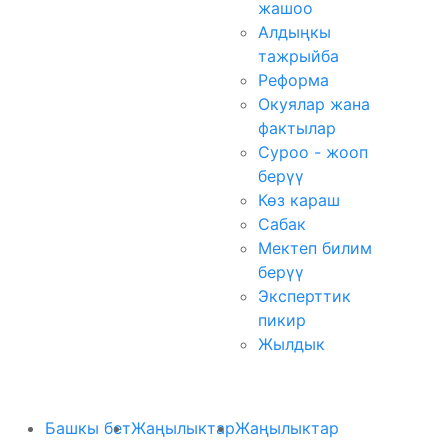
жашоо
Алдыңкы
тажрыйба
Реформа
Окуялар жана
фактылар
Суроо - жооп
берүү
Көз караш
Сабак
Мектеп билим
берүү
Эксперттик
пикир
Жылдык
Башкы бет
Жаңылыктар
Жаңылыктар