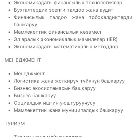
Экономикадагы финансылык технологиялар
Бухгалтердик эсепти талдоо жана аудит
Финансылык талдоо жана тобокелдиктерди
башкаруу
Мамлекеттик финансылык көзөмөл
Эл аралык экономикалык мамилелер (IER)
Экономикадагы математикалык методдор
МЕНЕДЖМЕНТ
Менеджмент
Логистика жана жеткирүү түйүнүн башкаруу
Бизнес экосистемасын башкаруу
Бизнес башкаруу
Социалдык иштин уюштуруучусу
Мамлекеттик жана муниципалдык башкаруу
ТУРИЗМ