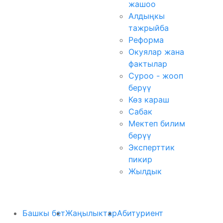
жашоо
Алдыңкы
тажрыйба
Реформа
Окуялар жана
фактылар
Суроо - жооп
берүү
Көз караш
Сабак
Мектеп билим
берүү
Эксперттик
пикир
Жылдык
Башкы бет
Жаңылыктар
Абитуриент