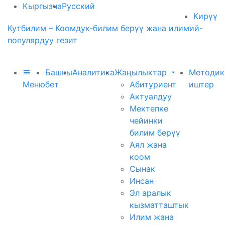
Кыргызча
Русский
Кирүү
Кутбилим – Коомдук-билим берүү жана илимий-
популярдуу гезит
Башкы
Аналитика
Жаңылыктар
Методик
Меню
бет
Абитуриент
иштер
Актуалдуу
Мектепке
чейинки
билим берүү
Аял жана
коом
Сынак
Инсан
Эл аралык
кызматташтык
Илим жана