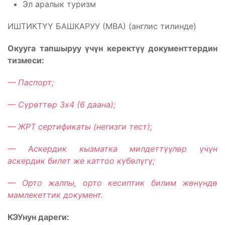
Эл аралык туризм
ИШТИКТҮҮ БАШКАРУУ (МВА) (англис тилинде)
Окууга тапшыруу үчүн керектүү документтердин
тизмеси:
— Паспорт;
— Сүрөттөр 3х4 (6 даана);
— ЖРТ сертификаты (негизги тест);
— Аскердик кызматка милдеттүүлөр үчүн
аскердик билет же каттоо күбөлүгү;
— Орто жалпы, орто кесиптик билим жөнүндө
мамлекеттик документ.
КЭУ
нун дареги: