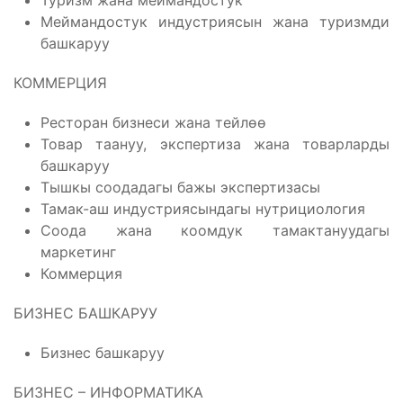
Туризм жана меймандостук
Меймандостук индустриясын жана туризмди
башкаруу
КОММЕРЦИЯ
Ресторан бизнеси жана тейлөө
Товар таануу, экспертиза жана товарларды
башкаруу
Тышкы соодадагы бажы экспертизасы
Тамак-аш индустриясындагы нутрициология
Соода жана коомдук тамактануудагы
маркетинг
Коммерция
БИЗНЕС БАШКАРУУ
Бизнес башкаруу
БИЗНЕС – ИНФОРМАТИКА