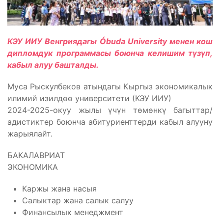
КЭУ ИИУ Венгриядагы Óbuda University менен кош
дипломдук программасы боюнча келишим түзүп,
кабыл алуу башталды.
Муса Рыскулбеков атындагы Кыргыз экономикалык
илимий изилдөө университети (КЭУ ИИУ)
2024-2025-окуу жылы үчүн төмөнкү багыттар/
адистиктер боюнча абитуриенттерди кабыл алууну
жарыялайт.
БАКАЛАВРИАТ
ЭКОНОМИКА
Каржы жана насыя
Салыктар жана салык салуу
Финансылык менеджмент