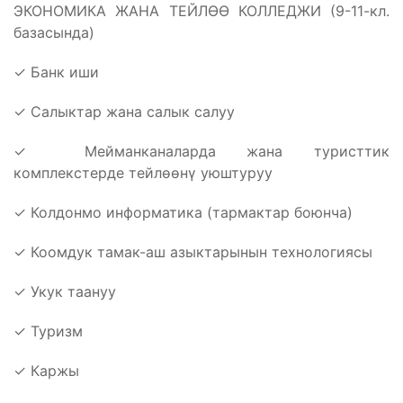
ЭКОНОМИКА ЖАНА ТЕЙЛӨӨ КОЛЛЕДЖИ (9-11-кл.
базасында)
✓ Банк иши
✓ Салыктар жана салык салуу
✓ Мейманканаларда жана туристтик
комплекстерде тейлөөнү уюштуруу
✓ Колдонмо информатика (тармактар боюнча)
✓ Коомдук тамак-аш азыктарынын технологиясы
✓ Укук таануу
✓ Туризм
✓ Каржы