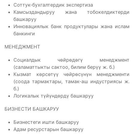
Соттук-бухгалтердик экспертиза
Камсыздандыруу жана тобокелдиктерди
башкаруу
Инновациялык банк продуктулары жана ислам
банкинги
МЕНЕДЖМЕНТ
Социалдык чөйрөдөгү менеджмент
(саламаттыкты сактоо, билим берүү ж. б.)
Кызмат көрсөтүү чөйрөсүнүн менеджменти
(соода тармактары, тамак-аш индустриясы ж.
б.)
Логикалык түйүндөрдү башкаруу
БИЗНЕСТИ БАШКАРУУ
Бизнестеги ишти башкаруу
Адам ресурстарын башкаруу