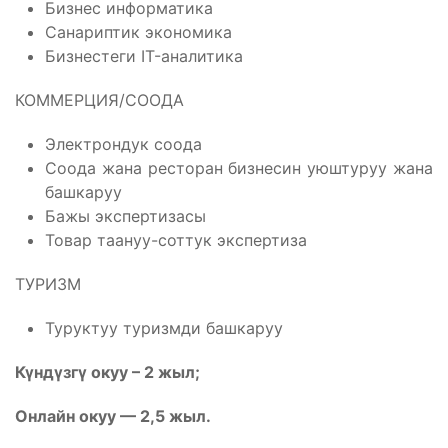
Бизнес информатика
Санариптик экономика
Бизнестеги IT-аналитика
КОММЕРЦИЯ/СООДА
Электрондук соода
Соода жана ресторан бизнесин уюштуруу жана
башкаруу
Бажы экспертизасы
Товар таануу-соттук экспертиза
ТУРИЗМ
Туруктуу туризмди башкаруу
Күндүзгү окуу – 2 жыл;
Онлайн окуу — 2,5 жыл.