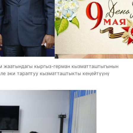
им жаатындагы кыргыз-герман кызматташтыгынын
ле эки тараптуу кызматташтыкты кеңейтүүнү