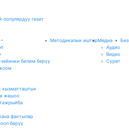
-популярдуу гезит
Методикалык иштер
Медиа
Биз
нт
Аудио
у
Видео
 чейинки билим берүү
Сүрөт
 коом
к кызматташтык
а жашоо
тажрыйба
жана фактылар
жооп берүү