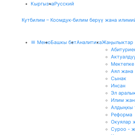
Кыргызча
Русский
Кутбилим – Коомдук-билим берүү жана илимий
Меню
Башкы бет
Аналитика
Жаңылыктар
Абитурие
Актуалду
Мектепке
Аял жана
Сынак
Инсан
Эл аралы
Илим жан
Алдыңкы 
Реформа
Окуялар 
Суроо - 