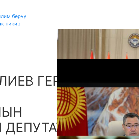
ш
илим берүү
ик пикир
ЛИЕВ ГЕРМАНИЯ
А
НЫН
 ДЕПУТАТЫ МЕНЕН