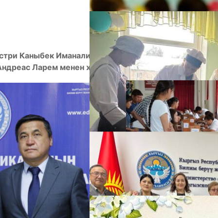
истри Каныбек Иманалиев Германия Федеративдүү
А
ндреас Ларем менен жолугушту.
М