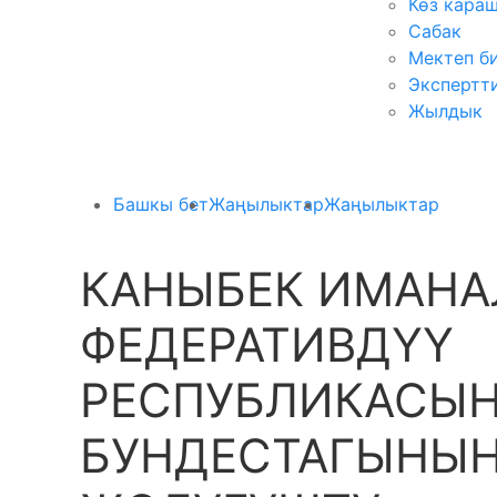
Көз кара
Сабак
Мектеп б
Экспертт
Жылдык
Башкы бет
Жаңылыктар
Жаңылыктар
КАНЫБЕК ИМАНА
ФЕДЕРАТИВДҮҮ
РЕСПУБЛИКАСЫ
БУНДЕСТАГЫНЫН