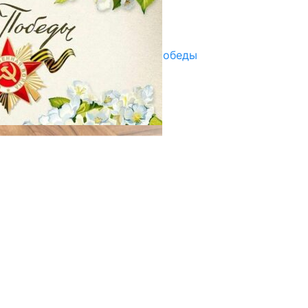
Улуу Жеңиштин жандуу сөзү
29.04.2025
Награды в преддверии Дня Победы
29.04.2025