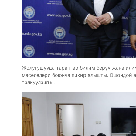
Жолугушууда тараптар билим берүү жана ил
маселелери боюнча пикир алышты. Ошондой э
талкуулашты.