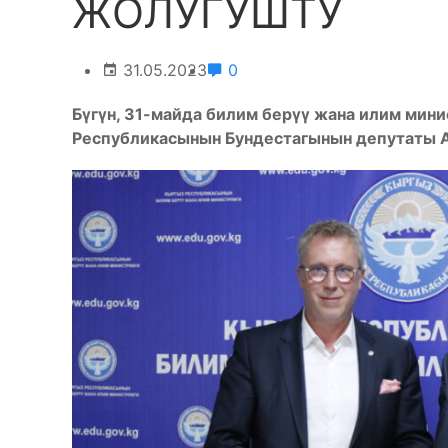
ЖОЛУГУШТУ
31.05.2023
0
Бүгүн, 31-майда билим берүү жана илим мин
Республикасынын Бундестагынын депутаты А