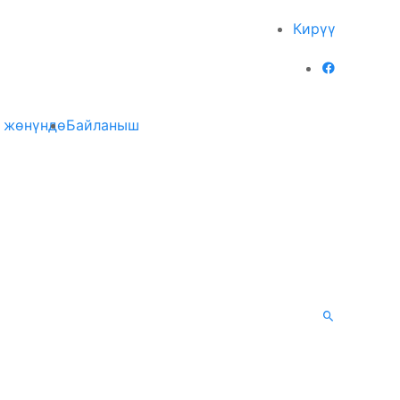
Кирүү
 жөнүндө
Байланыш