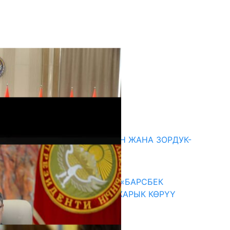
кыркы жаңылыктар
ГЕНДЕРДИК БАСМЫРЛООДОН ЖАНА ЗОРДУК-
ЗОМБУЛУКТАН КОРГОО
07.08.2026
КЫРГЫЗ ТАРЫХЫ ТАСМАДА: «БАРСБЕК
КАГАН» КӨРКӨМ ТАСМАСЫ ЖАРЫК КӨРҮҮ
АЛДЫНДА
07.08.2026