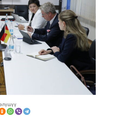
өлүшүү