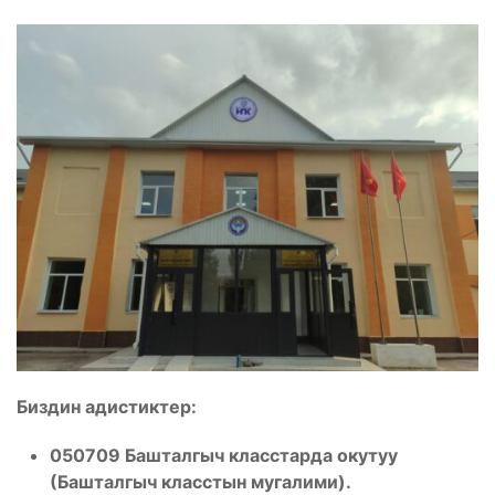
Биздин адистиктер:
050709 Башталгыч класстарда окутуу
(Башталгыч класстын мугалими).