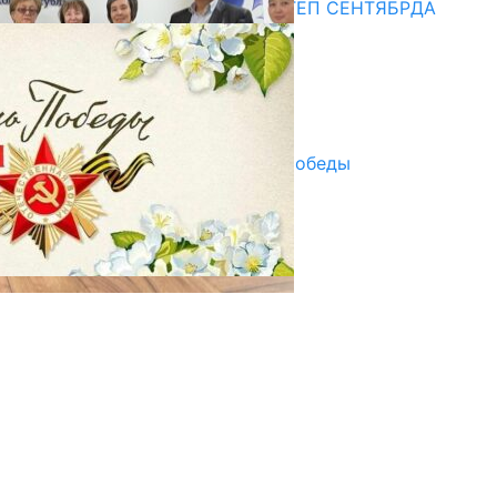
СУЗАКТА 750 ОРУНДУУ МЕКТЕП СЕНТЯБРДА
ПАЙДАЛАНУУГА БЕРИЛЕТ
07.08.2025
Улуу Жеңиштин жандуу сөзү
29.04.2025
Награды в преддверии Дня Победы
29.04.2025