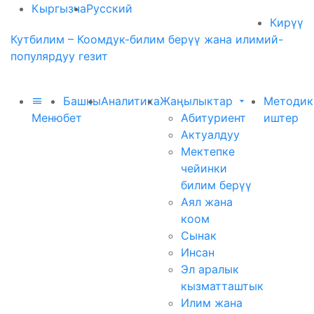
Кыргызча
Русский
Кирүү
Кутбилим – Коомдук-билим берүү жана илимий-
популярдуу гезит
Башкы
Аналитика
Жаңылыктар
Методик
Меню
бет
Абитуриент
иштер
Актуалдуу
Мектепке
чейинки
билим берүү
Аял жана
коом
Сынак
Инсан
Эл аралык
кызматташтык
Илим жана