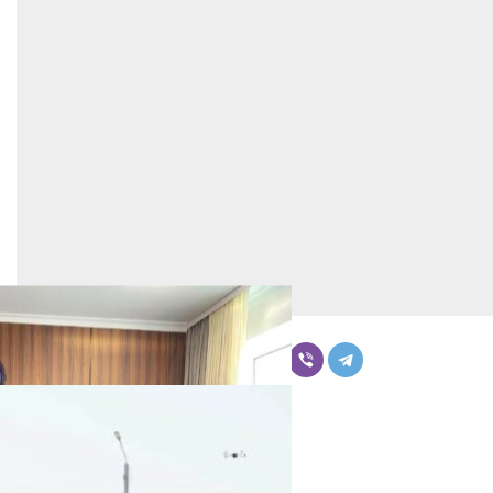
Бөлүшүү
Комментарийлер
Акыркы жаңылыктар