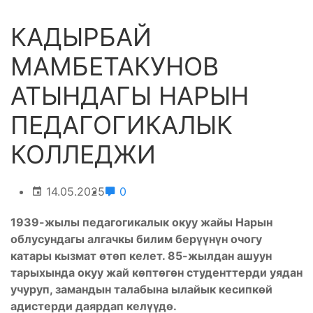
КАДЫРБАЙ
МАМБЕТАКУНОВ
АТЫНДАГЫ НАРЫН
ПЕДАГОГИКАЛЫК
КОЛЛЕДЖИ
14.05.2025
0
1939-жылы педагогикалык окуу жайы Нарын
облусундагы алгачкы билим бер
үү
н
ү
н очогу
катары кызмат
ѳ
т
ѳ
п келет
. 85-жылдан ашуун
тарыхында окуу жай кѳптѳгѳн студенттерди уядан
учуруп, замандын талабына ылайык кесипкѳй
адистерди даярдап келүүдѳ.