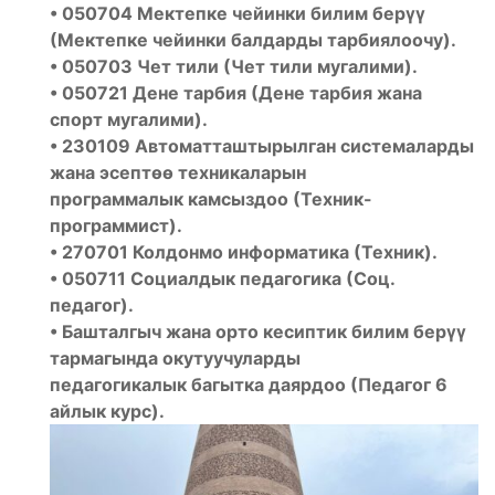
• 050704 Мектепке чейинки билим бер
үү
(Мектепке чейинки балдарды тарбиялоочу).
• 050703 Чет тили (Чет тили мугалими).
• 050721 Дене тарбия (Дене тарбия жана
спорт мугалими).
• 230109 Автоматташтырылган системаларды
жана эсептөө техникаларын
программалык камсыздоо (Техник-
программист).
• 270701 Колдонмо информатика (Техник).
• 050711 Социалдык педагогика (Соц.
педагог).
• Башталгыч жана орто кесиптик билим берүү
тармагында окутуучуларды
педагогикалык багытка даярдоо (Педагог 6
айлык курс).