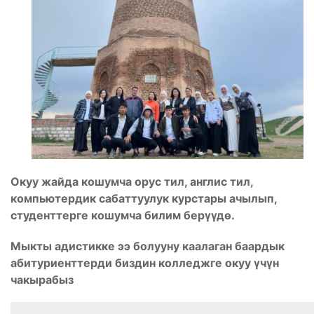
Окуу жайда кошумча орус тил, англис тил,
компьютердик сабаттуулук курстары ачылып,
студенттерге кошумча билим берүүдѳ.
Мыкты адистикке ээ болууну каалаган баардык
абитуриенттерди биздин колледжге окуу үчүн
чакырабыз