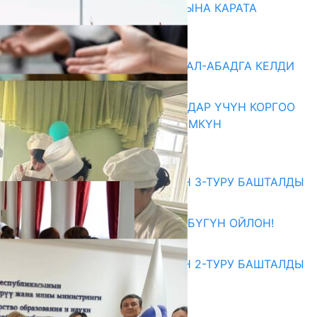
НАРЫНДА ЖАҢЫ ОКУУ ЖЫЛЫНА КАРАТА
ДАЯРДЫКТАР ТАЛКУУЛАНДЫ
07.08.2026
«БИРИМДИК КЕРБЕНИ» ЖАЛАЛ-АБАДГА КЕЛДИ
07.08.2026
КОРРУПЦИЯНЫ КАБАРЛАГАНДАР ҮЧҮН КОРГОО
ЧАРАЛАРЫ КҮЧӨТҮЛҮШҮ МҮМКҮН
07.08.2026
Абитуриент
ЖОЖДОРГО КАБЫЛ АЛУУНУН 3-ТУРУ БАШТАЛДЫ
27.07.2026
ӨЗҮҢДҮН КЕЛЕЧЕГИҢ ҮЧҮН БҮГҮН ОЙЛОН!
20.07.2026
ЖОЖДОРГО КАБЫЛ АЛУУНУН 2-ТУРУ БАШТАЛДЫ
20.07.2026
Медиа