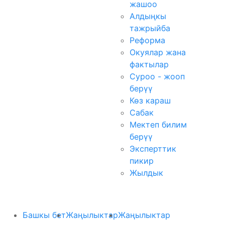
жашоо
Алдыңкы
тажрыйба
Реформа
Окуялар жана
фактылар
Суроо - жооп
берүү
Көз караш
Сабак
Мектеп билим
берүү
Эксперттик
пикир
Жылдык
Башкы бет
Жаңылыктар
Жаңылыктар