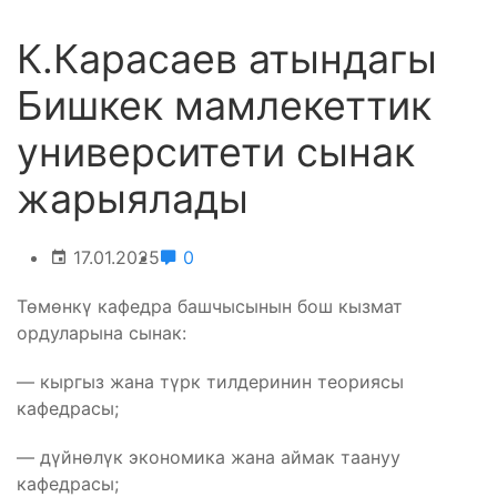
К.Карасаев атындагы
Бишкек мамлекеттик
университети сынак
жарыялады
17.01.2025
0
Төмөнкү кафедра башчысынын бош кызмат
ордуларына сынак:
— кыргыз жана түрк тилдеринин теориясы
кафедрасы;
— дүйнөлүк экономика жана аймак таануу
кафедрасы;