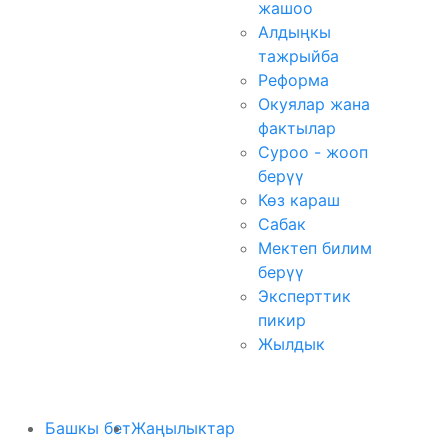
жашоо
Алдыңкы
тажрыйба
Реформа
Окуялар жана
фактылар
Суроо - жооп
берүү
Көз караш
Сабак
Мектеп билим
берүү
Эксперттик
пикир
Жылдык
Башкы бет
Жаңылыктар