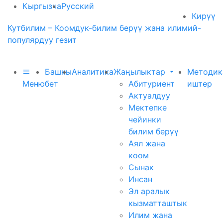
Кыргызча
Русский
Кирүү
Кутбилим – Коомдук-билим берүү жана илимий-
популярдуу гезит
Башкы
Аналитика
Жаңылыктар
Методик
Меню
бет
Абитуриент
иштер
Актуалдуу
Мектепке
чейинки
билим берүү
Аял жана
коом
Сынак
Инсан
Эл аралык
кызматташтык
Илим жана