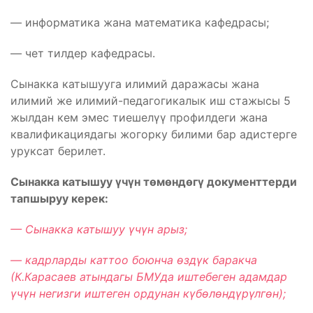
— информатика жана математика кафедрасы;
— чет тилдер кафедрасы.
Сынакка катышууга илимий даражасы жана
илимий же илимий-педагогикалык иш стажысы 5
жылдан кем эмес тиешелүү профилдеги жана
квалификациядагы жогорку билими бар адистерге
уруксат берилет.
Сынакка катышуу
үч
үн т
өм
өнд
өг
ү документтерди
тапшыруу керек:
— Сынакка катышуу
үч
үн арыз;
— кадрларды каттоо боюнча
өзд
үк баракча
(К.Карасаев атындагы БМУда иштебеген адамдар
үч
үн негизги иштеген ордунан к
үб
өл
өнд
үр
үлг
өн);