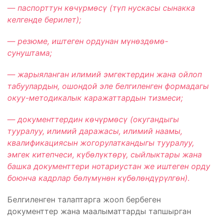
— паспорттун к
өч
үрм
өс
ү (т
үп нускасы сынакка
келгенде берилет);
— резюме, иштеген ордунан м
үн
өзд
өм
ө-
сунуштама;
— жарыяланган илимий эмгектердин жана ойлоп
табуулардын, ошондой эле белгиленген формадагы
окуу-методикалык каражаттардын тизмеси;
— документтердин к
өч
үрм
өс
ү (окугандыгы
тууралуу, илимий даражасы, илимий наамы,
квалификациясын жогорулаткандыгы тууралуу,
эмгек китепчеси, к
үб
өл
үкт
өр
ү, сыйлыктары жана
башка документтери нотариустан же иштеген орду
боюнча кадрлар б
өл
үм
үн
өн к
үб
өл
өнд
үр
үлг
өн).
Белгиленген талаптарга жооп бербеген
документтер жана маалыматтарды тапшырган