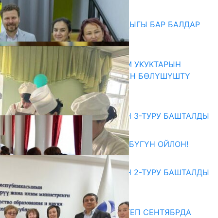
06.08.2026
СҮЛҮКТҮ: ӨЗГӨЧӨ МУКТАЖДЫГЫ БАР БАЛДАР
ҮЧҮН БОРБОР АЧЫЛДЫ
06.08.2026
КЫРГЫЗ ЭКСПЕРТТЕРИ АДАМ УКУКТАРЫН
ОКУТУУ ТАЖРЫЙБАСЫ МЕНЕН БӨЛҮШҮШТҮ
06.08.2026
Абитуриент
ЖОЖДОРГО КАБЫЛ АЛУУНУН 3-ТУРУ БАШТАЛДЫ
27.07.2026
ӨЗҮҢДҮН КЕЛЕЧЕГИҢ ҮЧҮН БҮГҮН ОЙЛОН!
20.07.2026
ЖОЖДОРГО КАБЫЛ АЛУУНУН 2-ТУРУ БАШТАЛДЫ
20.07.2026
Медиа
СУЗАКТА 750 ОРУНДУУ МЕКТЕП СЕНТЯБРДА