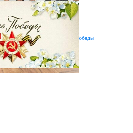
ПАЙДАЛАНУУГА БЕРИЛЕТ
07.08.2025
Улуу Жеңиштин жандуу сөзү
29.04.2025
Награды в преддверии Дня Победы
29.04.2025