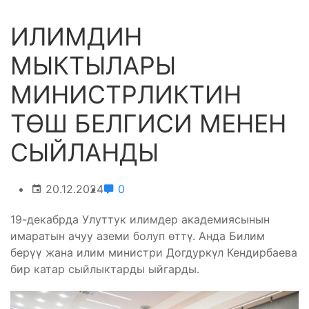
ИЛИМДИН
МЫКТЫЛАРЫ
МИНИСТРЛИКТИН
ТӨШ БЕЛГИСИ МЕНЕН
СЫЙЛАНДЫ
20.12.2024
0
19-декабрда Улуттук илимдер академиясынын
имаратын ачуу аземи болуп өттү. Анда Билим
берүү жана илим министри Догдуркүл Кендирбаева
бир катар сыйлыктарды ыйгарды.