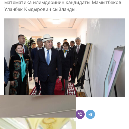
математика илимдеринин кандидаты Мамытбеков
Уланбек Кыдырович сыйланды.
Бөлүшүү
Комментарийлер