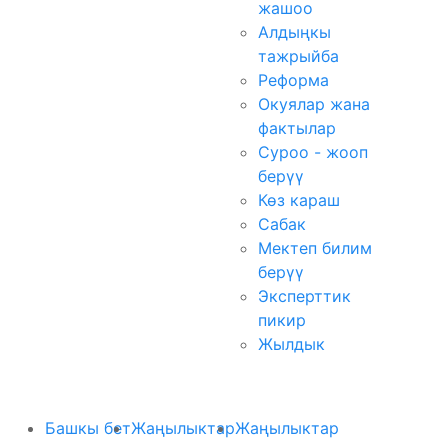
жашоо
Алдыңкы
тажрыйба
Реформа
Окуялар жана
фактылар
Суроо - жооп
берүү
Көз караш
Сабак
Мектеп билим
берүү
Эксперттик
пикир
Жылдык
Башкы бет
Жаңылыктар
Жаңылыктар