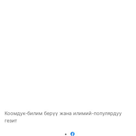
Коомдук-билим берүү жана илимий-популярдуу
гезит