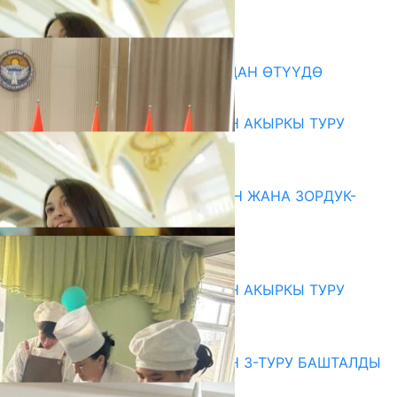
Акыркы жаңылыктар
199 ТРЕНЕР МУГАЛИМ ОКУУДАН ӨТҮҮДӨ
10.08.2026
ЖОЖДОРГО КАБЫЛ АЛУУНУН АКЫРКЫ ТУРУ
СТАРТ АЛДЫ
10.08.2026
ГЕНДЕРДИК БАСМЫРЛООДОН ЖАНА ЗОРДУК-
ЗОМБУЛУКТАН КОРГОО
07.08.2026
Абитуриент
ЖОЖДОРГО КАБЫЛ АЛУУНУН АКЫРКЫ ТУРУ
СТАРТ АЛДЫ
10.08.2026
ЖОЖДОРГО КАБЫЛ АЛУУНУН 3-ТУРУ БАШТАЛДЫ
27.07.2026