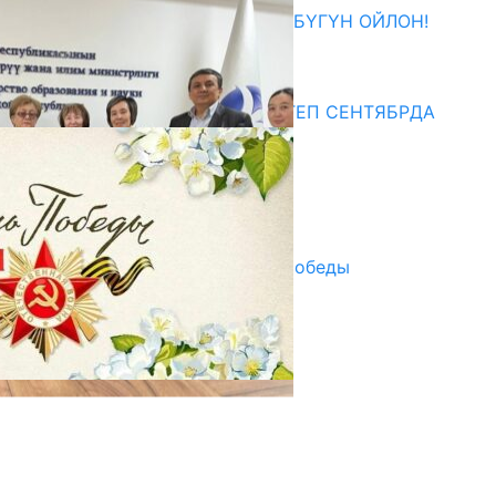
ӨЗҮҢДҮН КЕЛЕЧЕГИҢ ҮЧҮН БҮГҮН ОЙЛОН!
20.07.2026
Медиа
СУЗАКТА 750 ОРУНДУУ МЕКТЕП СЕНТЯБРДА
ПАЙДАЛАНУУГА БЕРИЛЕТ
07.08.2025
Улуу Жеңиштин жандуу сөзү
29.04.2025
Награды в преддверии Дня Победы
29.04.2025