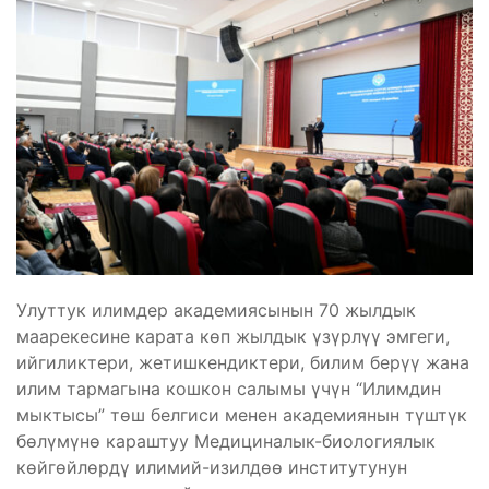
Улуттук илимдер академиясынын 70 жылдык
маарекесине карата көп жылдык үзүрлүү эмгеги,
ийгиликтери, жетишкендиктери, билим берүү жана
илим тармагына кошкон салымы үчүн “Илимдин
мыктысы” төш белгиси менен академиянын түштүк
бөлүмүнө караштуу Медициналык-биологиялык
көйгөйлөрдү илимий-изилдөө институтунун