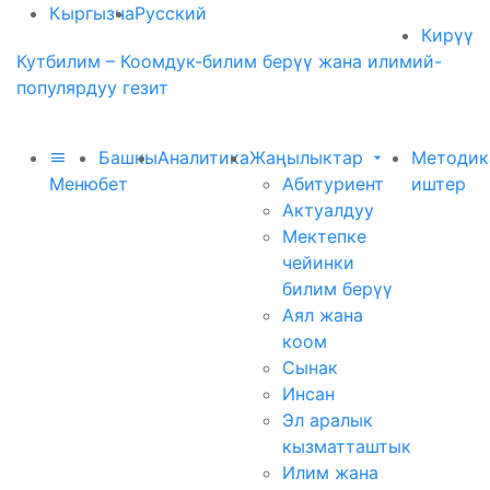
Кыргызча
Русский
Кирүү
Кутбилим – Коомдук-билим берүү жана илимий-
популярдуу гезит
Башкы
Аналитика
Жаңылыктар
Методик
Меню
бет
Абитуриент
иштер
Актуалдуу
Мектепке
чейинки
билим берүү
Аял жана
коом
Сынак
Инсан
Эл аралык
кызматташтык
Илим жана