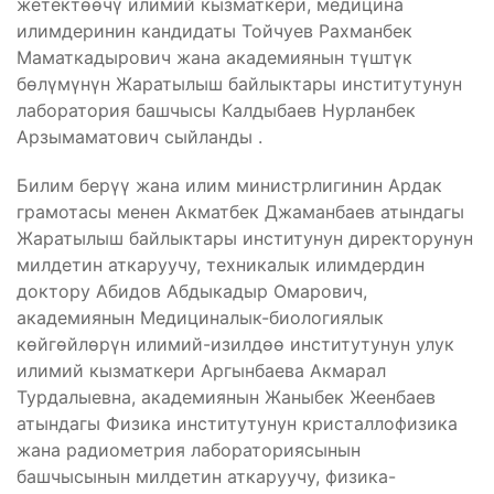
жетектөөчү илимий кызматкери, медицина
илимдеринин кандидаты Тойчуев Рахманбек
Маматкадырович жана академиянын түштүк
бөлүмүнүн Жаратылыш байлыктары институтунун
лаборатория башчысы Калдыбаев Нурланбек
Арзымаматович сыйланды .
Билим берүү жана илим министрлигинин Ардак
грамотасы менен Акматбек Джаманбаев атындагы
Жаратылыш байлыктары институнун директорунун
милдетин аткаруучу, техникалык илимдердин
доктору Абидов Абдыкадыр Омарович,
академиянын Медициналык-биологиялык
көйгөйлөрүн илимий-изилдөө институтунун улук
илимий кызматкери Аргынбаева Акмарал
Турдалыевна, академиянын Жаныбек Жеенбаев
атындагы Физика институтунун кристаллофизика
жана радиометрия лабораториясынын
башчысынын милдетин аткаруучу, физика-