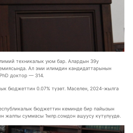
илимий техникалык уюм бар. Алардын 39у
емиясында. Ал эми илимдин кандидаттарынын
PhD доктор — 314.
ык бюджеттин 0.07% түзөт. Маселен, 2024-жылга
еспубликалык бюджеттин кеминде бир пайызын
ын жалпы суммасы 1млр.сомдон ашуусу күтүлүүдө.