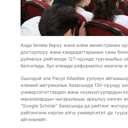
Анда билим берүү жана илим министринин ор
докторлору жана кандидаттарынын саны боюн
дүйнөлүк рейтингде 127-орунда турганыбыз ой
белгиледи, бул илимди реформалоо мезгили ө
Ошондой эле Расул Абазбек уулунун айтымын
илимий метрикалык базасында 130-орунду ээл
университеттердин жана окумуштуулардын ко
макалалардын чыгарылышы аркылуу келген же
“Google Scholar” базасында да рейтинг жого
рейтингине кирген алты университет да туур
айгинелейт.