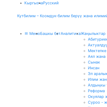
Кыргызча
Русский
Кутбилим – Коомдук-билим берүү жана илимий
Меню
Башкы бет
Аналитика
Жаңылыктар
Абитурие
Актуалду
Мектепке
Аял жана
Сынак
Инсан
Эл аралы
Илим жан
Алдыңкы 
Реформа
Окуялар 
Суроо - 