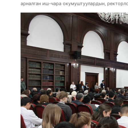
арналган иш-чара окумуштуулардын, ректорл