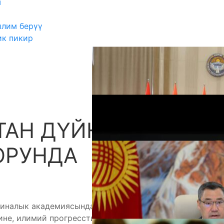
ш
илим берүү
ик пикир
ТАН ДҮЙНӨЛҮК
А
ОРУНДА
ициналык академиясында Кыргызстандын илимий
не, илимий прогресстин актуалдуу маселелерине