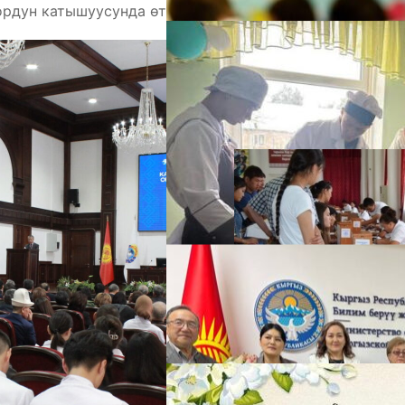
ордун катышуусунда өттүдө.
А
М