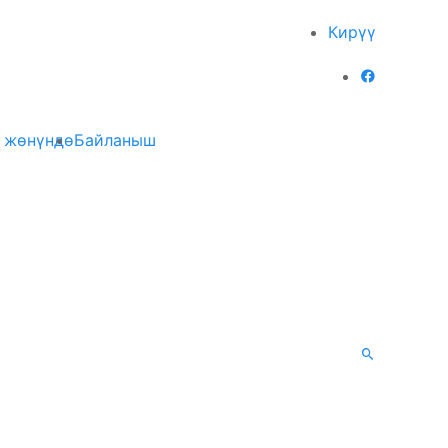
Кирүү
 жөнүндө
Байланыш