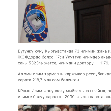
Бүгүнкү күнү Кыргызстанда 73 илимий жана 
ЖОЖдордо болсо, 17си Улуттук илимдер акад
саны 5323гө жетсе, илимдин доктору — 1179, 
Ал эми илим тармагын каржылоо республикал
карата 218,7 млн.сом бөлүнгөн.
КРнын Илим жөнүндөгү мыйзамына ылайык, р
илимге бөлүү каралып, 2030-жылга карата ан