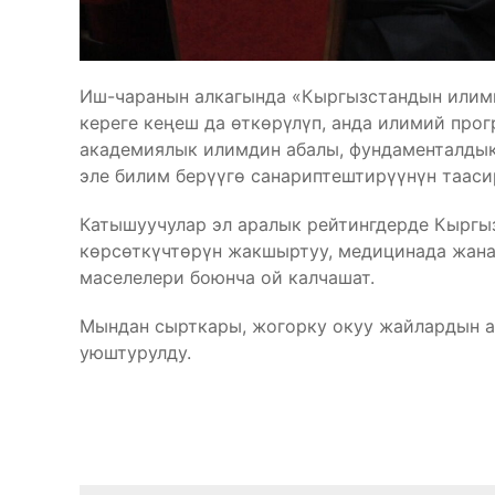
Иш-чаранын алкагында «Кыргызстандын илими
кереге кеңеш да өткөрүлүп, анда илимий прог
академиялык илимдин абалы, фундаменталдык
эле билим берүүгө санариптештирүүнүн тааси
Катышуучулар эл аралык рейтингдерде Кыргы
көрсөткүчтөрүн жакшыртуу, медицинада жана
маселелери боюнча ой калчашат.
Мындан сырткары, жогорку окуу жайлардын 
уюштурулду.