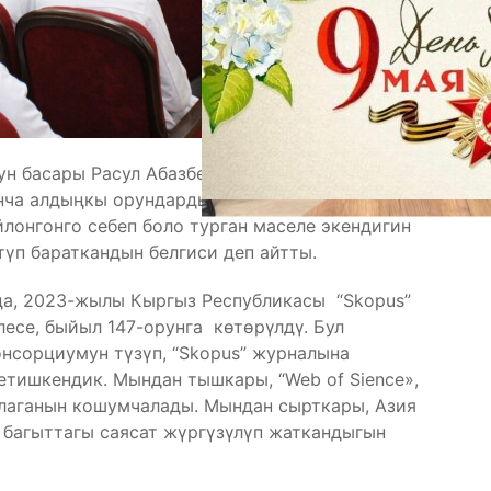
ун басары Расул Абазбек уулу Кыргызстан илимдин
ча алдыңкы орундарды бербей келгени менен
лонгонго себеп боло турган маселе экендигин
түп бараткандын белгиси деп айтты.
да, 2023-жылы Кыргыз Республикасы “Skopus”
есе, быйыл 147-орунга көтөрүлдү. Бул
нсорциумун түзүп, “Skopus” журналына
тишкендик. Мындан тышкары, “Web of Sience»,
рулаганын кошумчалады. Мындан сырткары, Азия
а багыттагы саясат жүргүзүлүп жаткандыгын