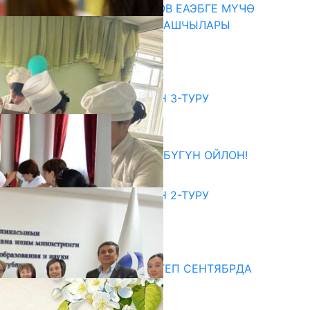
ПРЕЗИДЕНТ САДЫР ЖАПАРОВ ЕАЭБГЕ МҮЧӨ
МАМЛЕКЕТТЕРДИН ӨКМӨТ БАШЧЫЛАРЫ
МЕНЕН ЖОЛУГУШТУ
07.08.2026
битуриент
ЖОЖДОРГО КАБЫЛ АЛУУНУН 3-ТУРУ
БАШТАЛДЫ
27.07.2026
ӨЗҮҢДҮН КЕЛЕЧЕГИҢ ҮЧҮН БҮГҮН ОЙЛОН!
20.07.2026
ЖОЖДОРГО КАБЫЛ АЛУУНУН 2-ТУРУ
БАШТАЛДЫ
20.07.2026
едиа
СУЗАКТА 750 ОРУНДУУ МЕКТЕП СЕНТЯБРДА
ПАЙДАЛАНУУГА БЕРИЛЕТ
07.08.2025