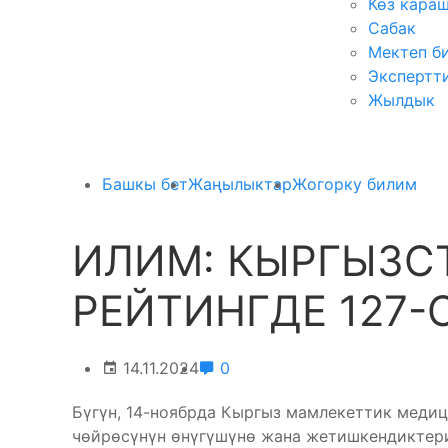
Көз кара
Сабак
Мектеп б
Экспертт
Жылдык
Башкы бет
Жаңылыктар
Жогорку билим
ИЛИМ: КЫРГЫЗС
РЕЙТИНГДЕ 127-
14.11.2024
0
Бүгүн, 14-ноябрда Кыргыз мамлекеттик мед
чөйрөсүнүн өнүгүшүнө жана жетишкендиктери