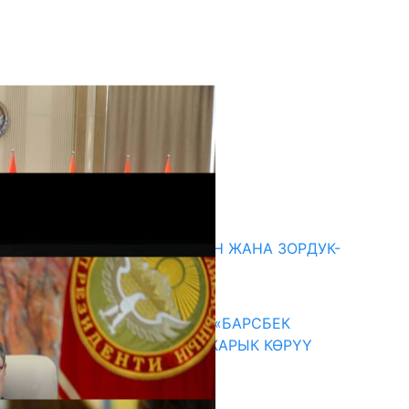
кыркы жаңылыктар
ГЕНДЕРДИК БАСМЫРЛООДОН ЖАНА ЗОРДУК-
ЗОМБУЛУКТАН КОРГОО
07.08.2026
КЫРГЫЗ ТАРЫХЫ ТАСМАДА: «БАРСБЕК
КАГАН» КӨРКӨМ ТАСМАСЫ ЖАРЫК КӨРҮҮ
АЛДЫНДА
07.08.2026