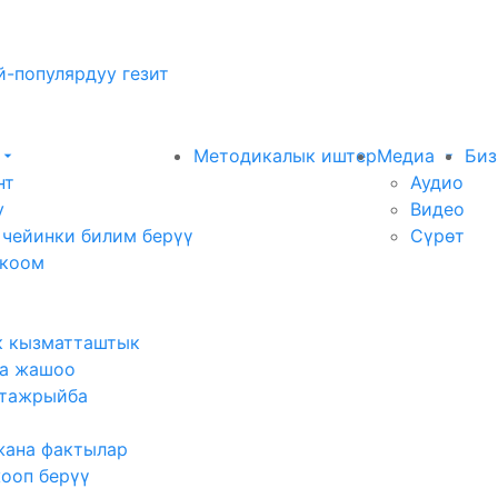
-популярдуу гезит
Методикалык иштер
Медиа
Биз
нт
Аудио
у
Видео
 чейинки билим берүү
Сүрөт
 коом
к кызматташтык
а жашоо
тажрыйба
жана фактылар
жооп берүү