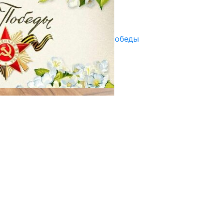
Улуу Жеңиштин жандуу сөзү
29.04.2025
Награды в преддверии Дня Победы
29.04.2025