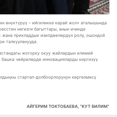
н өнүктүрүү – ийгиликке карай жол» аталышында
ресстин негизги багыттары, анын ичинде
 жана прикладдык изилдөөлөрдүн ролу, ошондой
ри талкууланууда.
зстандагы жогорку окуу жайлардын илимий
 башка чөйрөлөрдө инновацияларды киргизүү
алдыңкы стартап-долбоорлорунун көргөзмөсү
АЙГЕРИМ ТОКТОБАЕВА, “КУТ БИЛИМ”