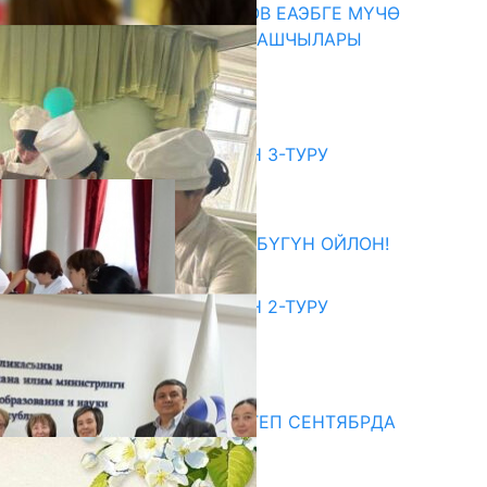
ПРЕЗИДЕНТ САДЫР ЖАПАРОВ ЕАЭБГЕ МҮЧӨ
МАМЛЕКЕТТЕРДИН ӨКМӨТ БАШЧЫЛАРЫ
МЕНЕН ЖОЛУГУШТУ
07.08.2026
битуриент
ЖОЖДОРГО КАБЫЛ АЛУУНУН 3-ТУРУ
БАШТАЛДЫ
27.07.2026
ӨЗҮҢДҮН КЕЛЕЧЕГИҢ ҮЧҮН БҮГҮН ОЙЛОН!
20.07.2026
ЖОЖДОРГО КАБЫЛ АЛУУНУН 2-ТУРУ
БАШТАЛДЫ
20.07.2026
едиа
СУЗАКТА 750 ОРУНДУУ МЕКТЕП СЕНТЯБРДА
ПАЙДАЛАНУУГА БЕРИЛЕТ
07.08.2025