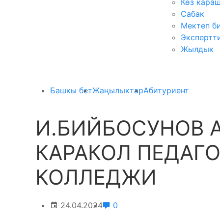
Көз кара
Сабак
Мектеп б
Экспертт
Жылдык
Башкы бет
Жаңылыктар
Абитуриент
И.БИЙБОСУНОВ 
КАРАКОЛ ПЕДАГ
КОЛЛЕДЖИ
24.04.2024
0