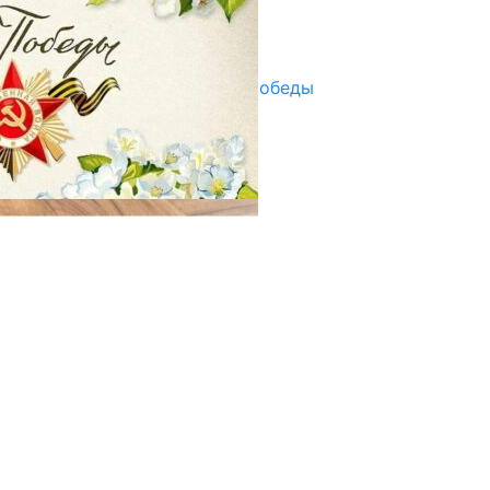
Улуу Жеңиштин жандуу сөзү
29.04.2025
Награды в преддверии Дня Победы
29.04.2025