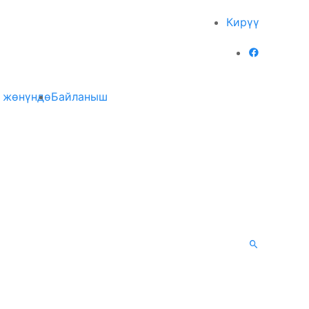
Кирүү
 жөнүндө
Байланыш