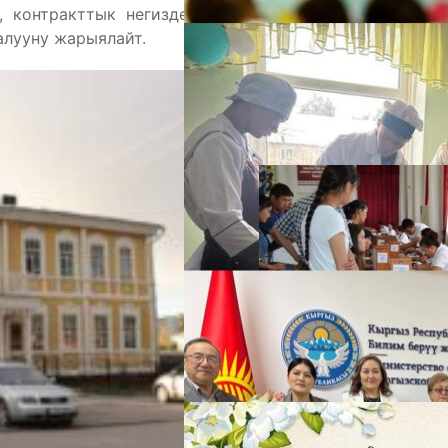
, контракттык негизде жана сырттан окуу
алууну жарыялайт.
А
М