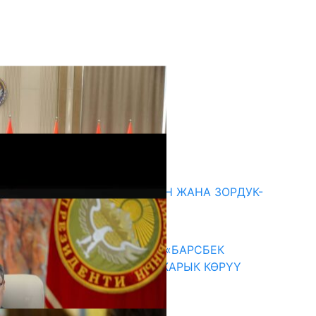
кыркы жаңылыктар
ГЕНДЕРДИК БАСМЫРЛООДОН ЖАНА ЗОРДУК-
ЗОМБУЛУКТАН КОРГОО
07.08.2026
КЫРГЫЗ ТАРЫХЫ ТАСМАДА: «БАРСБЕК
КАГАН» КӨРКӨМ ТАСМАСЫ ЖАРЫК КӨРҮҮ
АЛДЫНДА
07.08.2026