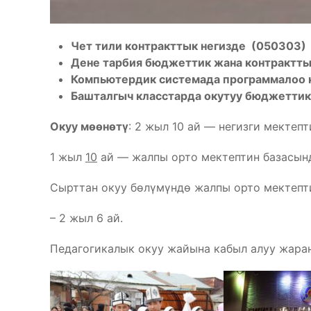
Чет тили
контракттык негизде
(050303)
Дене тарбия
бюджеттик жана контрактты
Компьютердик системада программалоо к
Башталгыч класстарда окутуу
бюджеттик 
Окуу мөөнөтү
: 2 жыл 10 ай — негизги мектепт
1 жыл
10
ай — жалпы орто мектептин базасында
Сырттан окуу бөлүмүндө жалпы орто мектепти
– 2 жыл 6 ай.
Педагогикалык окуу жайына кабыл алуу жара