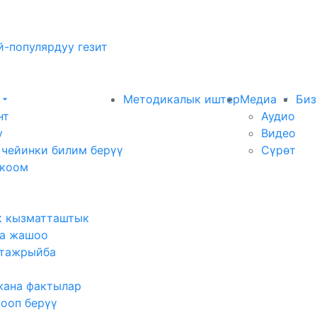
-популярдуу гезит
Методикалык иштер
Медиа
Биз
нт
Аудио
у
Видео
 чейинки билим берүү
Сүрөт
 коом
к кызматташтык
а жашоо
тажрыйба
жана фактылар
жооп берүү