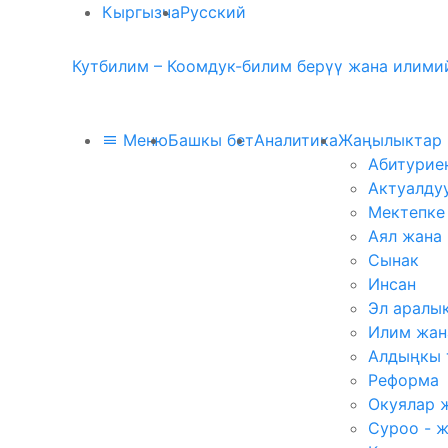
Кыргызча
Русский
Кутбилим – Коомдук-билим берүү жана илимий
Меню
Башкы бет
Аналитика
Жаңылыктар
Абитурие
Актуалду
Мектепке
Аял жана
Сынак
Инсан
Эл аралы
Илим жан
Алдыңкы 
Реформа
Окуялар 
Суроо - 