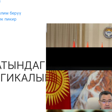
ш
илим берүү
ик пикир
АТЫНДАГЫ
А
ОГИКАЛЫК