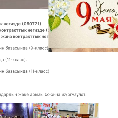
к негизде
(050721)
онтракттык негизде (230111)
жана контракттык негизде
(050709):
ин базасында (9-класс)
 (11-класс).
н базасында (11-класс)
ндардын жеке арызы боюнча жүргүзүлөт.