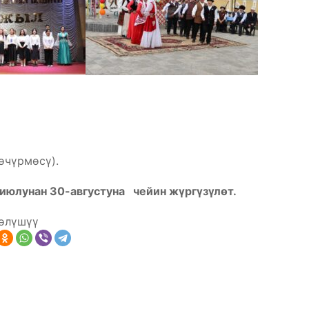
өчүрмөсү).
юлунан 30-августуна чейин жүргүзүлөт.
өлүшүү