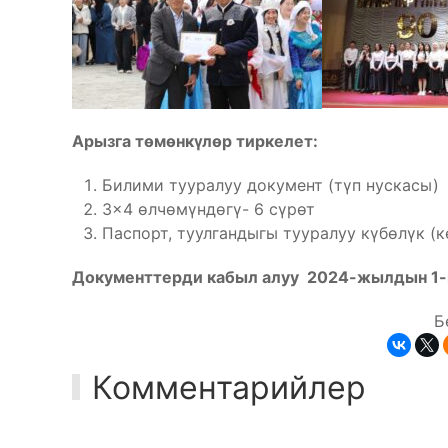
Арызга т
ө
м
ө
нк
ү
л
ө
р тиркелет:
Билими тууралуу документ (түп нускасы)
3×4 өлчөмүндөгү- 6 сүрөт
Паспорт, туулгандыгы тууралуу күбөлүк (к
Документтерди кабыл алуу 2024-жылдын 1-и
Б
Комментарийлер