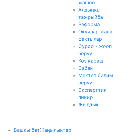
жашоо
Алдыңкы
тажрыйба
Реформа
Окуялар жана
фактылар
Суроо - жооп
берүү
Көз караш
Сабак
Мектеп билим
берүү
Эксперттик
пикир
Жылдык
Башкы бет
Жаңылыктар