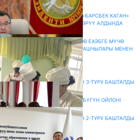
07.08.2026
КЫРГЫЗ ТАРЫХЫ ТАСМАДА: «БАРСБЕК КАГАН»
КӨРКӨМ ТАСМАСЫ ЖАРЫК КӨРҮҮ АЛДЫНДА
07.08.2026
ПРЕЗИДЕНТ САДЫР ЖАПАРОВ ЕАЭБГЕ МҮЧӨ
МАМЛЕКЕТТЕРДИН ӨКМӨТ БАШЧЫЛАРЫ МЕНЕН
ЖОЛУГУШТУ
07.08.2026
Абитуриент
ЖОЖДОРГО КАБЫЛ АЛУУНУН 3-ТУРУ БАШТАЛДЫ
27.07.2026
ӨЗҮҢДҮН КЕЛЕЧЕГИҢ ҮЧҮН БҮГҮН ОЙЛОН!
20.07.2026
ЖОЖДОРГО КАБЫЛ АЛУУНУН 2-ТУРУ БАШТАЛДЫ
20.07.2026
Медиа