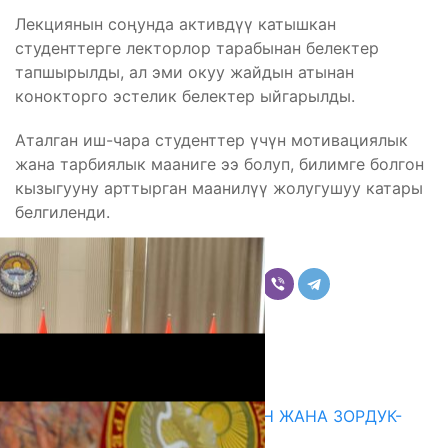
Лекциянын соңунда активдүү катышкан
студенттерге лекторлор тарабынан белектер
тапшырылды, ал эми окуу жайдын атынан
конокторго эстелик белектер ыйгарылды.
Аталган иш-чара студенттер үчүн мотивациялык
жана тарбиялык мааниге ээ болуп, билимге болгон
кызыгууну арттырган маанилүү жолугушуу катары
белгиленди.
Бөлүшүү
Комментарийлер
Акыркы жаңылыктар
ГЕНДЕРДИК БАСМЫРЛООДОН ЖАНА ЗОРДУК-
ЗОМБУЛУКТАН КОРГОО