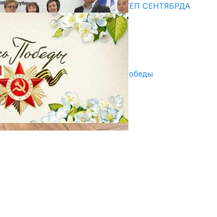
СУЗАКТА 750 ОРУНДУУ МЕКТЕП СЕНТЯБРДА
ПАЙДАЛАНУУГА БЕРИЛЕТ
07.08.2025
Улуу Жеңиштин жандуу сөзү
29.04.2025
Награды в преддверии Дня Победы
29.04.2025