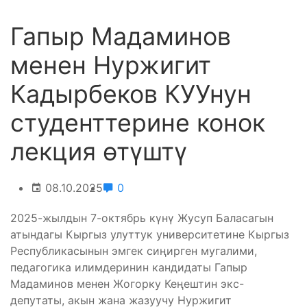
Гапыр Мадаминов
менен Нуржигит
Кадырбеков КУУнун
студенттерине конок
лекция өтүштү
08.10.2025
0
2025-жылдын 7-октябрь күнү Жусуп Баласагын
атындагы Кыргыз улуттук университетине Кыргыз
Республикасынын эмгек сиңирген мугалими,
педагогика илимдеринин кандидаты Гапыр
Мадаминов менен Жогорку Кеңештин экс-
депутаты, акын жана жазуучу Нуржигит