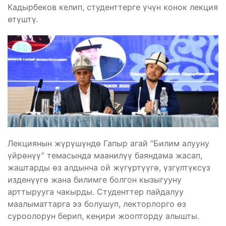
Кадырбеков келип, студенттерге үчүн конок лекция
өтүштү.
Лекциянын жүрүшүндө Гапыр агай “Билим алууну
үйрөнүү” темасында маанилүү баяндама жасап,
жаштарды өз алдынча ой жүгүртүүгө, үзгүлтүксүз
изденүүгө жана билимге болгон кызыгууну
арттырууга чакырды. Студенттер пайдалуу
маалыматтарга ээ болушуп, лекторлорго өз
суроолорун берип, кеңири жоопторду алышты.