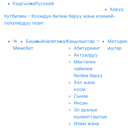
Кыргызча
Русский
Кирүү
Кутбилим – Коомдук-билим берүү жана илимий-
популярдуу гезит
Башкы
Аналитика
Жаңылыктар
Методик
Меню
бет
Абитуриент
иштер
Актуалдуу
Мектепке
чейинки
билим берүү
Аял жана
коом
Сынак
Инсан
Эл аралык
кызматташтык
Илим жана