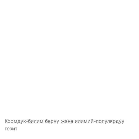
Коомдук-билим берүү жана илимий-популярдуу
гезит