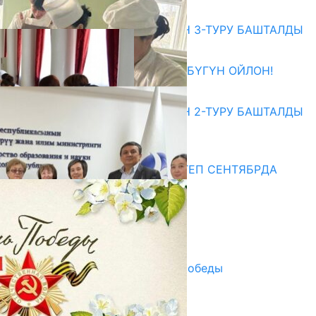
Абитуриент
ЖОЖДОРГО КАБЫЛ АЛУУНУН 3-ТУРУ БАШТАЛДЫ
27.07.2026
ӨЗҮҢДҮН КЕЛЕЧЕГИҢ ҮЧҮН БҮГҮН ОЙЛОН!
20.07.2026
ЖОЖДОРГО КАБЫЛ АЛУУНУН 2-ТУРУ БАШТАЛДЫ
20.07.2026
Медиа
СУЗАКТА 750 ОРУНДУУ МЕКТЕП СЕНТЯБРДА
ПАЙДАЛАНУУГА БЕРИЛЕТ
07.08.2025
Улуу Жеңиштин жандуу сөзү
29.04.2025
Награды в преддверии Дня Победы
29.04.2025