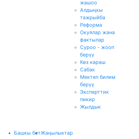
жашоо
Алдыңкы
тажрыйба
Реформа
Окуялар жана
фактылар
Суроо - жооп
берүү
Көз караш
Сабак
Мектеп билим
берүү
Эксперттик
пикир
Жылдык
Башкы бет
Жаңылыктар