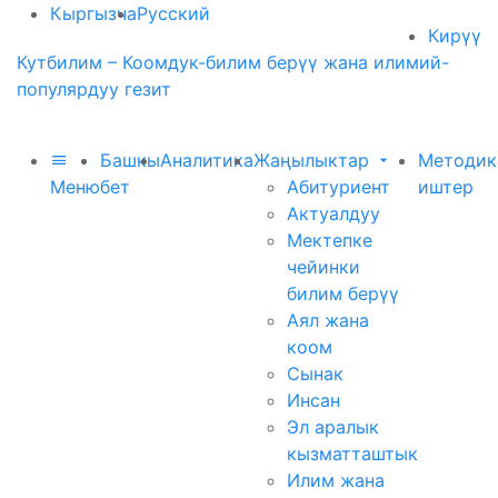
Кыргызча
Русский
Кирүү
Кутбилим – Коомдук-билим берүү жана илимий-
популярдуу гезит
Башкы
Аналитика
Жаңылыктар
Методик
Меню
бет
Абитуриент
иштер
Актуалдуу
Мектепке
чейинки
билим берүү
Аял жана
коом
Сынак
Инсан
Эл аралык
кызматташтык
Илим жана