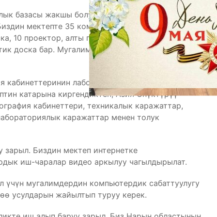
лык базасы жакшы болуш керек. Окуу кабинеттери
издин мектепте 35 компьютер, бир электрондук
ка, 10 проектор, алты проектордун доскасы, беш
ттик доска бар. Мугалимдер өз каражаттарынын
фия кабинеттеринин лабораториясы бар болушу
птин катарына киргендиктен, Азия Өнүктүрүү
еография кабинеттери, техникалык каражаттар,
лабораториялык каражаттар менен толук
у зарыл. Биздин мектеп интернетке
ардык иш-чаралар видео аркылуу чагылдырылат.
Ал үчүн мугалимдердин компьютердик сабаттуулугу
өө усулдарын жайылтып туруу керек.
ликте иш алып баруу зарыл. Биз Нарын областынын