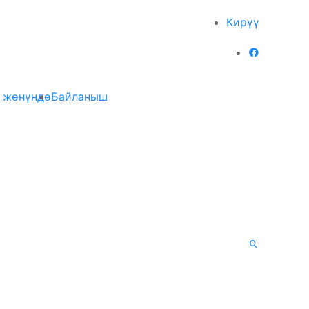
Кирүү
 жөнүндө
Байланыш