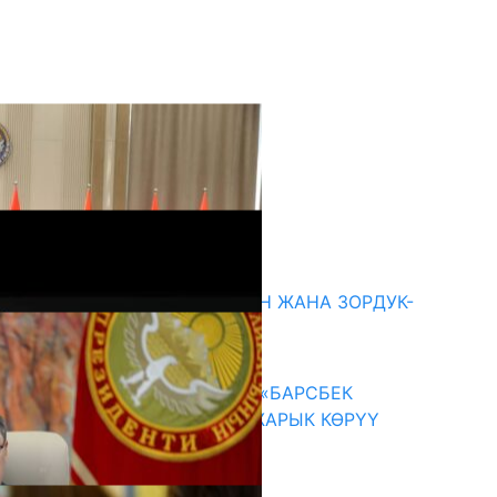
кыркы жаңылыктар
ГЕНДЕРДИК БАСМЫРЛООДОН ЖАНА ЗОРДУК-
ЗОМБУЛУКТАН КОРГОО
07.08.2026
КЫРГЫЗ ТАРЫХЫ ТАСМАДА: «БАРСБЕК
КАГАН» КӨРКӨМ ТАСМАСЫ ЖАРЫК КӨРҮҮ
АЛДЫНДА
07.08.2026