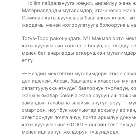
— Ibilim пайдаланууга жеңил, ыңгайлуу жана 
Материалдарды мугалимдер, ата-энелер жана 
Семинар катышуучулары башталгыч класстын
жардамы менен жогорулатууга болооруна ына
Тогуз-Торо районундагы №1 Макмал орто мек
катышуучуларын топторго бөлүп, ар түрдүү 
менен бет ачарларды өткөрүшкөн мугалимде
өттү.
— Биздин мектептин мугалимдери өткөн саба
деп ишенем. Алсак, башталгыч класстын муга
сапаттуулукка өтүүдө” баалоонун түрлөрүн, 
жаңы ыкмалар боюнча жана өзүнүн иш тажры
замандын талабына ылайык өнүгүп-өсүү — му
смартфон, ноутбук компьютер аркылуу ар кан
электрондук почта ачуу, почта аркылуу доку
катышуучуларына GOOGLE онлайн тест түздүр
менен иштөөнүн жолдорун түшүндүрдү.