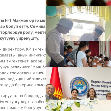
гы №1 Макмал орто мектебинде “Электрондук
нар болуп өттү. Семинарда райондун мугалимдери
А
торлордун ролу, мектепти автоматташтыруу,
кутууну үйрөнүштү.
 директору, КР эмгек сиңирген мугалими Апал
жамааты, анын ийгиликтери менен тааныштырып
лим эмгектенет, алардын ичинен бирөө — КР эмгек
үнүн отличниги” төш белгисинин ээси, жана 17си —
рдак грамотасы менен сыйлангандар. Апал
нен алдыңкы ийгиликтерди жаратып келет.
өнү да бекеринен эмес.
М
штирүү жана балдарды колдоо жылында”
бүгүнкү күндүн талабы болуп саналат. Ошондуктан
ры төмөнкү беш урунттуу учурду белгилээр элем: