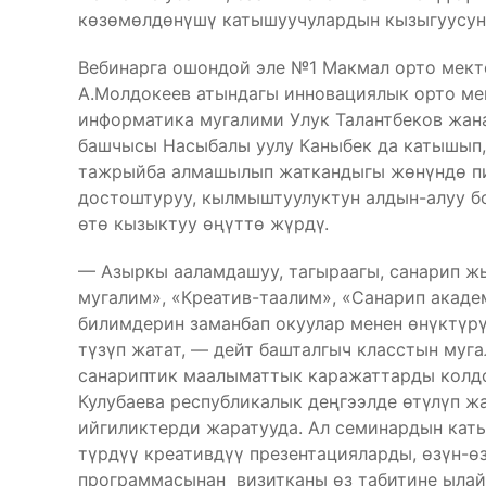
көзөмөлдөнүшү катышуучулардын кызыгуусун 
Вебинарга ошондой эле №1 Макмал орто мект
А.Молдокеев атындагы инновациялык орто ме
информатика мугалими Улук Талантбеков жан
башчысы Насыбалы уулу Каныбек да катышып,
тажрыйба алмашылып жаткандыгы жөнүндө пи
достоштуруу, кылмыштуулуктун алдын-алуу б
өтө кызыктуу өңүттө жүрдү.
— Азыркы ааламдашуу, тагыраагы, санарип ж
мугалим», «Креатив-таалим», «Санарип акад
билимдерин заманбап окуулар менен өнүктүр
түзүп жатат, — дейт башталгыч класстын муг
санариптик маалыматтык каражаттарды колдо
Кулубаева республикалык деңгээлде өтүлүп ж
ийгиликтерди жаратууда. Ал семинардын кат
түрдүү креативдүү презентацияларды, өзүн-ө
программасынан визитканы өз табитине ылайы