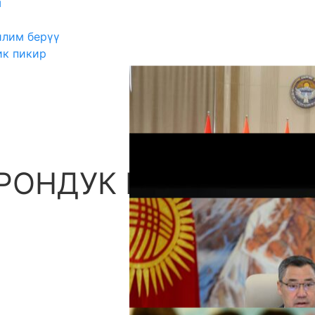
ш
илим берүү
ик пикир
РОНДУК МЕКТЕП
А