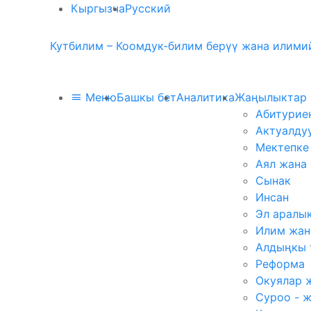
Кыргызча
Русский
Кутбилим – Коомдук-билим берүү жана илимий
Меню
Башкы бет
Аналитика
Жаңылыктар
Абитурие
Актуалду
Мектепке
Аял жана
Сынак
Инсан
Эл аралы
Илим жан
Алдыңкы 
Реформа
Окуялар 
Суроо - 