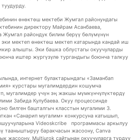
туудурду.
ебинин өнөктөш мектеби Жумгал районундагы
ктебинин директору Майрам Асанбаева,
а Жумгал райондук билим берүү бөлүмүнүн
 эки мектеп өнөктөш мектеп катарында кандай иш
кир алышты. Эки башка облустагы окуучуларды
оюнча иштер жүргүзүлө тургандыгы боюнча талкуу
ылында, интернет булактарындагы «Заманбап
емия» курстары мугалимдердин кошумча
үп, мугалимдер үчүн эң жакшы мүмкүнчүлүктөрдү
алими Забида Кулубаева. Окуу процессинде
но билген башталгыч класстын мугалими З.
аткан «Санарип мугалим» конкурсуна катышып,
ышуучуларына Videoskcribe программасы аркылуу
зү тааныштыруу баракчасын жасоону, Canva
к жасоону, Multiurok сайтынан окуучуларга түрдүү