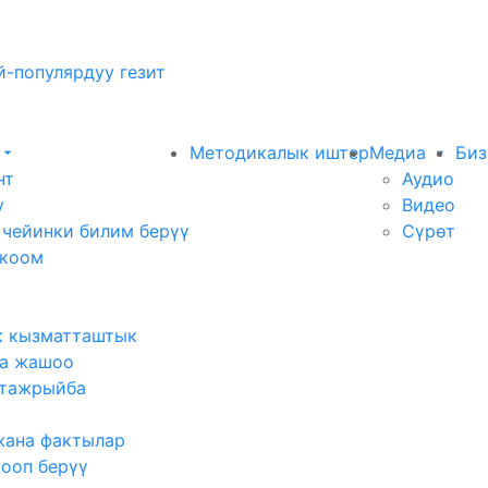
-популярдуу гезит
Методикалык иштер
Медиа
Биз
нт
Аудио
у
Видео
 чейинки билим берүү
Сүрөт
 коом
к кызматташтык
а жашоо
тажрыйба
жана фактылар
жооп берүү