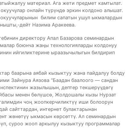
натыйжалуу материал. Ага жети предмет камтылат.
окуучулар онлайн түрүндө эркин колдоно алышат.
 окуучуларынын билим сапатын ушул ыкмалардын
нышты,-дейт Назима Аракеева.
тебинин директору Апал Базарова семинардын
темалар боюнча жаңы технологияларды колдонуу
ринин ийгиликтерине ыраазычылыгын билдирип
ктар баарына аябай кызыктуу жана пайдалуу болду
лими Зайнура Аязова “Баадан баалоого — сандан
конспектинин жазылышын, дептер текшерүүдөгү
йбасы менен бөлүшсө, Жолдошалы кызы Нурзат
галимдин чоң жоопкерчиликтүү иши болоорун
дай сайттардан, интернет булактарынан
мент жөнөтүү ыкмасын көрсөттү. Ал семинардын
үп, суроо жооп аркылуу кызыктуу программалар