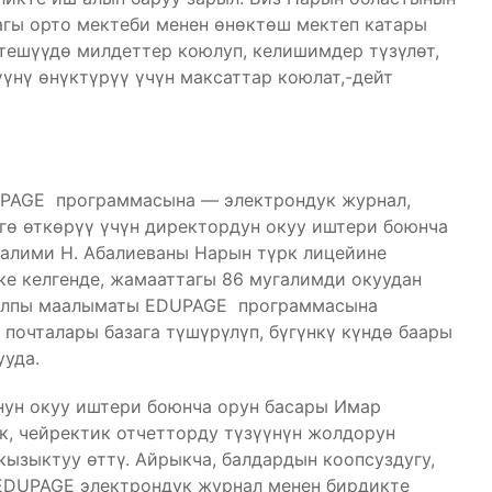
гы орто мектеби менен өнөктөш мектеп катары
тешүүдө милдеттер коюлуп, келишимдер түзүлөт,
нү өнүктүрүү үчүн максаттар коюлат,-дейт
UPAGE программасына — электрондук журнал,
гө өткөрүү үчүн директордун окуу иштери боюнча
галими Н. Абалиеваны Нарын түрк лицейине
ке келгенде, жамааттагы 86 мугалимди окуудан
жалпы маалыматы EDUPAGE программасына
 почталары базага түшүрүлүп, бүгүнкү күндө баары
ууда.
ун окуу иштери боюнча орун басары Имар
к, чейректик отчетторду түзүүнүн жолдорун
кызыктуу өттү. Айрыкча, балдардын коопсуздугу,
 EDUPAGE электрондук журнал менен бирдикте