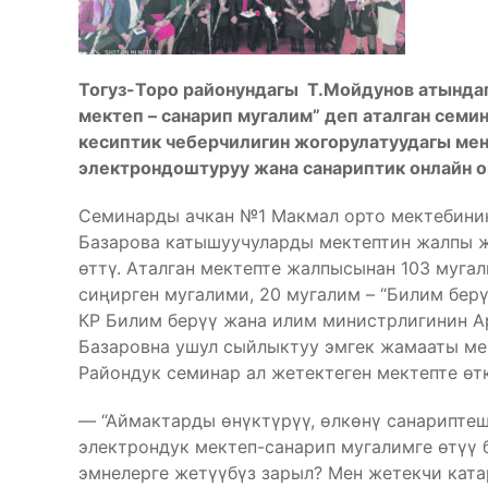
Тогуз-Торо районундагы Т.Мойдунов атында
мектеп – санарип мугалим” деп аталган семи
кесиптик чеберчилигин жогорулатуудагы мен
электрондоштуруу жана санариптик онлайн о
Семинарды ачкан №1 Макмал орто мектебинин
Базарова катышуучуларды мектептин жалпы 
өттү. Аталган мектепте жалпысынан 103 муга
сиңирген мугалими, 20 мугалим – “Билим берү
КР Билим берүү жана илим министрлигинин А
Базаровна ушул сыйлыктуу эмгек жамааты ме
Райондук семинар ал жетектеген мектепте өтк
— “Аймактарды өнүктүрүү, өлкөнү санарипте
электрондук мектеп-санарип мугалимге өтүү 
эмнелерге жетүүбүз зарыл? Мен жетекчи ката