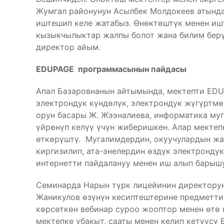
Жумгал районунун Асылбек Молдокеев атында
иштешип келе жатабыз. Өнөктөштүк менен иш
кызыкчылыктар жалпы болот жана билим берүү
директор айым.
EDUPAGE программасынын пайдасы
Апал Базаровнанын айтымында, мектепти ED
электрондук күндөлүк, электрондук жүгүртмө
орун басары Ж. Жээналиева, информатика му
үйрөнүп келүү үчүн жиберишкен. Алар мектеп
өткөрүштү. Мугалимдердин, окуучулардын 
киргизилип, ата-энелердин өздүк электрондук
интернетти пайдалануу менен иш алып барыш
Семинарда Нарын түрк лицейинин директорун
Жаникулов өзүнүн кесиптештерине предметти
көрсөткөн вебинар суроо жооптор менен өтө 
мектепке убакыт, сааты менен келип кетүүсү