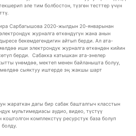
екшерип эле тим болбостон, түзгөн тесттер үчүн
ттү.
мира Сарбагышова 2020-жылдын 20-январынан
электрондук журналга өткөндүгүн жана анын
ыресе бекемдегендигин айтып берди. Ал ата-
мөлдөө иши электрондук журналга өткөндөн кийин
өтүп берди. Сабакка катышкан ата-энелер
кытты үнөмдөө, мектеп менен байланышта болуу,
өмөлдөө сыяктуу иштерде эң жакшы шарт
н жараткан дагы бир сабак башталгыч класстын
ндук мультимедиасы аудио, видео, түстүү
н коштолгон комплекстүү ресурстук база болуп
 болду.