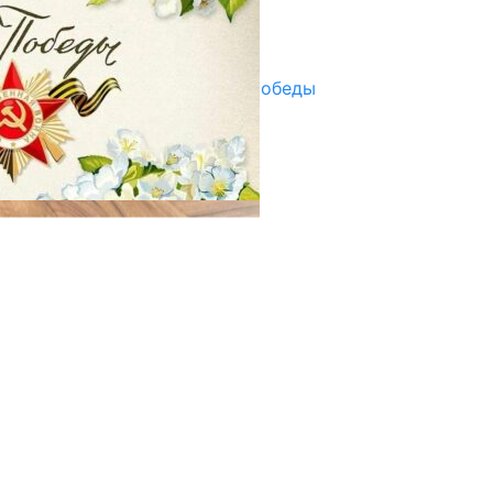
Улуу Жеңиштин жандуу сөзү
29.04.2025
Награды в преддверии Дня Победы
29.04.2025