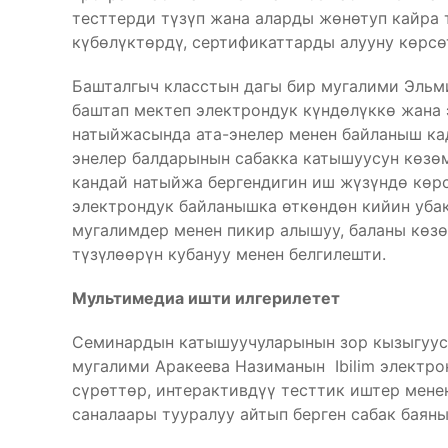
тесттерди түзүп жана аларды жөнөтуп кайра т
күбөлүктөрдү, сертификаттарды алууну көрсө
Башталгыч класстын дагы бир мугалими Эль
баштап мектеп электрондук күндөлүккө жана 
натыйжасында ата-энелер менен байланыш кад
энелер балдарынын сабакка катышуусун көзө
кандай натыйжа бергендигин иш жүзүндө көрс
электрондук байланышка өткөндөн кийин уба
мугалимдер менен пикир алышуу, баланы көз
түзүлөөрүн кубануу менен белгилешти.
Мультимедиа ишти илгерилетет
Семинардын катышуучуларынын зор кызыгуусу
мугалими Аракеева Назиманын Ibilim электро
сүрөттөр, интерактивдүү тесттик иштер мене
саналаары тууралуу айтып берген сабак баяны