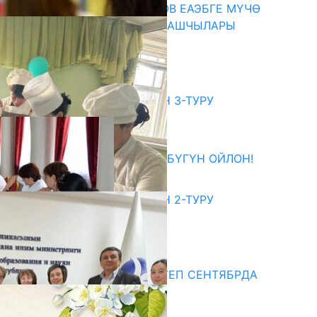
ПРЕЗИДЕНТ САДЫР ЖАПАРОВ ЕАЭБГЕ МҮЧӨ
МАМЛЕКЕТТЕРДИН ӨКМӨТ БАШЧЫЛАРЫ
МЕНЕН ЖОЛУГУШТУ
07.08.2026
битуриент
ЖОЖДОРГО КАБЫЛ АЛУУНУН 3-ТУРУ
БАШТАЛДЫ
27.07.2026
ӨЗҮҢДҮН КЕЛЕЧЕГИҢ ҮЧҮН БҮГҮН ОЙЛОН!
20.07.2026
ЖОЖДОРГО КАБЫЛ АЛУУНУН 2-ТУРУ
БАШТАЛДЫ
20.07.2026
едиа
СУЗАКТА 750 ОРУНДУУ МЕКТЕП СЕНТЯБРДА
ПАЙДАЛАНУУГА БЕРИЛЕТ
07.08.2025