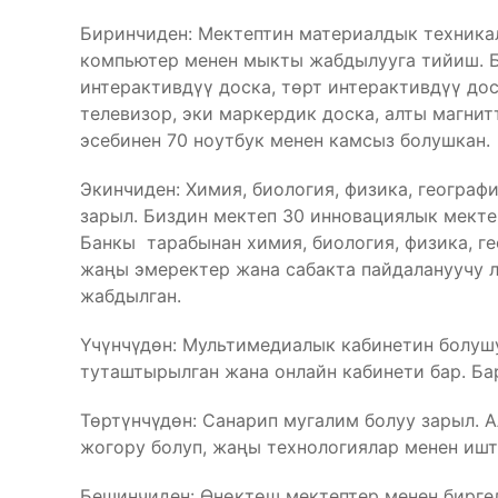
Биринчиден: Мектептин материалдык техника
компьютер менен мыкты жабдылууга тийиш. Б
интерактивдүү доска, төрт интерактивдүү дос
телевизор, эки маркердик доска, алты магни
эсебинен 70 ноутбук менен камсыз болушкан.
Экинчиден: Химия, биология, физика, геогра
зарыл. Биздин мектеп 30 инновациялык мекте
Банкы тарабынан химия, биология, физика, г
жаңы эмеректер жана сабакта пайдалануучу 
жабдылган.
Үчүнчүдөн: Мультимедиалык кабинетин болуш
туташтырылган жана онлайн кабинети бар. Б
Төртүнчүдөн: Санарип мугалим болуу зарыл. 
жогору болуп, жаңы технологиялар менен ишт
Бешинчиден: Өнөктөш мектептер менен бирге