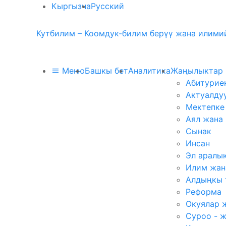
Кыргызча
Русский
Кутбилим – Коомдук-билим берүү жана илимий
Меню
Башкы бет
Аналитика
Жаңылыктар
Абитурие
Актуалду
Мектепке
Аял жана
Сынак
Инсан
Эл аралы
Илим жан
Алдыңкы 
Реформа
Окуялар 
Суроо - 