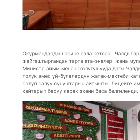
Окурмандардын эсине сала кетсек, Чалдыбар
жайгаштыргандан тарта ата-энелер жана муг
Министр айым менен жолугушууда дагы Чалд
толук эмес үй-бүлөлөрдүн жатак-мектеби кат
бөлүп салуу сунуштарын айтышты. Лицейге им
кайтарып берүү керек экени баса белгиленди.