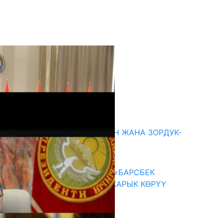
кыркы жаңылыктар
ГЕНДЕРДИК БАСМЫРЛООДОН ЖАНА ЗОРДУК-
ЗОМБУЛУКТАН КОРГОО
07.08.2026
КЫРГЫЗ ТАРЫХЫ ТАСМАДА: «БАРСБЕК
КАГАН» КӨРКӨМ ТАСМАСЫ ЖАРЫК КӨРҮҮ
АЛДЫНДА
07.08.2026