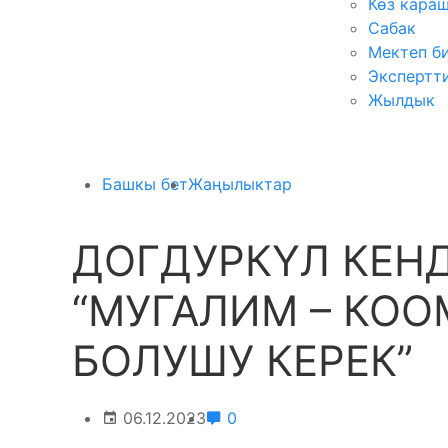
Көз кара
Сабак
Мектеп б
Экспертт
Жылдык
Башкы бет
Жаңылыктар
ДОГДУРКҮЛ КЕН
“МУГАЛИМ – КОО
БОЛУШУ КЕРЕК”
06.12.2023
0