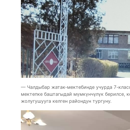
— Чалдыбар жатак-мектебинде учурда 7-класс
мектепке баштагыдай мүмкүнчүлүк берилсе, к
жолугушууга келген райондун тургуну.