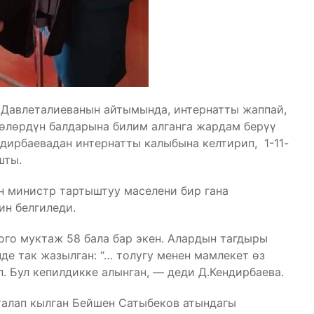
т Давлеталиеванын айтымында, интернатты жаппай,
үлөлөрдүн балдарына билим алганга жардам берүү
ндирбаевадан интернатты калыбына келтирип, 1-11-
шты.
н министр тартыштуу маселени бир гана
ин белгиледи.
го муктаж 58 бала бар экен. Алардын тагдыры
е так жазылган: “… толугу менен мамлекет өз
п. Бул кепилдикке алынган, — деди Д.Кендирбаева.
талап кылган Бейшен Сатыбеков атындагы