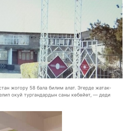
тан жогору 58 бала билим алат. Эгерде жатак-
елип окуй тургандардын саны көбөйөт, — деди