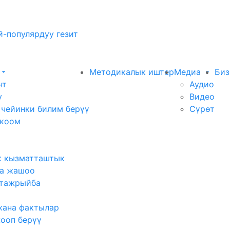
-популярдуу гезит
Методикалык иштер
Медиа
Биз
нт
Аудио
у
Видео
 чейинки билим берүү
Сүрөт
 коом
к кызматташтык
а жашоо
тажрыйба
жана фактылар
жооп берүү