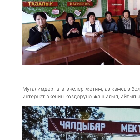
Мугалимдер, ата-энелер жетим, аз камсыз бо
интернат экенин көздөрүнө жаш алып, айтып 