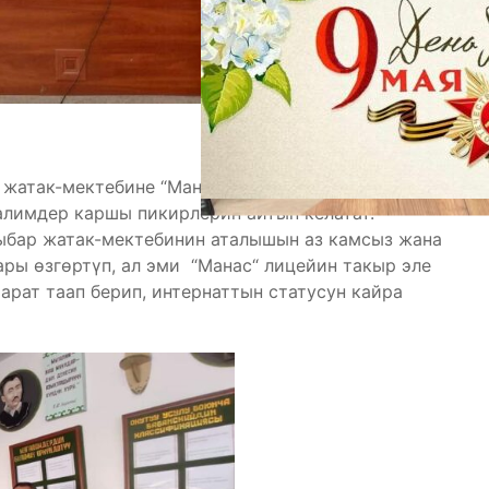
 жатак-мектебине “Манас” лицейин
алимдер каршы пикирлерин айтып келатат.
ыбар жатак-мектебинин аталышын аз камсыз жана
ары өзгөртүп, ал эми “Манас“ лицейин такыр эле
арат таап берип, интернаттын статусун кайра