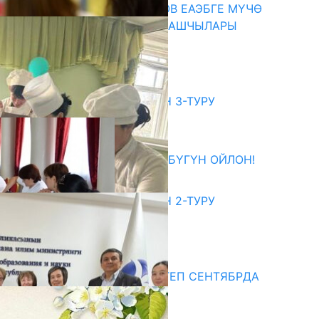
ПРЕЗИДЕНТ САДЫР ЖАПАРОВ ЕАЭБГЕ МҮЧӨ
МАМЛЕКЕТТЕРДИН ӨКМӨТ БАШЧЫЛАРЫ
МЕНЕН ЖОЛУГУШТУ
07.08.2026
битуриент
ЖОЖДОРГО КАБЫЛ АЛУУНУН 3-ТУРУ
БАШТАЛДЫ
27.07.2026
ӨЗҮҢДҮН КЕЛЕЧЕГИҢ ҮЧҮН БҮГҮН ОЙЛОН!
20.07.2026
ЖОЖДОРГО КАБЫЛ АЛУУНУН 2-ТУРУ
БАШТАЛДЫ
20.07.2026
едиа
СУЗАКТА 750 ОРУНДУУ МЕКТЕП СЕНТЯБРДА
ПАЙДАЛАНУУГА БЕРИЛЕТ
07.08.2025