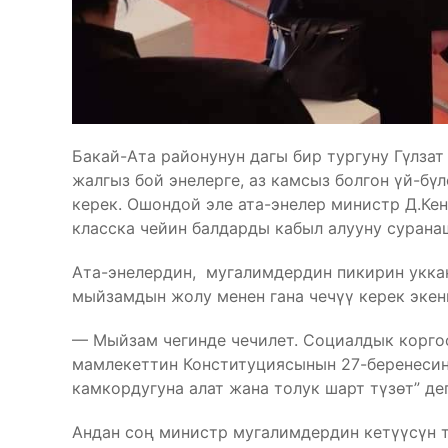
Бакай-Ата районунун дагы бир тургуну Гүлза
жалгыз бой энелерге, аз камсыз болгон үй-б
керек. Ошондой эле ата-энелер министр Д.Ке
класска чейин балдарды кабыл алууну сурана
Ата-энелердин, мугалимдердин пикирин укка
мыйзамдын жолу менен гана чечүү керек экен
— Мыйзам чегинде чечилет. Социалдык коргоо
мамлекеттин Конституциясынын 27-беренесинд
камкордугуна алат жана толук шарт түзөт” де
Андан соң министр мугалимдердин кетүүсүн 