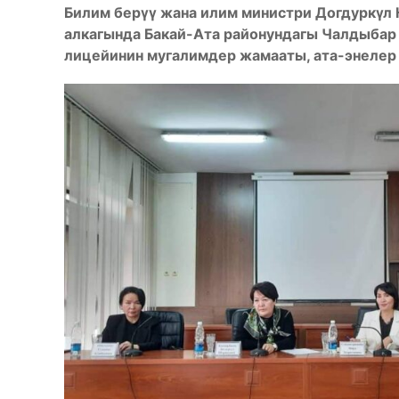
Билим берүү жана илим министри Догдуркүл 
алкагында Бакай-Ата районундагы Чалдыбар
лицейинин мугалимдер жамааты, ата-энелер