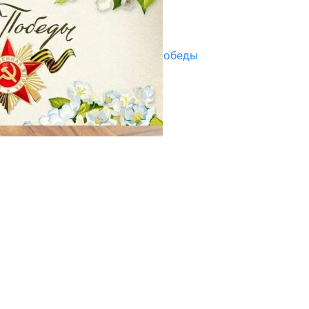
Улуу Жеңиштин жандуу сөзү
29.04.2025
Награды в преддверии Дня Победы
29.04.2025