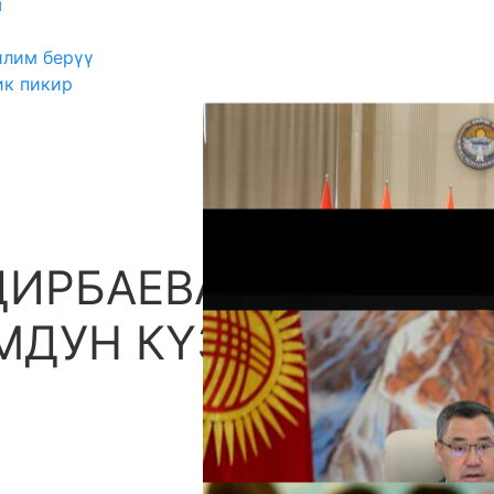
ш
илим берүү
ик пикир
ДИРБАЕВА:
А
МДУН КҮЗГҮСҮ