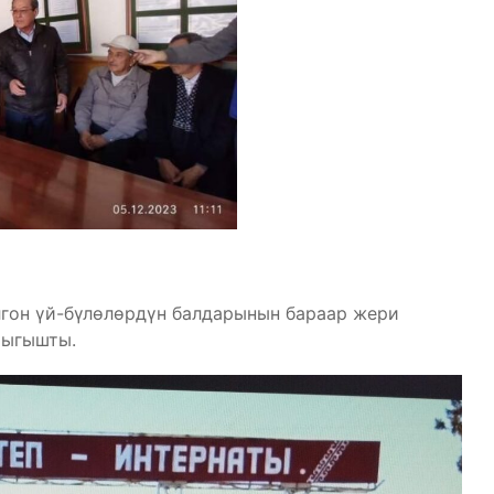
лгон үй-бүлөлөрдүн балдарынын бараар жери
чыгышты.