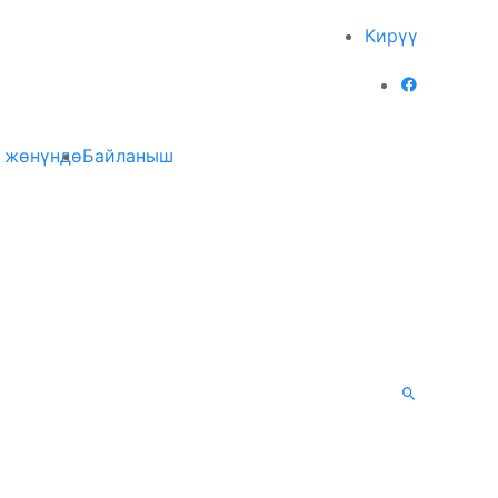
Кирүү
 жөнүндө
Байланыш