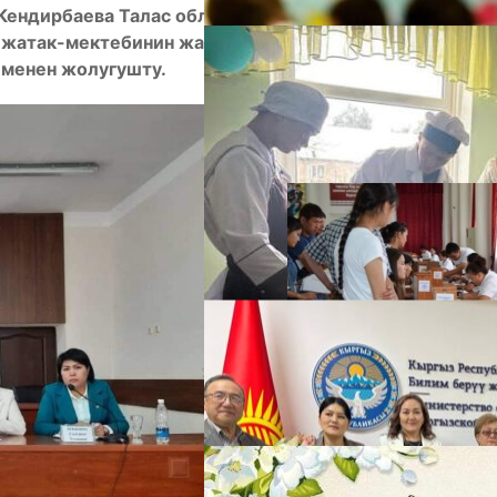
Кендирбаева Талас облусуна болгон иш сапарынын
 жатак-мектебинин жана “Манас” мектеп-
 менен жолугушту.
А
М