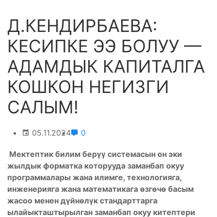
Д.КЕНДИРБАЕВА:
КЕСИПКЕ ЭЭ БОЛУУ —
АДАМДЫК КАПИТАЛГА
КОШКОН НЕГИЗГИ
САЛЫМ!
05.11.2024
0
Мектептик билим берүү системасын он эки
жылдык форматка которууда заманбап окуу
программалары жана илимге, технологияга,
инженерияга жана математикага өзгөчө басым
жасоо менен дүйнөлүк стандарттарга
ылайыкташтырылган заманбап окуу китептери