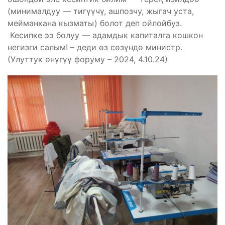
(минималдуу — тигүүчү, ашпозчу, жыгач уста,
мейманкана кызматы) болот деп ойлойбуз.
Кесипке ээ болуу — адамдык капиталга кошкон
негизги салым! – деди өз сөзүндө министр.
(Улуттук өнүгүү форуму – 2024, 4.10.24)