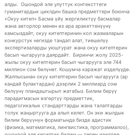
алды. Ошондой эле улуттук контексттеги
гуманитардык циклдин башка предметтери боюнча
«Окуу китеп» Басма үйү жергиликтүү басмалар
жана авторлор менен өз ара аракеттенүүнү
камсыздайт, окуу китептеринин кол жазмаларын
конкурстук негизде тандап алат, тиешелүү
экспертизаларды уюштурат жана окуу китептерин
басып чыгарууга даярдайт. Биринчи жолу 2025-
жылы окуу китептерин басып чыгарууга эле 744
миллион сом бөлүнөт. Кошумча каражат изделүүдө.
Жалпысынан окуу китептерин басып чыгарууга (ар
кандай булактардан) дээрлик 2 миллиард сом
бөлүүнү пландаштырып жатабыз. Билим берүү
парадигмасын өзгөртүү предметтик,
педагогикалык стандарттарды жана талаптарды
толук жаңыртууга да алып келет. Он эки жылдык
билим берүүнүн форматында бизде адистик
(физика, математика, лингвистика, программалоо),
ошондой эле кесиптик билим — терең изилдөө