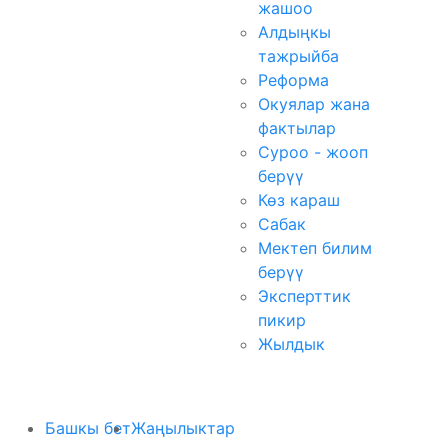
жашоо
Алдыңкы
тажрыйба
Реформа
Окуялар жана
фактылар
Суроо - жооп
берүү
Көз караш
Сабак
Мектеп билим
берүү
Эксперттик
пикир
Жылдык
Башкы бет
Жаңылыктар