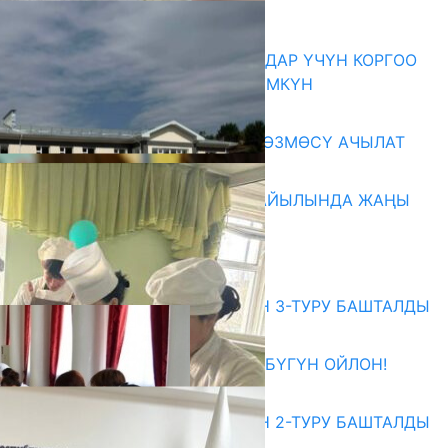
Акыркы жаңылыктар
КОРРУПЦИЯНЫ КАБАРЛАГАНДАР ҮЧҮН КОРГОО
ЧАРАЛАРЫ КҮЧӨТҮЛҮШҮ МҮМКҮН
07.08.2026
«АРХИВ – ИСКУССТВО» КӨРГӨЗМӨСҮ АЧЫЛАТ
07.08.2026
ЖАЛАЛ-АБАД: КАРА-БУЛАК АЙЫЛЫНДА ЖАҢЫ
БИЛИМ УЯСЫ КУРУЛДУ
07.08.2026
Абитуриент
ЖОЖДОРГО КАБЫЛ АЛУУНУН 3-ТУРУ БАШТАЛДЫ
27.07.2026
ӨЗҮҢДҮН КЕЛЕЧЕГИҢ ҮЧҮН БҮГҮН ОЙЛОН!
20.07.2026
ЖОЖДОРГО КАБЫЛ АЛУУНУН 2-ТУРУ БАШТАЛДЫ
20.07.2026