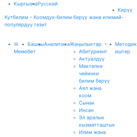
Кыргызча
Русский
Кирүү
Кутбилим – Коомдук-билим берүү жана илимий-
популярдуу гезит
Башкы
Аналитика
Жаңылыктар
Методик
Меню
бет
Абитуриент
иштер
Актуалдуу
Мектепке
чейинки
билим берүү
Аял жана
коом
Сынак
Инсан
Эл аралык
кызматташтык
Илим жана