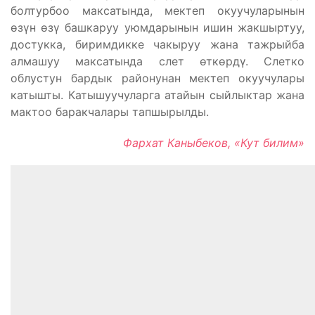
болтурбоо максатында, мектеп окуучуларынын
өзүн өзү башкаруу уюмдарынын ишин жакшыртуу,
достукка, биримдикке чакыруу жана тажрыйба
алмашуу максатында слет өткөрдү. Слетко
облустун бардык районунан мектеп окуучулары
катышты. Катышуучуларга атайын сыйлыктар жана
мактоо баракчалары тапшырылды.
Фархат Каныбеков, «Кут билим»