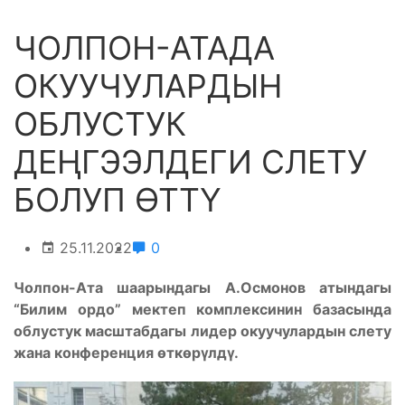
ЧОЛПОН-АТАДА
ОКУУЧУЛАРДЫН
ОБЛУСТУК
ДЕҢГЭЭЛДЕГИ СЛЕТУ
БОЛУП ӨТТҮ
25.11.2022
0
Чолпон-Ата шаарындагы А.Осмонов атындагы
“Билим ордо” мектеп комплексинин базасында
облустук масштабдагы лидер окуучулардын слету
жана конференция өткөрүлдү.