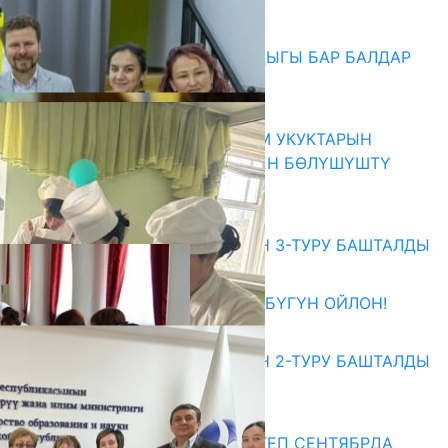
06.08.2026
СҮЛҮКТҮ: ӨЗГӨЧӨ МУКТАЖДЫГЫ БАР БАЛДАР
ҮЧҮН БОРБОР АЧЫЛДЫ
06.08.2026
КЫРГЫЗ ЭКСПЕРТТЕРИ АДАМ УКУКТАРЫН
ОКУТУУ ТАЖРЫЙБАСЫ МЕНЕН БӨЛҮШҮШТҮ
06.08.2026
Абитуриент
ЖОЖДОРГО КАБЫЛ АЛУУНУН 3-ТУРУ БАШТАЛДЫ
27.07.2026
ӨЗҮҢДҮН КЕЛЕЧЕГИҢ ҮЧҮН БҮГҮН ОЙЛОН!
20.07.2026
ЖОЖДОРГО КАБЫЛ АЛУУНУН 2-ТУРУ БАШТАЛДЫ
20.07.2026
Медиа
СУЗАКТА 750 ОРУНДУУ МЕКТЕП СЕНТЯБРДА