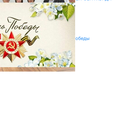
ПАЙДАЛАНУУГА БЕРИЛЕТ
07.08.2025
Улуу Жеңиштин жандуу сөзү
29.04.2025
Награды в преддверии Дня Победы
29.04.2025