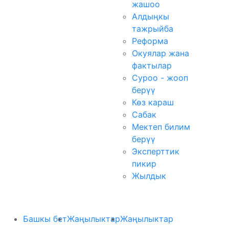
жашоо
Алдыңкы
тажрыйба
Реформа
Окуялар жана
фактылар
Суроо - жооп
берүү
Көз караш
Сабак
Мектеп билим
берүү
Эксперттик
пикир
Жылдык
Башкы бет
Жаңылыктар
Жаңылыктар