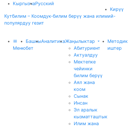
Кыргызча
Русский
Кирүү
Кутбилим – Коомдук-билим берүү жана илимий-
популярдуу гезит
Башкы
Аналитика
Жаңылыктар
Методик
Меню
бет
Абитуриент
иштер
Актуалдуу
Мектепке
чейинки
билим берүү
Аял жана
коом
Сынак
Инсан
Эл аралык
кызматташтык
Илим жана