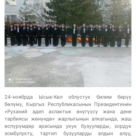
24-ноябрда Ысык-Көл облустук билим берүү
бөлүмү, Кыргыз Республикасынын Президентинин
«Руханий адеп ахлактык өнүгүүсү жана дене
тарбиясы жөнүндө» жарлыгынын алкагында, жаш
өспүрүмдөр арасында укук бузууларды, зордук
зомбулукту, тартип бузууларды алдын алуу,