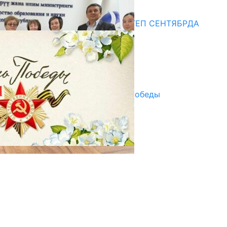
Медиа
СУЗАКТА 750 ОРУНДУУ МЕКТЕП СЕНТЯБРДА
ПАЙДАЛАНУУГА БЕРИЛЕТ
07.08.2025
Улуу Жеңиштин жандуу сөзү
29.04.2025
Награды в преддверии Дня Победы
29.04.2025