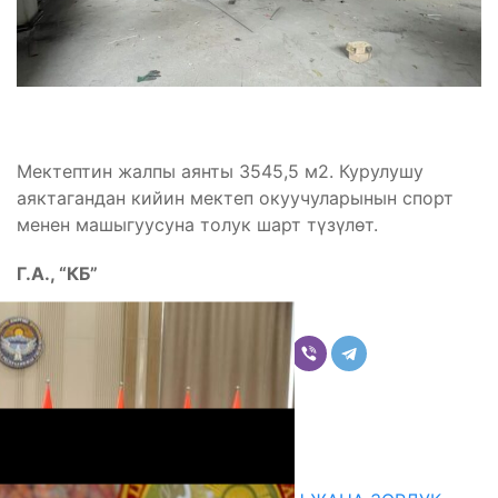
Мектептин жалпы аянты 3545,5 м2. Курулушу
аяктагандан кийин мектеп окуучуларынын спорт
менен машыгуусуна толук шарт түзүлөт.
Г.А., “КБ”
Бөлүшүү
Комментарийлер
Акыркы жаңылыктар