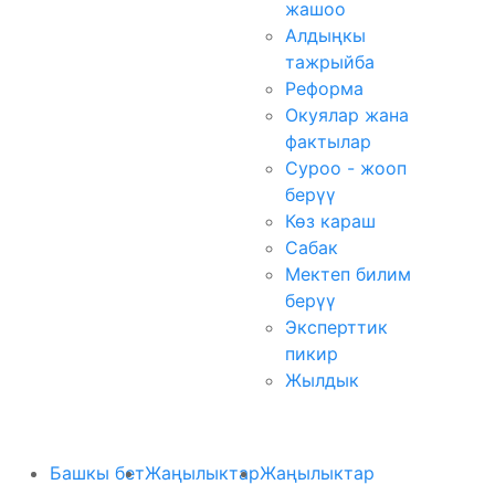
жашоо
Алдыңкы
тажрыйба
Реформа
Окуялар жана
фактылар
Суроо - жооп
берүү
Көз караш
Сабак
Мектеп билим
берүү
Эксперттик
пикир
Жылдык
Башкы бет
Жаңылыктар
Жаңылыктар