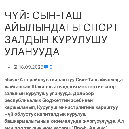
ЧҮЙ: СЫН-ТАШ
АЙЫЛЫНДАГЫ СПОРТ
ЗАЛДЫН КУРУЛУШУ
УЛАНУУДА
18.09.2025
0
Ысык-Ата районуна караштуу Сын-Таш айылында
жайгашкан Шакиров атындагы мектептин спорт
залынын курулушу уланууда. Долбоор
республикалык бюджеттин эсебинен
каржыланып, Курулуш министрлигине караштуу
Чүй облустук капиталдык курулуш
башкармалыгынын көзөмөлүндө жүргүзүлүүдө. Ал
эми подряддык уюм катары “Проф-Альянс”