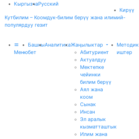
Кыргызча
Русский
Кирүү
Кутбилим – Коомдук-билим берүү жана илимий-
популярдуу гезит
Башкы
Аналитика
Жаңылыктар
Методик
Меню
бет
Абитуриент
иштер
Актуалдуу
Мектепке
чейинки
билим берүү
Аял жана
коом
Сынак
Инсан
Эл аралык
кызматташтык
Илим жана