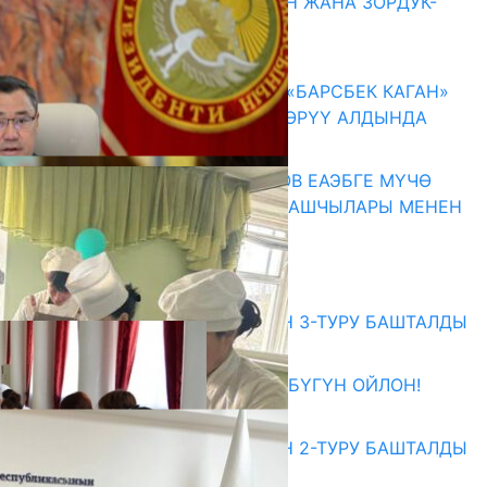
ГЕНДЕРДИК БАСМЫРЛООДОН ЖАНА ЗОРДУК-
ЗОМБУЛУКТАН КОРГОО
07.08.2026
КЫРГЫЗ ТАРЫХЫ ТАСМАДА: «БАРСБЕК КАГАН»
КӨРКӨМ ТАСМАСЫ ЖАРЫК КӨРҮҮ АЛДЫНДА
07.08.2026
ПРЕЗИДЕНТ САДЫР ЖАПАРОВ ЕАЭБГЕ МҮЧӨ
МАМЛЕКЕТТЕРДИН ӨКМӨТ БАШЧЫЛАРЫ МЕНЕН
ЖОЛУГУШТУ
07.08.2026
Абитуриент
ЖОЖДОРГО КАБЫЛ АЛУУНУН 3-ТУРУ БАШТАЛДЫ
27.07.2026
ӨЗҮҢДҮН КЕЛЕЧЕГИҢ ҮЧҮН БҮГҮН ОЙЛОН!
20.07.2026
ЖОЖДОРГО КАБЫЛ АЛУУНУН 2-ТУРУ БАШТАЛДЫ
20.07.2026