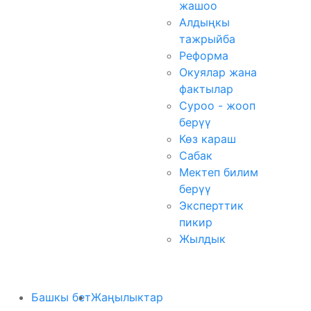
жашоо
Алдыңкы
тажрыйба
Реформа
Окуялар жана
фактылар
Суроо - жооп
берүү
Көз караш
Сабак
Мектеп билим
берүү
Эксперттик
пикир
Жылдык
Башкы бет
Жаңылыктар