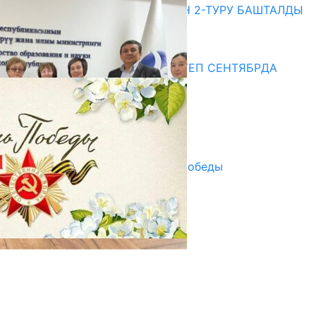
ЖОЖДОРГО КАБЫЛ АЛУУНУН 2-ТУРУ БАШТАЛДЫ
20.07.2026
Медиа
СУЗАКТА 750 ОРУНДУУ МЕКТЕП СЕНТЯБРДА
ПАЙДАЛАНУУГА БЕРИЛЕТ
07.08.2025
Улуу Жеңиштин жандуу сөзү
29.04.2025
Награды в преддверии Дня Победы
29.04.2025