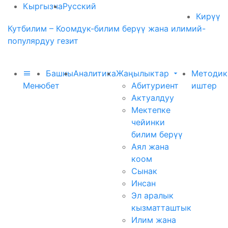
Кыргызча
Русский
Кирүү
Кутбилим – Коомдук-билим берүү жана илимий-
популярдуу гезит
Башкы
Аналитика
Жаңылыктар
Методик
Меню
бет
Абитуриент
иштер
Актуалдуу
Мектепке
чейинки
билим берүү
Аял жана
коом
Сынак
Инсан
Эл аралык
кызматташтык
Илим жана