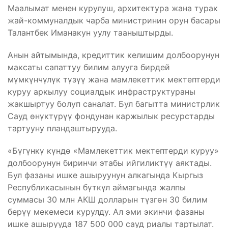
Маалымат менен курулуш, архитектура жана турак
жай-коммуналдык чарба министринин орун басары
Талантбек Иманакун уулу тааныштырды.
Анын айтымында, кредиттик келишим долбоорунун
максаты сапаттуу билим алууга бирдей
мүмкүнчүлүк түзүү жана мамлекеттик мектептерди
куруу аркылуу социалдык инфраструктураны
жакшыртуу болуп саналат. Бул багытта министрлик
Сауд өнүктүрүү фондунан каржылык ресурстарды
тартууну пландаштырууда.
«Бүгүнкү күндө «Мамлекеттик мектептерди куруу»
долбоорунун биринчи этабы ийгиликтүү аяктады.
Бул фазаны ишке ашыруунун алкагында Кыргыз
Республикасынын бүткүл аймагында жалпы
суммасы 30 млн АКШ долларын түзгөн 30 билим
берүү мекемеси курулду. Ал эми экинчи фазаны
ишке ашырууда 187 500 000 сауд риалы тартылат.