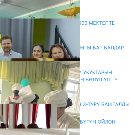
Акыркы жаңылыктар
ПРЕЗИДЕНТТИН ЖАРЛЫГЫ: 500 МЕКТЕПТЕ
ШАХМАТ ИЙРИМИ АЧЫЛАТ
06.08.2026
СҮЛҮКТҮ: ӨЗГӨЧӨ МУКТАЖДЫГЫ БАР БАЛДАР
ҮЧҮН БОРБОР АЧЫЛДЫ
06.08.2026
КЫРГЫЗ ЭКСПЕРТТЕРИ АДАМ УКУКТАРЫН
ОКУТУУ ТАЖРЫЙБАСЫ МЕНЕН БӨЛҮШҮШТҮ
06.08.2026
Абитуриент
ЖОЖДОРГО КАБЫЛ АЛУУНУН 3-ТУРУ БАШТАЛДЫ
27.07.2026
ӨЗҮҢДҮН КЕЛЕЧЕГИҢ ҮЧҮН БҮГҮН ОЙЛОН!
20.07.2026