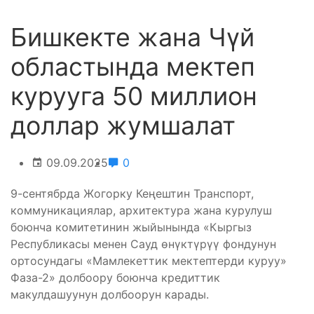
Бишкекте жана Чүй
областында мектеп
курууга 50 миллион
доллар жумшалат
09.09.2025
0
9-сентябрда Жогорку Кеңештин Транспорт,
коммуникациялар, архитектура жана курулуш
боюнча комитетинин жыйынында «Кыргыз
Республикасы менен Сауд өнүктүрүү фондунун
ортосундагы «Мамлекеттик мектептерди куруу»
Фаза-2» долбоору боюнча кредиттик
макулдашуунун долбоорун карады.