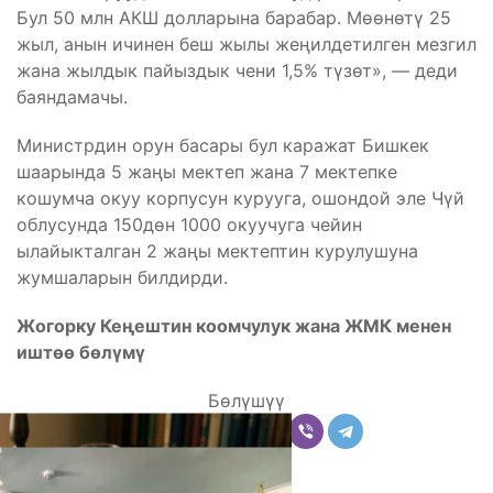
Бул 50 млн АКШ долларына барабар. Мөөнөтү 25
жыл, анын ичинен беш жылы жеңилдетилген мезгил
жана жылдык пайыздык чени 1,5% түзөт», — деди
баяндамачы.
Министрдин орун басары бул каражат Бишкек
шаарында 5 жаңы мектеп жана 7 мектепке
кошумча окуу корпусун курууга, ошондой эле Чүй
облусунда 150дөн 1000 окуучуга чейин
ылайыкталган 2 жаңы мектептин курулушуна
жумшаларын билдирди.
Жогорку Кеңештин коомчулук жана ЖМК менен
иштөө бөлүмү
Бөлүшүү
Комментарийлер