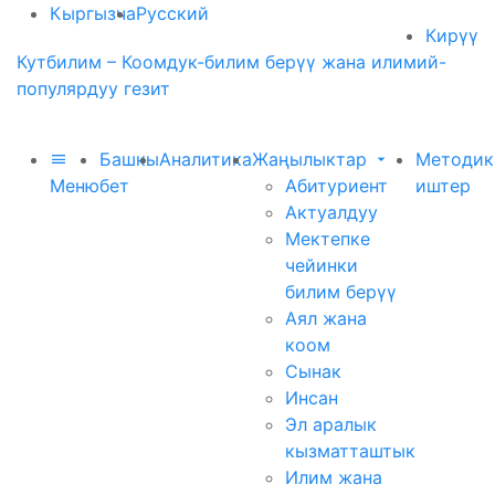
Кыргызча
Русский
Кирүү
Кутбилим – Коомдук-билим берүү жана илимий-
популярдуу гезит
Башкы
Аналитика
Жаңылыктар
Методик
Меню
бет
Абитуриент
иштер
Актуалдуу
Мектепке
чейинки
билим берүү
Аял жана
коом
Сынак
Инсан
Эл аралык
кызматташтык
Илим жана