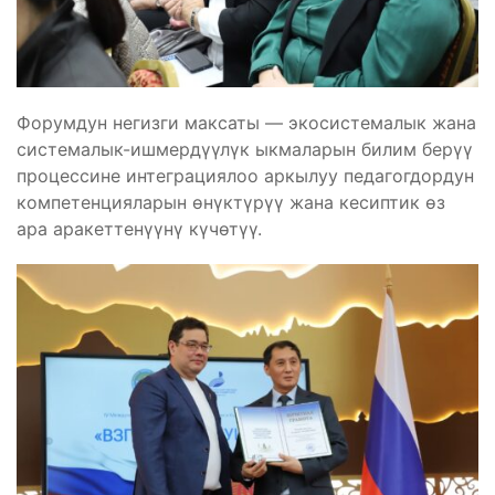
Форумдун негизги максаты — экосистемалык жана
системалык-ишмердүүлүк ыкмаларын билим берүү
процессине интеграциялоо аркылуу педагогдордун
компетенцияларын өнүктүрүү жана кесиптик өз
ара аракеттенүүнү күчөтүү.