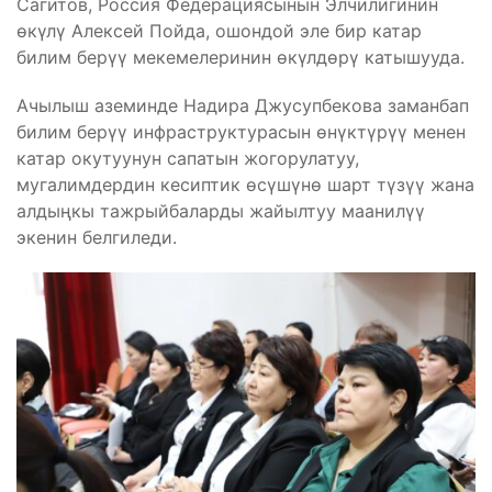
Сагитов, Россия Федерациясынын Элчилигинин
өкүлү Алексей Пойда, ошондой эле бир катар
билим берүү мекемелеринин өкүлдөрү катышууда.
Ачылыш аземинде Надира Джусупбекова заманбап
билим берүү инфраструктурасын өнүктүрүү менен
катар окутуунун сапатын жогорулатуу,
мугалимдердин кесиптик өсүшүнө шарт түзүү жана
алдыңкы тажрыйбаларды жайылтуу маанилүү
экенин белгиледи.