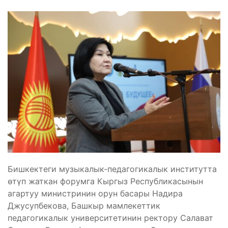
Бишкектеги музыкалык-педагогикалык институтта
өтүп жаткан форумга Кыргыз Республикасынын
агартуу министринин орун басары Надира
Джусупбекова, Башкыр мамлекеттик
педагогикалык университетинин ректору Салават