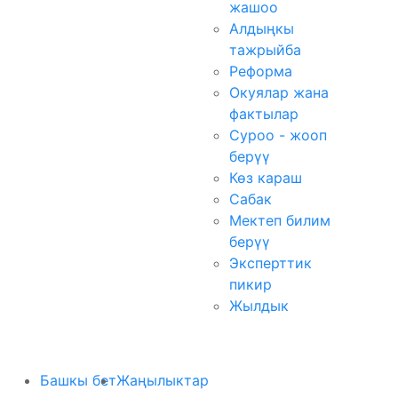
жашоо
Алдыңкы
тажрыйба
Реформа
Окуялар жана
фактылар
Суроо - жооп
берүү
Көз караш
Сабак
Мектеп билим
берүү
Эксперттик
пикир
Жылдык
Башкы бет
Жаңылыктар