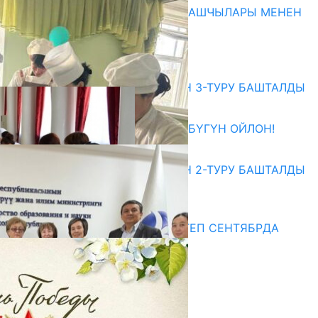
МАМЛЕКЕТТЕРДИН ӨКМӨТ БАШЧЫЛАРЫ МЕНЕН
ЖОЛУГУШТУ
07.08.2026
Абитуриент
ЖОЖДОРГО КАБЫЛ АЛУУНУН 3-ТУРУ БАШТАЛДЫ
27.07.2026
ӨЗҮҢДҮН КЕЛЕЧЕГИҢ ҮЧҮН БҮГҮН ОЙЛОН!
20.07.2026
ЖОЖДОРГО КАБЫЛ АЛУУНУН 2-ТУРУ БАШТАЛДЫ
20.07.2026
Медиа
СУЗАКТА 750 ОРУНДУУ МЕКТЕП СЕНТЯБРДА
ПАЙДАЛАНУУГА БЕРИЛЕТ
07.08.2025
Улуу Жеңиштин жандуу сөзү
29.04.2025