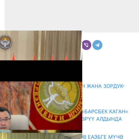
Бөлүшүү
Комментарийлер
Акыркы жаңылыктар
ГЕНДЕРДИК БАСМЫРЛООДОН ЖАНА ЗОРДУК-
ЗОМБУЛУКТАН КОРГОО
07.08.2026
КЫРГЫЗ ТАРЫХЫ ТАСМАДА: «БАРСБЕК КАГАН»
КӨРКӨМ ТАСМАСЫ ЖАРЫК КӨРҮҮ АЛДЫНДА
07.08.2026
ПРЕЗИДЕНТ САДЫР ЖАПАРОВ ЕАЭБГЕ МҮЧӨ