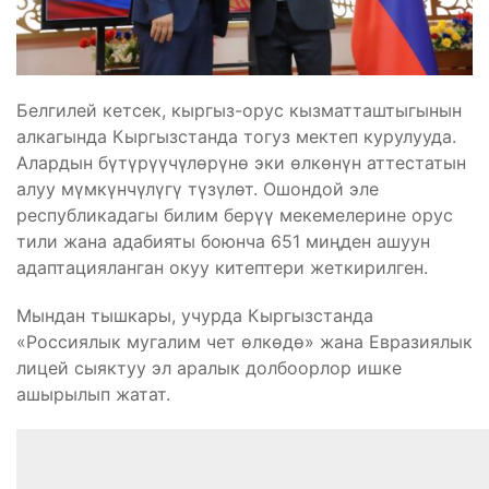
Белгилей кетсек, кыргыз-орус кызматташтыгынын
алкагында Кыргызстанда тогуз мектеп курулууда.
Алардын бүтүрүүчүлөрүнө эки өлкөнүн аттестатын
алуу мүмкүнчүлүгү түзүлөт. Ошондой эле
республикадагы билим берүү мекемелерине орус
тили жана адабияты боюнча 651 миңден ашуун
адаптацияланган окуу китептери жеткирилген.
Мындан тышкары, учурда Кыргызстанда
«Россиялык мугалим чет өлкөдө» жана Евразиялык
лицей сыяктуу эл аралык долбоорлор ишке
ашырылып жатат.