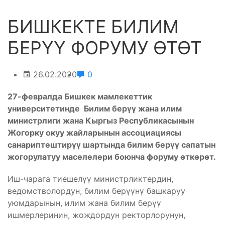
БИШКЕКТЕ БИЛИМ
БЕРҮҮ ФОРУМУ ӨТӨТ
26.02.2020
0
27-февралда Бишкек мамлекеттик
университетинде Билим берүү жана илим
министрлиги жана Кыргыз Республикасынын
Жогорку окуу жайларынын ассоциациясы
санариптештирүү шартында билим берүү сапатын
жогорулатуу маселелери боюнча форуму өткөрөт.
Иш-чарага тиешелүү министрликтердин,
ведомстволордун, билим берүүнү башкаруу
уюмдарынын, илим жана билим берүү
ишмерлеринин, жождордун ректорлорунун,