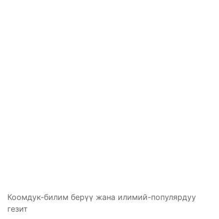
Коомдук-билим берүү жана илимий-популярдуу
гезит