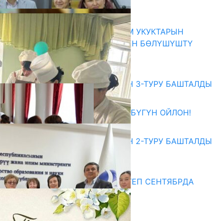
ҮЧҮН БОРБОР АЧЫЛДЫ
06.08.2026
КЫРГЫЗ ЭКСПЕРТТЕРИ АДАМ УКУКТАРЫН
ОКУТУУ ТАЖРЫЙБАСЫ МЕНЕН БӨЛҮШҮШТҮ
06.08.2026
Абитуриент
ЖОЖДОРГО КАБЫЛ АЛУУНУН 3-ТУРУ БАШТАЛДЫ
27.07.2026
ӨЗҮҢДҮН КЕЛЕЧЕГИҢ ҮЧҮН БҮГҮН ОЙЛОН!
20.07.2026
ЖОЖДОРГО КАБЫЛ АЛУУНУН 2-ТУРУ БАШТАЛДЫ
20.07.2026
Медиа
СУЗАКТА 750 ОРУНДУУ МЕКТЕП СЕНТЯБРДА
ПАЙДАЛАНУУГА БЕРИЛЕТ
07.08.2025