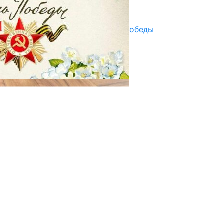
Улуу Жеңиштин жандуу сөзү
29.04.2025
Награды в преддверии Дня Победы
29.04.2025