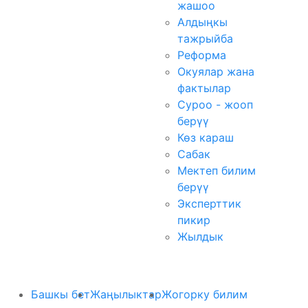
жашоо
Алдыңкы
тажрыйба
Реформа
Окуялар жана
фактылар
Суроо - жооп
берүү
Көз караш
Сабак
Мектеп билим
берүү
Эксперттик
пикир
Жылдык
Башкы бет
Жаңылыктар
Жогорку билим