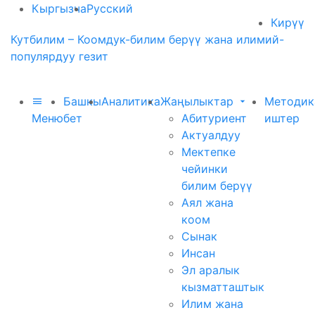
Кыргызча
Русский
Кирүү
Кутбилим – Коомдук-билим берүү жана илимий-
популярдуу гезит
Башкы
Аналитика
Жаңылыктар
Методик
Меню
бет
Абитуриент
иштер
Актуалдуу
Мектепке
чейинки
билим берүү
Аял жана
коом
Сынак
Инсан
Эл аралык
кызматташтык
Илим жана