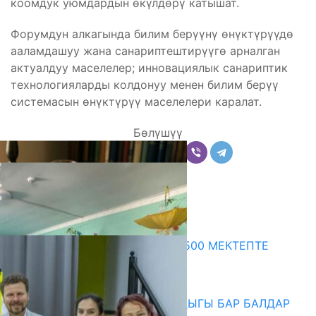
коомдук уюмдардын өкүлдөрү катышат.
Форумдун алкагында билим берүүнү өнүктүрүүдө
ааламдашуу жана санариптештирүүгө арналган
актуалдуу маселелер; инновациялык санариптик
технологияларды колдонуу менен билим берүү
системасын өнүктүрүү маселелери каралат.
Бөлүшүү
Комментарийлер
Акыркы жаңылыктар
ПРЕЗИДЕНТТИН ЖАРЛЫГЫ: 500 МЕКТЕПТЕ
ШАХМАТ ИЙРИМИ АЧЫЛАТ
06.08.2026
СҮЛҮКТҮ: ӨЗГӨЧӨ МУКТАЖДЫГЫ БАР БАЛДАР