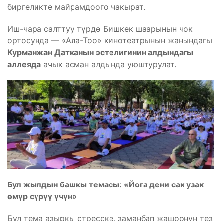
биргеликте майрамдоого чакырат.
Иш-чара салттуу түрдө Бишкек шаарынын чок
ортосунда — «Ала-Тоо» кинотеатрынын жанындагы
Курманжан Датканын эстелигинин алдындагы
аллеяда
ачык асман алдында уюштурулат.
Бул жылдын башкы темасы: «Йога дени сак узак
өмүр сүрүү үчүн»
Бул тема азыркы стресске, заманбап жашоонун тез