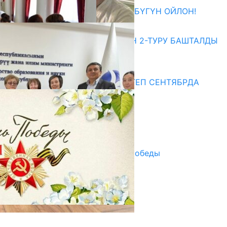
ӨЗҮҢДҮН КЕЛЕЧЕГИҢ ҮЧҮН БҮГҮН ОЙЛОН!
20.07.2026
ЖОЖДОРГО КАБЫЛ АЛУУНУН 2-ТУРУ БАШТАЛДЫ
20.07.2026
Медиа
СУЗАКТА 750 ОРУНДУУ МЕКТЕП СЕНТЯБРДА
ПАЙДАЛАНУУГА БЕРИЛЕТ
07.08.2025
Улуу Жеңиштин жандуу сөзү
29.04.2025
Награды в преддверии Дня Победы
29.04.2025