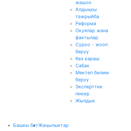
жашоо
Алдыңкы
тажрыйба
Реформа
Окуялар жана
фактылар
Суроо - жооп
берүү
Көз караш
Сабак
Мектеп билим
берүү
Эксперттик
пикир
Жылдык
Башкы бет
Жаңылыктар