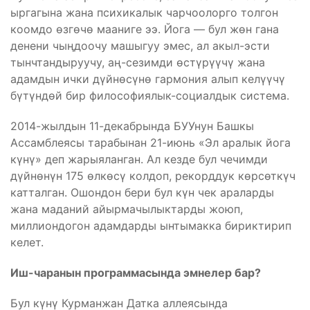
ыргагына жана психикалык чарчоолорго толгон
коомдо өзгөчө мааниге ээ. Йога — бул жөн гана
денени чыңдоочу машыгуу эмес, ал акыл-эсти
тынчтандыруучу, аң-сезимди өстүрүүчү жана
адамдын ички дүйнөсүнө гармония алып келүүчү
бүтүндөй бир философиялык-социалдык система.
2014-жылдын 11-декабрында БУУнун Башкы
Ассамблеясы тарабынан 21-июнь «Эл аралык йога
күнү» деп жарыяланган. Ал кезде бул чечимди
дүйнөнүн 175 өлкөсү колдоп, рекорддук көрсөткүч
катталган. Ошондон бери бул күн чек араларды
жана маданий айырмачылыктарды жоюп,
миллиондогон адамдарды ынтымакка бириктирип
келет.
Иш-чаранын программасында эмнелер бар?
Бул күнү Курманжан Датка аллеясында