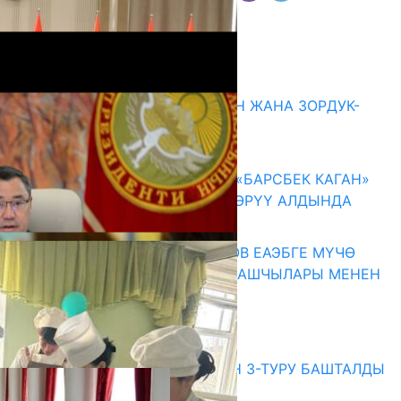
Комментарийлер
Акыркы жаңылыктар
ГЕНДЕРДИК БАСМЫРЛООДОН ЖАНА ЗОРДУК-
ЗОМБУЛУКТАН КОРГОО
07.08.2026
КЫРГЫЗ ТАРЫХЫ ТАСМАДА: «БАРСБЕК КАГАН»
КӨРКӨМ ТАСМАСЫ ЖАРЫК КӨРҮҮ АЛДЫНДА
07.08.2026
ПРЕЗИДЕНТ САДЫР ЖАПАРОВ ЕАЭБГЕ МҮЧӨ
МАМЛЕКЕТТЕРДИН ӨКМӨТ БАШЧЫЛАРЫ МЕНЕН
ЖОЛУГУШТУ
07.08.2026
Абитуриент
ЖОЖДОРГО КАБЫЛ АЛУУНУН 3-ТУРУ БАШТАЛДЫ
27.07.2026