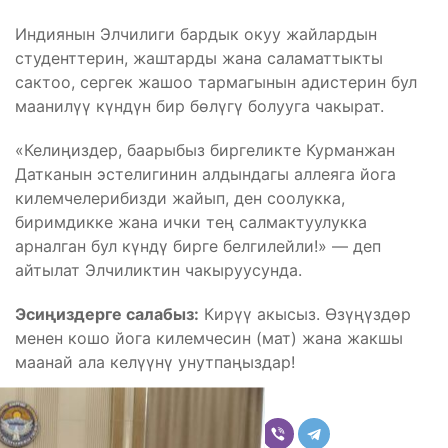
Индиянын Элчилиги бардык окуу жайлардын
студенттерин, жаштарды жана саламаттыкты
сактоо, сергек жашоо тармагынын адистерин бул
маанилүү күндүн бир бөлүгү болууга чакырат.
«Келиңиздер, баарыбыз биргеликте Курманжан
Датканын эстелигинин алдындагы аллеяга йога
килемчелерибизди жайып, ден соолукка,
биримдикке жана ички тең салмактуулукка
арналган бул күндү бирге белгилейли!» — деп
айтылат Элчиликтин чакыруусунда.
Эсиңиздерге салабыз:
Кирүү акысыз. Өзүңүздөр
менен кошо йога килемчесин (мат) жана жакшы
маанай ала келүүнү унутпаңыздар!
Бөлүшүү