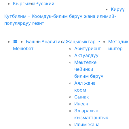
Кыргызча
Русский
Кирүү
Кутбилим – Коомдук-билим берүү жана илимий-
популярдуу гезит
Башкы
Аналитика
Жаңылыктар
Методик
Меню
бет
Абитуриент
иштер
Актуалдуу
Мектепке
чейинки
билим берүү
Аял жана
коом
Сынак
Инсан
Эл аралык
кызматташтык
Илим жана