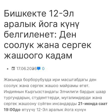
Бишкекте 12-Эл
аралык йога күнү
белгиленет: Ден
соолук жана сергек
жашоого кадам
17.06.2026
0
Жакында борборубузда ири масштабдагы ден
соолук жана сергек жашоо майрамы өтөт.
Индиянын Кыргызстандагы Элчилиги бардык шаар
тургундарын, студенттерди, мугалимдерди жана
сергек жашоону сүйгөн инсандарды
21-июнда саат
19:00до
өтүүчү 12-Эл аралык йога күнүн