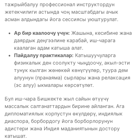
тажрыйбалуу профессионал инструктордун
жетекчилиги астында чоң масштабдагы ачык
асман алдындагы йога сессиясы уюштурулат.
Ар бир каалоочу үчүн:
Жашына, кесибине жана
даярдык деңгээлине карабай, иш-чарага
каалаган адам катыша алат.
Пайдалуу практикалар:
Катышуучуларга
физикалык ден соолукту чыңдоочу, акыл-эсти
тунук кылган жөнөкөй көнүгүүлөр, туура дем
алуунун (пранаяма) сырлары жана релаксация
(эс алуу) ыкмалары көрсөтүлөт.
Бул иш-чара Бишкекте жыл сайын өтүүчү
массалык салтанаттардын бирине айланган. Ага
дипломатиялык корпустун өкүлдөрү, индиялык
диаспора, борбордогу йога борборлорунун
адистери жана Индия маданиятынын достору
катышат.