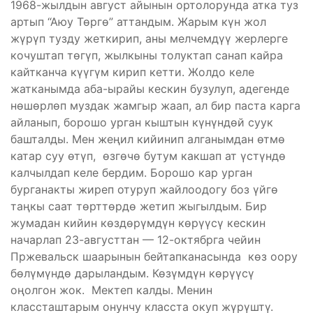
1968-жылдын август айынын ортолорунда атка туз
артып “Аюу Төргө” аттандым. Жарым күн жол
жүрүп тузду жеткирип, аны мелчемдүү жерлерге
кочуштап төгүп, жылкыны толуктап санап кайра
кайтканча күүгүм кирип кетти. Жолдо келе
жатканымда аба-ырайы кескин бузулуп, адегенде
нөшөрлөп муздак жамгыр жаап, ал бир паста карга
айланып, борошо урган кыштын күнүндөй суук
башталды. Мен жеңил кийинип алганымдан өтмө
катар суу өтүп, өзгөчө бутум какшап ат үстүндө
калчылдап келе бердим. Борошо кар урган
бурганакты жиреп отуруп жайлоодогу боз үйгө
таңкы саат төрттөрдө жетип жыгылдым. Бир
жумадан кийин көздөрүмдүн көрүүсү кескин
начарлап 23-августтан — 12-октябрга чейин
Пржевальск шаарынын бейтапканасында көз оору
бөлүмүндө дарыландым. Көзүмдүн көрүүсү
оңолгон жок. Мектеп калды. Менин
классташтарым онунчу класста окуп жүрүштү.