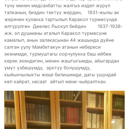
түнү менен медсанбатты жалгыз издеп жүрүп
тапканын, биздин тектүү жердин, 1931-жылы ак
жеринен кулакка тартылып Каракол түрмөсүндө
өлтүрүлгөн Дөөлөс Рыскул бийдин 1937-1938-
жж. эл душманы аталып Каракол түрмөсүнө
камалып, анын залакасынан 44 жашында дүйнө
салган уулу Мамбетакун атанын небереси
экенимди, турмуштагы оорчулукка баш ийбөө
керек экендигин, менин жаштыгымды, айыгардан
үмүт үзбөшүмдү, эрктүү болушумду,
кыйынчылыкты жеңе билишимди, дагы ушундай
көп кайрат, насаат айтып мени чыйралткан.