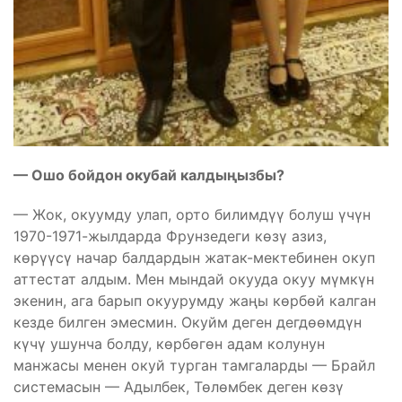
— Ошо бойдон окубай калдыңызбы?
— Жок, окуумду улап, орто билимдүү болуш үчүн
1970-1971-жылдарда Фрунзедеги көзү азиз,
көрүүсү начар балдардын жатак-мектебинен окуп
аттестат алдым. Мен мындай окууда окуу мүмкүн
экенин, ага барып окуурумду жаңы көрбөй калган
кезде билген эмесмин. Окуйм деген дегдөөмдүн
күчү ушунча болду, көрбөгөн адам колунун
манжасы менен окуй турган тамгаларды — Брайл
системасын — Адылбек, Төлөмбек деген көзү