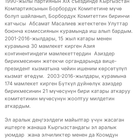
1990-жылы партиянын XIX съездинде Кыргызстан
Компартиясынын Борбордук Комитетине мүчө
болуп шайланып, Борбордук Комитеттин биринчи
катчысы Абсамат Масалиев жетектеген Улуттар
боюнча комиссиянын курамында иш алып бардым.
2001-2016-жылдары, 15 жыл катары менен
курамына 30 мамлекет кирген Азия
континентиндеги мамлекеттердин Азиздер
бирикмесинин жетекчи органдарында вице-
президент кызматына чейин ишеним көрсөтүлүп
кызмат өтөдүм. 2003-2016-жылдары, курамына
174 мамлекет кирген Бүткүл дүйнөлүк азиздер
бирикмесинин 21 мүчөсүнүн бири катары аткаруу
комитетинин мүчөсүнүн жооптуу милдетин
аткардым.
Эл аралык деңгээлдеги майыптар үчүн жасаган
иштерге жанаша Кыргызстандагы эл аралык
уюмдар жана элчиликтер менен да Коомдун