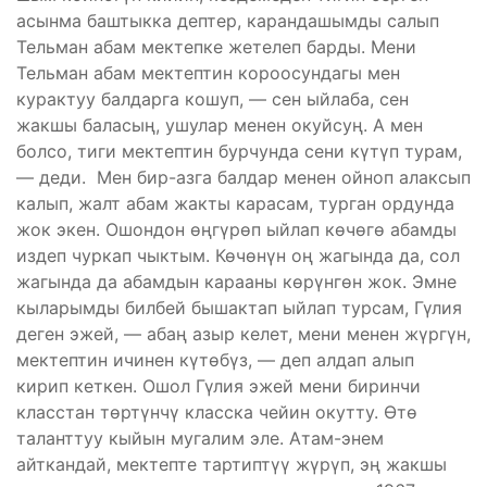
асынма баштыкка дептер, карандашымды салып
Тельман абам мектепке жетелеп барды. Мени
Тельман абам мектептин короосундагы мен
курактуу балдарга кошуп, — сен ыйлаба, сен
жакшы баласың, ушулар менен окуйсуң. А мен
болсо, тиги мектептин бурчунда сени күтүп турам,
— деди. Мен бир-азга балдар менен ойноп алаксып
калып, жалт абам жакты карасам, турган ордунда
жок экен. Ошондон өңгүрөп ыйлап көчөгө абамды
издеп чуркап чыктым. Көчөнүн оң жагында да, сол
жагында да абамдын карааны көрүнгөн жок. Эмне
кыларымды билбей бышактап ыйлап турсам, Гүлия
деген эжей, — абаң азыр келет, мени менен жүргүн,
мектептин ичинен күтөбүз, — деп алдап алып
кирип кеткен. Ошол Гүлия эжей мени биринчи
класстан төртүнчү класска чейин окутту. Өтө
таланттуу кыйын мугалим эле. Атам-энем
айткандай, мектепте тартиптүү жүрүп, эң жакшы