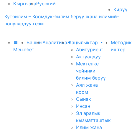
Кыргызча
Русский
Кирүү
Кутбилим – Коомдук-билим берүү жана илимий-
популярдуу гезит
Башкы
Аналитика
Жаңылыктар
Методик
Меню
бет
Абитуриент
иштер
Актуалдуу
Мектепке
чейинки
билим берүү
Аял жана
коом
Сынак
Инсан
Эл аралык
кызматташтык
Илим жана