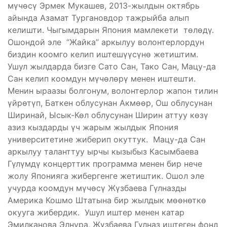
мүчөсү Эрмек Мукашев, 2013-жылдын октябрь
айында Азамат Тургановдор тажрыйба алып
келишти. Чыгымдарын Япония мамлекети төлөдү.
Ошондой эле “Жайка” аркылуу волонтерлордун
биздин коомго келип иштешүүсүнө жетиштим.
Ушул жылдарда бизге Сато Сан, Тако Сан, Мацу-да
Сан келип коомдун мүчөлөрү менен иштешти.
Менин ыраазы болгонум, волонтерлор жапон тилин
үйрөтүп, Баткен облусунан Акмөөр, Ош облусунан
Ширинай, Ысык-Көл облусунан Ширин аттуу көзү
азиз кыздарды үч жарым жылдык Япония
университетине жиберип окуттук. Мацу-да Сан
аркылуу таланттуу ырчы кызыбыз Касымбаева
Гүлүмдү концерттик программа менен бир нече
жолу Японияга жибергенге жетиштик. Ошол эле
учурда коомдун мүчөсү Жүзбаева Гүлназды
Америка Кошмо Штатына бир жылдык мөөнөткө
окууга жибердик. Ушул иштер менен катар
Эмилканова Элнура, Жүзбаева Гүлназ иштеген фонд