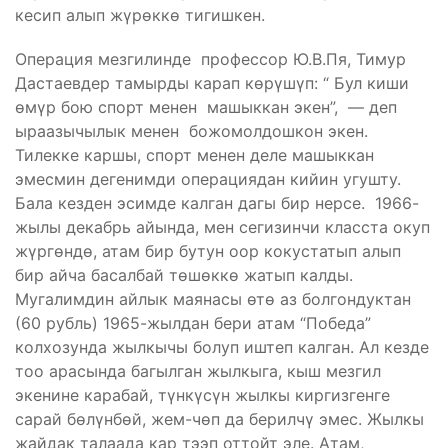
кесип алып жүрөккө тигишкен.
Операция мезгилинде профессор Ю.В.Пя, Тимур
Дастаевдер тамырды карап көрүшүп: “ Бул киши
өмүр бою спорт менен машыккан экен”, — деп
ыраазычылык менен божомолдошкон экен.
Тилекке каршы, спорт менен деле машыккан
эмесмин дегенимди операциядан кийин угушту.
Бала кезден эсимде калган дагы бир нерсе. 1966-
жылы декабрь айында, мен сегизинчи класста окуп
жүргөндө, атам бир бутун оор кокустатып алып
бир айча басалбай төшөккө жатып калды.
Мугалимдин айлык маянасы өтө аз болгондуктан
(60 рубль) 1965-жылдан бери атам “Победа”
колхозунда жылкычы болуп иштеп калган. Ал кезде
тоо арасында багылган жылкыга, кыш мезгил
экенине карабай, түнкүсүн жылкы киргизгенге
сарай бөлүнбөй, жем-чөп да берилчү эмес. Жылкы
жайдак талаада кар тээп оттойт эле. Атам,