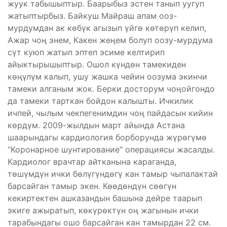
жуук табышыптыр. Баарыбыз эстен танып уугуп
жатыптырбыз. Байкуш Майраш апам ооз-
мурдумдан ак көбүк агызып үйгө көтөрүп келип,
Ажар чоң энем, Какен жеңем болуп оозу-мурдума
сүт куюп жатып эптеп эсиме келтирип
айыктырышыптыр. Ошол күндөн тамекиден
көңүлүм калып, ушу жашка чейин оозума экинчи
тамеки алганым жок. Берки досторум чоңойгондо
да тамеки тарткан бойдон калышты. Ичкилик
ичпей, чылым чекпегенимдин чоң пайдасын кийин
көрдүм. 2009-жылдын март айында Астана
шаарындагы кардиология борборунда жүрөгүмө
“Коронарное шунтирование” операциясы жасалды.
Кардиолог врачтар айтканына караганда,
төшүмдүн ички бөлүгүндөгү кан тамыр чыпалактай
барсайган тамыр экен. Көөдөндүн сөөгүн
кекиртектен ашказандын башына дейре таарып
экиге ажыратып, көкүрөктүн оң жагынын ички
тарабындагы ошо барсайган кан тамырдан 22 см.