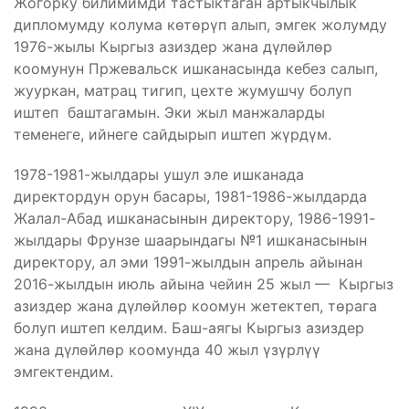
Жогорку билимимди тастыктаган артыкчылык
дипломумду колума көтөрүп алып, эмгек жолумду
1976-жылы Кыргыз азиздер жана дүлөйлөр
коомунун Пржевальск ишканасында кебез салып,
жууркан, матрац тигип, цехте жумушчу болуп
иштеп баштагамын. Эки жыл манжаларды
теменеге, ийнеге сайдырып иштеп жүрдүм.
1978-1981-жылдары ушул эле ишканада
директордун орун басары, 1981-1986-жылдарда
Жалал-Абад ишканасынын директору, 1986-1991-
жылдары Фрунзе шаарындагы №1 ишканасынын
директору, ал эми 1991-жылдын апрель айынан
2016-жылдын июль айына чейин 25 жыл — Кыргыз
азиздер жана дүлөйлөр коомун жетектеп, төрага
болуп иштеп келдим. Баш-аягы Кыргыз азиздер
жана дүлөйлөр коомунда 40 жыл үзүрлүү
эмгектендим.