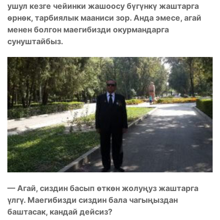
ушул кезге чейинки жашоосу бүгүнкү жаштарга
өрнөк, тарбиялык мааниси зор. Анда эмесе, агай
менен болгон маегибизди окурмандарга
сунуштайбыз.
— Агай, сиздин басып өткөн жолуңуз жаштарга
үлгү. Маегибизди сиздин бала чагыңыздан
баштасак, кандай дейсиз?