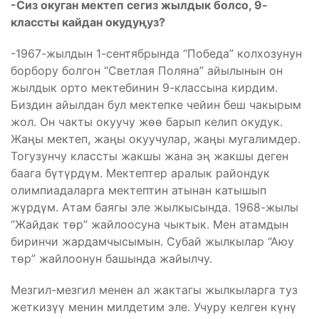
-Сиз окуган мектеп сегиз жылдык болсо, 9-
классты кайдан окудуңуз?
-1967-жылдын 1-сентябрында “Победа” колхозунун
борбору болгон “Светлая Поляна” айылынын он
жылдык орто мектебинин 9-классына кирдим.
Биздин айылдан бул мектепке чейин беш чакырым
жол. Он чакты окуучу жөө барып келип окудук.
Жаңы мектеп, жаңы окуучулар, жаңы мугалимдер.
Тогузунчу классты жакшы жана эң жакшы деген
баага бүтүрдүм. Мектептер аралык райондук
олимпиадаларга мектептин атынан катышып
жүрдүм. Атам баягы эле жылкысында. 1968-жылы
“Жайдак төр” жайлоосуна чыктык. Мен атамдын
биринчи жардамчысымын. Субай жылкылар “Аюу
төр” жайлоонун башында жайылчу.
Мезгил-мезгил менен ал жактагы жылкыларга туз
жеткизүү менин милдетим эле. Учуру келген күнү