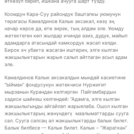
өткөзүп берип, ишкана ачууга шарт түздү.
Коомдун Кара-Суу райондук баштапкы уюмунун
төрагасы Камалдинов Калык аксакал, көзү эң
начар көрсө да, өтө зирек, тың алдам эле. Уюмду
жетектеген көп жылдар ичинде азиз, дудук, майып
адамдарга атасындай камкордук жасап келди.
Бирок эч убакта жасаган иштерин, элге кылган
жакшылыктарын жарыя салып айтпаган асыл адам
эле.
Камалдинов Калык аксакалдын мындай касиетине
“Ыйман” фондусунун жетекчиси Нуржигит
мырзанын Курандан келтирген Пайгамбардын
хадиси шайкеш келгендей: “Адамга, элге кылган
жакшылыгыңды айгайлап жарыялаба. Ошол кылган
жакшылыктарың жөнүндөгү маалыматтарды сууга
сал. Сууга салсаң ал жакшылыктарды балык билет.
Балык билбесе — Калык билет. Калык – “Жараткан”