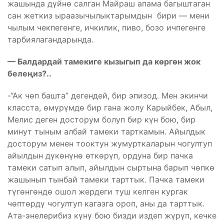
жашында дүйнө салган Майраш апама багыштаган
сан жеткиз ыраазычылыктарымдын бири — мени
чылым чекпегенге, ичкилик, пиво, бозо ичпегенге
тарбиялагандарында.
— Балдардай тамекиге кызыгып да көргөн жок
белеңиз?..
-“Ак чөп башта” дегендей, бир эпизод. Мен экинчи
класста, өмүрүмдө бир гана жолу Карыйбек, Абыл,
Мелис деген досторум болуп бир күн бою, бир
минут тыным албай тамеки тарткамын. Айылдык
досторум менен тооктун жумурткаларын чогултуп
айылдын дүкөнүнө өткөрүп, ордуна бир пачка
тамеки сатып алып, айылдын сыртына барып чөпкө
жашынып тынбай тамеки тарттык. Пачка тамеки
түгөнгөндө ошол жердеги туш келген кургак
чөптөрдү чогултуп кагазга ороп, аны да тарттык.
Ата-энелерибиз күнү бою бизди издеп жүрүп, кечке