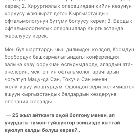
керек; 2. Хирургиялык операциядан кийин көзүнүн
көрүүсү жакшырат деген Кыргызстандын
офтальмологунун бүтүмү болуусу керек; 3. Бардык
офтальмологиялык операциялар Кыргызстанда
жасалуусу керек.
Мен бул шарттарды чын дилимден колдоп, Коомдун
борбордук башкармалыгындагы конференция
залына көзү оорукчан өспүрүмдөрдү, алардын ата-
энелерин, мектептин офтальмолог-врачтарын
чогултуп Мацу-да Сан, Токучи Сан менен
жолугушуу уюштурдум. Ошондон бери жетимиштен
ашуун кыргызстандык балдардын көздөрүнө
операция жасалды.
— 25 жыл айтканга оңой болгону менен, ал
учурдагы түмөн-түйшүктөр эсиңизде кыттай
куюлуп калды болуш керек?..