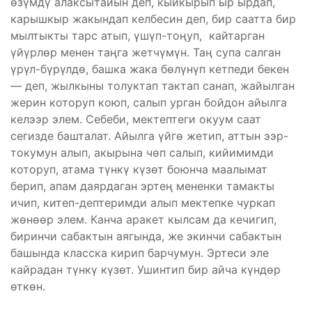
өзүмдү алаксытайын деп, кыйкырып ыр ырдап,
карышкыр жакындап келбесин деп, бир саатта бир
мылтыкты тарс атып, үшүп-тоңуп, кайтарган
үйүрлөр менен таңга жетчүмүн. Таң супа салган
үрүл-бүрүлдө, башка жака бөлүнүп кетпеди бекен
— деп, жылкыны толуктап тактап санап, жайылган
жерин которуп коюп, салып урган бойдон айылга
келээр элем. Себеби, мектептеги окуум саат
сегизде башталат. Айылга үйгө жетип, аттын ээр-
токумун алып, акырына чөп салып, кийимимди
которуп, атама түнкү күзөт боюнча маалымат
берип, апам даярдаган эртең мененки тамакты
ичип, китеп-дептеримди алып мектепке чуркап
жөнөөр элем. Канча аракет кылсам да кечигип,
биринчи сабактын аягында, же экинчи сабактын
башында класска кирип барчумун. Эртеси эле
кайрадан түнкү күзөт. Ушинтип бир айча күндөр
өткөн.