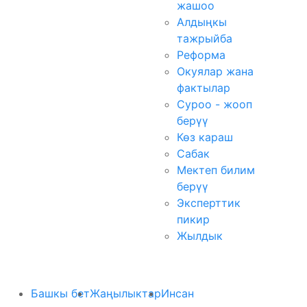
жашоо
Алдыңкы
тажрыйба
Реформа
Окуялар жана
фактылар
Суроо - жооп
берүү
Көз караш
Сабак
Мектеп билим
берүү
Эксперттик
пикир
Жылдык
Башкы бет
Жаңылыктар
Инсан