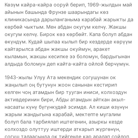
Көзүм кайра-кайра ооруй берип, 1969-жылдын май
айынын башында Фрунзе шаарындагы көз
клиникасында дарыланганыма карабай жарыкты да
көрбөй чыктым. Мен абдан окугум келчү. Жакшы
окугум келчү. Бирок көз көрбөйт. Капа болуп абдан
өкүндүм. Кудай шыпаа кылып бир кездерде көрүүм
кайтарылса абдан жакшы окуймун, аракет
кыламын, жакшы кесипке ээ боломун, бардыгынан
алдыда боломун деп кайта-кайта ойлой берчүмүн.
1943-жылы Улуу Ата мекендик согушунан ок
жаңылып оң бутунун жоон санынан кестирип
келген чоң атамдын бир тууган иниси, колхоздун
активдеринин бири, Абды атамдын айткан акыл-
насааты күнү бүгүнкүдөй эсимде. Ал киши өзүнүн
жарым жандыгына карабай, мектепте мугалим
болуп бала тарбиялап иштегенин, азыркы кезде
колхоздо олуттуу иштерди аткарып жүргөнүн,
согуш талаасында ок тийгенде кар аралап сойлоп,