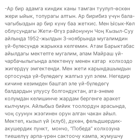
-Ар бир адамга киндик каны тамган туулуп-өскөн
жери ыйык, топурагы алтын. Ар бирибиз үчүн бала-
чагыбыздын ар бир күнү баа жеткис. Мен Ысык-Көл
облусундагы Жети-Өгүз районунун Чоң Кызыл-Суу
айлында 1952-жылдын 3-ноябрында мугалимдин
үй-бүлөсүндө жарыкка келгемин. Атам Барыктабас
айылдагы мектепте мугалим, апам Майраш үй-
чарбачылыгында алектенүү менен катар колхоздо
жигердүү эмгектенди. Мен жети карындашымдын
ортосунда үй-бүлөдөгү жалгыз уул элем. Негедир
кичине кезимден баштап эле үй-бүлөдөгү
балдардын улуусу болгондуктан, ата-энеме
колумдан келишинче жардам бергенге аракет
кылчумун. Айлыбыз бийик тоолордун арасында,
чоң суунун жээгинен орун алган чакан айыл.
Мектеп, кызыл үй (клуб), дүкөн, фельдшердик-
акушердик пункт, мончо, “Победа” колхозуна
тиешелүү арпа-үрөн сактоочу кампа, жумушчу