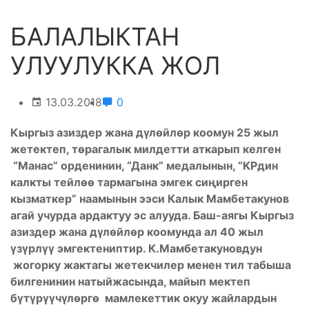
БАЛАЛЫКТАН
УЛУУЛУККА ЖОЛ
13.03.2018
0
Кыргыз азиздер жана дүлөйлөр коомун 25 жыл
жетектеп, төрагалык милдетти аткарып келген
“Манас” орденинин, “Данк” медалынын, “КРдин
калкты тейлөө тармагына эмгек сиңирген
кызматкер” наамынын ээси Калык Мамбетакунов
агай учурда ардактуу эс алууда. Баш-аягы Кыргыз
азиздер жана дүлөйлөр коомунда ал 40 жыл
үзүрлүү эмгектениптир. К.Мамбетакуновдун
жогорку жактагы жетекчилер менен тил табыша
билгенинин натыйжасында, майып мектеп
бүтүрүүчүлөргө мамлекеттик окуу жайлардын