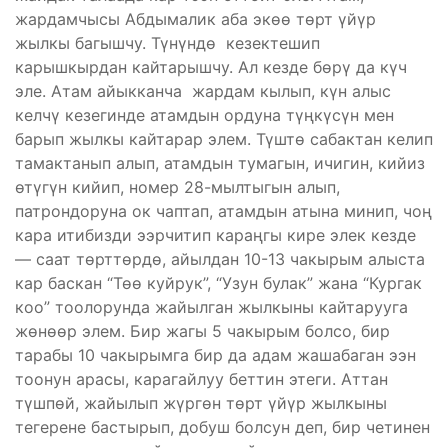
жардамчысы Абдымалик аба экөө төрт үйүр
жылкы багышчу. Түнүндө кезектешип
карышкырдан кайтарышчу. Ал кезде бөрү да күч
эле. Атам айыкканча жардам кылып, күн алыс
келчү кезегинде атамдын ордуна түңкүсүн мен
барып жылкы кайтарар элем. Түштө сабактан келип
тамактанып алып, атамдын тумагын, ичигин, кийиз
өтүгүн кийип, номер 28-мылтыгын алып,
патрондоруна ок чаптап, атамдын атына минип, чоң
кара итибизди ээрчитип караңгы кире элек кезде
— саат төрттөрдө, айылдан 10-13 чакырым алыста
кар баскан “Төө куйрук”, “Узун булак” жана “Кургак
коо” тоолорунда жайылган жылкыны кайтарууга
жөнөөр элем. Бир жагы 5 чакырым болсо, бир
тарабы 10 чакырымга бир да адам жашабаган ээн
тоонун арасы, карагайлуу беттин этеги. Аттан
түшпөй, жайылып жүргөн төрт үйүр жылкыны
тегерене бастырып, добуш болсун деп, бир четинен