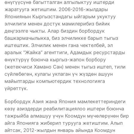
өнүгүүсүнө багытталган алгылыктуу иштерди
жаратууга жетиштим. 2006-2016-жылдары
Япониянын Кыргызстандагы ыйгарым укуктуу
элчилиги менен достук мамилерибиз бийик
деңгээлге чыкты. Алар биздин борбордук
башкармачылыкка, биз элчиликке барып тыгыз
иштештик. Элчилик менен гана чектелбей, эл
аралык ”Жайка” агенттиги, Адамдык ресурстарды
өнүктүрүү боюнча кыргыз-жапон борбору
(жетекчиси Хамано Сан) менен тыгыз иштеп, тили
сүйлөбөгөн, кулагы укпаган үч жүздөн ашуун
майыптарды компьютердик технологияга
үйрөттүк.
Борбордук Азия жана Япония мамлекеттериндеги
көзү азиздерди реабилитациялоо иштери боюнча
тажрыйба алмашуу үчүн Коомдун мүчөлөрүнөн бир
айга Японияга жиберип турууга жетиштим. Алып
айтсак, 2012-жылдын январь айында Коомдун