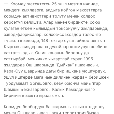
— Коомду жетектеген 25 жыл мезгил ичинде,
мендеги кыялдарга, алдыга койгон максаттарга
коомдун активисттери толугу менен колдоо
көрсөтүп келишти. Алар менен бирдикте, союз
кулаган өткөн кылымдын токсонунчу жылдарында,
завод-фабрикалар, колхоз-совхоздор талоонго
түшкөн кездерде, 148 гектар сугат, айдоо аянтын
Кыргыз азиздер жана дүлөйлөр коомунун эсебине
каттаттырдык. Он ишкананын бирөөнү да
саттырбай, менчикке чыгартпай туруп 1995-
жылдарда Ош шаарында “Дыйкан” ишканасын,
Кара-Суу шаарында дагы бир ишкана уюштурдук.
Ушул иштерде мага чын дилинен жардам беришкен
Турдумамат Эргешовго, көзү боюнча майыптар
Шамшы Бекназаровго, Калык Камалдиновго
биринчи кезекте ыраазымын.
Коомдун борбордук башкармалыгынын колдоосу
менен Ош шаарындагы эски территориябызда