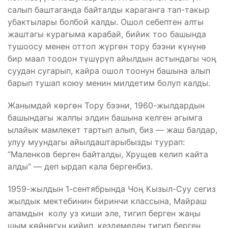
салып баштаганда байталды караганга тап-такыр
убактылары болбой калды. Ошол себептен алты
жаштагы курагыма карабай, бийик тоо башында
тушоосу менен оттоп жүргөн тору бээни күнүнө
бир маал тоодон түшүрүп айылдын астындагы чоң
суудан сугарып, кайра ошол тоонун башына алып
барып тушап коюу менин милдетим болуп калды.
Жанымдай көргөн Тору бээни, 1960-жылдардын
башындагы жалпы элдин башына келген агымга
ылайык мамлекет тартып алып, биз — жаш балдар,
улуу муундагы айылдаштарыбызды туурап:
“Маленков берген байталды, Хрущев келип кайта
алды” — деп ырдап кала бергенбиз.
1959-жылдын 1-сентябрында Чоң Кызыл-Суу сегиз
жылдык мектебинин биринчи классына, Майраш
апамдын колу уз киши эле, тигип берген жаңы
шым көйнөгүн кийип, кездемеден тигип берген