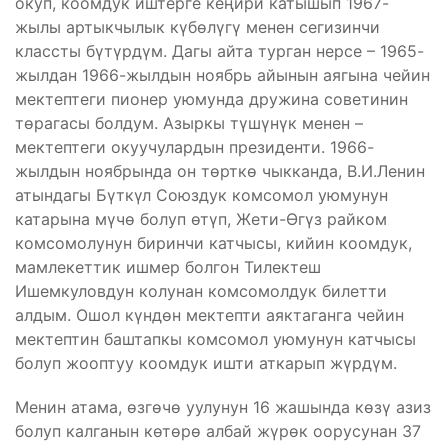
окуп, коомдук иштерге кеңири катышып 1967-
жылы артыкчылык күбөлүгү менен сегизинчи
классты бүтүрдүм. Дагы айта турган нерсе – 1965-
жылдан 1966-жылдын ноябрь айынын аягына чейин
мектептеги пионер уюмунда дружина советинин
төрагасы болдум. Азыркы түшүнүк менен –
мектептеги окуучулардын президенти. 1966-
жылдын ноябрында он төрткө чыкканда, В.И.Ленин
атындагы Бүткүл Союздук комсомол уюмунун
катарына мүчө болуп өтүп, Жети-Өгүз райком
комсомолунун биринчи катчысы, кийин коомдук,
мамлекеттик ишмер болгон Тилектеш
Ишемкуловдун колунан комсомолдук билетти
алдым. Ошол күндөн мектепти аяктаганга чейин
мектептин баштапкы комсомол уюмунун катчысы
болуп жооптуу коомдук ишти аткарып жүрдүм.
Менин атама, өзгөчө уулунун 16 жашында көзү азиз
болуп калганын көтөрө албай жүрөк оорусунан 37