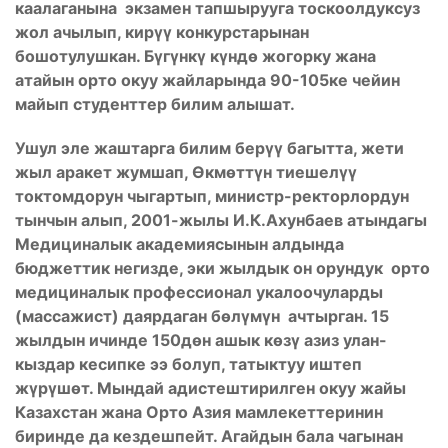
каалаганына экзамен тапшырууга тоскоолдуксуз
жол ачылып, кирүү конкурстарынан
бошотулушкан. Бүгүнкү күндө жогорку жана
атайын орто окуу жайларында 90-105ке чейин
майып студенттер билим алышат.
Ушул эле жаштарга билим берүү багытта, жети
жыл аракет жумшап, Өкмөттүн тиешелүү
токтомдорун чыгартып, министр-ректорлордун
тынчын алып, 2001-жылы И.К.Ахунбаев атындагы
Медициналык академиясынын алдында
бюджеттик негизде, эки жылдык он орундук орто
медициналык профессионал укалоочуларды
(массажист) даярдаган бөлүмүн ачтырган. 15
жылдын ичинде 150дөн ашык көзү азиз улан-
кыздар кесипке ээ болуп, татыктуу иштеп
жүрүшөт. Мындай адистештирилген окуу жайы
Казахстан жана Орто Азия мамлекеттеринин
биринде да кездешпейт. Агайдын бала чагынан