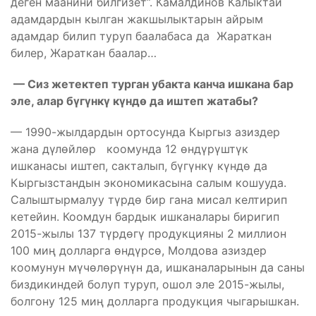
деген маанини билгизет”. Камалдинов Калыктай
адамдардын кылган жакшылыктарын айрым
адамдар билип туруп баалабаса да Жараткан
билер, Жараткан баалар…
— Сиз жетектеп турган убакта канча ишкана бар
эле, алар бүгүнкү күндө да иштеп жатабы?
— 1990-жылдардын ортосунда Кыргыз азиздер
жана дүлөйлөр коомунда 12 өндүрүштүк
ишканасы иштеп, сакталып, бүгүнкү күндө да
Кыргызстандын экономикасына салым кошууда.
Салыштырмалуу түрдө бир гана мисал келтирип
кетейин. Коомдун бардык ишканалары биригип
2015-жылы 137 түрдөгү продукцияны 2 миллион
100 миң долларга өндүрсө, Молдова азиздер
коомунун мүчөлөрүнүн да, ишканаларынын да саны
биздикиндей болуп туруп, ошол эле 2015-жылы,
болгону 125 миң долларга продукция чыгарышкан.