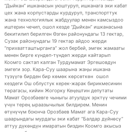
“Дыйкан” ишканасын уюштуруп, ишканага эки кабат
цех жана корпустарды курдуруп, транспорттук
жана технологиялык жабдуулар менен камсыздоо
иштерин чечип, ошол кезде “Дыйкан” ишканасына
бекитилип берилген Өзгөн районундагы 13 гектар,
Сузак районундагы 19 гектар айдоо жерди
“прихватташтырганга” жол бербей, эмгек жамааты
менен бирге күндөп-түндөп жерди кайтарып
Коомго сактап калган Турдумамат Эргешовдун
эмгеги зор. Кара-Суу шаарына жаңы ишкана
түзүүгө бирден бир көмөк көрсөткөн ошол
кездеги Ош облустук керек-жарак бирикмесинин
төрагасы, кийин Жогорку Кеңештин депутаты
Мамат Орозбаевге чыныгы атуулдук эрктүү чечими
үчүн терең ыраазычылык билдирем. Менин
өтүнүчүм боюнча Орозбаев Мамат ага Кара-Суу
шаарындагы мурдагы эки кабат “Балдар дүйнөсү”
аттуу дүкөндүн имаратын биздин Коомго акысыз