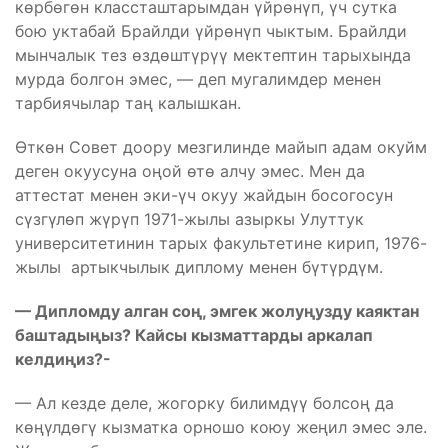
көрбөгөн классташтарымдан үйрөнүп, үч сутка
бою уктабай Брайлди үйрөнүп чыктым. Брайлди
мынчалык тез өздөштүрүү мектептин тарыхында
мурда болгон эмес, — деп мугалимдер менен
тарбиячылар таң калышкан.
Өткөн Совет доору мезгилинде майып адам окуйм
деген окуусуна оңой өтө алчу эмес. Мен да
аттестат менен эки-үч окуу жайдын босогосун
сүзгүлөп жүрүп 1971-жылы азыркы Улуттук
университетинин тарых факультетине кирип, 1976-
жылы артыкчылык диплому менен бүтүрдүм.
— Дипломду алган соң, эмгек жолуңузду каяктан
баштадыңыз? Кайсы кызматтарды аркалап
келдиңиз?-
— Ал кезде деле, жогорку билимдүү болсоң да
көңүлдөгү кызматка орношо коюу жеңил эмес эле.