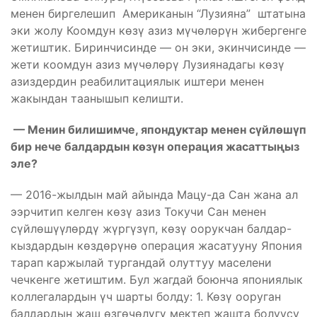
менен биргелешип Американын “Лузияна” штатына
эки жолу Коомдун көзү азиз мүчөлөрүн жибергенге
жетиштик. Биринчисинде — он эки, экинчисинде —
жети коомдун азиз мүчөлөрү Лузиянадагы көзү
азиздердин реабилитациялык иштери менен
жакындан таанышып келишти.
— Менин билишимче, япондуктар менен сүйлөшүп
бир нече балдардын көзүн операция жасаттыңыз
эле?
— 2016-жылдын май айында Мацу-да Сан жана ал
ээрчитип келген көзү азиз Токучи Сан менен
сүйлөшүүлөрдү жүргүзүп, көзү оорукчан балдар-
кыздардын көздөрүнө операция жасатууну Япония
тарап каржылай тургандай олуттуу маселени
чечкенге жетиштим. Бул жагдай боюнча япониялык
коллегалардын үч шарты болду: 1. Көзү ооруган
балдардын жаш өзгөчөлүгү мектеп жашта болуусу