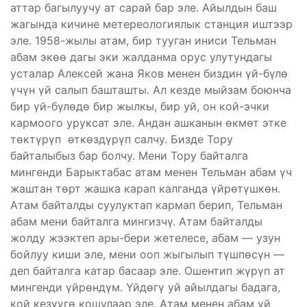
аттар багылуучу ат сарай бар эле. Айылдын баш
жагында кичине метереологиялык станция иштээр
эле. 1958-жылы атам, бир тууган иниси Тельман
абам экөө дагы эки жалданма орус улутундагы
усталар Алексей жана Яков менен биздин үй-бүлө
үчүн үй салып башташты. Ал кезде мыйзам боюнча
бир үй-бүлөдө бир жылкы, бир уй, он кой-эчки
кармоого уруксат эле. Андан ашканын өкмөт этке
төктүрүп өткөздүрүп салчу. Бизде Тору
байталыбыз бар болчу. Мени Тору байталга
мингенди Барыктабас атам менен Тельман абам үч
жаштан төрт жашка карап калганда үйрөтүшкөн.
Атам байталды суулуктап кармап берип, Тельман
абам мени байталга мингизчү. Атам байталды
жолду жээктеп ары-бери жетелесе, абам — узун
бойлуу киши эле, мени ооп жыгылып түшпөсүн —
деп байталга катар басаар эле. Ошентип жүрүп ат
мингенди үйрөндүм. Үйдөгү уй айылдагы бадага,
кой кезүүгө кошулаар эле. Атам менен абам үй