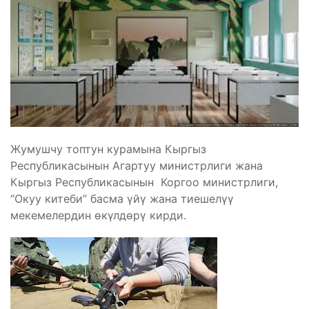
Жумушчу топтун курамына Кыргыз
Республикасынын Агартуу министрлиги жана
Кыргыз Республикасынын Коргоо министрлиги,
“Окуу китеби” басма үйү жана тиешелүү
мекемелердин өкүлдөрү кирди.