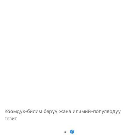
Коомдук-билим берүү жана илимий-популярдуу
гезит