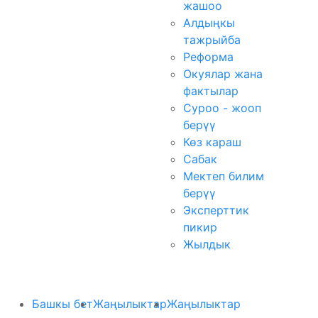
жашоо
Алдыңкы
тажрыйба
Реформа
Окуялар жана
фактылар
Суроо - жооп
берүү
Көз караш
Сабак
Мектеп билим
берүү
Эксперттик
пикир
Жылдык
Башкы бет
Жаңылыктар
Жаңылыктар