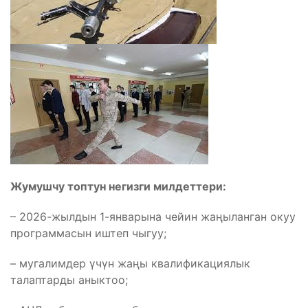
Жумушчу топтун негизги милдеттери:
– 2026-жылдын 1-январына чейин жаңыланган окуу
программасын иштеп чыгуу;
– мугалимдер үчүн жаңы квалификациялык
талаптарды аныктоо;