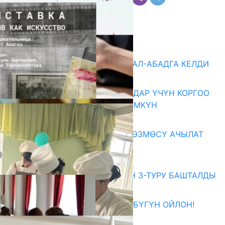
Комментарийлер
Акыркы жаңылыктар
«БИРИМДИК КЕРБЕНИ» ЖАЛАЛ-АБАДГА КЕЛДИ
07.08.2026
КОРРУПЦИЯНЫ КАБАРЛАГАНДАР ҮЧҮН КОРГОО
ЧАРАЛАРЫ КҮЧӨТҮЛҮШҮ МҮМКҮН
07.08.2026
«АРХИВ – ИСКУССТВО» КӨРГӨЗМӨСҮ АЧЫЛАТ
07.08.2026
Абитуриент
ЖОЖДОРГО КАБЫЛ АЛУУНУН 3-ТУРУ БАШТАЛДЫ
27.07.2026
ӨЗҮҢДҮН КЕЛЕЧЕГИҢ ҮЧҮН БҮГҮН ОЙЛОН!
20.07.2026