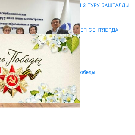
ЖОЖДОРГО КАБЫЛ АЛУУНУН 2-ТУРУ БАШТАЛДЫ
20.07.2026
Медиа
СУЗАКТА 750 ОРУНДУУ МЕКТЕП СЕНТЯБРДА
ПАЙДАЛАНУУГА БЕРИЛЕТ
07.08.2025
Улуу Жеңиштин жандуу сөзү
29.04.2025
Награды в преддверии Дня Победы
29.04.2025