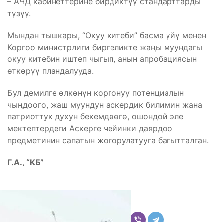
– АЧД кабинеттерине бирдиктүү стандарттарды
түзүү.
Мындан тышкары, “Окуу китеби” басма үйү менен
Коргоо министрлиги биргеликте жаңы муундагы
окуу китебин иштеп чыгып, анын апробациясын
өткөрүү пландалууда.
Бул демилге өлкөнүн коргонуу потенциалын
чыңдоого, жаш муундун аскердик билимин жана
патриоттук духун бекемдөөгө, ошондой эле
мектептердеги Аскерге чейинки даярдоо
предметинин сапатын жогорулатууга багытталган.
Г.А., “КБ”
Бөлүшүү