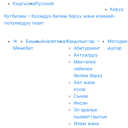
Кыргызча
Русский
Кирүү
Кутбилим – Коомдук-билим берүү жана илимий-
популярдуу гезит
Башкы
Аналитика
Жаңылыктар
Методик
Меню
бет
Абитуриент
иштер
Актуалдуу
Мектепке
чейинки
билим берүү
Аял жана
коом
Сынак
Инсан
Эл аралык
кызматташтык
Илим жана