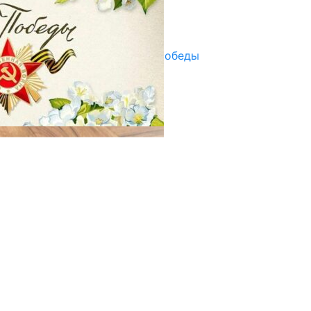
Улуу Жеңиштин жандуу сөзү
29.04.2025
Награды в преддверии Дня Победы
29.04.2025