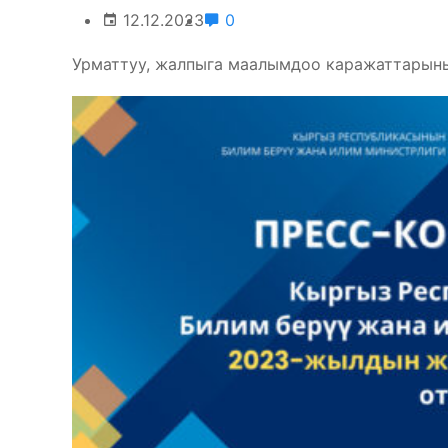
12.12.2023
0
Урматтуу, жалпыга маалымдоо каражаттарыны