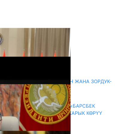
кыркы жаңылыктар
ГЕНДЕРДИК БАСМЫРЛООДОН ЖАНА ЗОРДУК-
ЗОМБУЛУКТАН КОРГОО
07.08.2026
КЫРГЫЗ ТАРЫХЫ ТАСМАДА: «БАРСБЕК
КАГАН» КӨРКӨМ ТАСМАСЫ ЖАРЫК КӨРҮҮ
АЛДЫНДА
07.08.2026