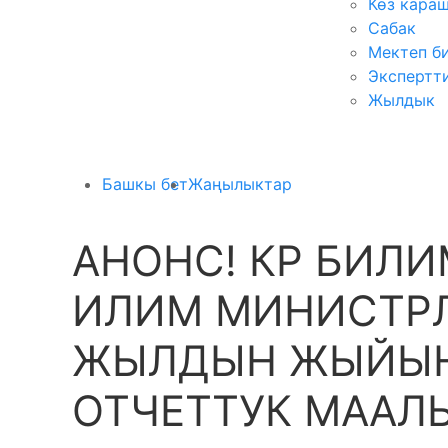
Көз кара
Сабак
Мектеп б
Экспертт
Жылдык
Башкы бет
Жаңылыктар
АНОНС! КР БИЛИ
ИЛИМ МИНИСТРЛ
ЖЫЛДЫН ЖЫЙЫН
ОТЧЕТТУК МАА