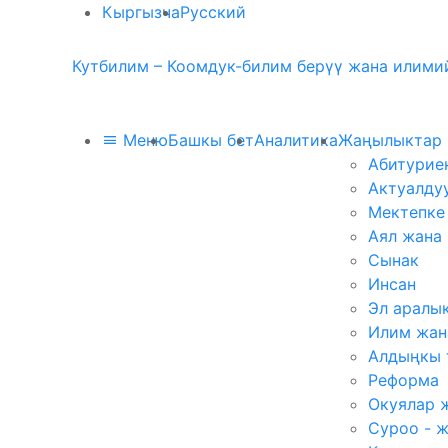
Кыргызча
Русский
Кутбилим – Коомдук-билим берүү жана илимий
Меню
Башкы бет
Аналитика
Жаңылыктар
Абитурие
Актуалду
Мектепке
Аял жана
Сынак
Инсан
Эл аралы
Илим жан
Алдыңкы 
Реформа
Окуялар 
Суроо - 