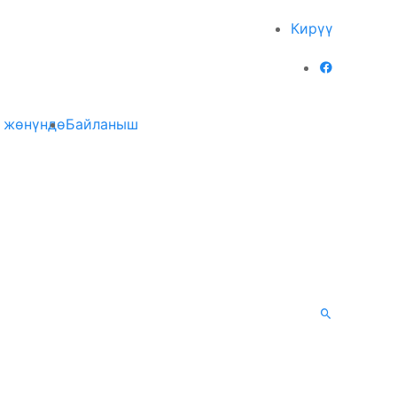
Кирүү
 жөнүндө
Байланыш