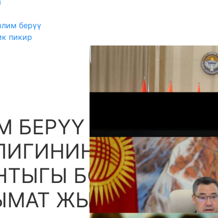
ш
илим берүү
ик пикир
М БЕРҮҮ ЖАНА
А
ИГИНИН 2023-
ТЫГЫ БОЮНЧА
ЛЫМАТ ЖЫЙЫНЫ