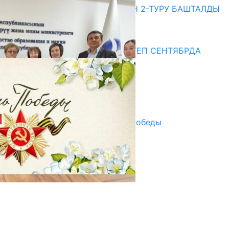
ЖОЖДОРГО КАБЫЛ АЛУУНУН 2-ТУРУ БАШТАЛДЫ
20.07.2026
Медиа
СУЗАКТА 750 ОРУНДУУ МЕКТЕП СЕНТЯБРДА
ПАЙДАЛАНУУГА БЕРИЛЕТ
07.08.2025
Улуу Жеңиштин жандуу сөзү
29.04.2025
Награды в преддверии Дня Победы
29.04.2025