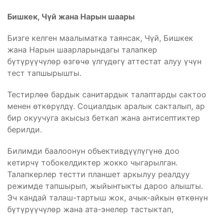
Бишкек,
Чүй жана Нарын шаары
Бизге келген маалыматка таянсак, Чүй, Бишкек
жана Нарын шаарларындагы талапкер
бүтүрүүчүлөр өзгөчө үлгүдөгү аттестат алуу үчүн
тест тапшырышты.
Тестирлөө бардык санитардык талаптарды сактоо
менен өткөрүлдү. Социалдык аралык сакталып, ар
бир окуучуга акысыз беткап жана антисептиктер
берилди.
Билимди баалоонун объективдүүлүгүнө доо
кетирчү тобокелдиктер жокко чыгарылган.
Талапкерлер тестти планшет аркылуу реалдуу
режимде тапшырып, жыйынтыкты дароо алышты.
Эч кандай талаш-тартыш жок, ачык-айкын өткөнүн
бүтүрүүчүлөр жана ата-энелер тастыктап,