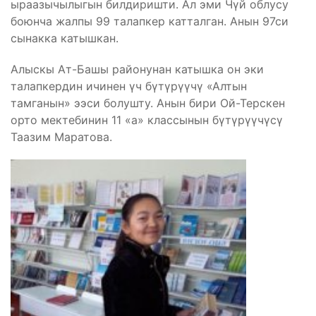
ыраазычылыгын билдиришти. Ал эми Чүй облусу
боюнча жалпы 99 талапкер катталган. Анын 97си
сынакка катышкан.
Алыскы Ат-Башы районунан катышка он эки
талапкердин ичинен үч бүтүрүүчү «Алтын
тамганын» ээси болушту. Анын бири Ой-Терскен
орто мектебинин 11 «а» классынын бүтүрүүчүсү
Таазим Маратова.