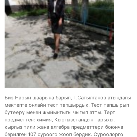
Биз Нарын шаарына барып, Т.Сатылганов атындагы
мектепте онлайн тест тапшырдык. Тест тапшырып
бүтөөрү менен жыйынтыгы чыгып атты. Төрт
предметтен: химия, Кыргызстандын тарыхы,
кыргыз тили жана алгебра предметтери боюнча
берилген 107 суроого жооп бердик. Суроолорго