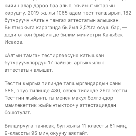
кийин алар дароо баа алып, жыйынтыктарын
көрүштү. 2019-жылы 1065 адам тест тапшырып, 182
бүтүрүүчү «Алтын тамга» аттестатын алышкан.
Былтыркыга караганда быйыл 2,5%га өсүш бар, —
деди өткөн брифингде билим министри Каныбек
Исаков.
«Алтын тамга» тестирлөөсүнө катышкан
бүтүрүүчүлөрдүн 17 пайызы артыкчылык
аттестатын алышат.
Тестти кыргыз тилинде тапшыргандардын саны
585, орус тилинде 430, өзбек тилинде 29га жетти.
Тесттин жыйынтыгы менен макул болгондор
мамлекеттик жыйынтыктоочу аттестациядан
бошотулат.
Билдирүүгө таянсак, бул жылы 11-классты 61 миң,
9-классты 95 миң окуучу аяктайт.