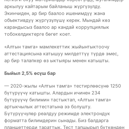
аркылуу кайтарым байланыш жүргүзүлдү.
Экинчиден, ар бир баалоо ишенимдүү жана
объективдүү жүргүзүлүшү керек. Мындай кѳз
карандысыз баалоо ар кандай коррупциялык
тобокелдиктерге бѳгѳт коет.
«Алтын тамга» мамлекеттик жыйынтыктоочу
аттестациясына катышуу милдеттүү түрдѳ эмес,
ар бир талапкер ѳз ыктыяры менен катышты.
Быйыл 2,5% өсүш бар
— 2020-жылы «Алтын тамга» тестирлөөсүнө 1250
бүтүрүүчү катышты. Алардын ичинен 234
бүтүрүүчү билимин тастыктап, «Алтын тамга»
артыкчылык аттестатына ээ болушту.
Бүтүрүүчүлөр реалдуу режимде электрондук
форматта билимдерин сынады. Биз балдарга
планшеттерди тараттык. Тест тапшырып бүткөндөн