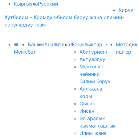
Кыргызча
Русский
Кирүү
Кутбилим – Коомдук-билим берүү жана илимий-
популярдуу гезит
Башкы
Аналитика
Жаңылыктар
Методик
Меню
бет
Абитуриент
иштер
Актуалдуу
Мектепке
чейинки
билим берүү
Аял жана
коом
Сынак
Инсан
Эл аралык
кызматташтык
Илим жана