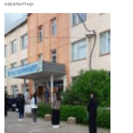
каралыптыр.