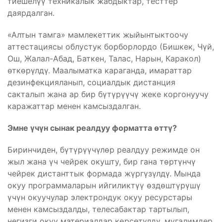
тиешелүү техникалык жабдыктар, тесттер
даярдалган.
«Алтын тамга» мамлекеттик жыйынтыктоочу
аттестациясы облустук борборлордо (Бишкек, Чүй,
Ош, Жалал-Абад, Баткен, Талас, Нарын, Каракол)
ѳткѳрүлдү. Маалыматка караганда, имараттар
дезинфекцияланып, социалдык дистанция
сакталып жана ар бир бүтүрүүчү жеке коргонуучу
каражаттар менен камсыздалган.
Эмне үчүн сынак реалдуу форматта ѳттү?
Биринчиден, бүтүрүүчүлѳр реалдуу режимде он
жыл жана үч чейрек окушту, бир гана тѳртүнчү
чейрек дистанттык формада жүргүзүлдү. Мында
окуу программаларын ийгиликтүү ѳздѳштүрүшү
үчүн окуучулар электрондук окуу ресурстары
менен камсыздалды, телесабактар тартылып,
негизги окуу материалдар кѳрсѳтүлдү, мугалимдер