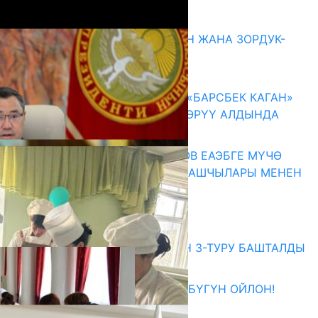
Акыркы жаңылыктар
ГЕНДЕРДИК БАСМЫРЛООДОН ЖАНА ЗОРДУК-
ЗОМБУЛУКТАН КОРГОО
07.08.2026
КЫРГЫЗ ТАРЫХЫ ТАСМАДА: «БАРСБЕК КАГАН»
КӨРКӨМ ТАСМАСЫ ЖАРЫК КӨРҮҮ АЛДЫНДА
07.08.2026
ПРЕЗИДЕНТ САДЫР ЖАПАРОВ ЕАЭБГЕ МҮЧӨ
МАМЛЕКЕТТЕРДИН ӨКМӨТ БАШЧЫЛАРЫ МЕНЕН
ЖОЛУГУШТУ
07.08.2026
Абитуриент
ЖОЖДОРГО КАБЫЛ АЛУУНУН 3-ТУРУ БАШТАЛДЫ
27.07.2026
ӨЗҮҢДҮН КЕЛЕЧЕГИҢ ҮЧҮН БҮГҮН ОЙЛОН!
20.07.2026