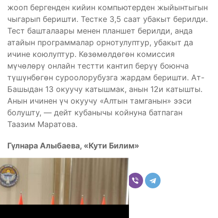
жооп бергенден кийин компьютерден жыйынтыгын
чыгарып беришти. Тестке 3,5 саат убакыт берилди.
Тест башталаары менен планшет берилди, анда
атайын программалар орнотулуптур, убакыт да
ичине коюлуптур. Көзөмөлдөгөн комиссия
мүчөлөрү онлайн тестти кантип берүү боюнча
түшүнбөгөн суроолорубузга жардам беришти. Ат-
Башыдан 13 окуучу катышмак, анын 12и катышты.
Анын ичинен үч окуучу «Алтын тамганын» ээси
болушту, — дейт кубанычы койнуна батпаган
Таазим Маратова.
Гүлнара Алыбаева, «Кути Билим»
Бөлүшүү
Комментарийлер