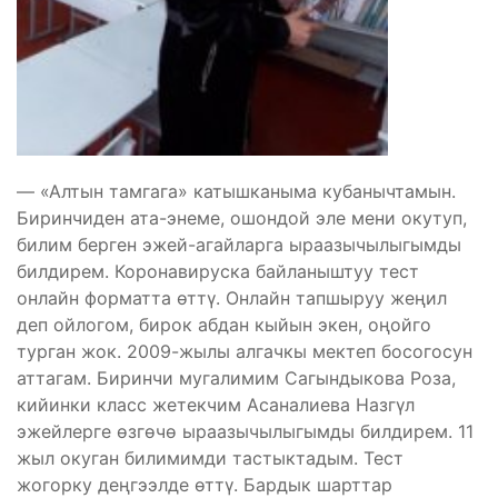
— «Алтын тамгага» катышканыма кубанычтамын.
Биринчиден ата-энеме, ошондой эле мени окутуп,
билим берген эжей-агайларга ыраазычылыгымды
билдирем. Коронавируска байланыштуу тест
онлайн форматта өттү. Онлайн тапшыруу жеңил
деп ойлогом, бирок абдан кыйын экен, оңойго
турган жок. 2009-жылы алгачкы мектеп босогосун
аттагам. Биринчи мугалимим Сагындыкова Роза,
кийинки класс жетекчим Асаналиева Назгүл
эжейлерге өзгөчө ыраазычылыгымды билдирем. 11
жыл окуган билимимди тастыктадым. Тест
жогорку деңгээлде өттү. Бардык шарттар