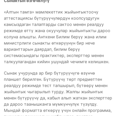
Сынактын өзгөчөлүгү
«Алтын тамга» мамлекеттик жыйынтыктоочу
аттестациясы бүтүрүүчүлөрдүн коопсуздугун
камсыздаган талаптарды сактоо менен реалдуу
режимде өттү жана окуучулар жыйынтыкты дароо
колуна алышты. Анткени Билим берүү жана илим
министрлиги сынакты өткөрүүнүн бир нече
варианттарын даярдап, билим берүү
системасындагы практиктер, эксперттер менен
талкуулагандан кийин ушундай чечимге келишкен.
Сынак учурунда ар бир бүтүрүүчүгѳ ѳзүнчѳ
планшет берилген. Бүтүрүүчү тѳрт предметтен
реалдуу режимде тест тапшырып, бүтөөрү менен
жыйынтык чыгарылып турду. Жалпы жыйынтык
менен бүтүрүүчү да, кабыл алып жаткан эксперттер
да дароо таанышканга мүмкүнчүлүк түзүлдү.
Мындай форматта ѳткѳрүү үчүн онлайн программа,