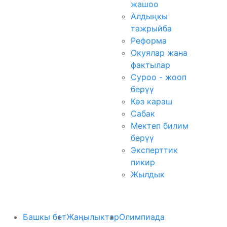
жашоо
Алдыңкы
тажрыйба
Реформа
Окуялар жана
фактылар
Суроо - жооп
берүү
Көз караш
Сабак
Мектеп билим
берүү
Эксперттик
пикир
Жылдык
Башкы бет
Жаңылыктар
Олимпиада