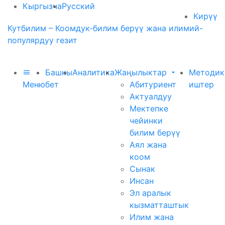
Кыргызча
Русский
Кирүү
Кутбилим – Коомдук-билим берүү жана илимий-
популярдуу гезит
Башкы
Аналитика
Жаңылыктар
Методик
Меню
бет
Абитуриент
иштер
Актуалдуу
Мектепке
чейинки
билим берүү
Аял жана
коом
Сынак
Инсан
Эл аралык
кызматташтык
Илим жана