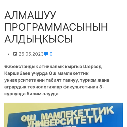
АЛМАШУУ
ПРОГРАММАСЫНЫН
АЛДЫҢКЫСЫ
25.05.2023
0
Өзбекстандык этникалык кыргыз Шерзод
Каршибаев учурда Ош мамлекеттик
университетинин табият таануу, туризм жана
агрардык технологиялар факультетинин 3-
курсунда билим алууда.