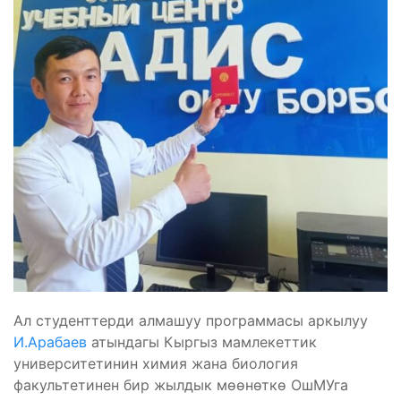
Ал студенттерди алмашуу программасы аркылуу
И.Арабаев
атындагы Кыргыз мамлекеттик
университетинин химия жана биология
факультетинен бир жылдык мөөнөткө ОшМУга