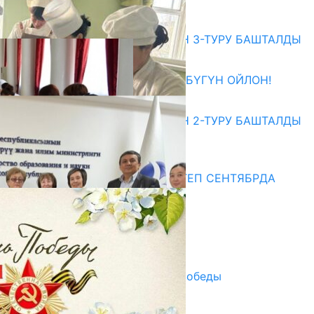
Абитуриент
ЖОЖДОРГО КАБЫЛ АЛУУНУН 3-ТУРУ БАШТАЛДЫ
27.07.2026
ӨЗҮҢДҮН КЕЛЕЧЕГИҢ ҮЧҮН БҮГҮН ОЙЛОН!
20.07.2026
ЖОЖДОРГО КАБЫЛ АЛУУНУН 2-ТУРУ БАШТАЛДЫ
20.07.2026
Медиа
СУЗАКТА 750 ОРУНДУУ МЕКТЕП СЕНТЯБРДА
ПАЙДАЛАНУУГА БЕРИЛЕТ
07.08.2025
Улуу Жеңиштин жандуу сөзү
29.04.2025
Награды в преддверии Дня Победы
29.04.2025