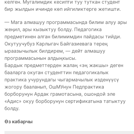
келген. Мугалимдик кесипти туу туткан студент
бир жылдын ичинде көп ийгиликтерге жетишти.
— Мага алмашуу программасында билим алуу ары
жеңил, ары кызыктуу болду. Педагогика
предметинен алган билимимдин пайдасы тийди.
Окутуучубуз Карлыгач Байгазиевага терең
ыраазычылык билдирем, — дейт алмашуу
программасынын алдыңкысы.
Бардык предметтерден жалаң «эң жакшы» деген
бааларга окуган студенттин педагогикалык
практика учурундагы чыгармачылык изденүүсү
жогору бааланып, ОшМУнун Педпрактика
борборунун Ардак грамотасына, ошондой эле
«Адис» окуу борборунун сертификатына татыктуу
болду.
Өз кабарчы