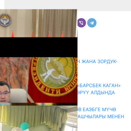
Бөлүшүү
Комментарийлер
Акыркы жаңылыктар
ГЕНДЕРДИК БАСМЫРЛООДОН ЖАНА ЗОРДУК-
ЗОМБУЛУКТАН КОРГОО
07.08.2026
КЫРГЫЗ ТАРЫХЫ ТАСМАДА: «БАРСБЕК КАГАН»
КӨРКӨМ ТАСМАСЫ ЖАРЫК КӨРҮҮ АЛДЫНДА
07.08.2026
ПРЕЗИДЕНТ САДЫР ЖАПАРОВ ЕАЭБГЕ МҮЧӨ
МАМЛЕКЕТТЕРДИН ӨКМӨТ БАШЧЫЛАРЫ МЕНЕН
ЖОЛУГУШТУ
07.08.2026