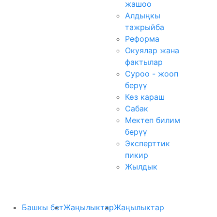
жашоо
Алдыңкы
тажрыйба
Реформа
Окуялар жана
фактылар
Суроо - жооп
берүү
Көз караш
Сабак
Мектеп билим
берүү
Эксперттик
пикир
Жылдык
Башкы бет
Жаңылыктар
Жаңылыктар