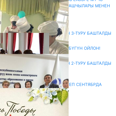
МАМЛЕКЕТТЕРДИН ӨКМӨТ БАШЧЫЛАРЫ МЕНЕН
ЖОЛУГУШТУ
07.08.2026
Абитуриент
ЖОЖДОРГО КАБЫЛ АЛУУНУН 3-ТУРУ БАШТАЛДЫ
27.07.2026
ӨЗҮҢДҮН КЕЛЕЧЕГИҢ ҮЧҮН БҮГҮН ОЙЛОН!
20.07.2026
ЖОЖДОРГО КАБЫЛ АЛУУНУН 2-ТУРУ БАШТАЛДЫ
20.07.2026
Медиа
СУЗАКТА 750 ОРУНДУУ МЕКТЕП СЕНТЯБРДА
ПАЙДАЛАНУУГА БЕРИЛЕТ
07.08.2025
Улуу Жеңиштин жандуу сөзү
29.04.2025