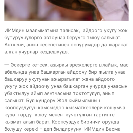
ИИМдин маалыматына таянсак, айдоого укугу жок
бүтүрүүчүлөргө автоунаа берүүгө тыюу салынат.
Анткени, анын кесепетинен өспүрүмдөр да жаракат
алган учурлар кездешүүдө.
— Эскерте кетсек, азыркы эрежелерге ылайык, мас
абалында унаа башкарган айдоочу бир жылга унаа
башкаруу укугунан ажыратылат жана айдоого
укугу жок айдоочу унаа башкарган учурда унаасын
убактылуу айып аянтчасына токтотулуп, айып
салынат. Бул күндөрү Жол кыймылынын
коопсуздугун камсыздоо кызматкерлери кошумча
күзөттөрдү коюу менен күчөтүлгөн тартипте
кызмат алып барат. Коопсуздук биринчи орунда
болушу керек! – деп билдирүүнү ИИМдин Басма