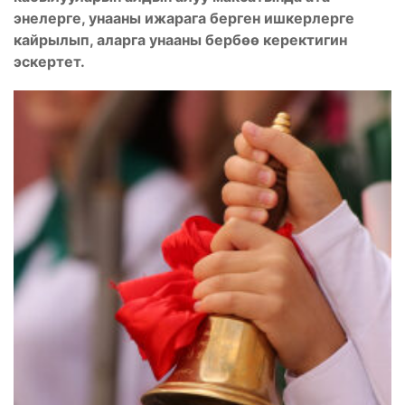
энелерге, унааны ижарага берген ишкерлерге
кайрылып, аларга унааны бербөө керектигин
эскертет.