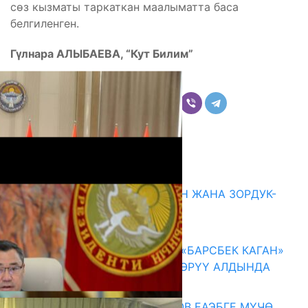
сөз кызматы таркаткан маалыматта баса
белгиленген.
Гүлнара АЛЫБАЕВА, “Кут Билим”
Бөлүшүү
Комментарийлер
Акыркы жаңылыктар
ГЕНДЕРДИК БАСМЫРЛООДОН ЖАНА ЗОРДУК-
ЗОМБУЛУКТАН КОРГОО
07.08.2026
КЫРГЫЗ ТАРЫХЫ ТАСМАДА: «БАРСБЕК КАГАН»
КӨРКӨМ ТАСМАСЫ ЖАРЫК КӨРҮҮ АЛДЫНДА
07.08.2026
ПРЕЗИДЕНТ САДЫР ЖАПАРОВ ЕАЭБГЕ МҮЧӨ