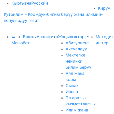
Кыргызча
Русский
Кирүү
Кутбилим – Коомдук-билим берүү жана илимий-
популярдуу гезит
Башкы
Аналитика
Жаңылыктар
Методик
Меню
бет
Абитуриент
иштер
Актуалдуу
Мектепке
чейинки
билим берүү
Аял жана
коом
Сынак
Инсан
Эл аралык
кызматташтык
Илим жана