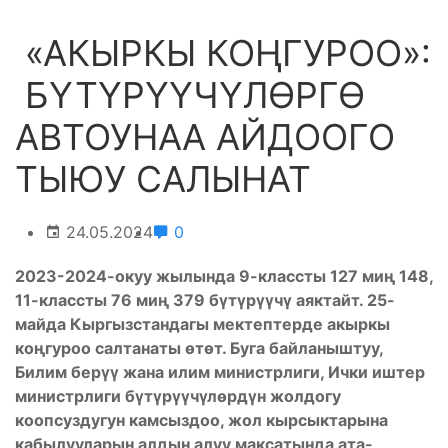
«АКЫРКЫ КОҢГУРОО»:
БҮТҮРҮҮЧҮЛӨРГӨ
АВТОУНАА АЙДООГО
ТЫЮУ САЛЫНАТ
24.05.2024
0
2023-2024-окуу жылында 9-классты 127 миң 148,
11-классты 76 миң 379 бүтүрүүчү аяктайт. 25-
майда Кыргызстандагы мектептерде акыркы
коңгуроо салтанаты өтөт. Буга байланыштуу,
Билим берүү жана илим министрлиги, Ички иштер
министрлиги бүтүрүүчүлөрдүн жолдогу
коопсуздугун камсыздоо, жол кырсыктарына
кабылууларын алдын алуу максатында ата-