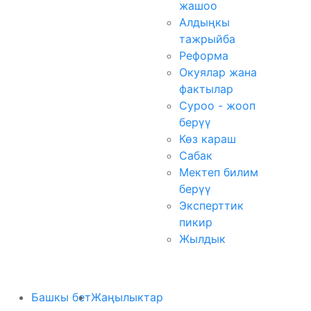
жашоо
Алдыңкы
тажрыйба
Реформа
Окуялар жана
фактылар
Суроо - жооп
берүү
Көз караш
Сабак
Мектеп билим
берүү
Эксперттик
пикир
Жылдык
Башкы бет
Жаңылыктар