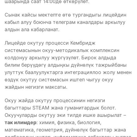
шаарында саат 14:00дө өткөрүлөт.
Сынак кайсы мектепте өтө тургандыгы лицейдин
кабыл алуу боюнча телеграм каналдары аркылуу
алдын ала кабарланат.
Лицейде окутуу процесси Кембридж
системасынын окуу-методикалык комплексин
колдонуу аркылуу жүргүзүлөт. Бирок алдыда
билим берүүдөгү алдыңкы дүйнөлүк тажрыйбаны
улуттук баалуулуктарга интеграциялоо жолу менен
өздүк окутуу системасын иштеп чыгуу окуу
жайдын негизги максаты.
Окуу жайда окутуу процессинин негизги
багыттары STEAM жана гуманитардык болот.
Окуучуларды окутуу эки тилде ишке ашырылат –
так илимдер
: химия, физика, биология,
математика, геометрия, дүйнөлүк багыттар жана
долбоордук иштер, информатика сабактары англис