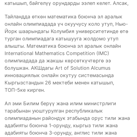
катышып, байгелүү орундарды ээлеп келет. Алсак,
Тайландда өткөн математика боюнча эл аралык
онлайн олимпиадада үч окуучусу коло утуп, Нью-
Йорк шаарындагы Колумбия университетинде өтө
турган олимпиадага катышууга жолдомо утуп
алышты. Математика боюнча эл аралык онлайн
International Mathematics Competition (IMC)
олимпиадада да жакшы көрсөткүчтөргө ээ
болушкан. АКШдагы Art of Solution Alcumus
инновациялык онлайн окутуу системасында
Кыргызстандын 26 мектеби менен катышып,
ТОП-5ке кирген.
Ал эми Билим берүү жана илим министрлиги
тарабынан уюштурулган республикалык
олимпиаданын райондук этабында орус тили жана
адабияты боюнча 1-орунду, кыргыз тили жана
адабияты боюнча 3-орунду, англис тили жана