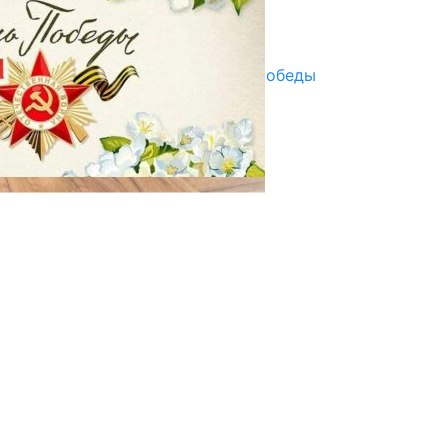
Улуу Жеңиштин жандуу сөзү
29.04.2025
Награды в преддверии Дня Победы
29.04.2025