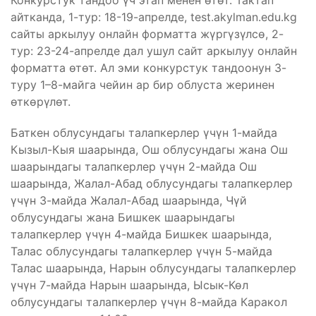
айтканда, 1-тур: 18-19-апрелде, test.akylman.edu.kg
сайты аркылуу онлайн форматта жүргүзүлсө, 2-
тур: 23-24-апрелде дал ушул сайт аркылуу онлайн
форматта өтөт. Ал эми конкурстук тандоонун 3-
туру 1–8-майга чейин ар бир облуста жеринен
өткөрүлөт.
Баткен облусундагы талапкерлер үчүн 1-майда
Кызыл-Кыя шаарында, Ош облусундагы жана Ош
шаарындагы талапкерлер үчүн 2-майда Ош
шаарында, Жалал-Абад облусундагы талапкерлер
үчүн 3-майда Жалал-Абад шаарында, Чүй
облусундагы жана Бишкек шаарындагы
талапкерлер үчүн 4-майда Бишкек шаарында,
Талас облусундагы талапкерлер үчүн 5-майда
Талас шаарында, Нарын облусундагы талапкерлер
үчүн 7-майда Нарын шаарында, Ысык-Көл
облусундагы талапкерлер үчүн 8-майда Каракол