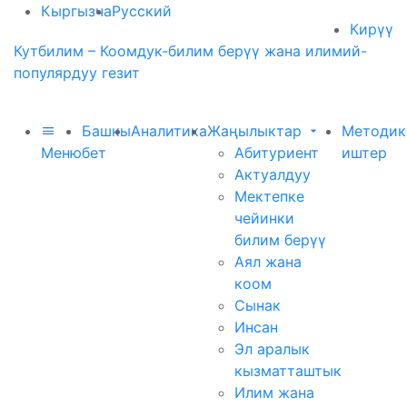
Кыргызча
Русский
Кирүү
Кутбилим – Коомдук-билим берүү жана илимий-
популярдуу гезит
Башкы
Аналитика
Жаңылыктар
Методик
Меню
бет
Абитуриент
иштер
Актуалдуу
Мектепке
чейинки
билим берүү
Аял жана
коом
Сынак
Инсан
Эл аралык
кызматташтык
Илим жана