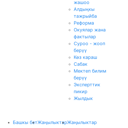
жашоо
Алдыңкы
тажрыйба
Реформа
Окуялар жана
фактылар
Суроо - жооп
берүү
Көз караш
Сабак
Мектеп билим
берүү
Эксперттик
пикир
Жылдык
Башкы бет
Жаңылыктар
Жаңылыктар