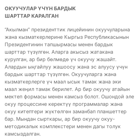
ОКУУЧУЛАР ҮЧҮН БАРДЫК
ШАРТТАР КАРАЛГАН
“Акылман” президенттик лицейинин окуучуларына
жана кызматкерлерине Кыргыз Республикасынын
Президентинин тапшырмасы менен бардык
шарттар түзүлгөн. Аларга акысыз жатакана
курулган, ар бир бөлмөдө үч окуучу жашайт.
Алардын ыңгайлуу жашоосу жана эс алуусу үчүн
бардык шарттар түзүлгөн. Окуучуларга жана
кызматкерлерге үч маал ысык тамак жана эки
маал жеңил тамак берилет. Ар бир окуучу атайын
мектеп формасы менен камсыз болот. Ошондой эле
окуу процессине керектүү программалар жана
окуу китептери жүктөлгөн заманбап планшеттер
бар. Мындан сырткары, ар бир окуучу окуу-
методикалык комплекстери менен дагы толук
камсыздалган.