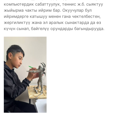
компьютердик сабаттуулук, теннис ж.б. сыяктуу
жыйырма чакты ийрим бар. Окуучулар бул
ийримдерге катышуу менен гана чектелбестен,
жергиликтүү жана эл аралык сынактарда да өз
күчүн сынап, байгелүү орундарды багындырууда.