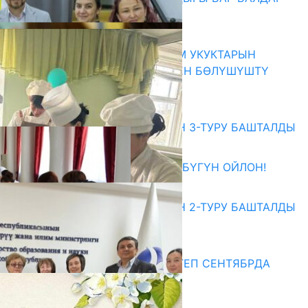
ҮЧҮН БОРБОР АЧЫЛДЫ
06.08.2026
КЫРГЫЗ ЭКСПЕРТТЕРИ АДАМ УКУКТАРЫН
ОКУТУУ ТАЖРЫЙБАСЫ МЕНЕН БӨЛҮШҮШТҮ
06.08.2026
Абитуриент
ЖОЖДОРГО КАБЫЛ АЛУУНУН 3-ТУРУ БАШТАЛДЫ
27.07.2026
ӨЗҮҢДҮН КЕЛЕЧЕГИҢ ҮЧҮН БҮГҮН ОЙЛОН!
20.07.2026
ЖОЖДОРГО КАБЫЛ АЛУУНУН 2-ТУРУ БАШТАЛДЫ
20.07.2026
Медиа
СУЗАКТА 750 ОРУНДУУ МЕКТЕП СЕНТЯБРДА
ПАЙДАЛАНУУГА БЕРИЛЕТ
07.08.2025