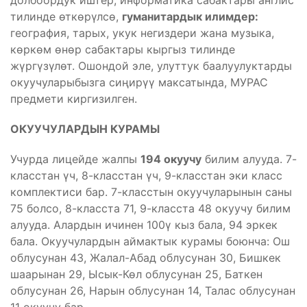
тилинде өткөрүлсө,
гуманитардык илимдер:
география, тарых, укук негиздери жана музыка,
көркөм өнөр сабактары кыргыз тилинде
жүргүзүлөт. Ошондой эле, улуттук баалуулуктарды
окуучуларыбызга сиңирүү максатында, МУРАС
предмети киргизилген.
ОКУУЧУЛАРДЫН КУРАМЫ
Учурда лицейде жалпы
194 окуучу
билим алууда. 7-
класстан үч, 8-класстан үч, 9-класстан эки класс
комплектиси бар. 7-класстын окуучуларынын саны
75 болсо, 8-класста 71, 9-класста 48 окуучу билим
алууда. Алардын ичинен 100ү кыз бала, 94 эркек
бала. Окуучулардын аймактык курамы боюнча: Ош
облусунан 43, Жалал-Абад облусунан 30, Бишкек
шаарынан 29, Ысык-Көл облусунан 25, Баткен
облусунан 26, Нарын облусунан 14, Талас облусунан
11 окуучу бар.