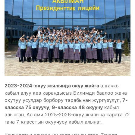
2023-2024-окуу жылында окуу жайга
алгачкы
кабыл алуу көз карандысыз Билимди баалоо жана
окутуу усулдар борбору тарабынан жүргүзүлүп,
7-
класска
75 окуучу
,
9-класска
48 окуучу
кабыл
алынган. Ал эми 2025-2026-окуу жылына карата 72
гана 7-класстын окуучусу кабыл алынат.
Конкурстук тандоо үч этап менен өтөт. Тактап