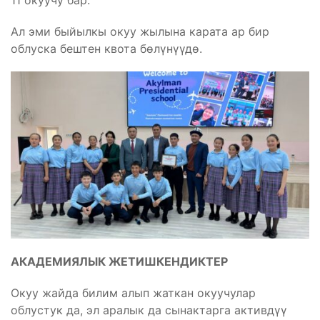
Ал эми быйылкы окуу жылына карата ар бир
облуска бештен квота бөлүнүүдө.
АКАДЕМИЯЛЫК ЖЕТИШКЕНДИКТЕР
Окуу жайда билим алып жаткан окуучулар
облустук да, эл аралык да сынактарга активдүү