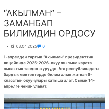
“АКЫЛМАН” –
ЗАМАНБАП
БИЛИМДИН ОРДОСУ
03.04.2025
0
1-апрелден тартып “Акылман” президенттик
лицейинде 2025-2026-окуу жылына карата
сынактык тандоо ж
ү
р
үү
д
ө
. Ага республикадагы
бардык мектептерде билим алып жаткан 6-
класстын окуучулары катыша алат. Сынак 14-
апрелге чейин уланат.