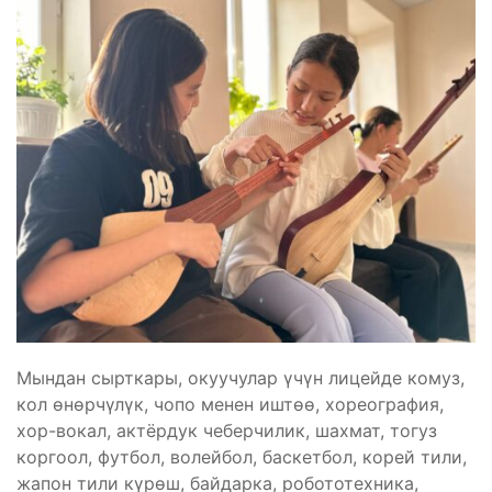
Мындан сырткары, окуучулар үчүн лицейде комуз,
кол өнөрчүлүк, чопо менен иштөө, хореография,
хор-вокал, актёрдук чеберчилик, шахмат, тогуз
коргоол, футбол, волейбол, баскетбол, корей тили,
жапон тили күрөш, байдарка, робототехника,