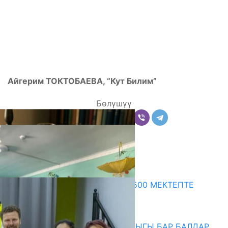
Айгерим ТОКТОБАЕВА, “Кут Билим”
Бөлүшүү
Комментарийлер
Акыркы жаңылыктар
ПРЕЗИДЕНТТИН ЖАРЛЫГЫ: 500 МЕКТЕПТЕ
ШАХМАТ ИЙРИМИ АЧЫЛАТ
06.08.2026
СҮЛҮКТҮ: ӨЗГӨЧӨ МУКТАЖДЫГЫ БАР БАЛДАР