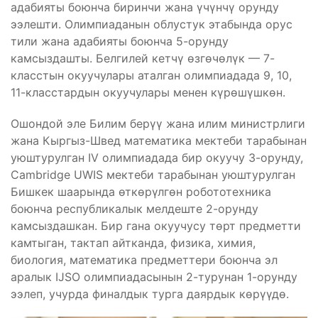
адабияты боюнча биринчи жана үчүнчү орунду
ээлешти. Олимпиаданын облустук этабында орус
тили жана адабияты боюнча 5-орунду
камсыздашты. Белгилей кетчү өзгөчөлүк — 7-
класстын окуучулары аталган олимпиадада 9, 10,
11-класстардын окуучулары менен күрөшүшкөн.
Ошондой эле Билим берүү жана илим министрлиги
жана Кыргыз-Швед математика мектеби тарабынан
уюштурулган IV олимпиадада бир окуучу 3-орунду,
Cambridge UWIS мектеби тарабынан уюштурулган
Бишкек шаарында өткөрүлгөн робототехника
боюнча республикалык мелдеште 2-орунду
камсыздашкан. Бир гана окуучусу төрт предметти
камтыган, тактап айтканда, физика, химия,
биология, математика предметтери боюнча эл
аралык IJSO олимпиадасынын 2-турунан 1-орунду
ээлеп, учурда финалдык турга даярдык көрүүдө.