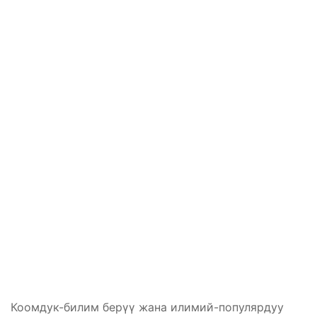
Коомдук-билим берүү жана илимий-популярдуу