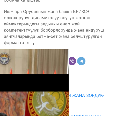
боюнча катышты.
Иш-чара Орусиянын жана башка БРИКС+
өлкөлөрүнүн динамикалуу өнүгүп жаткан
аймактарындагы алдыңкы өнөр жай
компетенттүүлүк борборлорунда жана өндүрүш
аянтчаларында бетме-бет жана бөлүштүрүлгөн
форматта өттү.
Бөлүшүү
Комментарийлер
Акыркы жаңылыктар
ГЕНДЕРДИК БАСМЫРЛООДОН ЖАНА ЗОРДУК-
ЗОМБУЛУКТАН КОРГОО
07.08.2026