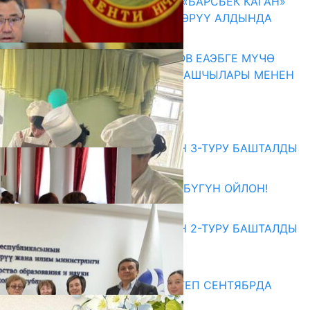
КЫРГЫЗ ТАРЫХЫ ТАСМАДА: «БАРСБЕК КАГАН»
КӨРКӨМ ТАСМАСЫ ЖАРЫК КӨРҮҮ АЛДЫНДА
07.08.2026
ПРЕЗИДЕНТ САДЫР ЖАПАРОВ ЕАЭБГЕ МҮЧӨ
МАМЛЕКЕТТЕРДИН ӨКМӨТ БАШЧЫЛАРЫ МЕНЕН
ЖОЛУГУШТУ
07.08.2026
Абитуриент
ЖОЖДОРГО КАБЫЛ АЛУУНУН 3-ТУРУ БАШТАЛДЫ
27.07.2026
ӨЗҮҢДҮН КЕЛЕЧЕГИҢ ҮЧҮН БҮГҮН ОЙЛОН!
20.07.2026
ЖОЖДОРГО КАБЫЛ АЛУУНУН 2-ТУРУ БАШТАЛДЫ
20.07.2026
Медиа
СУЗАКТА 750 ОРУНДУУ МЕКТЕП СЕНТЯБРДА
ПАЙДАЛАНУУГА БЕРИЛЕТ