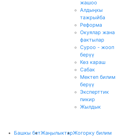
жашоо
Алдыңкы
тажрыйба
Реформа
Окуялар жана
фактылар
Суроо - жооп
берүү
Көз караш
Сабак
Мектеп билим
берүү
Эксперттик
пикир
Жылдык
Башкы бет
Жаңылыктар
Жогорку билим