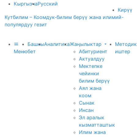
Кыргызча
Русский
Кирүү
Кутбилим – Коомдук-билим берүү жана илимий-
популярдуу гезит
Башкы
Аналитика
Жаңылыктар
Методик
Меню
бет
Абитуриент
иштер
Актуалдуу
Мектепке
чейинки
билим берүү
Аял жана
коом
Сынак
Инсан
Эл аралык
кызматташтык
Илим жана