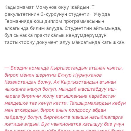
Кадырмамат Момунов окуу жайдын IT
факультетинин 3-курсунун студенти. Учурда
Германияда кош диплом программасынын
алкагында билим алууда. Студенттин айтымында,
бул сынакка практикалык көндүмдөрүмдүн
тастыктоочу документ алуу максатында катышкан.
— Биздин команда Кыргызстандын атынан чыкты,
бирок менин шеригим
Елнур Нурмуханов
Казакстандан болчу. Ал Кыргызстандын атынан
чыкканга макул болуп, мындай масштабдуу иш-
чарага биринчи жолу катышканына карабастан
мелдешке тез көнүп кетти. Тапшырмалардын көбүн
мен аткардым, бирок анын колдоосу абдан
пайдалуу болуп, биргеликте жакшы натыйжаларга
жетише алдык. Бул чемпионатка катышуу биз үчүн