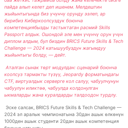
баа жеткис тажрыйба болду жана келечекте бизге
пайда алып келет деп ишенем. Мелдештин
жыйынтыгында биз үчүнчү орунду ээлеп, ар
бирибиз Киберкоопсуздук боюнча
компетенциябызды тастыктаган расмий Skills
Passport алдык. Ошондой эле мен үчүнчү орун үчүн
диплом алдым, бул биздин BRICS Future Skills & Tech
Challenge — 2024 катышуубуздун жагымдуу
жыйынтыгы болду,
— дейт.
Аталган сынак төрт модулдан
:
сценарий боюнча
коопсуз тармакты түзүү
,
Jeopardy форматындагы
CTF
,
виртуалдык серверге кол салуу, чабуулчунун
чабуулун иликтөө, чабуулда колдонулган
ыкмаларды жана куралдарды талдоо
дон турдлу.
Эске салсак, BRICS Future Skills & Tech Challenge —
2024 эл аралык чемпионатына 30дан ашык өлкөнүн
1000ден ашык студенти 20дан ашык компетенция