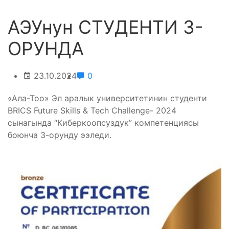
АЭУнун СТУДЕНТИ 3-
ОРУНДА
23.10.2024
0
«Ала-Тоо» Эл аралык университетинин студенти
BRICS Future Skills & Tech Challenge- 2024
сынагында “Киберкоопсуздук” компетенциясы
боюнча 3-орунду ээледи.