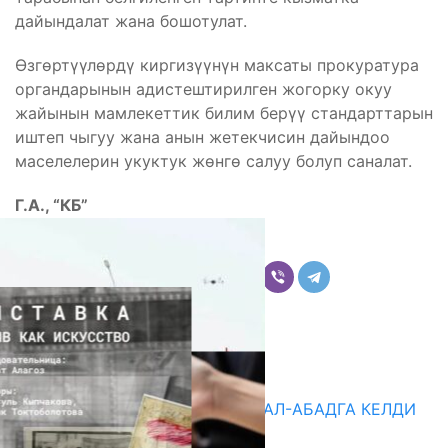
дайындалат жана бошотулат.
Өзгөртүүлөрдү киргизүүнүн максаты прокуратура
органдарынын адистештирилген жогорку окуу
жайынын мамлекеттик билим берүү стандарттарын
иштеп чыгуу жана анын жетекчисин дайындоо
маселелерин укуктук жөнгө салуу болуп саналат.
Г.А., “КБ”
Бөлүшүү
Комментарийлер
Акыркы жаңылыктар
«БИРИМДИК КЕРБЕНИ» ЖАЛАЛ-АБАДГА КЕЛДИ
07.08.2026