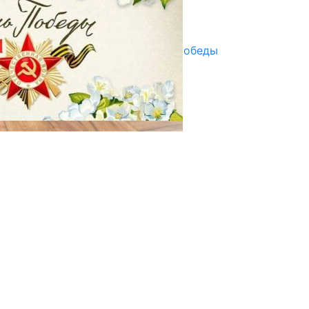
Улуу Жеңиштин жандуу сөзү
29.04.2025
Награды в преддверии Дня Победы
29.04.2025