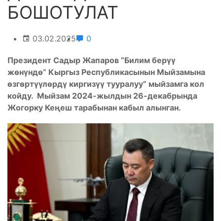
БОШОТУЛАТ
03.02.2025
0
Президент Садыр Жапаров “Билим берүү
жөнүндө” Кыргыз Республикасынын Мыйзамына
өзгөртүүлөрдү киргизүү тууралуу” мыйзамга кол
койду.
Мыйзам 2024-жылдын 26-декабрында
Жогорку Кеңеш тарабынан кабыл алынган.