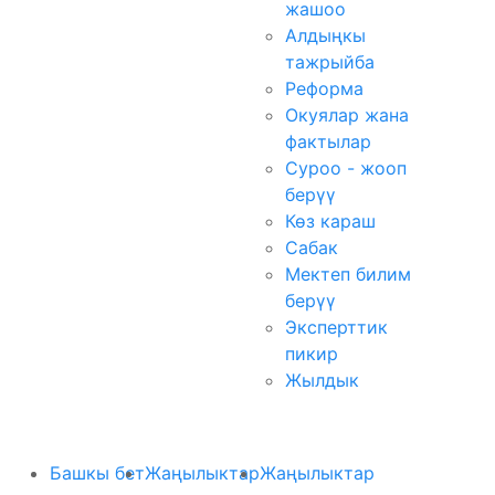
жашоо
Алдыңкы
тажрыйба
Реформа
Окуялар жана
фактылар
Суроо - жооп
берүү
Көз караш
Сабак
Мектеп билим
берүү
Эксперттик
пикир
Жылдык
Башкы бет
Жаңылыктар
Жаңылыктар