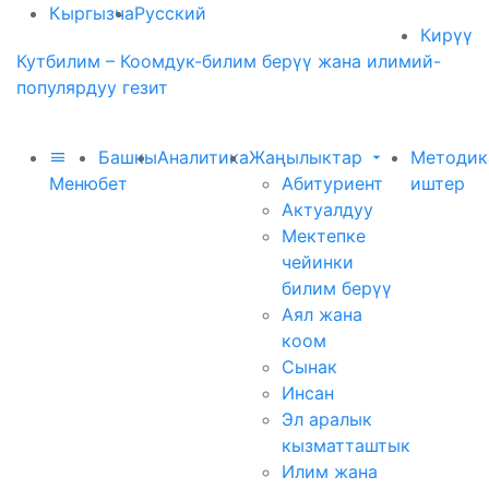
Кыргызча
Русский
Кирүү
Кутбилим – Коомдук-билим берүү жана илимий-
популярдуу гезит
Башкы
Аналитика
Жаңылыктар
Методик
Меню
бет
Абитуриент
иштер
Актуалдуу
Мектепке
чейинки
билим берүү
Аял жана
коом
Сынак
Инсан
Эл аралык
кызматташтык
Илим жана