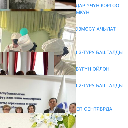
КОРРУПЦИЯНЫ КАБАРЛАГАНДАР ҮЧҮН КОРГОО
ЧАРАЛАРЫ КҮЧӨТҮЛҮШҮ МҮМКҮН
07.08.2026
«АРХИВ – ИСКУССТВО» КӨРГӨЗМӨСҮ АЧЫЛАТ
07.08.2026
Абитуриент
ЖОЖДОРГО КАБЫЛ АЛУУНУН 3-ТУРУ БАШТАЛДЫ
27.07.2026
ӨЗҮҢДҮН КЕЛЕЧЕГИҢ ҮЧҮН БҮГҮН ОЙЛОН!
20.07.2026
ЖОЖДОРГО КАБЫЛ АЛУУНУН 2-ТУРУ БАШТАЛДЫ
20.07.2026
Медиа
СУЗАКТА 750 ОРУНДУУ МЕКТЕП СЕНТЯБРДА
ПАЙДАЛАНУУГА БЕРИЛЕТ
07.08.2025