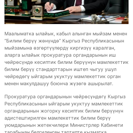
Маалыматка ылайык, кабыл алынган мыйзам менен
“Билим берүү жөнүндө” Кыргыз Республикасынын
мыйзамына өзгөртүүлөрдү киргизүү каралган,
аларга ылайык прокуратура органдарынын иш
чөйрөсүндө кесиптик билим берүүнүн мамлекеттик
билим берүү стандарттарын иштеп чыгуу ушул
чөйрөдөгү ыйгарым укуктуу мамлекеттик орган
менен макулдашуу боюнча жүзөгө ашырылат.
Прокуратура органдарынын чөйрөсүндөгү Кыргыз
Республикасынын ыйгарым укуктуу мамлекеттик
органдарынын жогорку кесиптик билим берүүнүн
адистештирилген мамлекеттик билим берүү
уюмдарынын жетекчилери Министрлер Кабинети
тарабынан белгиленген тартипте кызматка