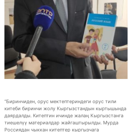
“Биринчиден, орус мектептериндеги орус тили
китеби биринчи жолу Кыргызстандын кыртышында
даярдалды. Китептин ичинде жалаң Кыргызстанга
тиешелүү материалдар жайгаштырылды. Мурда
Россиядан чыккан китептер кыргызчага