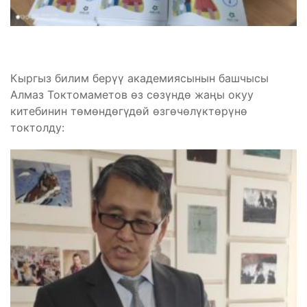
Кыргыз билим берүү академиясынын башчысы
Алмаз Токтомаметов өз сөзүндө жаңы окуу
китебинин төмөндөгүдөй өзгөчөлүктөрүнө
токтолду: