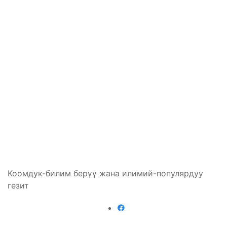
Коомдук-билим берүү жана илимий-популярдуу
гезит