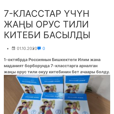
7-КЛАССТАР ҮЧҮН
ЖАҢЫ ОРУС ТИЛИ
КИТЕБИ БАСЫЛДЫ
01.10.2020
0
1-октябрда Россиянын Бишкектеги Илим жана
маданият борборунда 7-класстарга арналган
жаңы орус тили окуу китебинин бет ачаары болду.