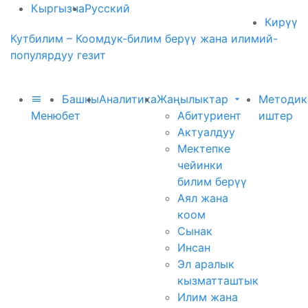
Кыргызча
Русский
Кирүү
Кутбилим – Коомдук-билим берүү жана илимий-
популярдуу гезит
Башкы
Аналитика
Жаңылыктар
Методик
Меню
бет
Абитуриент
иштер
Актуалдуу
Мектепке
чейинки
билим берүү
Аял жана
коом
Сынак
Инсан
Эл аралык
кызматташтык
Илим жана