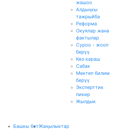
жашоо
Алдыңкы
тажрыйба
Реформа
Окуялар жана
фактылар
Суроо - жооп
берүү
Көз караш
Сабак
Мектеп билим
берүү
Эксперттик
пикир
Жылдык
Башкы бет
Жаңылыктар