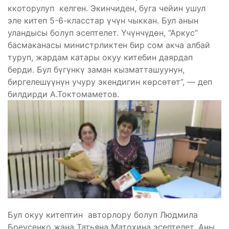
ккоторулуп келген. Экинчиден, буга чейин ушул
эле китеп 5-6-класстар үчүн чыккан. Бул анын
уландысы болуп эсептелет. Үчүнчүдөн, “Аркус”
басмаканасы министрликтен бир сом акча албай
туруп, жардам катары окуу китебин даярдап
берди. Бул бүгүнкү заман кызматташуунун,
биргелешүүнүн учуру экендигин көрсөтөт”, — деп
билдирди А.Токтомаметов.
Бул окуу китептин авторлору болуп Людмила
Бреусенко жана Татьяна Матохина эсептелет. Аны