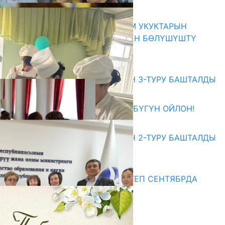
06.08.2026
КЫРГЫЗ ЭКСПЕРТТЕРИ АДАМ УКУКТАРЫН
ОКУТУУ ТАЖРЫЙБАСЫ МЕНЕН БӨЛҮШҮШТҮ
06.08.2026
Абитуриент
ЖОЖДОРГО КАБЫЛ АЛУУНУН 3-ТУРУ БАШТАЛДЫ
27.07.2026
ӨЗҮҢДҮН КЕЛЕЧЕГИҢ ҮЧҮН БҮГҮН ОЙЛОН!
20.07.2026
ЖОЖДОРГО КАБЫЛ АЛУУНУН 2-ТУРУ БАШТАЛДЫ
20.07.2026
Медиа
СУЗАКТА 750 ОРУНДУУ МЕКТЕП СЕНТЯБРДА
ПАЙДАЛАНУУГА БЕРИЛЕТ
07.08.2025
Улуу Жеңиштин жандуу сөзү