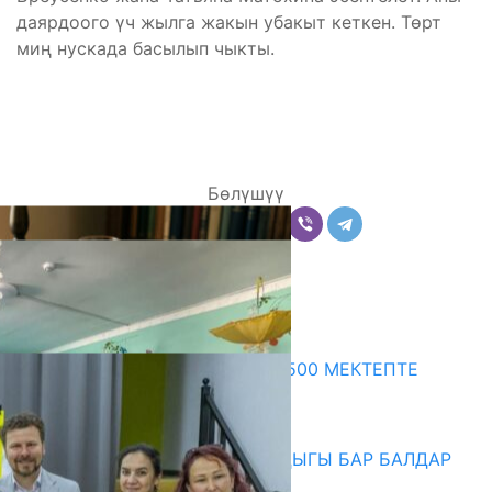
даярдоого үч жылга жакын убакыт кеткен. Төрт
миң нускада басылып чыкты.
Бөлүшүү
Комментарийлер
Акыркы жаңылыктар
ПРЕЗИДЕНТТИН ЖАРЛЫГЫ: 500 МЕКТЕПТЕ
ШАХМАТ ИЙРИМИ АЧЫЛАТ
06.08.2026
СҮЛҮКТҮ: ӨЗГӨЧӨ МУКТАЖДЫГЫ БАР БАЛДАР
ҮЧҮН БОРБОР АЧЫЛДЫ