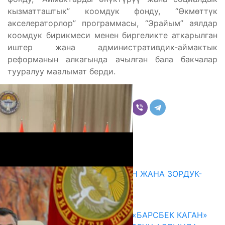
кызматташтык” коомдук фонду, “Өкмөттүк
акселераторлор” программасы, “Эрайым” аялдар
коомдук бирикмеси менен биргеликте аткарылган
иштер жана административдик-аймактык
реформанын алкагында ачылган бала бакчалар
тууралуу маалымат берди.
Бөлүшүү
Комментарийлер
Акыркы жаңылыктар
ГЕНДЕРДИК БАСМЫРЛООДОН ЖАНА ЗОРДУК-
ЗОМБУЛУКТАН КОРГОО
07.08.2026
КЫРГЫЗ ТАРЫХЫ ТАСМАДА: «БАРСБЕК КАГАН»