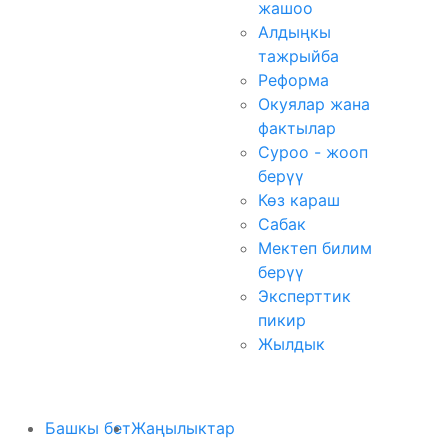
жашоо
Алдыңкы
тажрыйба
Реформа
Окуялар жана
фактылар
Суроо - жооп
берүү
Көз караш
Сабак
Мектеп билим
берүү
Эксперттик
пикир
Жылдык
Башкы бет
Жаңылыктар