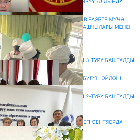
КӨРКӨМ ТАСМАСЫ ЖАРЫК КӨРҮҮ АЛДЫНДА
07.08.2026
ПРЕЗИДЕНТ САДЫР ЖАПАРОВ ЕАЭБГЕ МҮЧӨ
МАМЛЕКЕТТЕРДИН ӨКМӨТ БАШЧЫЛАРЫ МЕНЕН
ЖОЛУГУШТУ
07.08.2026
Абитуриент
ЖОЖДОРГО КАБЫЛ АЛУУНУН 3-ТУРУ БАШТАЛДЫ
27.07.2026
ӨЗҮҢДҮН КЕЛЕЧЕГИҢ ҮЧҮН БҮГҮН ОЙЛОН!
20.07.2026
ЖОЖДОРГО КАБЫЛ АЛУУНУН 2-ТУРУ БАШТАЛДЫ
20.07.2026
Медиа
СУЗАКТА 750 ОРУНДУУ МЕКТЕП СЕНТЯБРДА
ПАЙДАЛАНУУГА БЕРИЛЕТ
07.08.2025