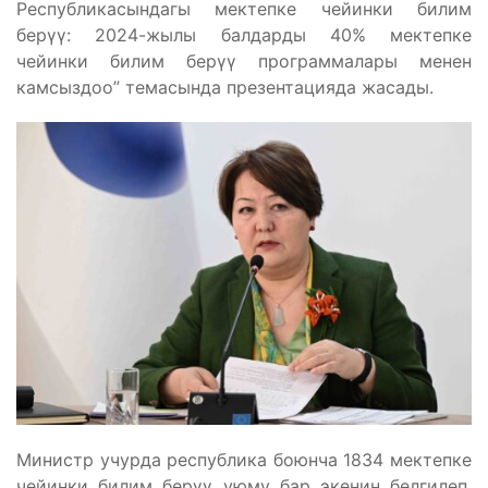
Республикасындагы мектепке чейинки билим
берүү: 2024-жылы балдарды 40% мектепке
чейинки билим берүү программалары менен
камсыздоо” темасында презентацияда жасады.
Министр учурда республика боюнча 1834 мектепке
чейинки билим берүү уюму бар экенин белгилеп,