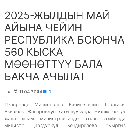
2025-ЖЫЛДЫН МАЙ
АЙЫНА ЧЕЙИН
РЕСПУБЛИКА БОЮНЧА
560 КЫСКА
МӨӨНӨТТҮҮ БАЛА
БАКЧА АЧЫЛАТ
11.04.2024
0
11-апрелде Министрлер Кабинетинин Төрагасы
Акылбек Жапаровдун катышуусунда Билим берүү
жана илим министрлигинде өткөн жыйында
министр Догдуркүл Кендирбаева “Кыргыз