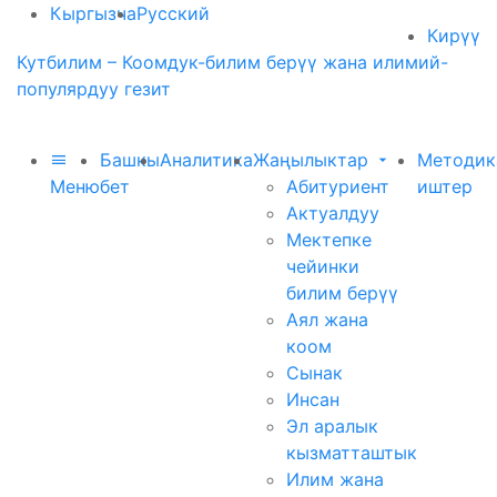
Кыргызча
Русский
Кирүү
Кутбилим – Коомдук-билим берүү жана илимий-
популярдуу гезит
Башкы
Аналитика
Жаңылыктар
Методик
Меню
бет
Абитуриент
иштер
Актуалдуу
Мектепке
чейинки
билим берүү
Аял жана
коом
Сынак
Инсан
Эл аралык
кызматташтык
Илим жана