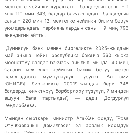
мектепке чейинки курактагы балдардын саны – 1
млн 110 миң 343, балдар бакчасындагы балдардын
саны – 220 миң 12, мектепке чейинки билим берүү
уюмдарындагы тарбиячылардын саны – 9 миң 796
экендигин айтты.
“Дүйнөлүк банк менен биргеликте 2025-жылдын
май айына чейин республика боюнча 560 кыска
мөөнөттүү балдар бакчасы ачылып, мында 40 миң
баланы мектепке чейинки билим берүү менен
камсыздоого мүмкүнчүлүк түзүлөт. Ал эми
ЮНИСЕФ биргеликте 20219-жылдан бери 248
балдарды өнүктүрүү борборлору түзүлүп, 7 миңден
ашуун бала тартылды”, — деди Догдуркүл
Кендирбаева.
Мындан сырткары министр Ага-Хан фонду, “Роза
Отунбаеванын демилгеси” эл аралык коомдук
фонду, “Аймактарды өнүктүрүү жана социалдык