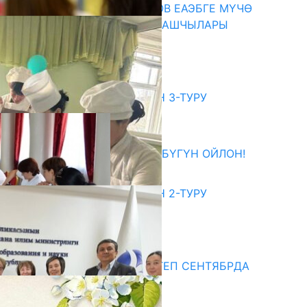
ПРЕЗИДЕНТ САДЫР ЖАПАРОВ ЕАЭБГЕ МҮЧӨ
МАМЛЕКЕТТЕРДИН ӨКМӨТ БАШЧЫЛАРЫ
МЕНЕН ЖОЛУГУШТУ
07.08.2026
битуриент
ЖОЖДОРГО КАБЫЛ АЛУУНУН 3-ТУРУ
БАШТАЛДЫ
27.07.2026
ӨЗҮҢДҮН КЕЛЕЧЕГИҢ ҮЧҮН БҮГҮН ОЙЛОН!
20.07.2026
ЖОЖДОРГО КАБЫЛ АЛУУНУН 2-ТУРУ
БАШТАЛДЫ
20.07.2026
едиа
СУЗАКТА 750 ОРУНДУУ МЕКТЕП СЕНТЯБРДА
ПАЙДАЛАНУУГА БЕРИЛЕТ
07.08.2025