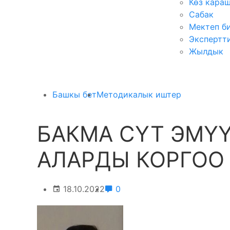
Көз кара
Сабак
Мектеп б
Экспертт
Жылдык
Башкы бет
Методикалык иштер
БАКМА СҮТ ЭМҮ
АЛАРДЫ КОРГОО
18.10.2022
0