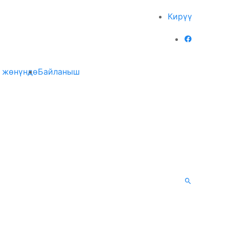
Кирүү
 жөнүндө
Байланыш