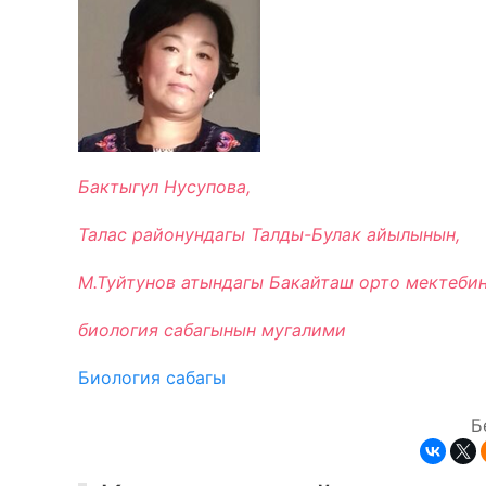
Бактыгүл Нусупова,
Талас районундагы Талды-Булак айылынын,
М.Туйтунов атындагы Бакайташ орто мектеби
биология сабагынын мугалими
Биология сабагы
Б