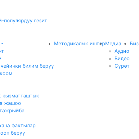
-популярдуу гезит
Методикалык иштер
Медиа
Биз
нт
Аудио
у
Видео
 чейинки билим берүү
Сүрөт
 коом
к кызматташтык
а жашоо
тажрыйба
жана фактылар
жооп берүү