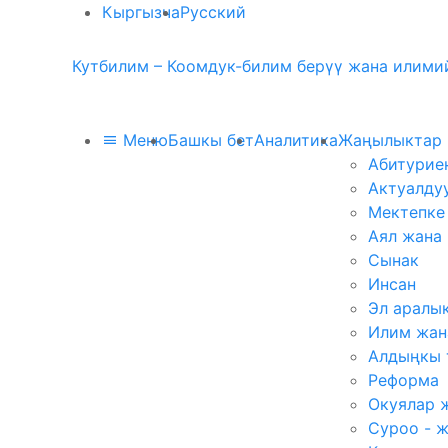
Кыргызча
Русский
Кутбилим – Коомдук-билим берүү жана илимий
Меню
Башкы бет
Аналитика
Жаңылыктар
Абитурие
Актуалду
Мектепке
Аял жана
Сынак
Инсан
Эл аралы
Илим жан
Алдыңкы 
Реформа
Окуялар 
Суроо - 