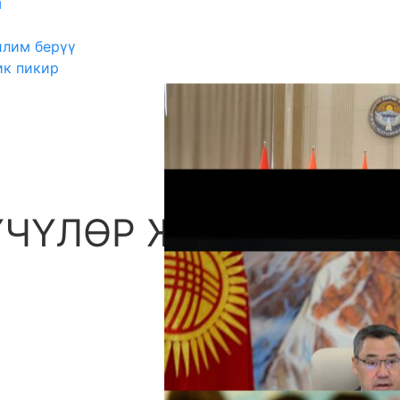
ш
илим берүү
ик пикир
ҮЧҮЛӨР ЖАНА
А