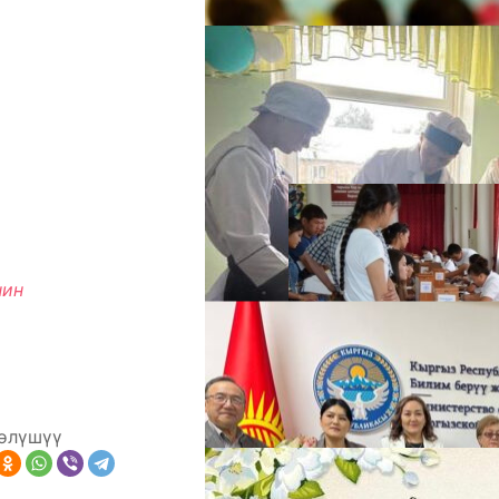
А
нин
М
өлүшүү