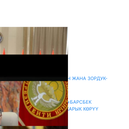
кыркы жаңылыктар
ГЕНДЕРДИК БАСМЫРЛООДОН ЖАНА ЗОРДУК-
ЗОМБУЛУКТАН КОРГОО
07.08.2026
КЫРГЫЗ ТАРЫХЫ ТАСМАДА: «БАРСБЕК
КАГАН» КӨРКӨМ ТАСМАСЫ ЖАРЫК КӨРҮҮ
АЛДЫНДА
07.08.2026