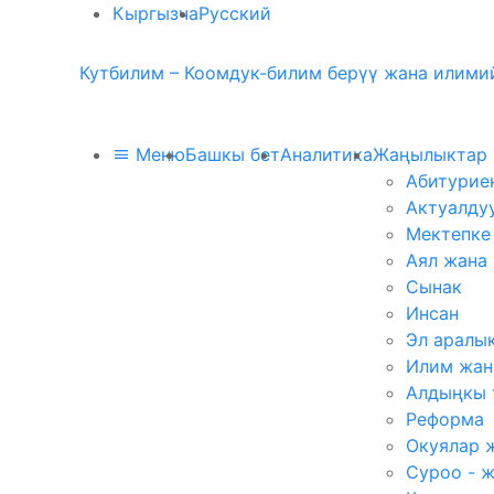
Кыргызча
Русский
Кутбилим – Коомдук-билим берүү жана илимий
Меню
Башкы бет
Аналитика
Жаңылыктар
Абитурие
Актуалду
Мектепке
Аял жана
Сынак
Инсан
Эл аралы
Илим жан
Алдыңкы 
Реформа
Окуялар 
Суроо - 