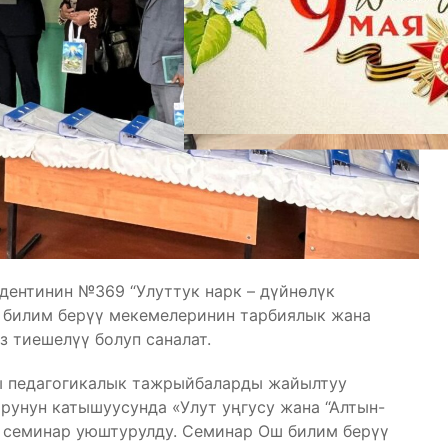
дентинин №369 “Улуттук нарк – дүйнөлүк
ы билим берүү мекемелеринин тарбиялык жана
 тиешелүү болуп саналат.
ы педагогикалык тажрыйбаларды жайылтуу
рунун катышуусунда «Улут уңгусу жана “Алтын-
к семинар уюштурулду. Семинар Ош билим берүү