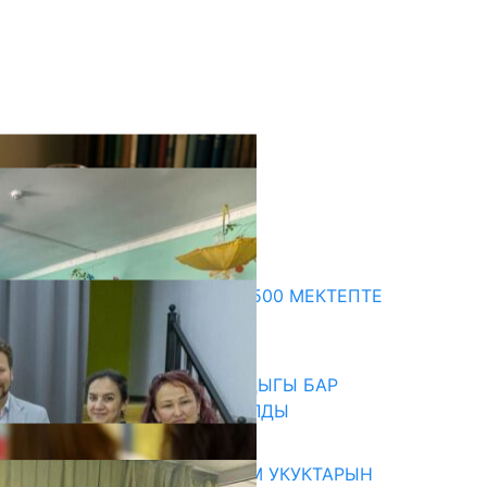
кыркы жаңылыктар
ПРЕЗИДЕНТТИН ЖАРЛЫГЫ: 500 МЕКТЕПТЕ
ШАХМАТ ИЙРИМИ АЧЫЛАТ
06.08.2026
СҮЛҮКТҮ: ӨЗГӨЧӨ МУКТАЖДЫГЫ БАР
БАЛДАР ҮЧҮН БОРБОР АЧЫЛДЫ
06.08.2026
КЫРГЫЗ ЭКСПЕРТТЕРИ АДАМ УКУКТАРЫН