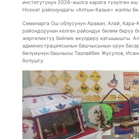
институтунун 2026-жылга карата түзүлгөн и
Ноокат районундагы «Алтын-Казык» жалпы би
Семинарга Ош облусунун Араван, Алай, Кара-К
райондорунан келген райондук билим берүү 
жергиликтүү бийлик өкүлдөрү катышышты. А
администрациясынын башчысынын орун басар
бөлүмүнүн башчысы Таалайбек Жусупов, Иса
болушту.