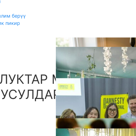
ш
илим берүү
ик пикир
ЛУКТАР МЕНЕН
А
 УСУЛДАРДЫН