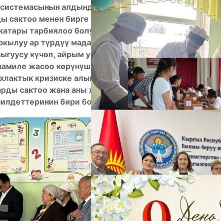
системасынын алдында турган негизги
ы сактоо менен бирге окуучуларды дүйнөлүк
атары тарбиялоо болуп саналат. Анткени бүгүнкү
А
ркылуу ар түрдүү маданияттар аралашып,
гуусу күчөп, айрым учурда өз тилине, каада-
мамиле жасоо көрүнүштөрү байкалууда.
лактык кризиске алып келүү коркунучу пайда
арды сактоо жана аны жаш муундун аң-сезимине
илдеттеринин бири болуп эсептелет.
М