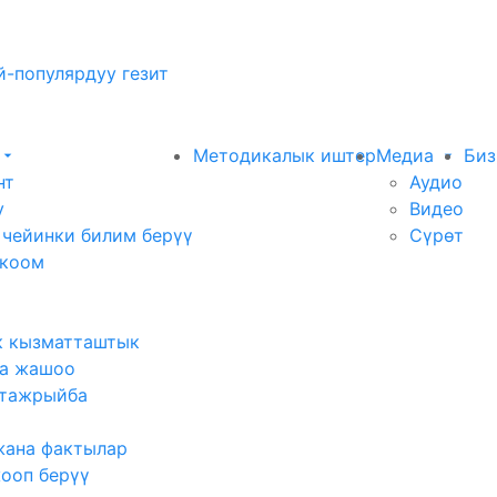
-популярдуу гезит
Методикалык иштер
Медиа
Биз
нт
Аудио
у
Видео
 чейинки билим берүү
Сүрөт
 коом
к кызматташтык
а жашоо
тажрыйба
жана фактылар
жооп берүү