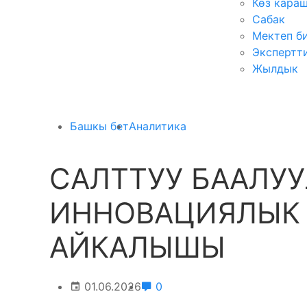
Көз кара
Сабак
Мектеп б
Экспертт
Жылдык
Башкы бет
Аналитика
САЛТТУУ БААЛУУ
ИННОВАЦИЯЛЫК
АЙКАЛЫШЫ
01.06.2026
0