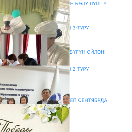
ОКУТУУ ТАЖРЫЙБАСЫ МЕНЕН БӨЛҮШҮШТҮ
06.08.2026
битуриент
ЖОЖДОРГО КАБЫЛ АЛУУНУН 3-ТУРУ
БАШТАЛДЫ
27.07.2026
ӨЗҮҢДҮН КЕЛЕЧЕГИҢ ҮЧҮН БҮГҮН ОЙЛОН!
20.07.2026
ЖОЖДОРГО КАБЫЛ АЛУУНУН 2-ТУРУ
БАШТАЛДЫ
20.07.2026
едиа
СУЗАКТА 750 ОРУНДУУ МЕКТЕП СЕНТЯБРДА
ПАЙДАЛАНУУГА БЕРИЛЕТ
07.08.2025
Улуу Жеңиштин жандуу сөзү
29.04.2025