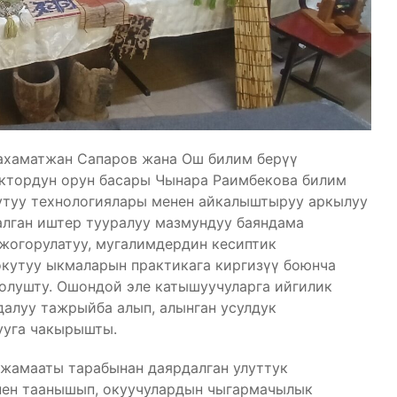
хаматжан Сапаров жана Ош билим берүү
ктордун орун басары Чынара Раимбекова билим
кутуу технологиялары менен айкалыштыруу аркылуу
алган иштер тууралуу мазмундуу баяндама
жогорулатуу, мугалимдердин кесиптик
окутуу ыкмаларын практикага киргизүү боюнча
олушту. Ошондой эле катышуучуларга ийгилик
далуу тажрыйба алып, алынган усулдук
ууга чакырышты.
жамааты тарабынан даярдалган улуттук
нен таанышып, окуучулардын чыгармачылык