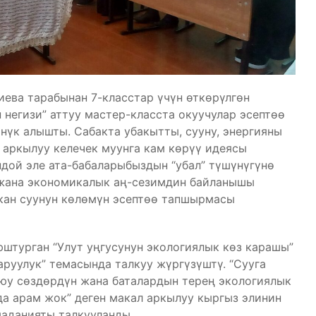
ева тарабынан 7-класстар үчүн өткөрүлгөн
негизи” аттуу мастер-класста окуучулар эсептөө
үк алышты. Сабакта убакытты, сууну, энергияны
 аркылуу келечек муунга кам көрүү идеясы
дой эле ата-бабаларыбыздын “убал” түшүнүгүнө
 жана экономикалык аң-сезимдин байланышы
ккан суунун көлөмүн эсептөө тапшырмасы
штурган “Улут уңгусунун экологиялык көз карашы”
 аруулук” темасында талкуу жүргүзүштү. “Сууга
тыюу сөздөрдүн жана баталардын терең экологиялык
да арам жок” деген макал аркылуу кыргыз элинин
маданияты талкууланды.