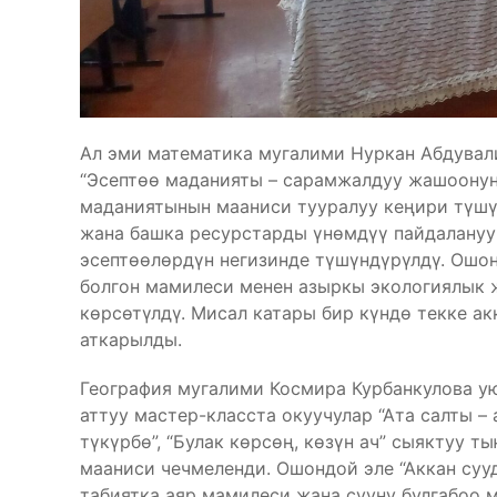
Ал эми математика мугалими Нуркан Абдували
“Эсептөө маданияты – сарамжалдуу жашоонун 
маданиятынын мааниси тууралуу кеңири түшүн
жана башка ресурстарды үнөмдүү пайдалануу
эсептөөлөрдүн негизинде түшүндүрүлдү. Ошон
болгон мамилеси менен азыркы экологиялык
көрсөтүлдү. Мисал катары бир күндө текке а
аткарылды.
География мугалими Космира Курбанкулова ую
аттуу мастер-класста окуучулар “Ата салты –
түкүрбө”, “Булак көрсөң, көзүн ач” сыяктуу 
мааниси чечмеленди. Ошондой эле “Аккан суу
табиятка аяр мамилеси жана сууну булгабоо 