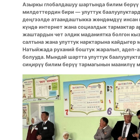
Азыркы глобалдашуу шартында билим берүү 
милдеттердин бири — улуттук баалуулуктард
деңгээлде атаандаштыкка жөндөмдүү инсан к
күндө интернет жана социалдык тармактар а
жаштардын чет элдик маданиятка болгон кызы
салтына жана улуттук нарктарына кайдыгер 
Натыйжада руханий боштук жаралып, адеп-ах
болууда. Мындай шартта улуттук баалуулукт
сиңирүү билим берүү тармагынын маанилүү м