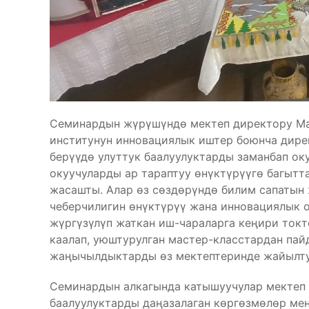
Семинардын жүрүшүндө мектеп директору Ма
институнун инновациялык иштер боюнча дире
берүүдө улуттук баалуулуктарды заманбап о
окуучуларды ар тараптуу өнүктүрүүгө багытт
жасашты. Алар өз сөздөрүндө билим сапатын 
чеберчилигин өнүктүрүү жана инновациялык 
жүргүзүлүп жаткан иш-чараларга кеңири токт
каалап, уюштурулган мастер-класстардан пай
жаңычылдыктарды өз мектептеринде жайылт
Семинардын алкагында катышуучулар мектеп 
баалуулуктарды даңазалаган көргөзмөлөр ме