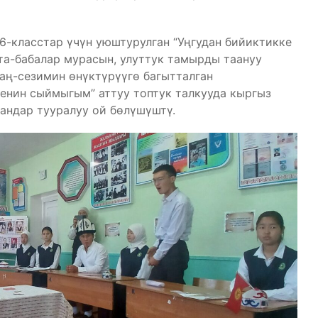
6-класстар үчүн уюштурулган “Уңгудан бийиктикке
ата-бабалар мурасын, улуттук тамырды таануу
аң-сезимин өнүктүрүүгө багытталган
енин сыймыгым” аттуу топтук талкууда кыргыз
андар тууралуу ой бөлүшүштү.