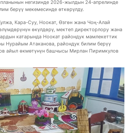
ш планынын негизинде 2026-жылдын 24-апрелинде
лим берүү мекемесинде өткөрүлдү.
улжа, Кара-Суу, Ноокат, Өзгөн жана Чоң-Алай
бөлүмдөрүнүн өкүлдөрү, мектеп директорлору жана
лардын катарында Ноокат райондук мамлекеттик
ы Нурайым Атаканова, райондук билим берүү
нов айыл өкмөтүнүн башчысы Мирлан Пиримкулов