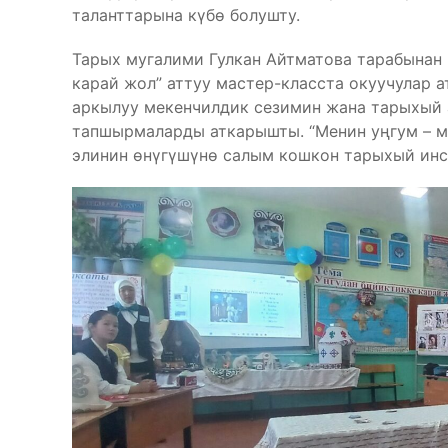
таланттарына күбө болушту.
Тарых мугалими Гулкан Айтматова тарабынан 
карай жол” аттуу мастер-класста окуучулар 
аркылуу мекенчилдик сезимин жана тарыхый 
тапшырмаларды аткарышты. “Менин уңгум – м
элинин өнүгүшүнө салым кошкон тарыхый инс