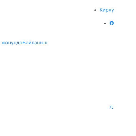
Кирүү
 жөнүндө
Байланыш