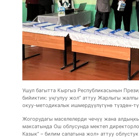
Ушул багытта Кыргыз Республикасынын Прези
бийиктик: уңгулуу жол” аттуу Жарлыгы жалп
окуу-методикалык ишмердүүлүгүнө түздөн-түз
Жогорудагы маселелерди чечүү жана алдыңк
максатында Ош облусунда мектеп директорло
Казык” – билим сапатына жол» аттуу облусту