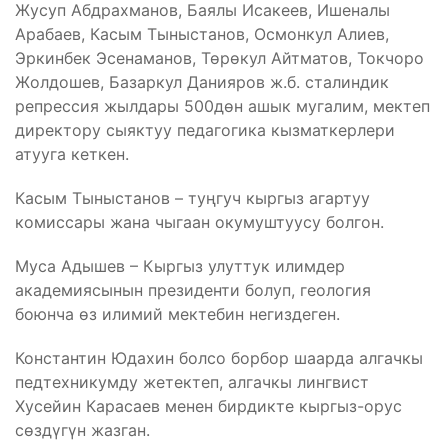
Жусуп Абдрахманов, Баялы Исакеев, Ишеналы
Арабаев, Касым Тыныстанов, Осмонкул Алиев,
Эркинбек Эсенаманов, Төрөкул Айтматов, Токчоро
Жолдошев, Базаркул Данияров ж.б. сталиндик
репрессия жылдары 500дөн ашык мугалим, мектеп
директору сыяктуу педагогика кызматкерлери
атууга кеткен.
Касым Тыныстанов – туңгуч кыргыз агартуу
комиссары жана чыгаан окумуштуусу болгон.
Муса Адышев – Кыргыз улуттук илимдер
академиясынын президенти болуп, геология
боюнча өз илимий мектебин негиздеген.
Константин Юдахин болсо борбор шаарда алгачкы
педтехникумду жетектеп, алгачкы лингвист
Хусейин Карасаев менен бирдикте кыргыз-орус
сөздүгүн жазган.