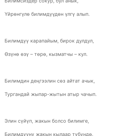
Билимсиздер сокур, бул анык,
Үйрөнгүлө билимдүүдөн үлгү алып.
Билимдүү карапайым, бирок дулдул,
Өзүнө өзү – төрө, кызматчы – кул.
Билимдин деңгээлин сөз айтат ачык,
Тургандай жыпар-жытын атыр чачып.
Элин сүйүп, жакын болсо билимге,
Билимдүүнү жакын кылаар түбүндө.