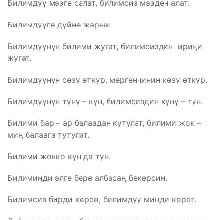
Билимдүү мээге салат, билимсиз мээден алат.
Билимдүүгө дүйнө жарык.
Билимдүүнүн билими жугат, билимсиздин ириңи
жугат.
Билимдүүнүн сөзү өткүр, мергенчинин көзү өткүр.
Билимдүүнүн түнү – күн, билимсиздин күнү – түн.
Билими бар – ар балаадан кутулат, билими жок –
миң балаага тутулат.
Билими жокко күн да түн.
Билимиңди элге бере албасаң бекерсиң.
Билимсиз бирди көрсө, билимдүү миңди көрөт.