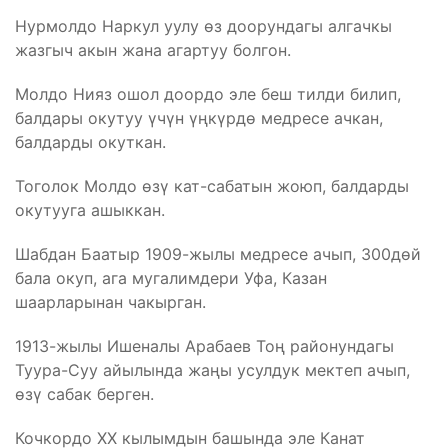
Нурмолдо Наркул уулу өз доорундагы алгачкы
жазгыч акын жана агартуу болгон.
Молдо Нияз ошол доордо эле беш тилди билип,
балдары окутуу үчүн үңкүрдө медресе ачкан,
балдарды окуткан.
Тоголок Молдо өзү кат-сабатын жоюп, балдарды
окутууга ашыккан.
Шабдан Баатыр 1909-жылы медресе ачып, 300дөй
бала окуп, ага мугалимдери Уфа, Казан
шаарларынан чакырган.
1913-жылы Ишеналы Арабаев Тоң районундагы
Туура-Суу айылында жаңы усулдук мектеп ачып,
өзү сабак берген.
Кочкордо XX кылымдын башында эле Канат