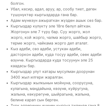
болгон.
Убал, кесир, адал, аруу, ар, сообу тиет, деген
түшүнүктөр кыргыздарда гана бар.
Адам мүнөзүн ажыраткан жүздөн ашык сөз бар.
Кыргыздар күлүктү эле 18ге бөлүп айткан.
Жоргонун эле 7 түрү бар. Суу жорго, жол
жорго, кой жорго, чалма жорго, шайбыр жорго,
терме жорго, чайкама жорго деп аталат.
Кыз адеби, сөз адеби, устукан адеби,
дасторкон адеби, куда тосуу адеби, сөөк адеби
өзүнчө. Кыргыздарда куда тосуунун эле 25
каадасы бар.
Кыргыздар улут катары мусулман доорунан
3400 жыл илгери жаралган.
Кыргыздар жылкынын мойнуна, соорусуна,
кулагына, маңдайына, көзүнө, куйругуна,
жалына, көкүрөгүнө, шыйрагына, жалына,
белине карап сын берген.
Түрк элдеринин ичинен кыргыз тилинде гана 8