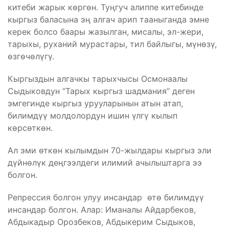
китеби жарык көргөн. Туңгуч алиппе китебинде
кыргыз баласына эң алгач арип тааныганда эмне
керек болсо баары жазылган, мисалы, эл-жери,
тарыхы, руханий мурастары, тил байлыгы, мүнөзү,
өзгөчөлүгү.
Кыргыздын алгачкы тарыхчысы Осмонаалы
Сыдыковдун “Тарых кыргыз шадмания” деген
эмгегинде кыргыз урууларынын атын атап,
билимдүү молдолордун ишин үлгү кылып
көрсөткөн.
Ал эми өткөн кылымдын 70-жылдары кыргыз эли
дүйнөлүк деңгээлдеги илимий ачылыштарга ээ
болгон.
Репрессия болгон улуу инсандар өтө билимдүү
инсандар болгон. Алар: Иманалы Айдарбеков,
Абдыкадыр Орозбеков, Абдыкерим Сыдыков,