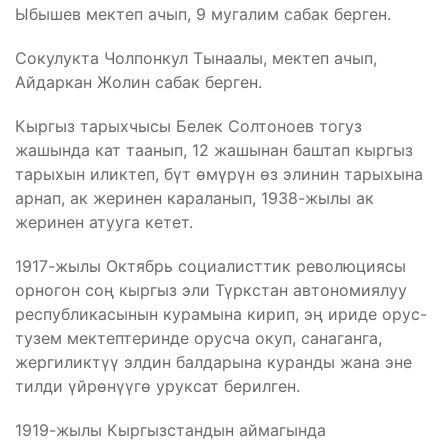
Ыбышев мектеп ачып, 9 мугалим сабак берген.
Сокулукта Чолпонкул Тынаалы, мектеп ачып,
Айдаркан Жолин сабак берген.
Кыргыз тарыхчысы Белек Солтоноев тогуз
жашында кат таанып, 12 жашынан баштап кыргыз
тарыхын иликтеп, бүт өмүрүн өз элинин тарыхына
арнап, ак жеринен караланып, 1938-жылы ак
жеринен атууга кетет.
1917-жылы Октябрь социалисттик революциясы
орногон соң кыргыз эли Түркстан автономиялуу
республикасынын курамына кирип, эң ириде орус-
тузем мектептеринде орусча окуп, санаганга,
жергиликтүү элдин балдарына куранды жана эне
тилди үйрөнүүгө уруксат берилген.
1919-жылы Кыргызстандын аймагында