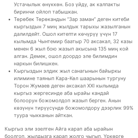
Устачылык өнүккөн. Боз үйдү, ак калпакты
биринчи ойлоп табышкан.
Төрөбек Төрөкандын “Зар заман” деген китеби
кыргыздын 7 миң жылдык тарыхы жазылганын
далилдейт. Ошол китепти көчүрүү үчүн 17
кылымда Чынтемир баатыр 70 аксакал, 32 казы
менен 6 жыл бою жазып акысына 135 миң кой
алган. Демек, ошол доордо эле билимдин
наркын билишкен.
Кыргыздын элдик жыл санагынын байыркы
илимине таянып Кара-Көл шаарынын тургуну
Торон Жумаев деген аксакал XXI кылымда
кыргыз жергесинде аба ырайы кандай
болоорун божомолдоп жазып берген. Анын
көзүнүн тирүүсүндө божомолдору дээрлик 99%
туура чыкканын айткан.
Кыргыз эли эзелтен Айга карап аба ырайын
боолгоп, жылдызга карап жолго чыгып, Үркөргө