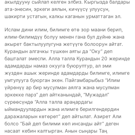
акылдууну сыйлап келген элбиз. Кыргызда балдары
ата-энесин, эркеги аялын, кичүүсү улуусун,
шакирти устатын, калкы каганын урматтаган эл.
Ислам дини илим, билимге өтө зор маани берип,
илим-билимдүү болуу менен гана бул дүйнө жана
акырет бактылуулугуна жетүүгө болоорун айтат.
Курандын алгачкы түшкөн аяты да “Оку” деп
башталат эмеспи. Алла талла Курандын 20 жеринде
адамдарды намаз окууга буюруптур, ал эми
жүздөн ашык жеринде адамдарды билимге, илимге
умтулууга буюрган экен. Пайгамбарыбыз “Илим
үйрөнүү ар бир мусулман аялга жана мусулман
эркекке парз” деп айтканындай, “Мужадал”
сүрөөсүндө “Алла талла араңардагы
ыймандуулардын жана илимге берилгендердин
даражаларын көтөрөт” деп айтылат. Азирет Али
болсо “Бай деп билими көп инсанды айт” деген
насаат кебин калтырган. Анын сыңары Таң