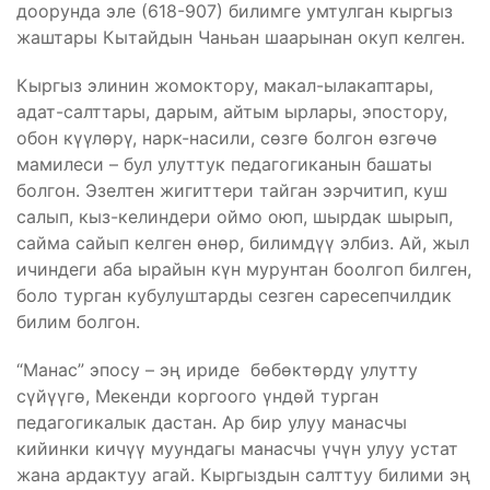
доорунда эле (618-907) билимге умтулган кыргыз
жаштары Кытайдын Чаньан шаарынан окуп келген.
Кыргыз элинин жомоктору, макал-ылакаптары,
адат-салттары, дарым, айтым ырлары, эпостору,
обон күүлөрү, нарк-насили, сөзгө болгон өзгөчө
мамилеси – бул улуттук педагогиканын башаты
болгон. Эзелтен жигиттери тайган ээрчитип, куш
салып, кыз-келиндери оймо оюп, шырдак шырып,
сайма сайып келген өнөр, билимдүү элбиз. Ай, жыл
ичиндеги аба ырайын күн мурунтан боолгоп билген,
боло турган кубулуштарды сезген саресепчилдик
билим болгон.
“Манас” эпосу – эң ириде бөбөктөрдү улутту
сүйүүгө, Мекенди коргоого үндөй турган
педагогикалык дастан. Ар бир улуу манасчы
кийинки кичүү муундагы манасчы үчүн улуу устат
жана ардактуу агай. Кыргыздын салттуу билими эң