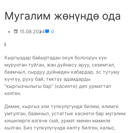
Мугалим жөнүндө ода
15.08.2024
0
I
Кыргыздар байыртадан окуя болоорун күн
мурунтан туйган, жан дүйнөсү аруу, сезимтал,
баамчыл, сырдуу дүйнөдөн кабардар, эс тутуму
күчтүү, руху бай, тектүү адамдарды
“кыргызчылыгы бар” (касиети) деп урматтап
келген.
Демек, кыргыз эли түпкүлүгүндө билим, илимге
умтулган, баамчыл, устаттык касиети бар мугалим
кишилерге өзгөчө сый, урмат менен мамиле
кылган. Биз түпкүлүгүндө көптү билген, калыс,