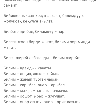
самайт.
Бийикке чыксаң көзүң ачылат, билимдүүгө
жолуксаң көңүлүң ачылат.
Билбегенди бил, билимдүү – пир.
Билеги жоон бирди жыгат, билими зор миңди
жыгат.
Билек жирей албаганды – билим жирейт.
Билим – адамдын канаты.
Билим – деңиз, акыл – кайык.
Билим – жанып турган чырак.
Билим – карыбас, өнөр – арыбас.
Билим – кенч, эмгек анын ачкычы.
Билим – оошот, ырыс – жугушат.
Билим – өнөр азыгы, өнөр – эрик казыгы.