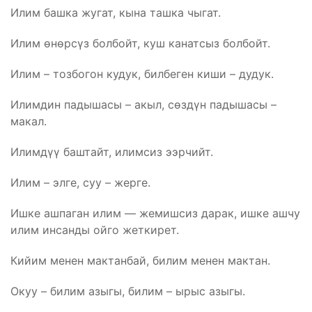
Илим башка жугат, кына ташка чыгат.
Илим өнөрсүз болбойт, куш канатсыз болбойт.
Илим – тозбогон кудук, билбеген киши – дудук.
Илимдин падышасы – акыл, сөздүн падышасы –
макал.
Илимдүү баштайт, илимсиз ээрчийт.
Илим – элге, суу – жерге.
Ишке ашпаган илим — жемишсиз дарак, ишке ашчу
илим инсанды ойго жеткирет.
Кийим менен мактанбай, билим менен мактан.
Окуу – билим азыгы, билим – ырыс азыгы.