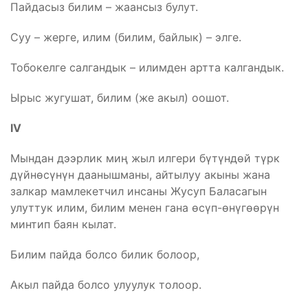
Пайдасыз билим – жаансыз булут.
Суу – жерге, илим (билим, байлык) – элге.
Тобокелге салгандык – илимден артта калгандык.
Ырыс жугушат, билим (же акыл) оошот.
IV
Мындан дээрлик миң жыл илгери бүтүндөй түрк
дүйнөсүнүн даанышманы, айтылуу акыны жана
залкар мамлекетчил инсаны Жусуп Баласагын
улуттук илим, билим менен гана өсүп-өнүгөөрүн
минтип баян кылат.
Билим пайда болсо билик болоор,
Акыл пайда болсо улуулук толоор.