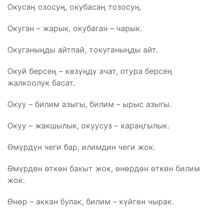
Окусаң озосуң, окубасаң тозосуң.
Окуган – жарык, окубаган – чарык.
Окуганыңды айтпай, токуганыңды айт.
Окуй берсең – көзүңдү ачат, отура берсең
жалкоолук басат.
Окуу – билим азыгы, билим – ырыс азыгы.
Окуу – жакшылык, окуусуз – караңгылык.
Өмүрдүн чеги бар, илимдин чеги жок.
Өмүрдөн өткөн бакыт жок, өнөрдөн өткөн билим
жок.
Өнөр – аккан булак, билим – күйгөн чырак.