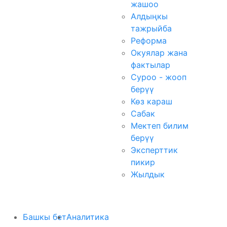
жашоо
Алдыңкы
тажрыйба
Реформа
Окуялар жана
фактылар
Суроо - жооп
берүү
Көз караш
Сабак
Мектеп билим
берүү
Эксперттик
пикир
Жылдык
Башкы бет
Аналитика