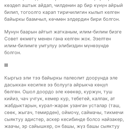
көздөп аштык айдап, чилденин ар бир күнүн айрый
билип, тогоолго карап тиричилигин кылып келген
байыркы баамчыл, көчмөн элдердин бири болгон.
Мунун баарын айтып жатканым, илим-билим бизге
Совет өкмөтү менен гана келген жок. Эзелтен
илим-билимге умтулуу элибиздин мүнөзүндө
болгон.
III
Кыргыз эли тээ байыркы палеолит доорунда эле
дасыккан кесипке ээ болууга айрыкча көңүл
бөлгөн. Ошол доордо эле көөкөр, куржун, туш
кийиз, чач учтук, кемер кур, тебетей, калпак, ат
жабдыктарын, курал-жарак узанган усталар (таш,
сөөк, жыгач, темирден), оймочу, саймачы, тикмечи
сыяктуу адистер, аскер кесибинде болсо найзакер,
жаачы, эр сайышкер, он башы, жүз башы сыяктуу