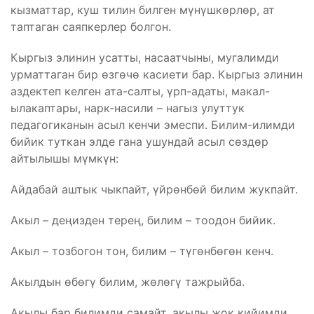
кызматтар, куш тилин билген мүнүшкөрлөр, ат
таптаган саяпкерлер болгон.
Кыргыз элинин усатты, насаатчыны, мугалимди
урматтаган бир өзгөчө касиети бар. Кыргыз элинин
аздектеп келген ата-салты, үрп-адаты, макал-
ылакаптары, нарк-насили – нагыз улуттук
педагогиканын асыл кенчи эмеспи. Билим-илимди
бийик туткан элде гана ушундай асыл сөздөр
айтылышы мүмкүн:
Айдабай аштык чыкпайт, үйрөнбөй билим жукпайт.
Акыл – деңизден терең, билим – тоодон бийик.
Акыл – тозбогон тон, билим – түгөнбөгөн кенч.
Акылдын өбөгү билим, жөлөгү тажрыйба.
Акылы бар билимди самайт, акылы жок кийимди