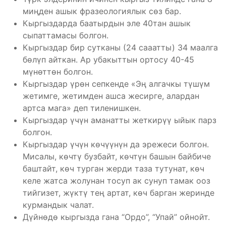
миңден ашык фразеологиялык сөз бар.
Кыргыздарда баатырдын эле 40тан ашык
сыпаттамасы болгон.
Кыргыздар бир сутканы (24 сааатты) 34 маалга
бөлүп айткан. Ар убакыттын ортосу 40-45
мүнөттөн болгон.
Кыргыздар үрөн сепкенде «Эң алгачкы түшүм
жетимге, жетимден ашса жесирге, алардан
артса мага» деп тиленишкен.
Кыргыздар үчүн аманатты жеткирүү ыйык парз
болгон.
Кыргыздар үчүн көчүүнүн да эрежеси болгон.
Мисалы, көчтү бузбайт, көчтүн башын байбиче
баштайт, көч турган жерди таза тутунат, көч
келе жатса жолунан тосуп ак сунуп тамак ооз
тийгизет, жүктү тең артат, көч барган жеринде
курмандык чалат.
Дүйнөдө кыргызда гана “Ордо”, “Упай” ойнойт.