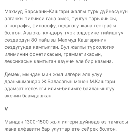
Махмуд Барскани-Кашгари жалпы түрк дүйнөсүнүн
алгачкы тилчиси гана эмес, тунгуч тарыхчысы,
этнографы, философу, педагогу жана географы
болгон. Азыркы күндөрү түрк элдерине тийиштүү
сөздөрдүн 80 пайызы Махмуд Кашгаринин
сөздүгүндө камтылган. Бул жалпы түркология
илиминин фонетикасын, грамматикасын,
лексикасын камтыган өзүнчө эле бир казына.
Демек, мындан миң жыл илгери эле улуу
даанышмандар Ж.Баласагын менен М.Кашгари
адамзат келечеги илим-билимге байланыштуу
экенин баамдашкан.
V
Мындан 1300-1500 жыл илгери дүйнөдө өз тамгасы
жана алфавити бар улуттар өтө сейрек болгон.