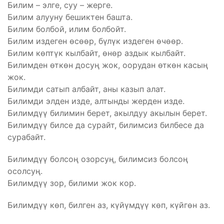
Билим – элге, суу – жерге.
Билим алууну бешиктен башта.
Билим болбой, илим болбойт.
Билим издеген өсөөр, бүлүк издеген өчөөр.
Билим көптүк кылбайт, өнөр аздык кылбайт.
Билимден өткөн досуң жок, оорудан өткөн касың
жок.
Билимди сатып албайт, аны казып алат.
Билимди элден изде, алтынды жерден изде.
Билимдүү билимин берет, акылдуу акылын берет.
Билимдүү билсе да сурайт, билимсиз билбесе да
сурабайт.
Билимдүү болсоң озорсуң, билимсиз болсоң
осолсуң.
Билимдүү зор, билими жок кор.
Билимдүү көп, билген аз, күйүмдүү көп, күйгөн аз.