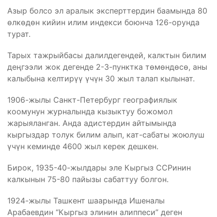
Азыр болсо эл аралык эксперттердин баамында 80
өлкөдөн кийин илим индекси боюнча 126-орунда
турат.
Тарых тажрыйбасы далилдегендей, калктын билим
деңгээли жок дегенде 2-3-пунктка төмөндөсө, аны
калыбына келтирүү үчүн 30 жыл талап кылынат.
1906-жылы Санкт-Петербург географиялык
коомунун журналында кызыктуу божомол
жарыяланган. Анда адистердин айтымында
кыргыздар толук билим алып, кат-сабаты жоюлуш
үчүн кеминде 4600 жыл керек дешкен.
Бирок, 1935-40-жылдары эле Кыргыз ССРинин
калкынын 75-80 пайызы сабаттуу болгон.
1924-жылы Ташкент шаарында Ишеналы
Арабаевдин “Кыргыз элинин алиппеси” деген