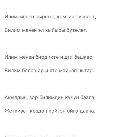
Илим менен кырсык, кемтик түзөлөт,
Билим менен эл кыйыры бүтөлөт.
Илим менен бирдикте ишти башкар,
Билим болсо ар иште майнап чыгар.
Акылдын, зор билимдин күчүн баала,
Жеткизет көздөп койгон ойго даана.