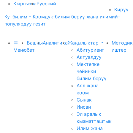
Кыргызча
Русский
Кирүү
Кутбилим – Коомдук-билим берүү жана илимий-
популярдуу гезит
Башкы
Аналитика
Жаңылыктар
Методик
Меню
бет
Абитуриент
иштер
Актуалдуу
Мектепке
чейинки
билим берүү
Аял жана
коом
Сынак
Инсан
Эл аралык
кызматташтык
Илим жана