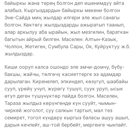
байыркы жана терең болгон деп ишенимдүү айта
алабыз. Кыргыздардын байыркы мекени болгон
Эне-Сайда миң жылдар илгери эле жыл санагы
болгон. Көктөгү жылдыздарды ажыратып таанып,
алар аркылуу аба ырайын, жыл мезгилин, бараткан
багытын айрый билген. Маселен: Алтын-Казык,
Чолпон, Жетиген, Сумбула Сары, Ок, Куйруктуу ж.б.
жылдыздар.
Киши ооруп калса ошондо эле эмчи-домчу, бүбү-
бакшы, жайчы, төлгөчү касиеттерге ээ адамдар
дарылаган. Киренелеп, эпкиндеп, көзүгүп, шаабайы
сууп, үрөйү учуп, жүрөгү тушүп, суук уруп, ысык
өтүп деген түшүнүктөр пайда болгон. Маселен,
Тараза жылдыз көрүнгөндө күн сууйт, чымын-
чиркей жоголот, суу салкын тартып, мал тез
семирет, тогол күндөрү кыргыз баласы ашуу ашып,
дарыя кечпейт, аш-той бербейт, мергенге чыкпайт.