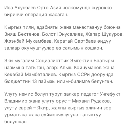
Иса Ахунбаев Орто Азия чөлкөмүндө жүрөккө
биринчи операция жасаган.
Кыргыз тили, адабияты жана манастаануу боюнча
Зияш Бектенов, Болот Юнусалиев, Жапар Шүкүров,
Жээнбай Мукамбаев, Каратай Сартбаев өңдүү
залкар окумуштуулар өз салымын кошкон.
Эки мугалим Социалисттик Эмгектин Баатыры
наамына татыган, алар: Апыш Койчуманов жана
Көкөбай Мамбеталиев. Кыргыз ССРи доорунда
бюджеттин 13 пайызы илим-билимге бөлүнгөн.
Улуту немис болуп туруп залкар педагог Унгефукт
Владимир жана улуту орус – Михаил Рудаков,
улуту еврей – Якир, жалпы кыргыз элинин зор
урматына жана сүймөнчүлүгүнө татыктуу
болушкан.