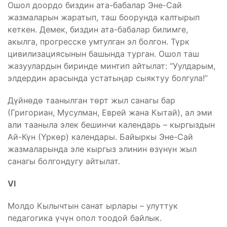
Ошол доордо биздин ата-бабалар Эне-Сай
жазмаларын жаратып, таш боорунда калтырып
кеткен. Демек, биздин ата-бабалар билимге,
акылга, прогресске умтулган эл болгон. Түрк
цивилизациясынын башында турган. Ошол таш
жазуулардын биринде минтип айтылат: “Уулдарым,
элдердин арасында устатыңар сыяктуу болгула!”
Дүйнөдө таанылган төрт жыл санагы бар
(Григориан, Мусулман, Еврей жана Кытай), ал эми
али тааныла элек бешинчи календарь – кыргыздын
Ай-Күн (Үркөр) календары. Байыркы Эне-Сай
жазмаларында эле кыргыз элинин өзүнүн жыл
санагы болгондугу айтылат.
VI
Молдо Кылычтын санат ырлары – улуттук
педагогика үчүн опол тоодой байлык.