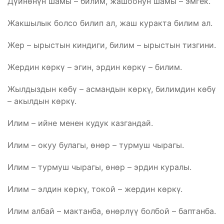
Дүйнөнүн шамы – билим, жашоонун шамы – эмгек.
Жакшылык болсо билип ал, жаш куракта билим ал.
Жер – ырыстын киндиги, билим – ырыстын тизгини.
Жердин көркү – эгин, эрдин көркү – билим.
Жылдыздын көбү – асмандын көркү, билимдин көбү
– акылдын көркү.
Илим – ийне менен кудук казгандай.
Илим – окуу булагы, өнөр – турмуш чырагы.
Илим – турмуш чырагы, өнөр – эрдин куралы.
Илим – элдин көркү, токой – жердин көркү.
Илим албай – мактанба, өнөрлүү болбой – баптанба.