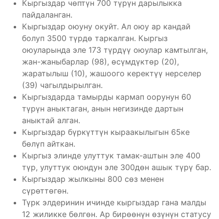
Кыргыздар чөптүн 700 түрүн дарылыкка
пайдаланган.
Кыргыздар оюуну окуйт. Ал оюу ар кандай
болуп 3500 түрдө таркалган. Кыргыз
оюуларында эле 173 түрдүү оюулар камтылган,
жан-жаныбарлар (98), өсүмдүктөр (20),
жаратылыш (10), жашоого керектүү нерселер
(39) чагылдырылган.
Кыргыздарда тамырды кармап оорунун 60
түрүн аныктаган, анын негизинде дартын
аныктай алган.
Кыргыздар бүркүттүн кыраакылыгын 65ке
бөлүп айткан.
Кыргыз элинде улуттук тамак-аштын эле 400
түр, улуттук оюндун эле 300дөн ашык түрү бар.
Кыргыздар жылкыны 800 сөз менен
сүрөттөгөн.
Түрк элдеринин ичинде кыргыздар гана малды
12 жиликке бөлгөн. Ар бирөөнүн өзүнүн статусу