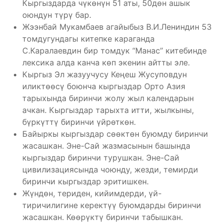
Кыргыздарда чүкөнүн 51 аты, 50дөн ашык
оюндун түрү бар.
Жээнбай Мукамбаев агайыбыз В.И.Лениндин 53
томдугундагы китепке караганда
С.Каралаевдин бир томдук “Манас” китебинде
лексика алда канча көп экенин айтты эле.
Кыргыз Эл жазуучусу Кеңеш Жусуповдун
иликтөөсү боюнча кыргыздар Орто Азия
тарыхында биринчи жолу жыл календарын
ачкан. Кыргыздар тарыхта итти, жылкыны,
бүркүттү биринчи үйрөткөн.
Байыркы кыргыздар сөөктөн буюмду биринчи
жасашкан. Эне-Сай жазмасынын башында
кыргыздар биринчи турушкан. Эне-Сай
цивилизациясында чоюнду, жезди, темирди
биринчи кыргыздар эритишкен.
Жүндөн, териден, кийимдерди, үй-
тиричилигине керектүү буюмдарды биринчи
жасашкан. Көөрүктү биринчи табышкан.