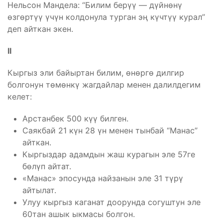
Нельсон Мандела: “Билим берүү — дүйнөнү
өзгөртүү үчүн колдонула турган эң күчтүү курал”
деп айткан экен.
II
Кыргыз эли байыртан билим, өнөргө дилгир
болгонун төмөнкү жагдайлар менен далилдегим
келет:
Арстанбек 500 күү билген.
Саякбай 21 күн 28 үн менен тынбай “Манас”
айткан.
Кыргыздар адамдын жаш курагын эле 57ге
бөлүп айтат.
«Манас» эпосунда найзанын эле 31 түрү
айтылат.
Улуу кыргыз каганат доорунда согуштун эле
60тан ашык ыкмасы болгон.