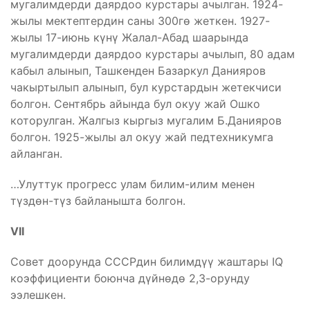
мугалимдерди даярдоо курстары ачылган. 1924-
жылы мектептердин саны 300гө жеткен. 1927-
жылы 17-июнь күнү Жалал-Абад шаарында
мугалимдерди даярдоо курстары ачылып, 80 адам
кабыл алынып, Ташкенден Базаркул Данияров
чакыртылып алынып, бул курстардын жетекчиси
болгон. Сентябрь айында бул окуу жай Ошко
которулган. Жалгыз кыргыз мугалим Б.Данияров
болгон. 1925-жылы ал окуу жай педтехникумга
айланган.
…Улуттук прогресс улам билим-илим менен
түздөн-түз байланышта болгон.
VII
Совет доорунда СССРдин билимдүү жаштары IQ
коэффициенти боюнча дүйнөдө 2,3-орунду
ээлешкен.