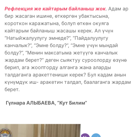
Рефлекция же кайтарым байланыш жок
. Адам ар
бир жасаган ишине, өткөргөн убактысына,
короткон каражатына, болуп өткөн окуяга
кайтарым байланыш жасашы керек. Ал үчүн
“Натыйжалуулугу эмнеде?”, “Пайдалуулугу
канчалык?”, “Эмне болду?”, “Эмне үчүн мындай
болду?”, “Менин максатыма жетүүгө канчалык
жардам берет?” деген сыяктуу суроолорду өзүнө
берип, ага жоопторду алганга жана аларды
талдаганга аракеттениши керек? Бул кадам анын
күнүмдүк иш- аракетин талдап, баалаганга жардам
берет.
Гүлнара АЛЫБАЕВА, “Кут Билим”
Бөлүшүү