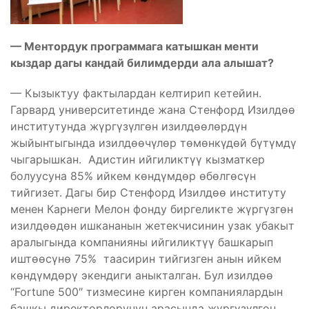
— Ментордук программага катышкан менти
кыздар дагы кандай билимдерди ала алышат?
— Кызыктуу фактылардан келтирип кетейин.
Гарвард университетинде жана Стенфорд Изилдөө
институтунда жүргүзүлгөн изилдөөлөрдүн
жыйынтыгында изилдөөчүлөр төмөнкүдөй бүтүмдү
чыгарышкан. Адистин ийгиликтүү кызматкер
болуусуна 85% ийкем көндүмдөр өбөлгөсүн
тийгизет. Дагы бир Стенфорд Изилдөө институту
менен Карнеги Мелон фонду биргеликте жүргүзгөн
изилдөөдөн ишкананын жетекчисинин узак убакыт
аралыгында компанияны ийгиликтүү башкарып
иштөөсүнө 75% таасирин тийгизген анын ийкем
көндүмдөрү экендиги аныкталган. Бул изилдөө
“Fortune 500″ тизмесине кирген компаниялардын
башкы директорлорунун арасында жүргүзүлгөн.