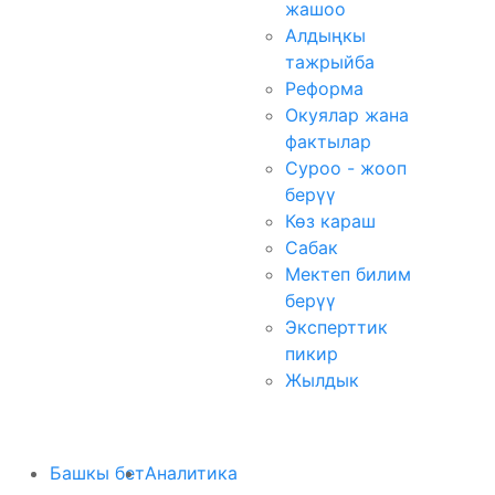
жашоо
Алдыңкы
тажрыйба
Реформа
Окуялар жана
фактылар
Суроо - жооп
берүү
Көз караш
Сабак
Мектеп билим
берүү
Эксперттик
пикир
Жылдык
Башкы бет
Аналитика