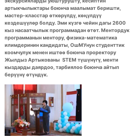
экскурсияларды уюштурушту, кесиптин
артыкчылыктары боюнча маалымат беришти,
мастер-класстар өткөрүлдү, көңүлдүү
кездешүүлөр болду. Эми күзгө чейин дагы 2600
кыз насаатчылык программадан өтөт. Ментордук
программанын ментору, физика-математика
илимдеринин кандидаты, ОшМУнун студенттик
коомчулук менен иштөө боюнча проректору
Жылдыз Артыкованы STEM түшүнүгү, менти
кыздарды даярдоо, тарбиялоо боюнча айтып
берүүнү өтүндүк.