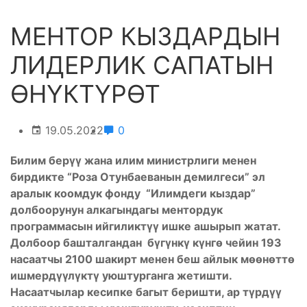
МЕНТОР КЫЗДАРДЫН
ЛИДЕРЛИК САПАТЫН
ӨНҮКТҮРӨТ
19.05.2022
0
Билим берүү жана илим министрлиги менен
бирдикте “Роза Отунбаеванын демилгеси” эл
аралык коомдук фонду “Илимдеги кыздар”
долбоорунун алкагындагы ментордук
программасын ийгиликтүү ишке ашырып жатат.
Долбоор башталгандан бүгүнкү күнгө чейин 193
насаатчы 2100 шакирт менен беш айлык мөөнөттө
ишмердүүлүктү уюштурганга жетишти.
Насаатчылар кесипке багыт беришти, ар түрдүү