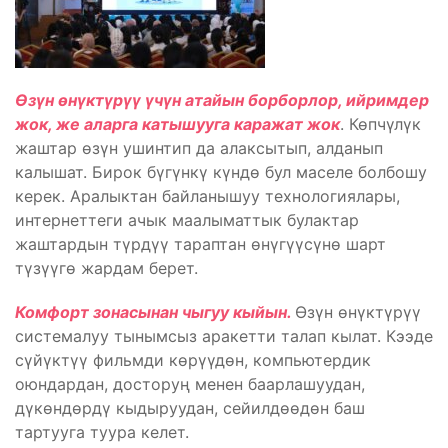
Өзүн өнүктүрүү үчүн атайын борборлор, ийримдер
жок, же аларга катышууга каражат жок
. Көпчүлүк
жаштар өзүн ушинтип да алаксытып, алданып
калышат. Бирок бүгүнкү күндө бул маселе болбошу
керек. Аралыктан байланышуу технологиялары,
интернеттеги ачык маалыматтык булактар
жаштардын түрдүү тараптан өнүгүүсүнө шарт
түзүүгө жардам берет.
Комфорт зонасынан чыгуу кыйын.
Өзүн өнүктүрүү
системалуу тынымсыз аракетти талап кылат. Кээде
сүйүктүү фильмди көрүүдөн, компьютердик
оюндардан, досторуң менен баарлашуудан,
дүкөндөрдү кыдыруудан, сейилдөөдөн баш
тартууга туура келет.