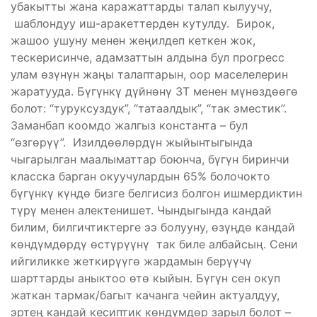
убакытты жана каражаттарды талап кылуучу,
шаблондуу иш-аракеттерден кутулду. Бирок,
жашоо ушуну менен жеңилдеп кеткен жок,
тескерисинче, адамзаттын алдына бул прогресс
улам өзүнүн жаңы талаптарын, оор маселелерин
жаратууда. Бүгүнкү дүйнөнү 3T менен мүнөздөөгө
болот: “туруксуздук”, “татаалдык”, “так эместик”.
Заманбап коомдо жалгыз константа – бул
“өзгөрүү”. Изилдөөлөрдүн жыйынтыгында
чыгарылган маалыматтар боюнча, бүгүн биринчи
класска барган окуучулардын 65% болочокто
бүгүнкү күндө бизге белгисиз болгон ишмердиктин
түрү менен алектенишет. Чындыгында кандай
билим, билгичтиктерге ээ болууну, өзүңдө кандай
көндүмдөрдү өстүрүүнү так биле албайсың. Сени
ийгиликке жеткирүүгө жардамын берүүчү
шарттарды аныктоо өтө кыйын. Бүгүн сен окуп
жаткан тармак/багыт качанга чейин актуалдуу,
эртең кандай кесиптик көндүмдөр зарыл болот –