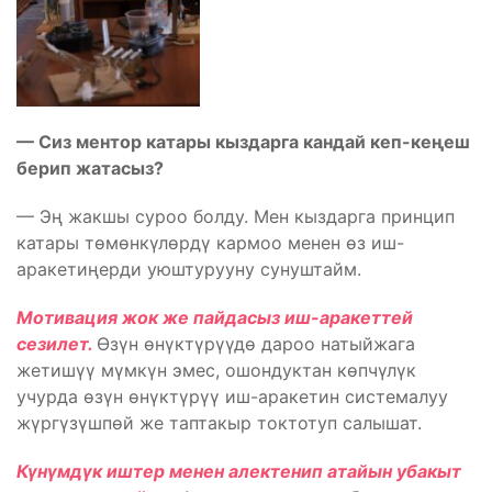
— Сиз ментор катары кыздарга кандай кеп-кеңеш
берип жатасыз?
— Эң жакшы суроо болду. Мен кыздарга принцип
катары төмөнкүлөрдү кармоо менен өз иш-
аракетиңерди уюштурууну сунуштайм.
Мотивация жок же пайдасыз иш-аракеттей
сезилет.
Өзүн өнүктүрүүдө дароо натыйжага
жетишүү мүмкүн эмес, ошондуктан көпчүлүк
учурда өзүн өнүктүрүү иш-аракетин системалуу
жүргүзүшпөй же таптакыр токтотуп салышат.
Күнүмдүк иштер менен алектенип атайын убакыт