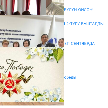
27.07.2026
ӨЗҮҢДҮН КЕЛЕЧЕГИҢ ҮЧҮН БҮГҮН ОЙЛОН!
20.07.2026
ЖОЖДОРГО КАБЫЛ АЛУУНУН 2-ТУРУ БАШТАЛДЫ
20.07.2026
Медиа
СУЗАКТА 750 ОРУНДУУ МЕКТЕП СЕНТЯБРДА
ПАЙДАЛАНУУГА БЕРИЛЕТ
07.08.2025
Улуу Жеңиштин жандуу сөзү
29.04.2025
Награды в преддверии Дня Победы
29.04.2025