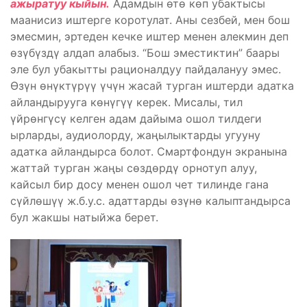
ажыратуу кыйын.
Адамдын өтө көп убактысы
маанисиз иштерге коротулат. Аны сезбей, мен бош
эмесмин, эртеден кечке иштер менен алекмин деп
өзүбүздү алдап алабыз. “Бош эместиктин” баары
эле бул убакытты рационалдуу пайдалануу эмес.
Өзүн өнүктүрүү үчүн жасай турган иштерди адатка
айландырууга көнүгүү керек. Мисалы, тил
үйрөнгүсү келген адам дайыма ошол тилдеги
ырларды, аудиолорду, жаңылыктарды угууну
адатка айландырса болот. Смартфондун экранына
жаттай турган жаңы сөздөрдү орнотуп алуу,
кайсыл бир досу менен ошол чет тилинде гана
сүйлөшүү ж.б.у.с. адаттарды өзүнө калыптандырса
бул жакшы натыйжа берет.