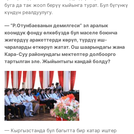
буга да так жооп берүү кыйынга турат. Бул бүгүнкү
күндүн реалдуулугу.
— “Р.Отунбаеванын демилгеси” эл аралык
коомдук фонду өлкөбүздө бул маселе боюнча
жигердүү аракеттерди көрүп, түрдүү иш-
чараларды өткөрүп жатат. Ош шаарындагы жана
Кара-Суу районундагы мектептер долбоорго
тартылган эле. Жыйынтыгы кандай болду?
— Кыргызстанда бул багытта бир катар иштер