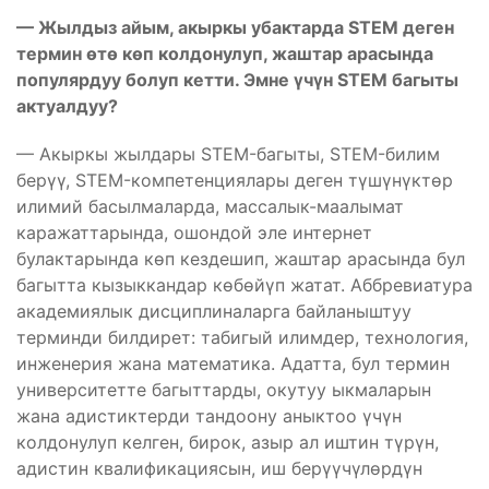
— Жылдыз айым, акыркы убактарда STEM деген
термин өтө көп колдонулуп, жаштар арасында
популярдуу болуп кетти. Эмне үчүн STEM багыты
актуалдуу?
— Акыркы жылдары STEM-багыты, STEM-билим
берүү, STEM-компетенциялары деген түшүнүктөр
илимий басылмаларда, массалык-маалымат
каражаттарында, ошондой эле интернет
булактарында көп кездешип, жаштар арасында бул
багытта кызыккандар көбөйүп жатат. Аббревиатура
академиялык дисциплиналарга байланыштуу
терминди билдирет: табигый илимдер, технология,
инженерия жана математика. Адатта, бул термин
университетте багыттарды, окутуу ыкмаларын
жана адистиктерди тандоону аныктоо үчүн
колдонулуп келген, бирок, азыр ал иштин түрүн,
адистин квалификациясын, иш берүүчүлөрдүн