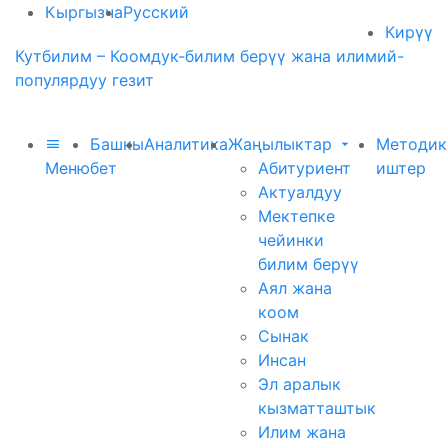
Кыргызча
Русский
Кирүү
Кутбилим – Коомдук-билим берүү жана илимий-
популярдуу гезит
Башкы
Аналитика
Жаңылыктар
Методик
Меню
бет
Абитуриент
иштер
Актуалдуу
Мектепке
чейинки
билим берүү
Аял жана
коом
Сынак
Инсан
Эл аралык
кызматташтык
Илим жана