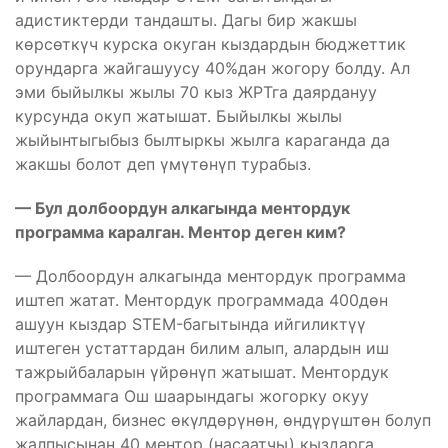
адистиктерди тандашты. Дагы бир жакшы
көрсөткүч курска окуган кыздардын бюджеттик
орундарга жайгашуусу 40%дан жогору болду. Ал
эми быйылкы жылы 70 кыз ЖРТга даярдануу
курсунда окуп жатышат. Быйылкы жылы
жыйынтыгыбыз былтыркы жылга караганда да
жакшы болот деп үмүтөнүп турабыз.
— Бул долбоордун алкагында ментордук
программа каралган. Ментор деген ким?
— Долбоордун алкагында ментордук программа
иштеп жатат. Ментордук программада 400дөн
ашуун кыздар STEM-багытында ийгиликтүү
иштеген устаттардан билим алып, алардын иш
тажрыйбаларын үйрөнүп жатышат. Ментордук
программага Ош шаарындагы жогорку окуу
жайлардан, бизнес өкүлдөрүнөн, өндүрүштөн болуп
жалпысынан 40 ментор (насаатчы) кыздарга