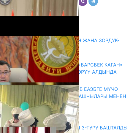
Комментарийлер
Акыркы жаңылыктар
ГЕНДЕРДИК БАСМЫРЛООДОН ЖАНА ЗОРДУК-
ЗОМБУЛУКТАН КОРГОО
07.08.2026
КЫРГЫЗ ТАРЫХЫ ТАСМАДА: «БАРСБЕК КАГАН»
КӨРКӨМ ТАСМАСЫ ЖАРЫК КӨРҮҮ АЛДЫНДА
07.08.2026
ПРЕЗИДЕНТ САДЫР ЖАПАРОВ ЕАЭБГЕ МҮЧӨ
МАМЛЕКЕТТЕРДИН ӨКМӨТ БАШЧЫЛАРЫ МЕНЕН
ЖОЛУГУШТУ
07.08.2026
Абитуриент
ЖОЖДОРГО КАБЫЛ АЛУУНУН 3-ТУРУ БАШТАЛДЫ