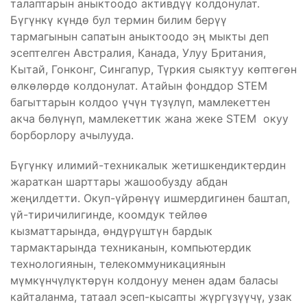
талаптарын аныктоодо активдүү колдонулат.
Бүгүнкү күндө бул термин билим берүү
тармагынын сапатын аныктоодо эң мыкты деп
эсептелген Австралия, Канада, Улуу Британия,
Кытай, Гонконг, Сингапур, Түркия сыяктуу көптөгөн
өлкөлөрдө колдонулат. Атайын фонддор STEM
багыттарын колдоо үчүн түзүлүп, мамлекеттен
акча бөлүнүп, мамлекеттик жана жеке STEM окуу
борборлору ачылууда.
Бүгүнкү илимий-техникалык жетишкендиктердин
жараткан шарттары жашообузду абдан
жеңилдетти. Окуп-үйрөнүү ишмердигинен баштап,
үй-тиричилигинде, коомдук тейлөө
кызматтарында, өндүрүштүн бардык
тармактарында техниканын, компьютердик
технологиянын, телекоммуникациянын
мүмкүнчүлүктөрүн колдонуу менен адам баласы
кайталанма, татаал эсеп-кысапты жүргүзүүчү, узак