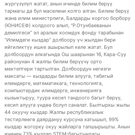
жүргүзүлүп жатат, анын ичинде билим берүү
тармагы да бул маселени колго алган. Билим берүү
жана илим министрлиги, Балдарды коргоо борбору
(ЮНИСЕФ) колдоого алып, “Р.Отунбаеванын
демилгеси” эл аралык коомдук фонду тарабынан
“Илимдеги кыздар” долбоору үч жылдан бери
ийгиликтүү ишке ашырылып келе жатат. Бул
долбоордун алкагында Ош шаарынан 16, Кара-Суу
районунан 4 жалпы билим берүүчү орто
мектептери тартылган. Долбоордун негизги
максаты — кыздарды билим алууга, табигый
илимдерге, математикага, технологияга,
компьютердик илимдерге, инженерияга
кызыктыруу, туура кесип тандоого багыт берүү,
кесип алууга үндөө болуп саналат. Былтыркы жылы
44 окуучу кыздар Жалпы республикалык
тестирлөөгө даярдануу курсуна катышып, 99%
кыздар жогорку окуу жайларга тапшырышты. Анын
ичинен 73% кыздар STEM-багытындагы