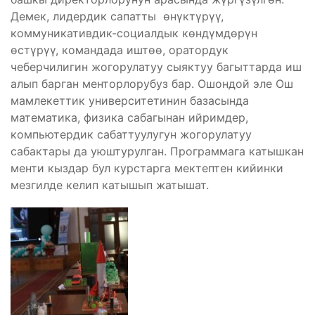
Демек, лидердик сапатты өнүктүрүү,
коммуникативдик-социалдык көндүмдөрүн
өстүрүү, командада иштөө, оратордук
чеберчилигин жогорулатуу сыяктуу багыттарда иш
алып барган менторлорубуз бар. Ошондой эле Ош
мамлекеттик университетинин базасында
математика, физика сабагынан ийримдер,
компьютердик сабаттуулугун жогорулатуу
сабактары да уюштурулган. Программага катышкан
менти кыздар бул курстарга мектептен кийинки
мезгилде келип катышып жатышат.