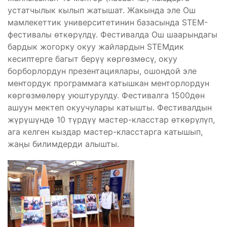
устатчылык кылып жатышат. Жакында эле Ош
мамлекеттик университетинин базасында STEM-
фестивалы өткөрүлдү. Фестивалда Ош шаарындагы
бардык жогорку окуу жайлардын STEMдик
кесиптерге багыт берүү көргөзмөсү, окуу
борборлордун презентациялары, ошондой эле
ментордук программага катышкан менторлордун
көргөзмөлөрү уюштурулду. Фестивалга 1500дөн
ашуун мектеп окуучулары катышты. Фестивалдын
жүрүшүндө 10 түрдүү мастер-класстар өткөрүлүп,
ага келген кыздар мастер-класстарга катышып,
жаңы билимдерди алышты.