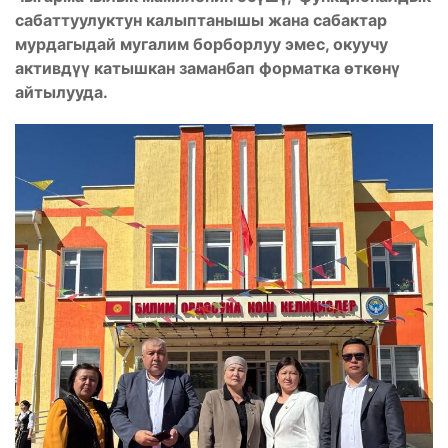
сабаттуулуктун калыптанышы жана сабактар
мурдагыдай мугалим борборлуу эмес, окуучу
активдүү катышкан заманбап форматка өткөнү
айтылууда.