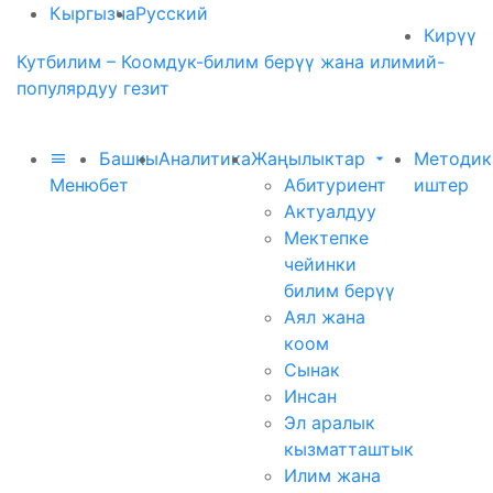
Кыргызча
Русский
Кирүү
Кутбилим – Коомдук-билим берүү жана илимий-
популярдуу гезит
Башкы
Аналитика
Жаңылыктар
Методик
Меню
бет
Абитуриент
иштер
Актуалдуу
Мектепке
чейинки
билим берүү
Аял жана
коом
Сынак
Инсан
Эл аралык
кызматташтык
Илим жана