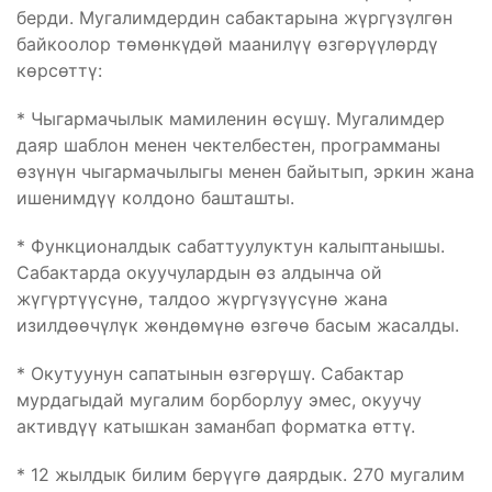
берди. Мугалимдердин сабактарына жүргүзүлгөн
байкоолор төмөнкүдөй маанилүү өзгөрүүлөрдү
көрсөттү:
* Чыгармачылык мамиленин өсүшү. Мугалимдер
даяр шаблон менен чектелбестен, программаны
өзүнүн чыгармачылыгы менен байытып, эркин жана
ишенимдүү колдоно башташты.
* Функционалдык сабаттуулуктун калыптанышы.
Сабактарда окуучулардын өз алдынча ой
жүгүртүүсүнө, талдоо жүргүзүүсүнө жана
изилдөөчүлүк жөндөмүнө өзгөчө басым жасалды.
* Окутуунун сапатынын өзгөрүшү. Сабактар
мурдагыдай мугалим борборлуу эмес, окуучу
активдүү катышкан заманбап форматка өттү.
* 12 жылдык билим берүүгө даярдык. 270 мугалим