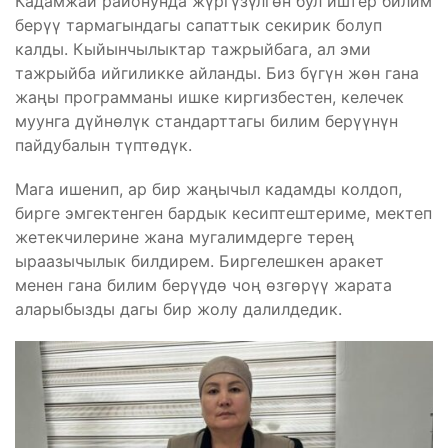
Кадамжай районунда жүргүзүлгөн бул иштер билим
берүү тармагындагы сапаттык секирик болуп
калды. Кыйынчылыктар тажрыйбага, ал эми
тажрыйба ийгиликке айланды. Биз бүгүн жөн гана
жаңы программаны ишке киргизбестен, келечек
муунга дүйнөлүк стандарттагы билим берүүнүн
пайдубалын түптөдүк.
Мага ишенип, ар бир жаңычыл кадамды колдоп,
бирге эмгектенген бардык кесиптештериме, мектеп
жетекчилерине жана мугалимдерге терең
ыраазычылык билдирем. Биргелешкен аракет
менен гана билим берүүдө чоң өзгөрүү жарата
аларыбызды дагы бир жолу далилдедик.