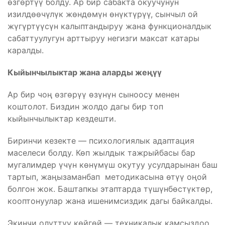
өзгөртүү болду. Ар бир сабакта окуучунун
изилдөөчүлүк жөндөмүн өнүктүрүү, сынчыл ой
жүгүртүүсүн калыптандыруу жана функционалдык
сабаттуулугун арттыруу негизги максат катары
каралды.
Кыйынчылыктар жана аларды жеңүү
Ар бир чоң өзгөрүү өзүнүн сыноосу менен
коштолот. Биздин жолдо дагы бир топ
кыйынчылыктар кездешти.
Биринчи кезекте — психологиялык адаптация
маселеси болду. Көп жылдык тажрыйбасы бар
мугалимдер үчүн көнүмүш окутуу усулдарынан баш
тартып, жаңызаманбап методикасына өтүү оңой
болгон жок. Баштапкы этаптарда түшүнбөстүктөр,
кооптонуулар жана ишенимсиздик дагы байкалды.
Экинчи олуттуу көйгөй — техникалык камсыздоо