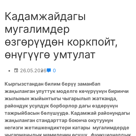
Кадамжайдагы
мугалимдер
өзгөрүүдөн коркпойт,
өнүгүүгө умтулат
26.05.2026
0
Кыргызстандан билим берүү заманбап
жаңыланган улуттук моделге көчүрүүнүн биринчи
жылынын жыйынтыгы чыгарылып жатканда,
райондук усулдук борборлор дагы өздөрүнүн
тажрыйбасын бөлүшүудө. Кадамжай районундагы
жаңыланган стандарттар боюнча окутуунун
негизги жетишкендиктери катары мугалимдерде
чыгармачылык мамиленин өсүшү, функционалдык