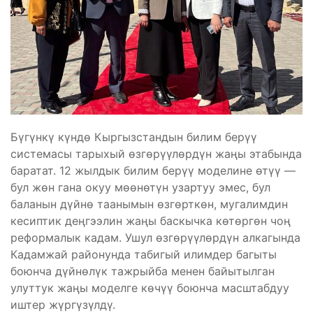
Бүгүнкү күндө Кыргызстандын билим берүү
системасы тарыхый өзгөрүүлөрдүн жаңы этабында
баратат. 12 жылдык билим берүү моделине өтүү —
бул жөн гана окуу мөөнөтүн узартуу эмес, бул
баланын дүйнө таанымын өзгөрткөн, мугалимдин
кесиптик деңгээлин жаңы баскычка көтөргөн чоң
реформалык кадам. Ушул өзгөрүүлөрдүн алкагында
Кадамжай районунда табигый илимдер багыты
боюнча дүйнөлүк тажрыйба менен байытылган
улуттук жаңы моделге көчүү боюнча масштабдуу
иштер жүргүзүлдү.