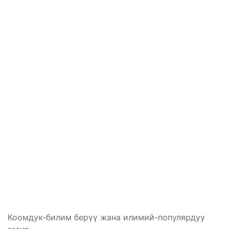
Коомдук-билим берүү жана илимий-популярдуу