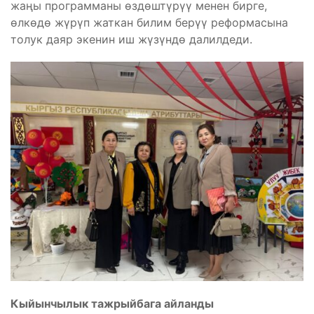
жаңы программаны өздөштүрүү менен бирге,
өлкөдө жүрүп жаткан билим берүү реформасына
толук даяр экенин иш жүзүндө далилдеди.
Кыйынчылык тажрыйбага айланды