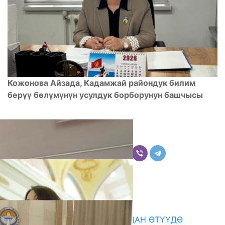
Кожонова Айзада, Кадамжай райондук билим
берүү бөлүмүнүн усулдук борборунун башчысы
Бөлүшүү
Комментарийлер
Акыркы жаңылыктар
199 ТРЕНЕР МУГАЛИМ ОКУУДАН ӨТҮҮДӨ