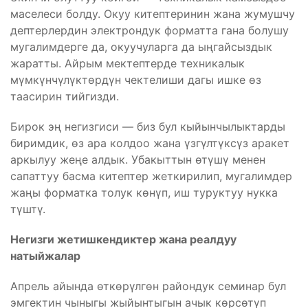
маселеси болду. Окуу китептеринин жана жумушчу
дептерлердин электрондук форматта гана болушу
мугалимдерге да, окуучуларга да ыңгайсыздык
жаратты. Айрым мектептерде техникалык
мүмкүнчүлүктөрдүн чектелиши дагы ишке өз
таасирин тийгизди.
Бирок эң негизгиси — биз бул кыйынчылыктарды
биримдик, өз ара колдоо жана үзгүлтүксүз аракет
аркылуу жеңе алдык. Убакыттын өтүшү менен
сапаттуу басма китептер жеткирилип, мугалимдер
жаңы форматка толук көнүп, иш туруктуу нукка
түштү.
Негизги жетишкендиктер жана реалдуу
натыйжалар
Апрель айында өткөрүлгөн райондук семинар бул
эмгектин чыныгы жыйынтыгын ачык көрсөтүп