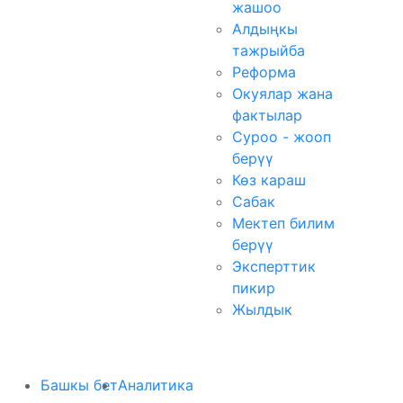
жашоо
Алдыңкы
тажрыйба
Реформа
Окуялар жана
фактылар
Суроо - жооп
берүү
Көз караш
Сабак
Мектеп билим
берүү
Эксперттик
пикир
Жылдык
Башкы бет
Аналитика