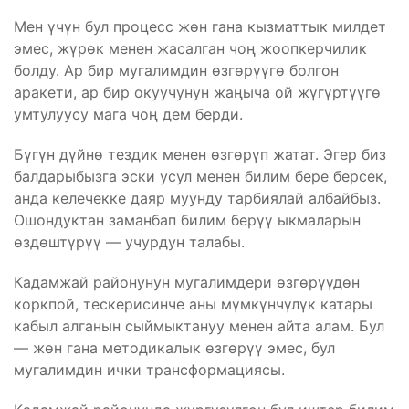
Мен үчүн бул процесс жөн гана кызматтык милдет
эмес, жүрөк менен жасалган чоң жоопкерчилик
болду. Ар бир мугалимдин өзгөрүүгө болгон
аракети, ар бир окуучунун жаңыча ой жүгүртүүгө
умтулуусу мага чоң дем берди.
Бүгүн дүйнө тездик менен өзгөрүп жатат. Эгер биз
балдарыбызга эски усул менен билим бере берсек,
анда келечекке даяр муунду тарбиялай албайбыз.
Ошондуктан заманбап билим берүү ыкмаларын
өздөштүрүү — учурдун талабы.
Кадамжай районунун мугалимдери өзгөрүүдөн
коркпой, тескерисинче аны мүмкүнчүлүк катары
кабыл алганын сыймыктануу менен айта алам. Бул
— жөн гана методикалык өзгөрүү эмес, бул
мугалимдин ички трансформациясы.