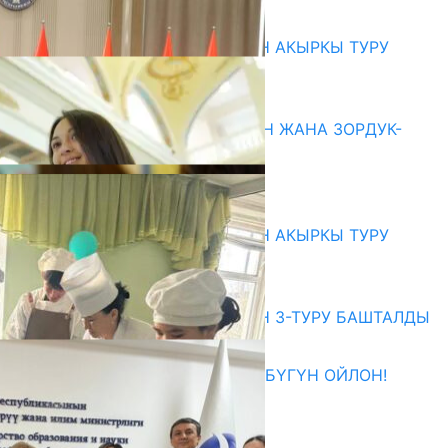
10.08.2026
ЖОЖДОРГО КАБЫЛ АЛУУНУН АКЫРКЫ ТУРУ
СТАРТ АЛДЫ
10.08.2026
ГЕНДЕРДИК БАСМЫРЛООДОН ЖАНА ЗОРДУК-
ЗОМБУЛУКТАН КОРГОО
07.08.2026
Абитуриент
ЖОЖДОРГО КАБЫЛ АЛУУНУН АКЫРКЫ ТУРУ
СТАРТ АЛДЫ
10.08.2026
ЖОЖДОРГО КАБЫЛ АЛУУНУН 3-ТУРУ БАШТАЛДЫ
27.07.2026
ӨЗҮҢДҮН КЕЛЕЧЕГИҢ ҮЧҮН БҮГҮН ОЙЛОН!
20.07.2026
Медиа