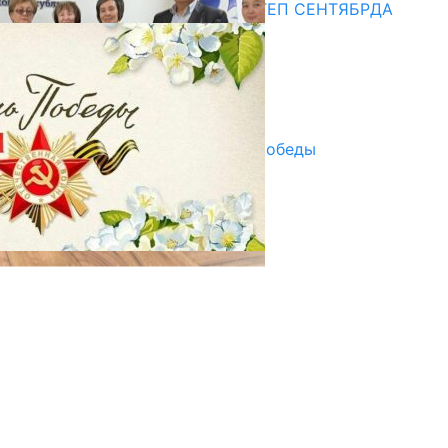
СУЗАКТА 750 ОРУНДУУ МЕКТЕП СЕНТЯБРДА
ПАЙДАЛАНУУГА БЕРИЛЕТ
07.08.2025
Улуу Жеңиштин жандуу сөзү
29.04.2025
Награды в преддверии Дня Победы
29.04.2025