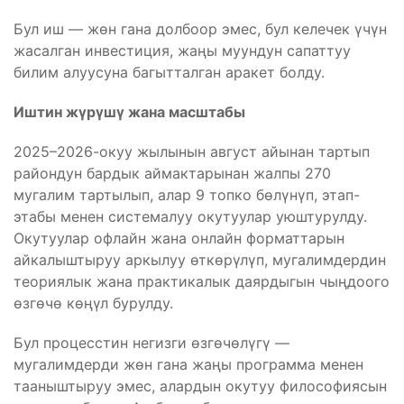
Бул иш — жөн гана долбоор эмес, бул келечек үчүн
жасалган инвестиция, жаңы муундун сапаттуу
билим алуусуна багытталган аракет болду.
Иштин жүрүшү жана масштабы
2025–2026-окуу жылынын август айынан тартып
райондун бардык аймактарынан жалпы 270
мугалим тартылып, алар 9 топко бөлүнүп, этап-
этабы менен системалуу окутуулар уюштурулду.
Окутуулар офлайн жана онлайн форматтарын
айкалыштыруу аркылуу өткөрүлүп, мугалимдердин
теориялык жана практикалык даярдыгын чыңдоого
өзгөчө көңүл бурулду.
Бул процесстин негизги өзгөчөлүгү —
мугалимдерди жөн гана жаңы программа менен
тааныштыруу эмес, алардын окутуу философиясын