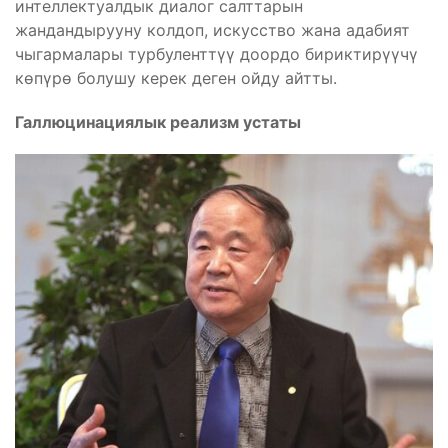
интеллектуалдык диалог салттарын
жандандырууну колдоп, искусство жана адабият
чыгармалары турбуленттүү доордо бириктирүүчү
көпүрө болушу керек деген ойду айтты.
Галлюцинациялык реализм устаты