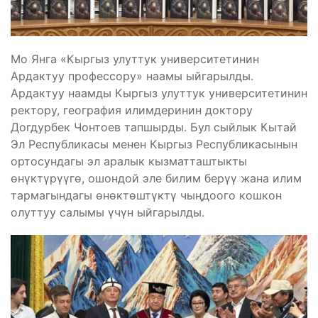
Мо Янга «Кыргыз улуттук университетинин
Ардактуу профессору» наамы ыйгарылды.
Ардактуу наамды Кыргыз улуттук университетинин
ректору, география илимдеринин доктору
Догдурбек Чонтоев тапшырды. Бул сыйлык Кытай
Эл Республикасы менен Кыргыз Республикасынын
ортосундагы эл аралык кызматташтыкты
өнүктүрүүгө, ошондой эле билим берүү жана илим
тармагындагы өнөктөштүктү чыңдоого кошкон
олуттуу салымы үчүн ыйгарылды.