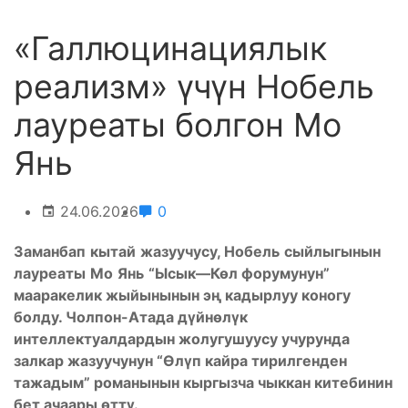
«Галлюцинациялык
реализм» үчүн Нобель
лауреаты болгон Мо
Янь
24.06.2026
0
Заманбап
кытай
жазуучусу
,
Нобель
сыйлыгынын
лауреаты
Мо
Янь
“
Ысык
—
К
өл форумунун”
мааракелик жыйынынын эң кадырлуу коногу
болду. Чолпон-Атада дүйнөлүк
интеллектуалдардын жолугушуусу учурунда
залкар жазуучунун “Өлүп кайра тирилгенден
тажадым” романынын кыргызча чыккан китебинин
бет ачаары өттү.