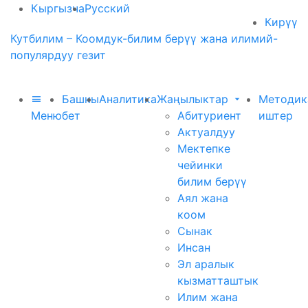
Кыргызча
Русский
Кирүү
Кутбилим – Коомдук-билим берүү жана илимий-
популярдуу гезит
Башкы
Аналитика
Жаңылыктар
Методик
Меню
бет
Абитуриент
иштер
Актуалдуу
Мектепке
чейинки
билим берүү
Аял жана
коом
Сынак
Инсан
Эл аралык
кызматташтык
Илим жана