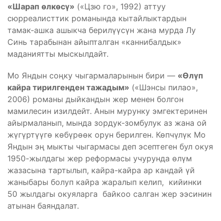
«Шарап өлкөсү»
(«Цзю го», 1992) аттуу
сюрреалисттик романында кытайлыктардын
тамак-ашка ашыкча берилүүсүн жана мурда Лу
Синь тарабынан айыпталган «каннибалдык»
маданиятты мыскылдайт.
Мо Яндын соңку чыгармаларынын бири —
«
Өлүп
кайра тирилгенден тажадым
»
(«Шэнсы пилао»,
2006) романы дыйкандын жер менен болгон
мамилесин изилдейт. Анын мурунку эмгектеринен
айырмаланып, мында зордук-зомбулук аз жана ой
жүгүртүүгө көбүрөөк орун берилген. Көпчүлүк Мо
Яндын эң мыкты чыгармасы деп эсептеген бул окуя
1950-жылдагы жер реформасы учурунда өлүм
жазасына тартылып, кайра-кайра ар кандай үй
жаныбары болуп кайра жаралып келип, кийинки
50 жылдагы окуяларга байкоо салган жер ээсинин
атынан баяндалат.