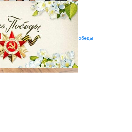
ПАЙДАЛАНУУГА БЕРИЛЕТ
07.08.2025
Улуу Жеңиштин жандуу сөзү
29.04.2025
Награды в преддверии Дня Победы
29.04.2025