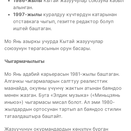
1986-жылы
Кытай жазуучулар союзуна кабыл
алынган.
1997-жылы
куралдуу күчтөрдүн катарынан
отставкага чыгып, гезитте редактор болуп
иштей баштаган.
Мо Янь азыркы учурда Кытай жазуучулар
союзунун төрагасынын орун басары.
Чыгармачылыгы
Мо Янь адабий карьерасын 1981-жылы баштаган.
Алгачкы чыгармаларын салттуу реалисттик
маанайда, окуяны үчүнчү жактын атынан баяндоо
менен жазган. Буга «Элдик музыка» («Миньцзянь
иньюэ») чыгармасы мисал болот. Ал эми 1980-
жылдардын ортосунан тартып ал баяндоо стилин
татаалдаштыра баштайт.
Жазуучунун окурмандардын көңүлүн бурган