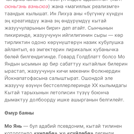
сюньгэнь вэньсюэ
) жана «магиялык реализмге»
таандык кылышат. Ин Лихуа аны «бүгүнкү күндүн
эң креативдүү жана эң өндүрүмдүү кытай
жазуучуларынын бири» деп атайт. Сынчынын
пикиринде, жазуучунун ийгилигинин сыры — көр
тирликтин одоно көрүнүштөрүн назик кубулушка
айлантып, өз эмгектерин лирикалык кубанычка
бөлөй билгендигинде. Говард Голдблатт болсо Мо
Яндын ысымын ар бир сабаттуу кытайлык билерин
ырастап, жазуучунун кичи мекенин Фолкнердин
Йокнапатофасына салыштырат. Ошондой эле
жазуучу өзүнүн бестселлерлеринде XX кылымдагы
Кытай тарыхынын летописин түзүү боюнча
дымактуу долбоорду ишке ашырганын белгилейт.
Өмүр баяны
Мо Янь
— бул адабий псевдоним, кытай тилинен
которгондо
«үндөбө»
же
«сүйлөбө»
дегенди