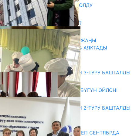
СЫЙЛЫГЫНЫН ЛАУРЕАТЫ БОЛДУ
06.08.2026
САЛТТУУ БИЛИМ ӨЗГӨРӨБҮ?
06.08.2026
ТАЛАСТА УНИВЕРСИТЕТТИН ЖАҢЫ
КАМПУСУНУН КУРУЛУШУ 75% АЯКТАДЫ
06.08.2026
Абитуриент
ЖОЖДОРГО КАБЫЛ АЛУУНУН 3-ТУРУ БАШТАЛДЫ
27.07.2026
ӨЗҮҢДҮН КЕЛЕЧЕГИҢ ҮЧҮН БҮГҮН ОЙЛОН!
20.07.2026
ЖОЖДОРГО КАБЫЛ АЛУУНУН 2-ТУРУ БАШТАЛДЫ
20.07.2026
Медиа
СУЗАКТА 750 ОРУНДУУ МЕКТЕП СЕНТЯБРДА