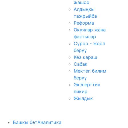
жашоо
Алдыңкы
тажрыйба
Реформа
Окуялар жана
фактылар
Суроо - жооп
берүү
Көз караш
Сабак
Мектеп билим
берүү
Эксперттик
пикир
Жылдык
Башкы бет
Аналитика