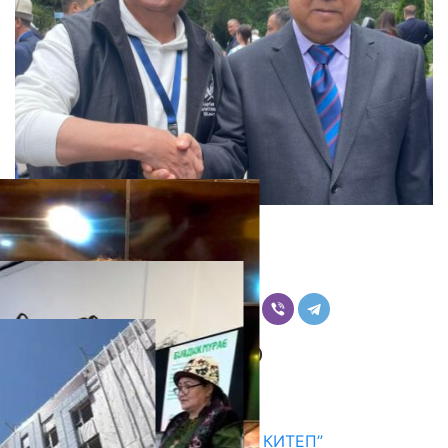
К. Чекиров «КБ»
Бөлүшүү
Комментарийлер
Акыркы жаңылыктар
АКЫН А.ИСМАИЛОВ “АЛТЫН КИТЕП”