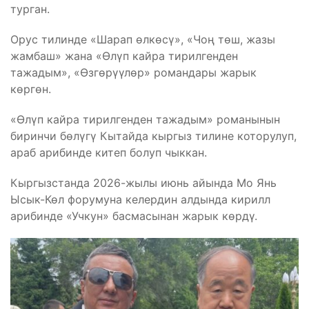
турган.
Орус тилинде «Шарап өлкөсү», «Чоң төш, жазы
жамбаш» жана «Өлүп кайра тирилгенден
тажадым», «Өзгөрүүлөр» романдары жарык
көргөн.
«Өлүп кайра тирилгенден тажадым» романынын
биринчи бөлүгү Кытайда кыргыз тилине которулуп,
араб арибинде китеп болуп чыккан.
Кыргызстанда 2026-жылы июнь айында Мо Янь
Ысык-Көл форумуна келердин алдында кирилл
арибинде «Учкун» басмасынан жарык көрдү.