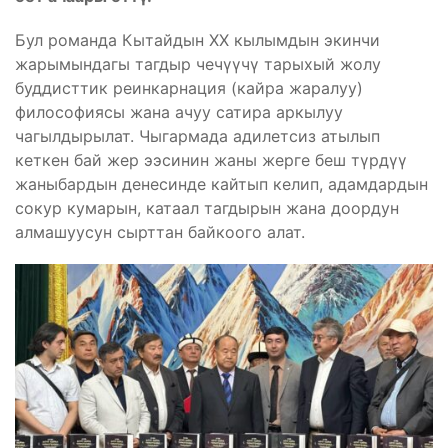
Бул романда Кытайдын XX кылымдын экинчи
жарымындагы тагдыр чечүүчү тарыхый жолу
буддисттик реинкарнация (кайра жаралуу)
философиясы жана ачуу сатира аркылуу
чагылдырылат. Чыгармада адилетсиз атылып
кеткен бай жер ээсинин жаны жерге беш түрдүү
жаныбардын денесинде кайтып келип, адамдардын
сокур кумарын, катаал тагдырын жана доордун
алмашуусун сырттан байкоого алат.