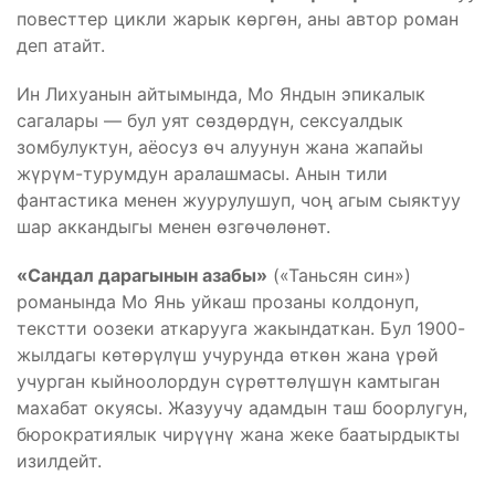
повесттер цикли жарык көргөн, аны автор роман
деп атайт.
Ин Лихуанын айтымында, Мо Яндын эпикалык
сагалары — бул уят сөздөрдүн, сексуалдык
зомбулуктун, аёосуз өч алуунун жана жапайы
жүрүм-турумдун аралашмасы. Анын тили
фантастика менен жуурулушуп, чоң агым сыяктуу
шар аккандыгы менен өзгөчөлөнөт.
«Сандал дарагынын азабы»
(«Таньсян син»)
романында Мо Янь уйкаш прозаны колдонуп,
текстти оозеки аткарууга жакындаткан. Бул 1900-
жылдагы көтөрүлүш учурунда өткөн жана үрөй
учурган кыйноолордун сүрөттөлүшүн камтыган
махабат окуясы. Жазуучу адамдын таш боорлугун,
бюрократиялык чирүүнү жана жеке баатырдыкты
изилдейт.