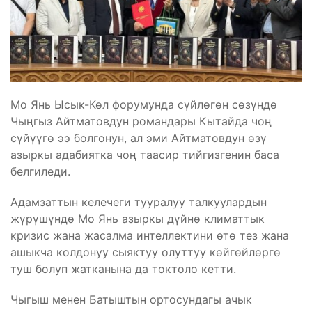
Мо Янь Ысык-Көл форумунда сүйлөгөн сөзүндө
Чыңгыз Айтматовдун романдары Кытайда чоң
сүйүүгө ээ болгонун, ал эми Айтматовдун өзү
азыркы адабиятка чоң таасир тийгизгенин баса
белгиледи.
Адамзаттын келечеги тууралуу талкуулардын
жүрүшүндө Мо Янь азыркы дүйнө климаттык
кризис жана жасалма интеллектини өтө тез жана
ашыкча колдонуу сыяктуу олуттуу көйгөйлөргө
туш болуп жатканына да токтоло кетти.
Чыгыш менен Батыштын ортосундагы ачык