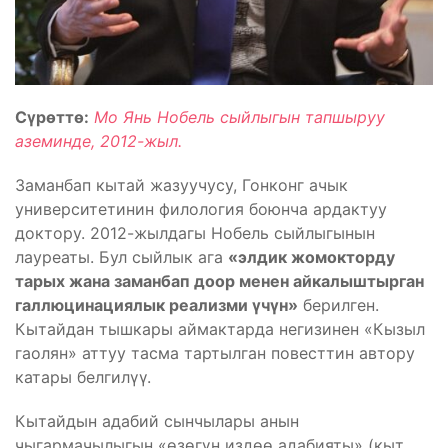
Сүрөттө:
Мо Янь Нобель сыйлыгын тапшыруу
аземинде, 2012-жыл.
Заманбап кытай жазуучусу, Гонконг ачык
университетинин филология боюнча ардактуу
доктору. 2012-жылдагы Нобель сыйлыгынын
лауреаты. Бул сыйлык ага
«элдик жомокторду
тарых жана заманбап доор менен айкалыштырган
галлюцинациялык реализми үчүн»
берилген.
Кытайдан тышкары аймактарда негизинен «Кызыл
гаолян» аттуу тасма тартылган повесттин автору
катары белгилүү.
Кытайдын адабий сынчылары анын
чыгармачылыгын «өзөгүн издөө адабияты» (кыт.