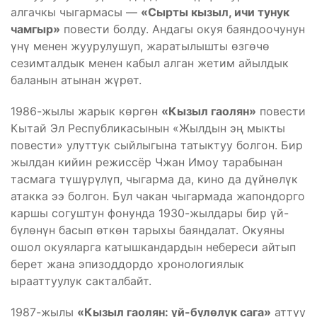
алгачкы чыгармасы —
«Сырты кызыл, ичи тунук
чамгыр»
повести болду. Андагы окуя баяндоочунун
үнү менен жуурулушуп, жаратылышты өзгөчө
сезимталдык менен кабыл алган жетим айылдык
баланын атынан жүрөт.
1986-жылы жарык көргөн
«Кызыл гаолян»
повести
Кытай Эл Республикасынын «Жылдын эң мыкты
повести» улуттук сыйлыгына татыктуу болгон. Бир
жылдан кийин режиссёр Чжан Имоу тарабынан
тасмага түшүрүлүп, чыгарма да, кино да дүйнөлүк
атакка ээ болгон. Бул чакан чыгармада жапондорго
каршы согуштун фонунда 1930-жылдары бир үй-
бүлөнүн басып өткөн тарыхы баяндалат. Окуяны
ошол окуяларга катышкандардын небереси айтып
берет жана эпизоддордо хронологиялык
ырааттуулук сакталбайт.
1987-жылы
«Кызыл гаолян: үй-бүлөлүк сага»
аттуу