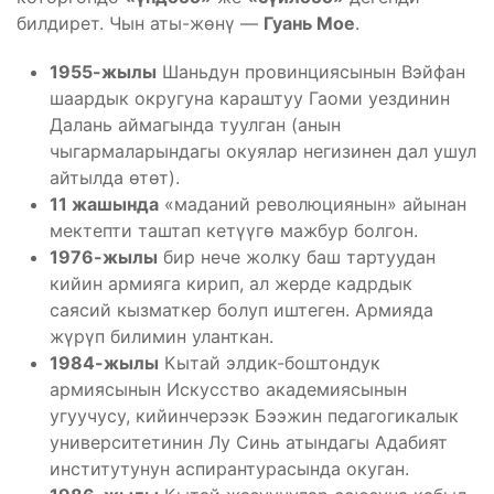
билдирет. Чын аты-жөнү —
Гуань Мое
.
1955-жылы
Шаньдун провинциясынын Вэйфан
шаардык округуна караштуу Гаоми уездинин
Далань аймагында туулган (анын
чыгармаларындагы окуялар негизинен дал ушул
айтылда өтөт).
11 жашында
«маданий революциянын» айынан
мектепти таштап кетүүгө мажбур болгон.
1976-жылы
бир нече жолку баш тартуудан
кийин армияга кирип, ал жерде кадрдык
саясий кызматкер болуп иштеген. Армияда
жүрүп билимин уланткан.
1984-жылы
Кытай элдик-боштондук
армиясынын Искусство академиясынын
угуучусу, кийинчерээк Бээжин педагогикалык
университетинин Лу Синь атындагы Адабият
институтунун аспирантурасында окуган.