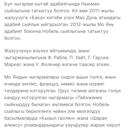
Бул чыгарма кытай адабиятында Ньюмен
сыйлыгына татыктуу болгон. Ал эми 2011-жылы
жазуучуга «Бака» китеби үчүн Мао Дунь атындагы
адабий сыйлык ыйгарылган. 2012-жылы Мо Янь
адабият боюнча Нобель сыйлыгына татыктуу
болгон.
Жазуучунун өзүнүн айтымында, анын
чыгармачылыгына Ф. Рабле, П. Уайт, Г. Гарсиа
Маркес жана У. Фолкнер өзгөчө таасир эткен.
Мо Яндын чыгармалары ондон ашык тилге, анын
ичинде англис, француз, немис жана норвег
тилдерине которулган. Орус тилине алгачкы толук
кандуу которулган чыгармасы «Тайэженин
сыйкырдуу бычагы» аңгемеси болгон. Нобель
сыйлыгы берилгенге чейин эле мезгилдүү
басылмаларда «Кызыл гаолян» жана «Шарап
өлкөсү» романдарындагы үзүндүлөр жарык көрүп