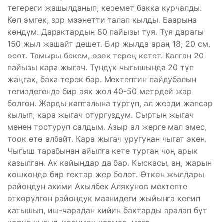
тегереги жашылданып, керемет бакка курчалды.
Көп эмгек, зор мээнетти талап кылды. Баарына
көндүм. Дарактардын 80 пайызы туя. Туя дарагы
150 жыл жашайт дешет. Бир жылда араң 18, 20 см.
өсөт. Тамыры бекем, өзөк терең кетет. Калган 20
пайызы кара жыгач. Түндүк чыгышында 20 түп
жаңгак, бака терек бар. Мектептин пайдубалын
тегиздегенде бир аяк жол 40-50 метрдей жар
болгон. Жарды капталына түртүп, ал жерди жапсар
кылып, кара жыгач отургуздум. Сыртын жыгач
менен тостуруп салдым. Азыр ал жерге мал эмес,
тоок өтө албайт. Кара жыгач уругунан чыгат экен.
Чыгыш тарабынан айылга кете турган чоң арык
казылган. Ак кайыңдар да бар. Кыскасы, аң, жарын
кошкондо бир гектар жер болот. Өткөн жылдары
райондун акими Акылбек Алякунов мектепте
өткөрүлгөн райондук маанидеги жыйынга келип
катышып, иш-чарадан кийин бактарды аралап бүт