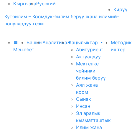
Кыргызча
Русский
Кирүү
Кутбилим – Коомдук-билим берүү жана илимий-
популярдуу гезит
Башкы
Аналитика
Жаңылыктар
Методик
Меню
бет
Абитуриент
иштер
Актуалдуу
Мектепке
чейинки
билим берүү
Аял жана
коом
Сынак
Инсан
Эл аралык
кызматташтык
Илим жана