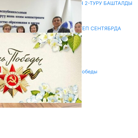
ЖОЖДОРГО КАБЫЛ АЛУУНУН 2-ТУРУ БАШТАЛДЫ
20.07.2026
Медиа
СУЗАКТА 750 ОРУНДУУ МЕКТЕП СЕНТЯБРДА
ПАЙДАЛАНУУГА БЕРИЛЕТ
07.08.2025
Улуу Жеңиштин жандуу сөзү
29.04.2025
Награды в преддверии Дня Победы
29.04.2025