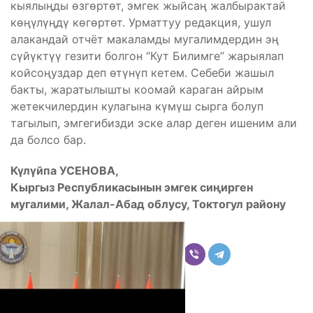
кыялыңды өзгөртөт, эмгек жыйсаң жалбырактай
көңүлүңдү көгөртөт. Урматтуу редакция, ушул
алакандай отчёт макаламды мугалимдердин эң
сүйүктүү гезити болгон “Кут Билимге” жарыялап
койсоңуздар деп өтүнүп кетем. Себеби жашыл
бакты, жаратылышты коомай караган айрым
жетекчилердин кулагына күмүш сырга болуп
тагылып, эмгегибизди эске алар деген ишеним али
да болсо бар.
К
ү
л
ү
йпа УСЕНОВА,
Кыргыз Республикасынын эмгек си
ң
ирген
мугалими, Жалал-Абад облусу, Токтогул району
Бөлүшүү
Комментарийлер