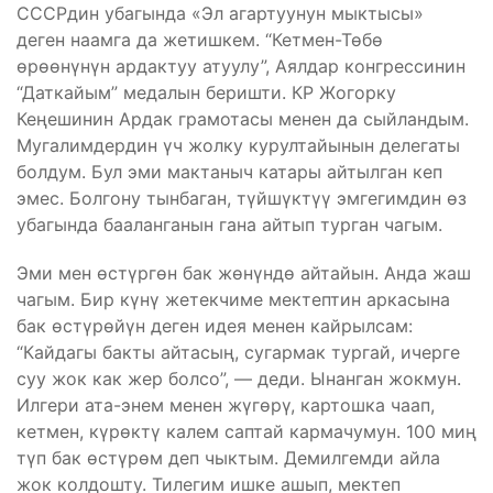
СССРдин убагында «Эл агартуунун мыктысы»
деген наамга да жетишкем. “Кетмен-Төбө
өрөөнүнүн ардактуу атуулу”, Аялдар конгрессинин
“Даткайым” медалын беришти. КР Жогорку
Кеңешинин Ардак грамотасы менен да сыйландым.
Мугалимдердин үч жолку курултайынын делегаты
болдум. Бул эми мактаныч катары айтылган кеп
эмес. Болгону тынбаган, түйшүктүү эмгегимдин өз
убагында бааланганын гана айтып турган чагым.
Эми мен өстүргөн бак жөнүндө айтайын. Анда жаш
чагым. Бир күнү жетекчиме мектептин аркасына
бак өстүрөйүн деген идея менен кайрылсам:
“Кайдагы бакты айтасың, сугармак тургай, ичерге
суу жок как жер болсо”, — деди. Ынанган жокмун.
Илгери ата-энем менен жүгөрү, картошка чаап,
кетмен, күрөктү калем саптай кармачумун. 100 миң
түп бак өстүрөм деп чыктым. Демилгемди айла
жок колдошту. Тилегим ишке ашып, мектеп