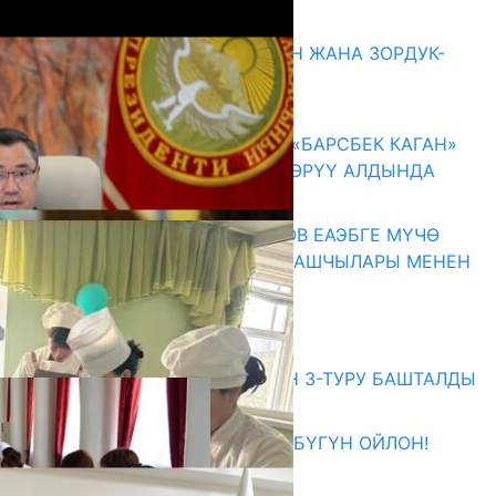
Акыркы жаңылыктар
ГЕНДЕРДИК БАСМЫРЛООДОН ЖАНА ЗОРДУК-
ЗОМБУЛУКТАН КОРГОО
07.08.2026
КЫРГЫЗ ТАРЫХЫ ТАСМАДА: «БАРСБЕК КАГАН»
КӨРКӨМ ТАСМАСЫ ЖАРЫК КӨРҮҮ АЛДЫНДА
07.08.2026
ПРЕЗИДЕНТ САДЫР ЖАПАРОВ ЕАЭБГЕ МҮЧӨ
МАМЛЕКЕТТЕРДИН ӨКМӨТ БАШЧЫЛАРЫ МЕНЕН
ЖОЛУГУШТУ
07.08.2026
Абитуриент
ЖОЖДОРГО КАБЫЛ АЛУУНУН 3-ТУРУ БАШТАЛДЫ
27.07.2026
ӨЗҮҢДҮН КЕЛЕЧЕГИҢ ҮЧҮН БҮГҮН ОЙЛОН!
20.07.2026