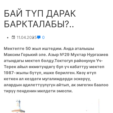
БАЙ ТҮП ДАРАК
БАРКТАЛАБЫ?..
11.04.2025
0
Мектепте 50 жыл иштедим. Анда аталышы
Максим Горький эле. Азыр №29 Мухтар Нургазиев
атындагы мектеп болду.Токтогул районунун Үч-
Терек айыл өкмөтүндөгү бул үч кабаттуу мектеп
1987-жылы бүтүп, ишке берилген. Көзү өтүп
кеткен ал кездеги мугалимдерди эскерүү,
алардын адилеттүүлүгүн айтып, ак эмгегин баалоо
тирүү пенденин милдети эмеспи.