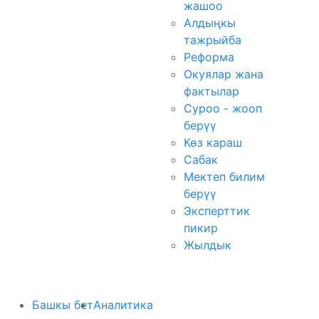
жашоо
Алдыңкы
тажрыйба
Реформа
Окуялар жана
фактылар
Суроо - жооп
берүү
Көз караш
Сабак
Мектеп билим
берүү
Эксперттик
пикир
Жылдык
Башкы бет
Аналитика