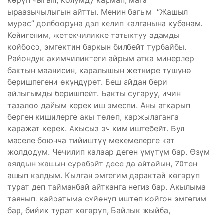
көрүп чыгып, колумду кармап, мага
ыраазычылыгын айтты. Менин багым “Жашыл
мурас” долбооруна дал келип калганына кубанам.
Кейигеним, жетекчиликке татыктуу адамды
койбосо, эмгектин баркын билбейт турбайбы.
Райондук акимчиликтеги айрым атка минерлер
бактын маанисин, каралышын жеткире түшүнө
беришпегени өкүндүрөт. Беш айдан бери
айлыгымды беришпейт. Бакты сугаруу, ичин
тазалоо дайым керек иш эмеспи. Аны аткарып
берген кишилерге акы төлөп, каржылаганга
каражат керек. Акысыз эч ким иштебейт. Бул
маселе боюнча тийиштүү мекемелерге кат
жолдодум. Чечилип калаар деген үмүтүм бар. Өзүм
аялдын жашын сурабайт десе да айтайын, 70тен
ашып калдым. Кылган эмгегим дарактай көгөрүп
турат деп тайманбай айтканга негиз бар. Акылыма
таянып, кайратыма сүйөнүп иштеп койгон эмгегим
бар, бийик турат көгөрүп, Байлык жыйба,