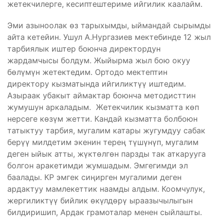
жетекчилерге, кесиптештериме ийгилик каалайм.
Эми азыноолак өз тарыхымды, ыймандай сырымды
айта кетейин. Ушул А.Нургазиев мектебинде 12 жыл
тарбиялык иштер боюнча директордун
жардамчысы болдум. Жыйырма жыл бою окуу
бөлүмүн жетектедим. Ортодо мектептин
директору кызматында ийгиликтүү иштедим.
Азыраак убакыт аймактар боюнча методисттин
жумушун аркаладым. Жетекчилик кызматта көп
нерсеге көзүм жетти. Кандай кызматта болбоюн
татыктуу тарбия, мугалим катары жугумдуу сабак
берүү милдетим экенин терең түшүнүп, мугалим
деген ыйык атты, жүктөлгөн парзды так аткарууга
болгон аракетимди жумшадым. Эмгегимди эл
баалады. КР эмгек сиңирген мугалими деген
ардактуу мамлекеттик наамды алдым. Коомчулук,
жергиликтүү бийлик өкүлдөрү ыраазычылыгын
билдиришип, Ардак грамоталар менен сыйлашты.