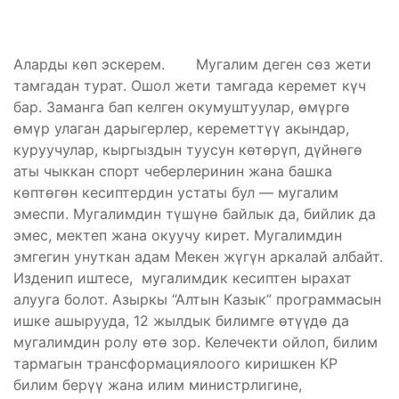
Аларды көп эскерем. Мугалим деген сөз жети
тамгадан турат. Ошол жети тамгада керемет күч
бар. Заманга бап келген окумуштуулар, өмүргө
өмүр улаган дарыгерлер, кереметтүү акындар,
куруучулар, кыргыздын туусун көтөрүп, дүйнөгө
аты чыккан спорт чеберлеринин жана башка
көптөгөн кесиптердин устаты бул — мугалим
эмеспи. Мугалимдин түшүнө байлык да, бийлик да
эмес, мектеп жана окуучу кирет. Мугалимдин
эмгегин унуткан адам Мекен жүгүн аркалай албайт.
Изденип иштесе, мугалимдик кесиптен ырахат
алууга болот. Азыркы “Алтын Казык” программасын
ишке ашырууда, 12 жылдык билимге өтүүдө да
мугалимдин ролу өтө зор. Келечекти ойлоп, билим
тармагын трансформациялоого киришкен КР
билим берүү жана илим министрлигине,