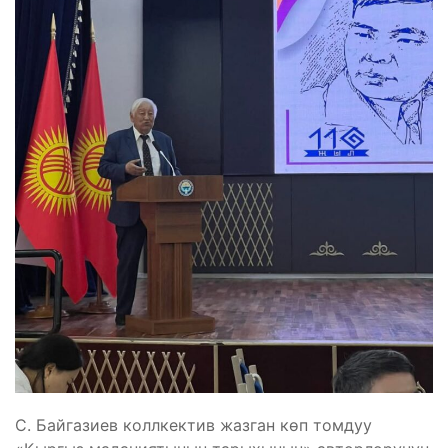
С. Байгазиев коллкектив жазган көп томдуу