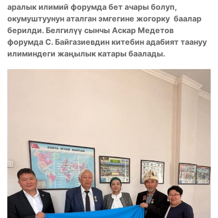
аралык илимий форумда бет ачары болуп,
окумуштуунун аталган эмгегине жогорку баалар
берилди. Белгилүү сынчы Аскар Медетов
форумда С. Байгазиевдин китебин адабият таануу
илиминдеги жаңылык катары баалады.