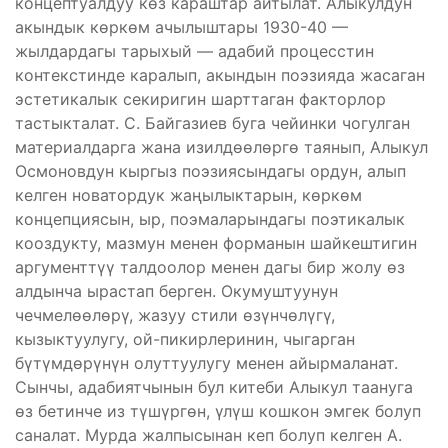
концептуалдуу көз караштар айтылат. Алыкулдун
акындык көркөм ачылыштары 1930-40 —
жылдардагы тарыхый — адабий процесстин
контекстинде каралып, акындын поэзияда жасаган
эстетикалык секиригин шарттаган факторлор
тастыкталат. С. Байгазиев буга чейинки чогулган
материалдарга жана изилдөөлөргө таянып, Алыкул
Осмоновдун кыргыз поэзиясындагы ордун, алып
келген новатордук жаңылыктарын, көркөм
концепциясын, ыр, поэмаларындагы поэтикалык
кооздукту, мазмун менен форманын шайкештигин
аргументтүү талдоолор менен дагы бир жолу өз
алдынча ырастап берген. Окумуштуунун
чечмелөөлөрү, жазуу стили өзүнчөлүгү,
кызыктуулугу, ой-пикирлеринин, чыгарган
бүтүмдөрүнүн олуттуулугу менен айырмаланат.
Сынчы, адабиятчынын бул китеби Алыкул таануга
өз бетинче из түшүргөн, үлүш кошкон эмгек болуп
саналат. Мурда жалпысынан кеп болуп келген А.