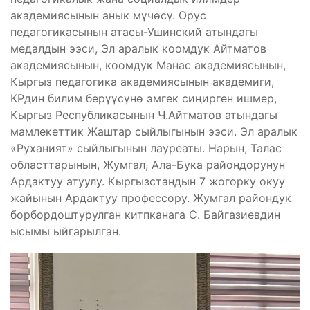
академиясынын анык мүчөсү. Орус
педагогикасынын атасы-Ушинский атындагы
медалдын ээси, Эл аралык коомдук Айтматов
академиясынын, коомдук Манас академиясынын,
Кыргыз педагогика академиясынын академиги,
КРдин билим берүүсүнө эмгек сиңирген ишмер,
Кыргыз Республикасынын Ч.Айтматов атындагы
мамлекеттик Жаштар сыйлыгынын ээси. Эл аралык
«Руханият» сыйлыгынын лауреаты. Нарын, Талас
областтарынын, Жумгал, Ала-Бука райондорунун
Ардактуу атуулу. Кыргызстандын 7 жогорку окуу
жайынын Ардактуу профессору. Жумгал райондук
борбордоштурулган китпканага С. Байгазиевдин
ысымы ыйгарылган.