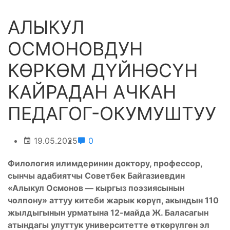
АЛЫКУЛ
ОСМОНОВДУН
КӨРКӨМ ДҮЙНӨСҮН
КАЙРАДАН АЧКАН
ПЕДАГОГ-ОКУМУШТУУ
19.05.2025
0
Филология илимдеринин доктору, профессор,
сынчы адабиятчы Советбек Байгазиевдин
«Алыкул Осмонов — кыргыз поэзиясынын
чолпону» аттуу китеби жарык көрүп, акындын 110
жылдыгынын урматына 12-майда Ж. Баласагын
атындагы улуттук университетте өткөрүлгөн эл