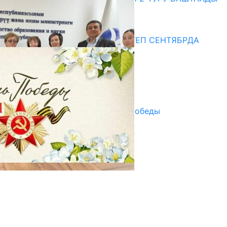
20.07.2026
Медиа
СУЗАКТА 750 ОРУНДУУ МЕКТЕП СЕНТЯБРДА
ПАЙДАЛАНУУГА БЕРИЛЕТ
07.08.2025
Улуу Жеңиштин жандуу сөзү
29.04.2025
Награды в преддверии Дня Победы
29.04.2025