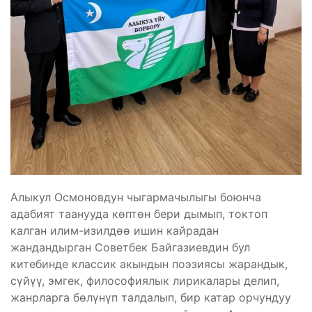
Алыкул Осмоновдун чыгармачылыгы боюнча
адабият таанууда көптөн бери дымып, токтоп
калган илим-изилдөө ишин кайрадан
жандандырган Советбек Байгазиевдин бул
китебинде классик акындын поэзиясы жарандык,
сүйүү, эмгек, философиялык лирикалары делип,
жанрларга бөлүнүп талдалып, бир катар орчундуу