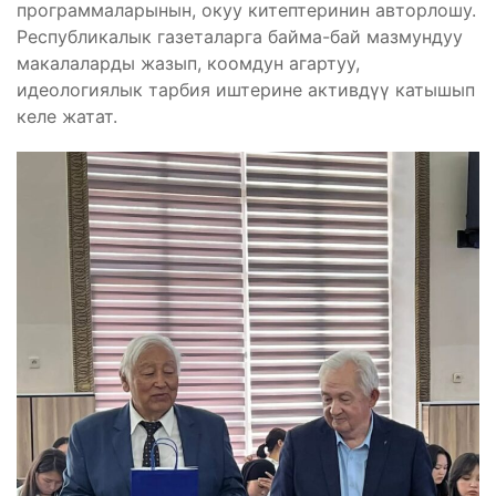
программаларынын, окуу китептеринин авторлошу.
Республикалык газеталарга байма-бай мазмундуу
макалаларды жазып, коомдун агартуу,
идеологиялык тарбия иштерине активдүү катышып
келе жатат.