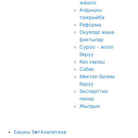
жашоо
Алдыңкы
тажрыйба
Реформа
Окуялар жана
фактылар
Суроо - жооп
берүү
Көз караш
Сабак
Мектеп билим
берүү
Эксперттик
пикир
Жылдык
Башкы бет
Аналитика