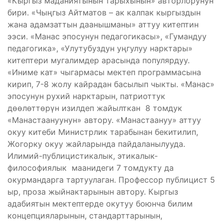
«Кыргыз маданиятынын тарыхынын» авторлорунун
бири. «Чыңгыз Айтматов – ак калпак кыргыздын
жана адамзаттын даанышманы» аттуу китептин
ээси. «Манас эпосунун педагогикасы», «Гумандуу
педагогика», «Улутубуздун уңгулуу нарктары»
китептери мугалимдер арасында популярдуу.
«Иниме кат» чыгармасы мектеп программасына
кирип, 7-8 жолу кайрадан басылып чыкты. «Манас»
эпосунун рухий нарктарын, патриоттук
дөөлөттөрүн изилдеп жайылткан 8 томдук
«Манастаануунун» автору. «Манастаануу» аттуу
окуу китеби Министрлик тарабынан бекитилип,
Жогорку окуу жайларында пайдаланылууда.
Илимий-публицистикалык, этикалык-
философиялык маанидеги 7 томдукту да
окурмандарга тартуулаган. Профессор публицист 5
ыр, проза жыйнактарынын автору. Кыргыз
адабиятын мектептерде окутуу боюнча билим
концепцияларынын, стандарттарынын,