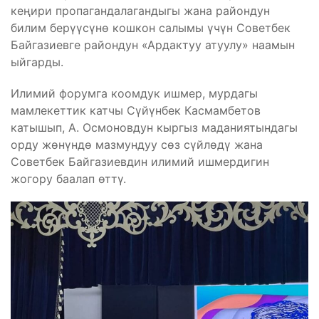
кеңири пропагандалагандыгы жана райондун
билим берүүсүнө кошкон салымы үчүн Советбек
Байгазиевге райондун «Ардактуу атуулу» наамын
ыйгарды.
Илимий форумга коомдук ишмер, мурдагы
мамлекеттик катчы Сүйүнбек Касмамбетов
катышып, А. Осмоновдун кыргыз маданиятындагы
орду жөнүндө мазмундуу сөз сүйлөдү жана
Советбек Байгазиевдин илимий ишмердигин
жогору баалап өттү.