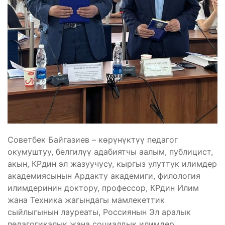
Советбек Байгазиев – көрүнүктүү педагог
окумуштуу, белгилүү адабиятчы аалым, публицист,
акын, КРдин эл жазуучусу, кыргыз улуттук илимдер
академиясынын Ардакту академиги, филология
илимдеринин доктору, профессор, КРдин Илим
жана Техника жагындагы мамлекеттик
сыйлыгынын лауреаты, Россиянын Эл аралык
педагогикалык жана социалдык илимдер