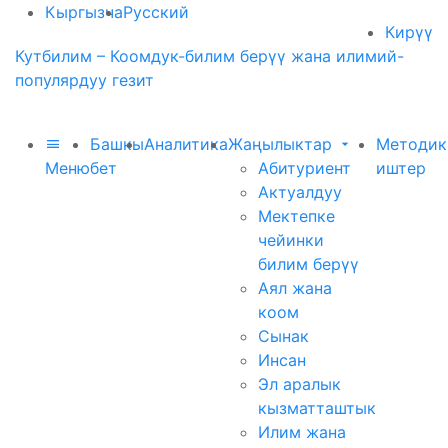
Кыргызча
Русский
Кирүү
Кутбилим – Коомдук-билим берүү жана илимий-
популярдуу гезит
Башкы
Аналитика
Жаңылыктар
Методик
Меню
бет
Абитуриент
иштер
Актуалдуу
Мектепке
чейинки
билим берүү
Аял жана
коом
Сынак
Инсан
Эл аралык
кызматташтык
Илим жана