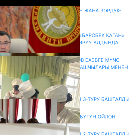
Акыркы жаңылыктар
ГЕНДЕРДИК БАСМЫРЛООДОН ЖАНА ЗОРДУК-
ЗОМБУЛУКТАН КОРГОО
07.08.2026
КЫРГЫЗ ТАРЫХЫ ТАСМАДА: «БАРСБЕК КАГАН»
КӨРКӨМ ТАСМАСЫ ЖАРЫК КӨРҮҮ АЛДЫНДА
07.08.2026
ПРЕЗИДЕНТ САДЫР ЖАПАРОВ ЕАЭБГЕ МҮЧӨ
МАМЛЕКЕТТЕРДИН ӨКМӨТ БАШЧЫЛАРЫ МЕНЕН
ЖОЛУГУШТУ
07.08.2026
Абитуриент
ЖОЖДОРГО КАБЫЛ АЛУУНУН 3-ТУРУ БАШТАЛДЫ
27.07.2026
ӨЗҮҢДҮН КЕЛЕЧЕГИҢ ҮЧҮН БҮГҮН ОЙЛОН!
20.07.2026
ЖОЖДОРГО КАБЫЛ АЛУУНУН 2-ТУРУ БАШТАЛДЫ