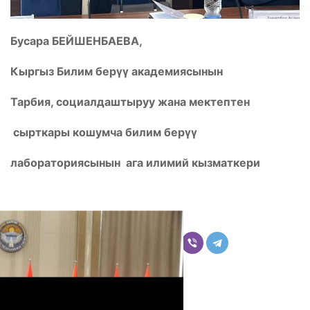
Бусара БЕЙШЕНБАЕВА,
Кыргыз Билим берүү академиясынын
Тарбия, социалдаштыруу жана мектептен
сырткары кошумча билим берүү
лабораториясынын ага илимий кызматкери
Бөлүшүү
Комментарийлер