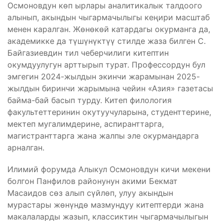
Осмоновдун көп ырлары аналитикалык талдоого
алынып, акындын чыгармачылыгы кеңири масштаб
менен каралган. Жөнөкөй катардагы окурманга да,
академикке да түшүнүктүү стилде жаза билген С.
Байгазиевдин тил чеберчилиги китептин
окумдуулугун арттырып турат. Профессордун бул
эмгегин 2024-жылдын экинчи жарамынан 2025-
жылдын биринчи жарымына чейин «Азия» газетасы
байма-бай басып турду. Китеп филология
факультеттеринин окутуучуларына, студенттерине,
мектеп мугалимдерине, аспиранттарга,
магистранттарга жана жалпы эле окурмандарга
арналган.
Илимий форумда Алыкул Осмоновдун кичи мекени
болгон Панфилов районунун акими Бекмат
Масаидов сөз алып сүйлөп, улуу акындын
мурастары жөнүндө мазмундуу китептерди жана
макалаларды жазып, классиктин чыгармачылыгын