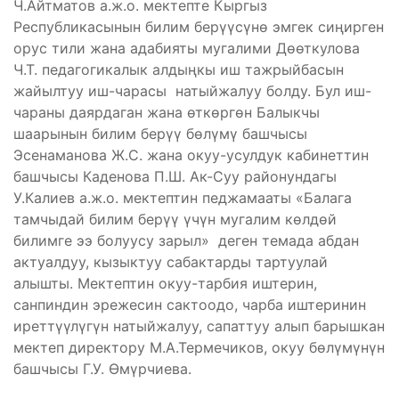
Ч.Айтматов а.ж.о. мектепте Кыргыз
Республикасынын билим берүүсүнө эмгек сиңирген
орус тили жана адабияты мугалими Дөөткулова
Ч.Т. педагогикалык алдыңкы иш тажрыйбасын
жайылтуу иш-чарасы натыйжалуу болду. Бул иш-
чараны даярдаган жана өткөргөн Балыкчы
шаарынын билим берүү бөлүмү башчысы
Эсенаманова Ж.С. жана окуу-усулдук кабинеттин
башчысы Каденова П.Ш. Ак-Суу районундагы
У.Калиев а.ж.о. мектептин педжамааты «Балага
тамчыдай билим берүү үчүн мугалим көлдөй
билимге ээ болуусу зарыл» деген темада абдан
актуалдуу, кызыктуу сабактарды тартуулай
алышты. Мектептин окуу-тарбия иштерин,
санпиндин эрежесин сактоодо, чарба иштеринин
иреттүүлүгүн натыйжалуу, сапаттуу алып барышкан
мектеп директору М.А.Термечиков, окуу бөлүмүнүн
башчысы Г.У. Өмүрчиева.