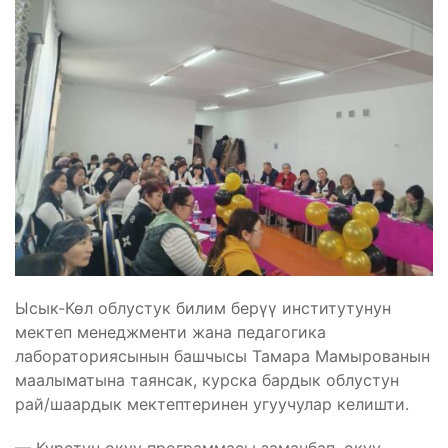
Ысык-Көл облустук билим берүү институтунун
мектеп менеджменти жана педагогика
лабораториясынын башчысы Тамара Мамырованын
маалыматына таянсак, курска бардык облустун
рай/шаардык мектептеринен угуучулар келишти.
— Курстун окуу программасы заманбап, окуу