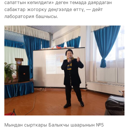
сапаттын кепилдиги» деген темада даярдаган
сабактар жогорку деңгээлде өттү, — дейт
лаборатория башчысы.
Мындан сырткары Балыкчы шаарынын №5