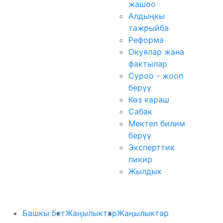
жашоо
Алдыңкы
тажрыйба
Реформа
Окуялар жана
фактылар
Суроо - жооп
берүү
Көз караш
Сабак
Мектеп билим
берүү
Эксперттик
пикир
Жылдык
Башкы бет
Жаңылыктар
Жаңылыктар