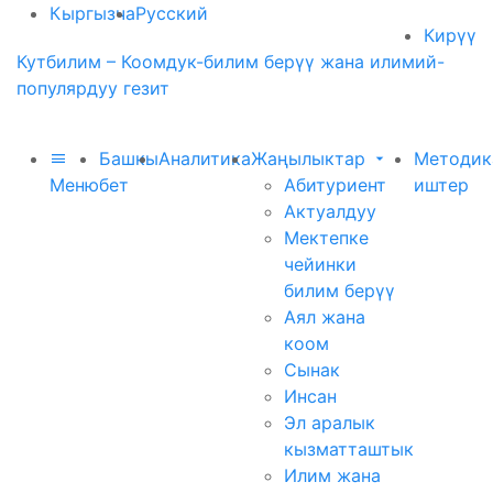
Кыргызча
Русский
Кирүү
Кутбилим – Коомдук-билим берүү жана илимий-
популярдуу гезит
Башкы
Аналитика
Жаңылыктар
Методик
Меню
бет
Абитуриент
иштер
Актуалдуу
Мектепке
чейинки
билим берүү
Аял жана
коом
Сынак
Инсан
Эл аралык
кызматташтык
Илим жана