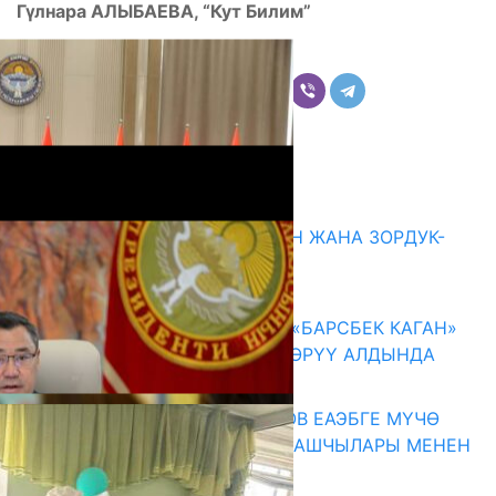
Гүлнара АЛЫБАЕВА, “Кут Билим”
Бөлүшүү
Комментарийлер
Акыркы жаңылыктар
ГЕНДЕРДИК БАСМЫРЛООДОН ЖАНА ЗОРДУК-
ЗОМБУЛУКТАН КОРГОО
07.08.2026
КЫРГЫЗ ТАРЫХЫ ТАСМАДА: «БАРСБЕК КАГАН»
КӨРКӨМ ТАСМАСЫ ЖАРЫК КӨРҮҮ АЛДЫНДА
07.08.2026
ПРЕЗИДЕНТ САДЫР ЖАПАРОВ ЕАЭБГЕ МҮЧӨ
МАМЛЕКЕТТЕРДИН ӨКМӨТ БАШЧЫЛАРЫ МЕНЕН
ЖОЛУГУШТУ