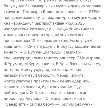
бөлүмүнүн башчыларынын муктаждыгына жараша
түзүлгөн. Темалар: «Балдардын келечеги — STEM
программасын окутуп өздөштүргөн мугалимдерге
көз каранды», “Кыргызстандын PISA-2025
изилдөөсүнө катышуусу — жаңы бийиктиктер
жана жаңы горизонттор», «Алтын казык»
программасы 12 жылдык мектеп: Эмне үчүн 6
жаштан?», “Сингапурдун 5 Е окутуу модели деген
эмне?» ж.б. Бул лекцияларды, семинар-
тренингдерди компетенттүү адистер Т.Мамырова,
Ж.Урумов, М.Курманалиев, Б.Арыкбаева кызыктуу,
интерактивдүү усулдар, ыкмалар менен
натыйжалуу өтүп беришти. Чеберчиликти
жогорулатууда практикалык көндүмдөр чоң
мааниге ээ эмеспи, бул жагынан Ак-Суу
районундагы Ж.Алышпаев а.ж.о. мектептин
директору Акунова Г.С. жана педжамааты
«Санариптик билим берүү — билим берүүнүн