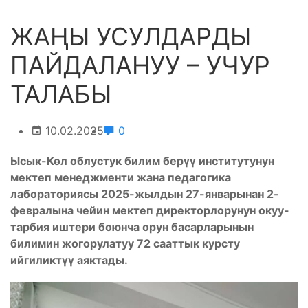
ЖАҢЫ УСУЛДАРДЫ
ПАЙДАЛАНУУ – УЧУР
ТАЛАБЫ
10.02.2025
0
Ысык-Көл облустук билим берүү институтунун
мектеп менеджменти жана педагогика
лабораториясы 2025-жылдын 27-январынан 2-
февралына чейин мектеп директорлорунун окуу-
тарбия иштери боюнча орун басарларынын
билимин жогорулатуу 72 сааттык курсту
ийгиликтүү аяктады.