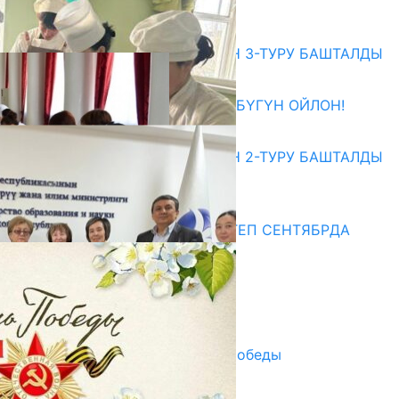
07.08.2026
Абитуриент
ЖОЖДОРГО КАБЫЛ АЛУУНУН 3-ТУРУ БАШТАЛДЫ
27.07.2026
ӨЗҮҢДҮН КЕЛЕЧЕГИҢ ҮЧҮН БҮГҮН ОЙЛОН!
20.07.2026
ЖОЖДОРГО КАБЫЛ АЛУУНУН 2-ТУРУ БАШТАЛДЫ
20.07.2026
Медиа
СУЗАКТА 750 ОРУНДУУ МЕКТЕП СЕНТЯБРДА
ПАЙДАЛАНУУГА БЕРИЛЕТ
07.08.2025
Улуу Жеңиштин жандуу сөзү
29.04.2025
Награды в преддверии Дня Победы
29.04.2025