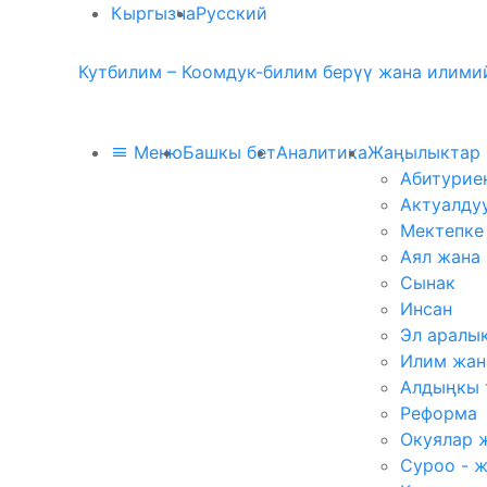
Кыргызча
Русский
Кутбилим – Коомдук-билим берүү жана илимий
Меню
Башкы бет
Аналитика
Жаңылыктар
Абитурие
Актуалду
Мектепке
Аял жана
Сынак
Инсан
Эл аралы
Илим жан
Алдыңкы 
Реформа
Окуялар 
Суроо - 