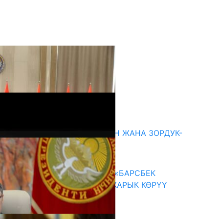
кыркы жаңылыктар
ГЕНДЕРДИК БАСМЫРЛООДОН ЖАНА ЗОРДУК-
ЗОМБУЛУКТАН КОРГОО
07.08.2026
КЫРГЫЗ ТАРЫХЫ ТАСМАДА: «БАРСБЕК
КАГАН» КӨРКӨМ ТАСМАСЫ ЖАРЫК КӨРҮҮ
АЛДЫНДА
07.08.2026