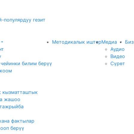
-популярдуу гезит
Методикалык иштер
Медиа
Биз
нт
Аудио
у
Видео
 чейинки билим берүү
Сүрөт
 коом
к кызматташтык
а жашоо
тажрыйба
жана фактылар
жооп берүү