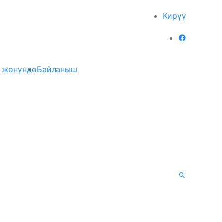
Кирүү
 жөнүндө
Байланыш