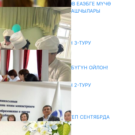
ПРЕЗИДЕНТ САДЫР ЖАПАРОВ ЕАЭБГЕ МҮЧӨ
МАМЛЕКЕТТЕРДИН ӨКМӨТ БАШЧЫЛАРЫ
МЕНЕН ЖОЛУГУШТУ
07.08.2026
битуриент
ЖОЖДОРГО КАБЫЛ АЛУУНУН 3-ТУРУ
БАШТАЛДЫ
27.07.2026
ӨЗҮҢДҮН КЕЛЕЧЕГИҢ ҮЧҮН БҮГҮН ОЙЛОН!
20.07.2026
ЖОЖДОРГО КАБЫЛ АЛУУНУН 2-ТУРУ
БАШТАЛДЫ
20.07.2026
едиа
СУЗАКТА 750 ОРУНДУУ МЕКТЕП СЕНТЯБРДА
ПАЙДАЛАНУУГА БЕРИЛЕТ
07.08.2025