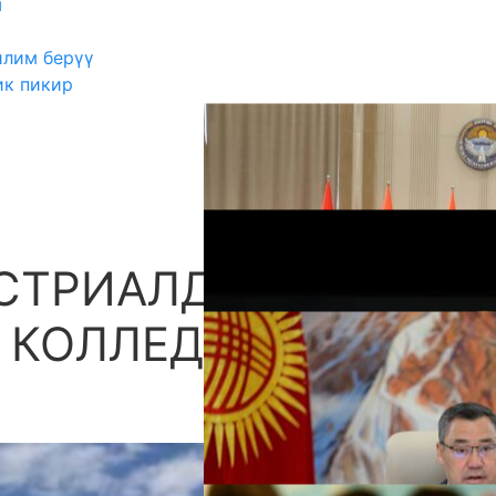
ш
илим берүү
ик пикир
СТРИАЛДЫК-
А
 КОЛЛЕДЖИ