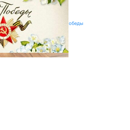
Улуу Жеңиштин жандуу сөзү
29.04.2025
Награды в преддверии Дня Победы
29.04.2025