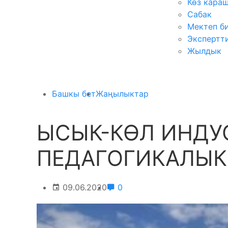
Көз кара
Сабак
Мектеп б
Экспертт
Жылдык
Башкы бет
Жаңылыктар
ЫСЫК-КӨЛ ИНДУ
ПЕДАГОГИКАЛЫК
09.06.2020
0